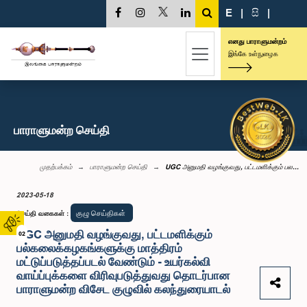
E
|
සි
|
எனது பாராளுமன்றம்
இங்கே உள்நுழைக
பாராளுமன்ற செய்தி
முதற்பக்கம்
பாராளுமன்ற செய்தி
UGC அனுமதி வழங்குவது, பட்டமளிக்கும் பல...
2023-05-18
குழு செய்திகள்
செய்தி வகைகள்
:
UGC அனுமதி வழங்குவது, பட்டமளிக்கும்
02
பல்கலைக்கழகங்களுக்கு மாத்திரம்
மட்டுப்படுத்தப்படல் வேண்டும் - உயர்கல்வி
வாய்ப்புக்களை விரிவுபடுத்துவது தொடர்பான
பாராளுமன்ற விசேட குழுவில் கலந்துரையாடல்