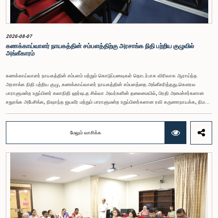
2026-08-07
கணக்காய்வாளர் நாயகத்தின் சம்பளத்திற்கு அரசாங்க நிதி பற்றிய குழுவில்
அங்கீகாரம்
கணக்காய்வாளர் நாயகத்தின் சம்பளம் மற்றும் கொடுப்பனவுகள் தொடர்பாக விரிவாக ஆராய்ந்த
அரசாங்க நிதி பற்றிய குழு, கணக்காய்வாளர் நாயகத்தின் சம்பளத்தை அங்கீகரித்தது.கௌரவ
பாராளுமன்ற உறுப்பினர் கலாநிதி ஹர்ஷ.த சில்வா அவர்களின் தலைமையில், பிரதி அமைச்சர்களான
சதுரங்க அபேசிங்க, நிஷாந்த ஜயவீர மற்றும் பாராளுமன்ற உறுப்பினர்களான ரவி கருணாநாயக்க, நிமல்
பலிஹேன, விஜேசிறி பஸ்நாயக்க, எம்.கே.எம். அஸ்லம், திலின சமரகோன் மற்றும் சம்பிக்க
ஹெட்டிஆராச்சி ஆகியோரின் பங்கேற்புடன் அண்மையில் (ஆக. 04) பாராளுமன்றத்தில் கூடிய அரசாங்க
நிதி பற்றிய குழுக் கூட்டத்திலேயே இந்த அங்கீகாரம் வழங்கப்பட்டது.இலங்கை ஜனநாயக சோசலிசக்
மேலும் வாசிக்க
குடியரசின் அரசியலமைப்பின் 153(2) ஆம் உறுப்புரையின் பிரகாரம், கணக்காய்வாளர் நாயகத்தின்
சம்பளம் தொடர்பான பிரேரணை குழுவின் கவனத்திற்கு கொண்டு வரப்பட்டது.இதன்போது,
கணக்காய்வாளர் நாயகத்தின் பொறுப்புகள், அரச நிதி மேற்பார்வை மற்றும் கணக்காய்வுத் துறையின்
சுயாதீனத் தன்மை உள்ளிட்ட விடயங்களை கருத்தில் கொண்டு, சம்பள மட்டம் தொடர்பாக குழுத்
தலைவர் உள்ளிட்ட உறுப்பினர்கள் தமது கருத்துகளையும் பரிந்துரைகளையும் முன்வைத்தனர்.மேலும்,
அரசியலமைப்பின் 170 ஆம் உறுப்புரையின் பிரகாரம், கணக்காய்வாளர் நாயகம் ஒரு அரசாங்க ஊழியர்
அல்ல என்பதையும், நடைமுறையில் உள்ள அரசாங்க சம்பள அளவுகோலுக்கு வெளியே இப்பதவிக்கான
சம்பளத்தை விசேடமாக பரிசீலிக்க முடியும் என்பதையும் குழு சுட்டிக்காட்டியது.முன்மொழியப்பட்ட சம்பளத்
தொகை, முன்னர் பதவி வகித்த கணக்காய்வாளர் நாயகங்களின் சம்பளங்களையும் கருத்தில் கொண்டு
நிர்ணயிக்கப்பட்டதாக அதிகாரிகள் தெரிவித்தனர். இதற்கு முன்னர், சம்பளங்கள் மற்றும் பணியாளர்