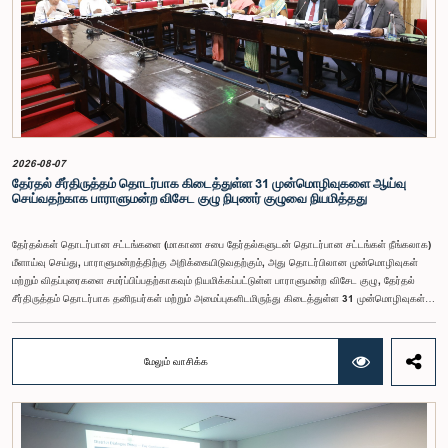
ஆணைக்குழுவே இத்தகைய சம்பளங்களை நிர்ணயித்து வந்த போதிலும், தற்போது அத்தகைய
ஆணைக்குழு இல்லையெனவும் அதிகாரிகள் குறிப்பிட்டனர்.கணக்காய்வாளர் நாயகத்திற்கான
முன்மொழியப்பட்ட சம்பள மட்டத்தை குழு அங்கீகரித்திருந்தாலும், அப்பதவிக்கு வழங்கப்பட்டுள்ள
பொறுப்புகள் மற்றும் கடமைகளின் முக்கியத்துவத்தை கருத்தில் கொண்டு, அந்தச் சம்பளம் மேலும்
உயர்ந்த மட்டத்தில் இருக்க வேண்டும் என்ற கருத்தை குழுத் தலைவர் உள்ளிட்ட உறுப்பினர்கள்
முன்வைத்தனர்.அதன்படி, எதிர்காலத்தில் இச்சம்பள மட்டம் தொடர்பாக மேலும் கவனம் செலுத்தி
தேவையான தீர்மானங்கள் எடுக்கப்பட வேண்டியதன் அவசியம் குழுவில் வலியுறுத்தப்பட்டது. மேலும்,
நிரந்தரமானதும் சுயாதீனமானதுமான சம்பள மற்றும் பணியாளர் ஆணைக்குழுவை நிறுவுவதற்கான
யோசனையையும் குழுத் தலைவர் முன்வைத்தார்.
2026-08-07
தேர்தல் சீர்திருத்தம் தொடர்பாக கிடைத்துள்ள 31 முன்மொழிவுகளை ஆய்வு
செய்வதற்காக பாராளுமன்ற விசேட குழு நிபுணர் குழுவை நியமித்தது
தேர்தல்கள் தொடர்பான சட்டங்களை (மாகாண சபை தேர்தல்களுடன் தொடர்பான சட்டங்கள் நீங்கலாக)
மீளாய்வு செய்து, பாராளுமன்றத்திற்கு அறிக்கையிடுவதற்கும், அது தொடர்பிலான முன்மொழிவுகள்
மற்றும் விதப்புரைகளை சமர்ப்பிப்பதற்காகவும் நியமிக்கப்பட்டுள்ள பாராளுமன்ற விசேட குழு, தேர்தல்
சீர்திருத்தம் தொடர்பாக தனிநபர்கள் மற்றும் அமைப்புகளிடமிருந்து கிடைத்துள்ள 31 முன்மொழிவுகள்
மற்றும் இதற்கு முன்னர் தேர்தல் சீர்திருத்தங்கள் தொடர்பில் சமர்ப்பிக்கப்பட்ட விசேட பாராளுமன்ற
குழுக்களின் அறிக்கைகளையும் ஆராய்ந்து அறிக்கையிடுவதற்காக நிபுணர் குழுவொன்றை
நியமித்துள்ளது.கௌரவ பொது நிர்வாக, மாகாண சபைகள் மற்றும் உள்ளூராட்சி அமைச்சர் பேராசிரியர்
மேலும் வாசிக்க
ஏ.எச்.எம்.எச்.அபயரத்ன அவர்கள் தலைமையில் அண்மையில் பாராளுமன்றத்தில் நடைபெற்ற குறித்த
விசேட குழுக் கூட்டத்தின் போதே இத்தீர்மானம் எடுக்கப்பட்டது.2004, 2007 மற்றும் 2022 ஆம்
ஆண்டுகளில் வெளியிடப்பட்ட பாராளுமன்ற விசேட குழுக்களின் அறிக்கைகள் மற்றும் தனிநபர்கள்,
அமைப்புகள் ஆகியவற்றினால் சமர்ப்பிக்கப்பட்டுள்ள 31 முன்மொழிவுகளை அடிப்படையாகக் கொண்டு
தேர்தல் சீர்திருத்தங்கள் தொடர்பாக விரிவான கலந்துரையாடல் இங்கு இடம்பெற்றது.உள்ளூராட்சி