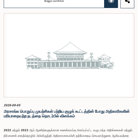
மேலும் வாசிக்க
பங்கேற்புடன் திறந்த பாராளுமன்றக் கருத்திட்டத்தை மேலும் முன்னெடுத்துச் செல்லும் நோக்கில் இந்த
செயலமர்வு தொடர் ஏற்பாடு செய்யப்படுகின்றது. இதில் ஒன்றியத்தின் உறுப்பினர்கள் மற்றும் கம்பஹா
மாவட்டத்தை பிரதிநிதித்துவப்படுத்தும் பாராளுமன்ற உறுப்பினர்களும் பங்கேற்கவிருக்கின்றனர்.இந்த
செயலமர்வுகளின் ஊடாக, இளைஞர் சமூகத்திற்கு பாராளுமன்ற நடவடிக்கைகள், சட்டவாக்க
செயன்முறை மற்றும் திறந்த பாராளுமன்றத்தின் எண்ணக்கரு தொடர்பில் விழிப்புணர்வூட்டவும்,
பாராளுமன்றத்திற்கும் பொதுமக்களுக்கும் இடையிலான தொடர்பை மேலும் வலுப்படுத்துவதும்
எதிர்பார்க்கப்படுகின்றது.இந்தக் கூட்டத்தில் ஒன்றியத்தின் கௌரவ உறுப்பினர்கள் மற்றும்
இச்செயலமர்வு தொடருக்கான அபிவிருத்தி பங்காளராக அனுசரணை வழங்கும் CII (Coalition for
Inclusive Impact) நிறுவனத்தின் பிரதிநிதிகளும் கலந்துகொண்டனர்.இந்த செயலமர்வில் பங்கேற்க
விரும்பும் கம்பஹா மாவட்டத்தைச் சேர்ந்த 18 – 35 வயதுக்குட்பட்ட இளைஞர், யுவதிகள் இங்கே
தரப்பட்டுள்ள https://forms.gle/aVp5UzhLbtPSmVap8 இணைப்பின் ஊடாக உரிய விண்ணப்பப்
படிவத்தை பூர்த்தி செய்து பதிவு செய்யுமாறு கேட்டுக்கொள்ளப்படுகின்றனர்.
2026-08-05
அரசாங்க பொறுப்பு முயற்சிகள் பற்றிய குழுக் கூட்டத்தின் போது அதிகாரிகளின்
மரியாதையற்ற நடத்தை தொடர்பில் விளக்கம்
2022 மற்றும் 2023 ஆம் ஆண்டுகளுக்கான கணக்காய்வு செய்யப்பட்ட வருடாந்த அறிக்கைகள் மற்றும்
நிர்மாணக் கைத்தொழில் அபிவிருத்தி அதிகாரசபையின் தற்போதைய செயலாற்றுகை ஆகியவற்றை