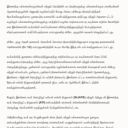
இணைந்த பல்கலைக்கழகங்கள் மற்றும் அவற்றின் பாடநெறிகளுக்கு பல்கலைக்கழக மானியங்கள்
ஆணைக்குழுவின் அனுமதி வழங்கப்படும் போது அவை பல்வேறு சந்தைப்படுத்தல்
நோக்கங்களுக்காக முறையற்ற வகையில் பயன்படுத்துவதை தடுப்பது மற்றும் அதனை பட்டம்
வழங்கும் பல்கலைக்கழகங்களுக்கு மாத்திரம் வழங்க கடுமையான நடவடிக்கை எடுக்க வேண்டும்
என இலங்கையில் உயர்கல்வி வாய்ப்புக்களை விரிவுபடுத்துவதற்குப் பொருத்தமான
விதப்புரைகளைச் சமர்ப்பிப்பதற்கான பாராளுமன்ற விசேட குழுவில் கவனம் செலுத்தப்பட்டது.
விசேட குழு அதன் தலைவர் அமைச்சர் கௌரவ (கலாநிதி) விஜயதாச ராஜபக்ஷ தலைமையில்
அண்மையில் (மே 12) பாராளுமன்றத்தில் கூடிய போதே இந்த விடயம் கலந்துரையாடப்பட்டது.
உயர்கல்வித் துறையை விரிவுபடுத்துவதற்கு எடுக்கக்கூடிய நடவடிக்கைகள் தொடர்பில்
கலந்துரையாடுவதற்கு விசேட குழு தொழில்வாண்மையாளர்கள் மற்றும் சங்கங்களை
அழைத்திருந்தது. முன்னாள் பாராளுமன்ற உறுப்பினர்களான கலாநிதி மொஹான் லால் கிரேரு
மற்றும் எம்.எம்.எம். முஸ்தபா, மூன்றாம் நிலைக்கல்வி மற்றும் தொழிற்கல்வி ஆணைக்குழு,
இலங்கை - ஜேர்மன் தொழிநுட்பப் பயிற்சி நிலையம், இலங்கை பட்டய கணக்காளர்கள் நிறுவனம்,
றோயல் கல்வி நிறுவனத்தின் தலைவர் ஜீ.டீ. பண்டார ஆகியோர் இக்கூட்டத்தில்
கலந்துகொண்டிருந்தனர்.
மேலும், இலங்கை உயர் தொழிநுட்பவியல் கல்வி நிறுவகம் (SLIATE) மற்றும் அத்துடன் இணைந்த
உயர் தொழிநுட்ப நிறுவனம் (ATI) என்பவற்றின் மாணவர் சங்கங்களின் பிரதிநிதிகளையும்
அழைத்து அவர்களின் கருத்துக்கள் பெற்றுக்கொள்ளப்பட்டன.
அதேபோன்று, உயர் தர பெறுபேறுகள் கிடைத்தல் மற்றும் பல்கலைக்கழக நுழைவு
என்பவற்றுக்கிடையிலான காலத்தை மாணவர்கள் பயனுள்ளதாகப் பயன்படுத்தத் தேவையான
பொறிமுறையொன்று செயற்படுத்தப்பட வேண்டும் என குழுவின் கருத்தாக இருந்தது. மேலும்,