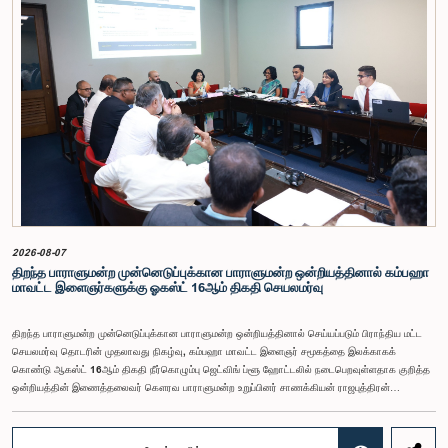
மன்றத் தேர்தல் முறைக்காக கலப்பு தேர்தல் முறையை அறிமுகப்படுத்துதல், சிறு கட்சிகள் மற்றும்
சிறுபான்மை குழுக்களின் பிரதிநிதித்துவத்தை உறுதிப்படுத்துதல், பெண்களின் பிரதிநிதித்துவத்தை
மேம்படுத்துதல், மின்னணு வாக்களிப்பு முறையை அறிமுகப்படுத்துதல், முன்கூட்டியே வாக்களிக்கும்
வசதியை ஏற்படுத்துதல் உள்ளிட்ட பல்வேறு முன்மொழிவுகள் தொடர்பில் இக்கூட்டத்தில் விசேட கவனம்
செலுத்தப்பட்டது.மேலும், வெளிநாடுகளில் வாழும் இலங்கையர்களுக்கு வாக்களிக்கும் உரிமையை
வழங்குவது தொடர்பான முன்மொழிவுகளும் பரிசீலிக்கப்பட்டதுடன், அதற்குத் தேவையான சட்ட மற்றும்
நிர்வாக ஏற்பாடுகள் குறித்து மேலும் விரிவான ஆய்வு மேற்கொள்ள வேண்டியதன் அவசியமும்
வலியுறுத்தப்பட்டது.விசேட குழுவினால் நியமிக்கப்பட்டுள்ள நிபுணர் குழு, கிடைத்துள்ள 31
முன்மொழிவுகளையும் முந்தைய பாராளுமன்ற விசேட குழுக்களின் அறிக்கைகளையும் பகுப்பாய்வு
செய்து, நடைமுறைக்கு ஏற்ற பரிந்துரைகளைக் கொண்ட அறிக்கையொன்றைத் தயாரிக்கவுள்ளது.
அதனைத் தொடர்ந்து, அந்தப் பரிந்துரைகளை ஆராய்ந்து அடுத்தகட்ட நடவடிக்கைகளை முன்னெடுக்க
குழு தீர்மானித்தது.இக்கூட்டத்தில், குழு உறுப்பினரான அமைச்சர் கலாநிதி உபாலி பன்னிலகே மற்றும்
பாராளுமன்ற உறுப்பினர்களான ரவி கருணாநாயக்க, ருவந்திலக ஜயக்கொடி மற்றும் கதிரவேலு
சண்முகம் குகதாசன் ஆகியோர் கலந்துகொண்டனர்.
2026-08-07
திறந்த பாராளுமன்ற முன்னெடுப்புக்கான பாராளுமன்ற ஒன்றியத்தினால் கம்பஹா
மாவட்ட இளைஞர்களுக்கு ஓகஸ்ட் 16ஆம் திகதி செயலமர்வு
திறந்த பாராளுமன்ற முன்னெடுப்புக்கான பாராளுமன்ற ஒன்றியத்தினால் செய்யப்படும் பிராந்திய மட்ட
செயலமர்வு தொடரின் முதலாவது நிகழ்வு, கம்பஹா மாவட்ட இளைஞர் சமூகத்தை இலக்காகக்
கொண்டு ஆகஸ்ட் 16ஆம் திகதி நீர்கொழும்பு ஜெட்விங் ப்ளூ ஹோட்டலில் நடைபெறவுள்ளதாக குறித்த
ஒன்றியத்தின் இணைத்தலைவர் கௌரவ பாராளுமன்ற உறுப்பினர் சாணக்கியன் ராஜபுத்திரன்
இராசமாணிக்கம் அவர்கள் தெரிவித்தார். திறந்த பாராளுமன்ற முன்னெடுப்புக்கான பாராளுமன்ற
ஒன்றியத்தின் கூட்டம் கௌரவ உறுப்பினரின் தலைமையில் அண்மையில் (5) நடைபெற்றபோது,
இச்செயலமர்வுக்கான ஏற்பாடுகள் குறித்துக் கலந்துரையாடப்பட்டது.இளைஞர் பிரதிநிதிகளின்