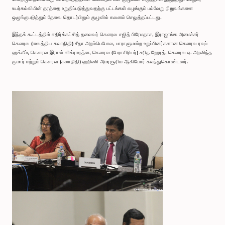
உயர்கல்வியின் தரத்தை உறுதிப்படுத்துவதற்கு பட்டங்கள் வழங்கும் பல்வேறு நிறுவங்களை
ஒழுங்குபடுத்தும் தேவை தொடர்பிலும் குழுவில் கவனம் செலுத்தப்பட்டது.
இந்தக் கூட்டத்தில் எதிர்க்கட்சித் தலைவர் கௌரவ சஜித் பிரேமதாச, இராஜாங்க அமைச்சர்
கௌரவ (வைத்திய கலாநிதி) சீதா அறம்பெபோல, பாராளுமன்ற உறுப்பினர்களான கௌரவ ரவுப்
ஹக்கீம், கௌரவ இரான் விக்ரமரத்ன, கௌரவ (பேராசிரியர்) சரித ஹேரத், கௌரவ ஏ. அரவிந்த
குமார் மற்றும் கௌரவ (கலாநிதி) ஹரிணி அமரசூரிய ஆகியோர் கலந்துகொண்டனர்.