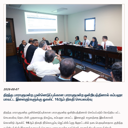
விசேட குழுக் கூட்டத்தின் போதே இத்தீர்மானம் எடுக்கப்பட்டது.2004, 2007 மற்றும் 2022 ஆம்
ஆண்டுகளில் வெளியிடப்பட்ட பாராளுமன்ற விசேட குழுக்களின் அறிக்கைகள் மற்றும் தனிநபர்கள்,
அமைப்புகள் ஆகியவற்றினால் சமர்ப்பிக்கப்பட்டுள்ள 31 முன்மொழிவுகளை அடிப்படையாகக் கொண்டு
தேர்தல் சீர்திருத்தங்கள் தொடர்பாக விரிவான கலந்துரையாடல் இங்கு இடம்பெற்றது.உள்ளூராட்சி
மன்றத் தேர்தல் முறைக்காக கலப்பு தேர்தல் முறையை அறிமுகப்படுத்துதல், சிறு கட்சிகள் மற்றும்
சிறுபான்மை குழுக்களின் பிரதிநிதித்துவத்தை உறுதிப்படுத்துதல், பெண்களின் பிரதிநிதித்துவத்தை
மேம்படுத்துதல், மின்னணு வாக்களிப்பு முறையை அறிமுகப்படுத்துதல், முன்கூட்டியே வாக்களிக்கும்
வசதியை ஏற்படுத்துதல் உள்ளிட்ட பல்வேறு முன்மொழிவுகள் தொடர்பில் இக்கூட்டத்தில் விசேட கவனம்
செலுத்தப்பட்டது.மேலும், வெளிநாடுகளில் வாழும் இலங்கையர்களுக்கு வாக்களிக்கும் உரிமையை
வழங்குவது தொடர்பான முன்மொழிவுகளும் பரிசீலிக்கப்பட்டதுடன், அதற்குத் தேவையான சட்ட மற்றும்
நிர்வாக ஏற்பாடுகள் குறித்து மேலும் விரிவான ஆய்வு மேற்கொள்ள வேண்டியதன் அவசியமும்
வலியுறுத்தப்பட்டது.விசேட குழுவினால் நியமிக்கப்பட்டுள்ள நிபுணர் குழு, கிடைத்துள்ள 31
முன்மொழிவுகளையும் முந்தைய பாராளுமன்ற விசேட குழுக்களின் அறிக்கைகளையும் பகுப்பாய்வு
செய்து, நடைமுறைக்கு ஏற்ற பரிந்துரைகளைக் கொண்ட அறிக்கையொன்றைத் தயாரிக்கவுள்ளது.
அதனைத் தொடர்ந்து, அந்தப் பரிந்துரைகளை ஆராய்ந்து அடுத்தகட்ட நடவடிக்கைகளை முன்னெடுக்க
குழு தீர்மானித்தது.இக்கூட்டத்தில், குழு உறுப்பினரான அமைச்சர் கலாநிதி உபாலி பன்னிலகே மற்றும்
பாராளுமன்ற உறுப்பினர்களான ரவி கருணாநாயக்க, ருவந்திலக ஜயக்கொடி மற்றும் கதிரவேலு
சண்முகம் குகதாசன் ஆகியோர் கலந்துகொண்டனர்.
2026-08-07
திறந்த பாராளுமன்ற முன்னெடுப்புக்கான பாராளுமன்ற ஒன்றியத்தினால் கம்பஹா
மாவட்ட இளைஞர்களுக்கு ஓகஸ்ட் 16ஆம் திகதி செயலமர்வு
திறந்த பாராளுமன்ற முன்னெடுப்புக்கான பாராளுமன்ற ஒன்றியத்தினால் செய்யப்படும் பிராந்திய மட்ட
செயலமர்வு தொடரின் முதலாவது நிகழ்வு, கம்பஹா மாவட்ட இளைஞர் சமூகத்தை இலக்காகக்
கொண்டு ஆகஸ்ட் 16ஆம் திகதி நீர்கொழும்பு ஜெட்விங் ப்ளூ ஹோட்டலில் நடைபெறவுள்ளதாக குறித்த
ஒன்றியத்தின் இணைத்தலைவர் கௌரவ பாராளுமன்ற உறுப்பினர் சாணக்கியன் ராஜபுத்திரன்