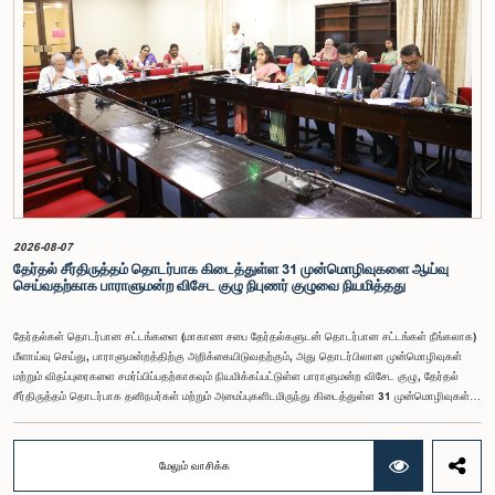
அல்ல என்பதையும், நடைமுறையில் உள்ள அரசாங்க சம்பள அளவுகோலுக்கு வெளியே இப்பதவிக்கான
சம்பளத்தை விசேடமாக பரிசீலிக்க முடியும் என்பதையும் குழு சுட்டிக்காட்டியது.முன்மொழியப்பட்ட சம்பளத்
தொகை, முன்னர் பதவி வகித்த கணக்காய்வாளர் நாயகங்களின் சம்பளங்களையும் கருத்தில் கொண்டு
நிர்ணயிக்கப்பட்டதாக அதிகாரிகள் தெரிவித்தனர். இதற்கு முன்னர், சம்பளங்கள் மற்றும் பணியாளர்
ஆணைக்குழுவே இத்தகைய சம்பளங்களை நிர்ணயித்து வந்த போதிலும், தற்போது அத்தகைய
ஆணைக்குழு இல்லையெனவும் அதிகாரிகள் குறிப்பிட்டனர்.கணக்காய்வாளர் நாயகத்திற்கான
முன்மொழியப்பட்ட சம்பள மட்டத்தை குழு அங்கீகரித்திருந்தாலும், அப்பதவிக்கு வழங்கப்பட்டுள்ள
பொறுப்புகள் மற்றும் கடமைகளின் முக்கியத்துவத்தை கருத்தில் கொண்டு, அந்தச் சம்பளம் மேலும்
உயர்ந்த மட்டத்தில் இருக்க வேண்டும் என்ற கருத்தை குழுத் தலைவர் உள்ளிட்ட உறுப்பினர்கள்
முன்வைத்தனர்.அதன்படி, எதிர்காலத்தில் இச்சம்பள மட்டம் தொடர்பாக மேலும் கவனம் செலுத்தி
தேவையான தீர்மானங்கள் எடுக்கப்பட வேண்டியதன் அவசியம் குழுவில் வலியுறுத்தப்பட்டது. மேலும்,
நிரந்தரமானதும் சுயாதீனமானதுமான சம்பள மற்றும் பணியாளர் ஆணைக்குழுவை நிறுவுவதற்கான
யோசனையையும் குழுத் தலைவர் முன்வைத்தார்.
2026-08-07
தேர்தல் சீர்திருத்தம் தொடர்பாக கிடைத்துள்ள 31 முன்மொழிவுகளை ஆய்வு
செய்வதற்காக பாராளுமன்ற விசேட குழு நிபுணர் குழுவை நியமித்தது
தேர்தல்கள் தொடர்பான சட்டங்களை (மாகாண சபை தேர்தல்களுடன் தொடர்பான சட்டங்கள் நீங்கலாக)
மீளாய்வு செய்து, பாராளுமன்றத்திற்கு அறிக்கையிடுவதற்கும், அது தொடர்பிலான முன்மொழிவுகள்
மற்றும் விதப்புரைகளை சமர்ப்பிப்பதற்காகவும் நியமிக்கப்பட்டுள்ள பாராளுமன்ற விசேட குழு, தேர்தல்
சீர்திருத்தம் தொடர்பாக தனிநபர்கள் மற்றும் அமைப்புகளிடமிருந்து கிடைத்துள்ள 31 முன்மொழிவுகள்
மற்றும் இதற்கு முன்னர் தேர்தல் சீர்திருத்தங்கள் தொடர்பில் சமர்ப்பிக்கப்பட்ட விசேட பாராளுமன்ற
குழுக்களின் அறிக்கைகளையும் ஆராய்ந்து அறிக்கையிடுவதற்காக நிபுணர் குழுவொன்றை
நியமித்துள்ளது.கௌரவ பொது நிர்வாக, மாகாண சபைகள் மற்றும் உள்ளூராட்சி அமைச்சர் பேராசிரியர்
மேலும் வாசிக்க
ஏ.எச்.எம்.எச்.அபயரத்ன அவர்கள் தலைமையில் அண்மையில் பாராளுமன்றத்தில் நடைபெற்ற குறித்த