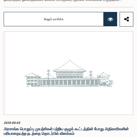
இராசமாணிக்கம் அவர்கள் தெரிவித்தார். திறந்த பாராளுமன்ற முன்னெடுப்புக்கான பாராளுமன்ற
ஒன்றியத்தின் கூட்டம் கௌரவ உறுப்பினரின் தலைமையில் அண்மையில் (5) நடைபெற்றபோது,
இச்செயலமர்வுக்கான ஏற்பாடுகள் குறித்துக் கலந்துரையாடப்பட்டது.இளைஞர் பிரதிநிதிகளின்
மேலும் வாசிக்க
பங்கேற்புடன் திறந்த பாராளுமன்றக் கருத்திட்டத்தை மேலும் முன்னெடுத்துச் செல்லும் நோக்கில் இந்த
செயலமர்வு தொடர் ஏற்பாடு செய்யப்படுகின்றது. இதில் ஒன்றியத்தின் உறுப்பினர்கள் மற்றும் கம்பஹா
மாவட்டத்தை பிரதிநிதித்துவப்படுத்தும் பாராளுமன்ற உறுப்பினர்களும் பங்கேற்கவிருக்கின்றனர்.இந்த
செயலமர்வுகளின் ஊடாக, இளைஞர் சமூகத்திற்கு பாராளுமன்ற நடவடிக்கைகள், சட்டவாக்க
செயன்முறை மற்றும் திறந்த பாராளுமன்றத்தின் எண்ணக்கரு தொடர்பில் விழிப்புணர்வூட்டவும்,
பாராளுமன்றத்திற்கும் பொதுமக்களுக்கும் இடையிலான தொடர்பை மேலும் வலுப்படுத்துவதும்
எதிர்பார்க்கப்படுகின்றது.இந்தக் கூட்டத்தில் ஒன்றியத்தின் கௌரவ உறுப்பினர்கள் மற்றும்
இச்செயலமர்வு தொடருக்கான அபிவிருத்தி பங்காளராக அனுசரணை வழங்கும் CII (Coalition for
Inclusive Impact) நிறுவனத்தின் பிரதிநிதிகளும் கலந்துகொண்டனர்.இந்த செயலமர்வில் பங்கேற்க
விரும்பும் கம்பஹா மாவட்டத்தைச் சேர்ந்த 18 – 35 வயதுக்குட்பட்ட இளைஞர், யுவதிகள் இங்கே
தரப்பட்டுள்ள https://forms.gle/aVp5UzhLbtPSmVap8 இணைப்பின் ஊடாக உரிய விண்ணப்பப்
படிவத்தை பூர்த்தி செய்து பதிவு செய்யுமாறு கேட்டுக்கொள்ளப்படுகின்றனர்.
2026-08-05
அரசாங்க பொறுப்பு முயற்சிகள் பற்றிய குழுக் கூட்டத்தின் போது அதிகாரிகளின்
மரியாதையற்ற நடத்தை தொடர்பில் விளக்கம்