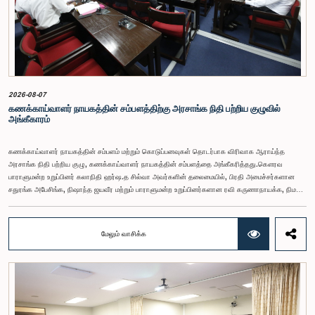
2026-08-07
கணக்காய்வாளர் நாயகத்தின் சம்பளத்திற்கு அரசாங்க நிதி பற்றிய குழுவில்
அங்கீகாரம்
கணக்காய்வாளர் நாயகத்தின் சம்பளம் மற்றும் கொடுப்பனவுகள் தொடர்பாக விரிவாக ஆராய்ந்த
அரசாங்க நிதி பற்றிய குழு, கணக்காய்வாளர் நாயகத்தின் சம்பளத்தை அங்கீகரித்தது.கௌரவ
பாராளுமன்ற உறுப்பினர் கலாநிதி ஹர்ஷ.த சில்வா அவர்களின் தலைமையில், பிரதி அமைச்சர்களான
சதுரங்க அபேசிங்க, நிஷாந்த ஜயவீர மற்றும் பாராளுமன்ற உறுப்பினர்களான ரவி கருணாநாயக்க, நிமல்
பலிஹேன, விஜேசிறி பஸ்நாயக்க, எம்.கே.எம். அஸ்லம், திலின சமரகோன் மற்றும் சம்பிக்க
ஹெட்டிஆராச்சி ஆகியோரின் பங்கேற்புடன் அண்மையில் (ஆக. 04) பாராளுமன்றத்தில் கூடிய அரசாங்க
நிதி பற்றிய குழுக் கூட்டத்திலேயே இந்த அங்கீகாரம் வழங்கப்பட்டது.இலங்கை ஜனநாயக சோசலிசக்
மேலும் வாசிக்க
குடியரசின் அரசியலமைப்பின் 153(2) ஆம் உறுப்புரையின் பிரகாரம், கணக்காய்வாளர் நாயகத்தின்
சம்பளம் தொடர்பான பிரேரணை குழுவின் கவனத்திற்கு கொண்டு வரப்பட்டது.இதன்போது,
கணக்காய்வாளர் நாயகத்தின் பொறுப்புகள், அரச நிதி மேற்பார்வை மற்றும் கணக்காய்வுத் துறையின்
சுயாதீனத் தன்மை உள்ளிட்ட விடயங்களை கருத்தில் கொண்டு, சம்பள மட்டம் தொடர்பாக குழுத்
தலைவர் உள்ளிட்ட உறுப்பினர்கள் தமது கருத்துகளையும் பரிந்துரைகளையும் முன்வைத்தனர்.மேலும்,
அரசியலமைப்பின் 170 ஆம் உறுப்புரையின் பிரகாரம், கணக்காய்வாளர் நாயகம் ஒரு அரசாங்க ஊழியர்