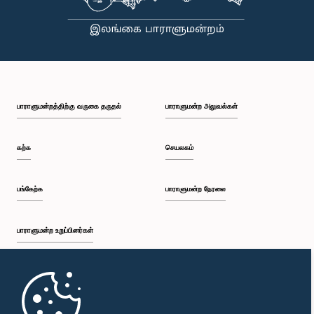
இந்தக் குழு வலியுறுத்த விரும்புகிறது.அரசாங்க பொறுப்பு முயற்சிகள் பற்றிய குழுஇலங்கை
பாராளுமன்றம்
பாராளுமன்றத்திற்கு வருகை தருதல்
பாராளுமன்ற அலுவல்கள்
கற்க
செயலகம்
பங்கேற்க
பாராளுமன்ற நேரலை
பாராளுமன்ற உறுப்பினர்கள்
முதற்பக்கம்