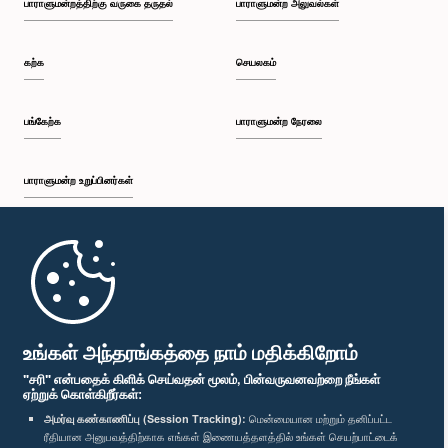
பாராளுமன்றத்திற்கு வருகை தருதல்
பாராளுமன்ற அலுவல்கள்
கற்க
செயலகம்
பங்கேற்க
பாராளுமன்ற நேரலை
பாராளுமன்ற உறுப்பினர்கள்
முதற்பக்கம்
பாராளுமன்ற கையடக்க செயலி
உங்கள் அந்தரங்கத்தை நாம் மதிக்கிறோம்
"சரி" என்பதைக் கிளிக் செய்வதன் மூலம், பின்வருவனவற்றை நீங்கள்
ஏற்றுக் கொள்கிறீர்கள்:
அமர்வு கண்காணிப்பு (Session Tracking):
மென்மையான மற்றும் தனிப்பட்ட
ரீதியான அனுபவத்திற்காக எங்கள் இணையத்தளத்தில் உங்கள் செயற்பாட்டைக்
எம்மை பின்தொடர்க :