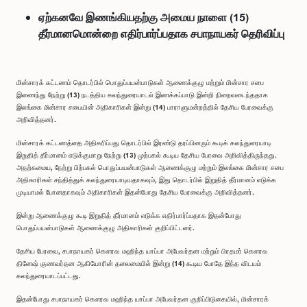
ஏற்கனவே இணங்கியதற்கு அமைய நாளை (15)
தீர்மானமொன்றை எதிர்பார்ப்பதாக சபாநாயகர் தெரிவிப்பு
மின்சாரக் கட்டணம் தொடர்பில் பொதுப்பயன்பாடுகள் ஆணைக்குழு மற்றும் மின்சார சபை
இணைந்து நேற்று (13) நடத்திய கலந்துரையாடல் இணக்கப்பாடு இன்றி நிறைவடைந்ததாக
இலங்கை மின்சார சபையின் அதிகாரிகள் இன்று (14) பாராளுமன்றத்தில் தேசிய பேரவைக்கு
அறிவித்தனர்.
மின்சாரக் கட்டணத்தை அதிகரிப்பது தொடர்பில் இரண்டு தரப்பினரும் கூடிக் கலந்துரையாடி
இறுதித் தீர்மானம் எடுக்குமாறு நேற்று (13) முற்பகல் கூடிய தேசிய பேரவை அறிவித்திருந்தது.
அதற்கமைய, நேற்று பிற்பகல் பொதுப்பயன்பாடுகள் ஆணைக்குழு மற்றும் இலங்கை மின்சார சபை
அதிகாரிகள் சந்தித்துக் கலந்துரையாடியதாகவும், இது தொடர்பில் இறுதித் தீர்மானம் எடுக்க
முடியாமல் போனதாகவும் அதிகாரிகள் இதன்போது தேசிய பேரவைக்கு அறிவித்தனர்.
இன்று ஆணைக்குழு கூடி இறுதித் தீர்மானம் எடுக்க எதிர்பார்ப்பதாக இதன்போது
பொதுப்பயன்பாடுகள் ஆணைக்குழு அதிகாரிகள் குறிப்பிட்டனர்.
தேசிய பேரவை, சபாநாயகர் கௌரவ மஹிந்த யாப்பா அபேவர்தன மற்றும் பிரதமர் கௌரவ
தினேஷ் குணவர்தன ஆகியோரின் தலைமையில் இன்று (14) கூடிய போதே இந்த விடயம்
கலந்துரையாடப்பட்டது.
இதன்போது சபாநாயகர் கௌரவ மஹிந்த யாப்பா அபேவர்தன குறிப்பிடுகையில், மின்சாரக்