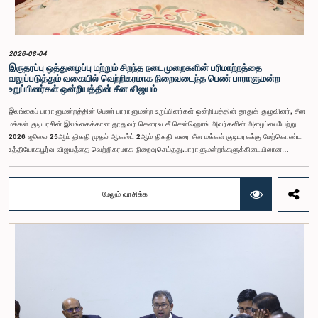
நேரங்களிலும் நாடாளுமன்றத்தின் கண்ணியம் மற்றும் அதிகாரத்தை நிலைநிறுத்த வேண்டும் என்று
இந்தக் குழு வலியுறுத்த விரும்புகிறது.அரசாங்க பொறுப்பு முயற்சிகள் பற்றிய குழுஇலங்கை
பாராளுமன்றம்
2026-08-04
இருதரப்பு ஒத்துழைப்பு மற்றும் சிறந்த நடைமுறைகளின் பரிமாற்றத்தை
வலுப்படுத்தும் வகையில் வெற்றிகரமாக நிறைவடைந்த பெண் பாராளுமன்ற
உறுப்பினர்கள் ஒன்றியத்தின் சீன விஜயம்
இலங்கைப் பாராளுமன்றத்தின் பெண் பாராளுமன்ற உறுப்பினர்கள் ஒன்றியத்தின் தூதுக் குழுவினர், சீன
மக்கள் குடியரசின் இலங்கைக்கான தூதுவர் கௌரவ கீ சென்ஹொங் அவர்களின் அழைப்பையேற்று
2026 ஜூலை 25ஆம் திகதி முதல் ஆகஸ்ட் 2ஆம் திகதி வரை சீன மக்கள் குடியரசுக்கு மேற்கொண்ட
உத்தியோகபூர்வ விஜயத்தை வெற்றிகரமாக நிறைவுசெய்தது.பாராளுமன்றங்களுக்கிடையிலான
ஒத்துழைப்பை வலுப்படுத்துதல், பெண்களின் தலைமைத்துவத்தை ஊக்குவித்தல் மற்றும் இலங்கைக்கும்
சீனாவுக்கும் இடையிலான இருதரப்பு உறவுகளை மேலும் மேம்படுத்துதல் இந்த விஜயத்தின்
நோக்கங்களாக அமைந்தன.சீனாவுக்கு விஜயம் மேற்கொண்ட தூதுக் குழுவிற்கு கௌரவ மகளிர் மற்றும்
மேலும் வாசிக்க
சிறுவர் அலுவல்கள் அமைச்சர் சரோஜா சாவித்திரி போல்ராஜ் அவர்கள் தலைமைதாங்கியதுடன், இதில்
கௌரவ பாராளுமன்ற உறுப்பினர்களான ரோஹிணி குமாரி விஜேரத்ன, ஓஷானி உமங்கா, சட்டத்தரணி
நிலந்தி கொட்டஹச்சி, எம்.ஏ.சி.எஸ். சதுரி கங்கானி, சட்டத்தரணி நிலுஷா லக்மாலி கமகே,
சட்டத்தரணி துஷாரி ஜயசிங்க, சட்டத்தரணி அனுஷ்கா திலகரத்ன, ஏ.எம்.எம்.எம். ரத்வத்தே,
சட்டத்தரணி கீதா ஹேரத், சட்டத்தரணி ஆகியோர் உள்ளடங்கியிருந்தனர்.இத்தூதுக் குழுவில்
பாராளுமன்ற செயலாளர் நாயகமும், பெண் பாராளுமன்ற உறுப்பினர்கள் ஒன்றியத்தின் செயலாளருமான
குஷானி ரோஹணதீர மற்றும் இலங்கைப் பாராளுமன்றத்தின் வெளிநாட்டுத் தொடர்புகள் மற்றும்
ஒழுங்குமரபு அலுவலகத்தின் பாராளுமன்ற உத்தியோகத்தர் லஹிரு பத்திரணகே ஆகியோரும்
இணைந்திருந்தனர். குவாங்டொங் மாகாணத்தின் ஷென்சென் மற்றும் குவாங்சோ நகரங்களுக்கு
இக்குழுவினர் விஜயம் மேற்கொண்டதுடன், உத்தியோகபூர்வ சந்திப்புகள், கல்விசார் அமர்வுகள், நிறுவன