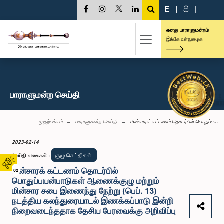
E
|
සි
|
எனது பாராளுமன்றம்
இங்கே உள்நுழைக
பாராளுமன்ற செய்தி
முதற்பக்கம்
பாராளுமன்ற செய்தி
மின்சாரக் கட்டணம் தொடர்பில் பொதுப்ப...
2023-02-14
குழு செய்திகள்
செய்தி வகைகள்
:
மின்சாரக் கட்டணம் தொடர்பில்
02
பொதுப்பயன்பாடுகள் ஆணைக்குழு மற்றும்
மின்சார சபை இணைந்து நேற்று (பெப். 13)
நடத்திய கலந்துரையாடல் இணக்கப்பாடு இன்றி
நிறைவடைந்ததாக தேசிய பேரவைக்கு அறிவிப்பு