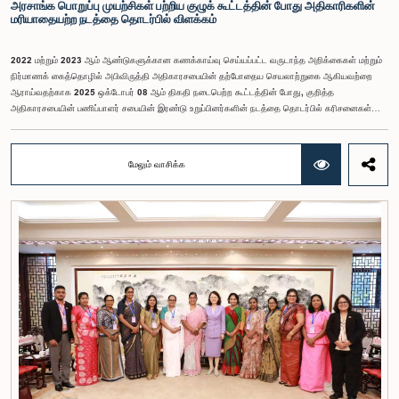
அரசாங்க பொறுப்பு முயற்சிகள் பற்றிய குழுக் கூட்டத்தின் போது அதிகாரிகளின்
மரியாதையற்ற நடத்தை தொடர்பில் விளக்கம்
2022 மற்றும் 2023 ஆம் ஆண்டுகளுக்கான கணக்காய்வு செய்யப்பட்ட வருடாந்த அறிக்கைகள் மற்றும்
நிர்மாணக் கைத்தொழில் அபிவிருத்தி அதிகாரசபையின் தற்போதைய செயலாற்றுகை ஆகியவற்றை
ஆராய்வதற்காக 2025 ஒக்டோபர் 08 ஆம் திகதி நடைபெற்ற கூட்டத்தின் போது, குறித்த
அதிகாரசபையின் பணிப்பாளர் சபையின் இரண்டு உறுப்பினர்களின் நடத்தை தொடர்பில் கரிசனைகள்
எழுந்தன என்பதை அரசாங்க பொறுப்பு முயற்சிகள் பற்றிய குழு பொதுமக்களுக்கு
அறியத்தருகின்றது. பாராளுமன்றக் குழுக்களின் முன் சமூகமளிக்கும் போது பின்பற்ற வேண்டியதாக
நிர்ணயிக்கப்பட்ட ஆடை நடைமுறைக்கு இணங்காத வகையிலேயே அதிகாரிகளில் ஒருவர்
மேலும் வாசிக்க
இக்கூட்டத்தில் கலந்துகொண்டார் என்பதைக் குழு அவதானித்தது. மேலும், தாபிக்கப்பட்ட பாராளுமன்ற
நடைமுறை மற்றும் ஒழுங்குமுறைகளுக்கு முரணான வகையில், தவிசாளரின் முன் அனுமதியைப்
பெறாமலேயே இரு அதிகாரிகளும் குழுவின் நடவடிக்கைகளிலிருந்து வெளியேறினர். இச்சம்பவங்களைத்
தொடர்ந்து, அரசாங்க பொறுப்பு முயற்சிகள் பற்றிய குழுவின் கௌரவ தவிசாளரினால் எழுப்பப்பட்ட
சிறப்புரிமைப் பிரச்சினையினையடுத்து, பாராளுமன்றத்தை அவமதித்தமை தொடர்பான
குற்றச்சாட்டுகளின் பேரில் இரு அதிகாரிகளும் 2026 பெப்ரவரி 17 ஆம் திகதி ஒழுக்கநெறிகள் மற்றும்
சிறப்புரிமைகள் பற்றிய குழுவின் முன்னிலையில் ஆஜராகினர். இந்த நடவடிக்கைகளின் போது, அவர்கள்
தமது நடத்தைக்காக மனப்பூர்வமான மன்னிப்பைக் கோரினர். உரிய பரிசீலனையின் பின்னர்,
அதிகாரிகள் தமது செயல்களின் தீவிரத்தை ஏற்றுக்கொண்டுள்ளார்கள் என்பதையும், பாராளுமன்றக்
குழுக்களின் அதிகாரம், கௌரவம் மற்றும் தாபிக்கப்பட்ட நடைமுறைகளை மதிப்பதன்
முக்கியத்துவத்தைப் புரிந்துள்ளமையை வெளிப்படுத்தியுள்ளனர் என்பதையும் கவனத்திற்கொண்டு,
ஒழுக்கநெறிகள் மற்றும் சிறப்புரிமைகள் பற்றிய குழுவானது அரசாங்க பொறுப்பு முயற்சிகள் பற்றிய
குழுவின் தவிசாளருடன் இணைந்து அவர்களது மன்னிப்பை ஏற்றுக்கொண்டது.பாராளுமன்றக்
குழுக்களின் முன்னிலையில் ஆஜராகும் அனைத்து தனிநபர்களும் மிக உயர்ந்த நடத்தை தரநிலைகளைக்
கடைப்பிடிக்க வேண்டும், நாடாளுமன்ற நடைமுறைகளுக்கு இணங்க வேண்டும் மற்றும் எல்லா