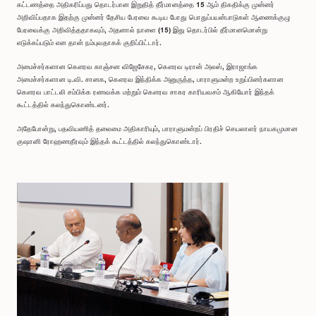
கட்டணத்தை அதிகரிப்பது தொடர்பான இறுதித் தீர்மானத்தை 15 ஆம் திகதிக்கு முன்னர்
அறிவிப்பதாக இதற்கு முன்னர் தேசிய பேரவை கூடிய போது பொதுப்பயன்பாடுகள் ஆணைக்குழு
பேரவைக்கு அறிவித்ததாகவும், அதனால் நாளை (15) இது தொடர்பில் தீர்மானமொன்று
எடுக்கப்படும் என தான் நம்புவதாகக் குறிப்பிட்டார்.
அமைச்சர்களான கௌரவ காஞ்சன விஜேசேகர, கௌரவ டிரான் அலஸ், இராஜாங்க
அமைச்சர்களான டி.வி. சானக, கௌரவ இந்திக்க அனுருத்த, பாராளுமன்ற உறுப்பினர்களான
கௌரவ பாட்டலி சம்பிக்க ரணவக்க மற்றும் கௌரவ சாகர காரியவசம் ஆகியோர் இந்தக்
கூட்டத்தில் கலந்துகொண்டனர்.
அதேபோன்று, பதவியணித் தலைமை அதிகாரியும், பாராளுமன்றப் பிரதிச் செயலாளர் நாயகமுமான
குஷானி ரோஹணதீரவும் இந்தக் கூட்டத்தில் கலந்துகொண்டார்.