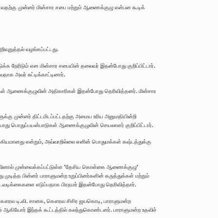
வதற்கு முன்னர் மின்சார சபை மற்றும் ஆணைக்குழு என்பன கூடிக்
றுத்தல் வழங்கப்பட்டது.
 நேரிடும் என மின்சார சபையின் தலைவர் இதன்போது குறிப்பிட்டார்.
ாக அவர் சுட்டிக்காட்டினார்.
டுகள் ஆணைக்குழுவின் அதிகாரிகள் இதன்போது தெரிவித்தனர். மின்சார
க்கு முன்னர் திட்டமிடப்பட்டதற்கு அமைய உரிய அனுமதியின்றி
து பொதுப்பயன்பாடுகள் ஆணைக்குழுவின் செயலாளர் குறிப்பிட்டார்.
ுக்கியமானது என்றும், அவ்வாறில்லை எனின் பொதுமக்கள் கஷ்டத்துக்கு
ுவினால் முன்வைக்கப்பட்டுள்ள 'தேசிய கொள்கை ஆணைக்குழு'
டித்த பின்னர் பாராளுமன்ற உறுப்பினர்களின் கருத்துக்கள் மற்றும்
டிக்கைகளை எடுப்பதாக பிரதமர் இதன்போது தெரிவித்தார்.
ௌரவ டி.வி. சானக, கௌரவ சிசிர ஜயகொடி, பாராளுமன்ற
ியோர் இந்தக் கூட்டத்தில் கலந்துகொண்டனர். பாராளுமன்ற உதவிச்