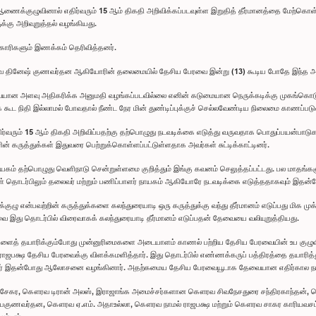
ணைக்குழுவினால் எதிர்வரும் 15 ஆம் திகதி அறிவிக்கப்படவுள்ள இறுதித் தீர்மானத்தை மேற்கொள்
்கு அறிவுறுத்தல் வழங்கியது.
ிகாரிகளும் இணக்கம் தெரிவித்தனர்.
 தினேஷ் குணவர்தன ஆகியோரின் தலைமையில் தேசிய பேரவை இன்று (13) கூடிய போதே இந்த அறிவு
யான அளவு அதிகரிக்க அனுமதி வழங்கப்படவில்லை எனின் கடுமையான நெருக்கடிக்கு முகங்கொடுக்க
 கூட நிதி இல்லாமல் போவதால் நீண்ட நேர மின் துண்டிப்புக்குச் செல்லவேண்டிய நிலைமை காணப்படுவத
திர்வரும் 15 ஆம் திகதி அறிவிப்பதற்கு தற்பொழுது நடவடிக்கை எடுத்து வருவதாக பொதுப்பயன்பா
ரின் கருத்துக்கள் இதுவரை பெற்றுக்கொள்ளப்பட்டுள்ளதாக அவர்கள் சுட்டிக்காட்டினர்.
கம் தற்பொழுது வெளிநாடு சென்றுள்ளமை குறித்தும் இங்கு கவனம் செலுத்தப்பட்டது. பல மாதங்களு
 தொடர்பிலும் தலைவர் மற்றும் பணிப்பாளர் நாயகம் ஆகியோரே நடவடிக்கை எடுத்ததாகவும் இதன்போ
குழு என்பவற்றின் கருத்துக்களை கலந்துரையாடி ஒரு கருத்துக்கு வந்து தீர்மானம் எடுப்பது மிக ம
ரவை இது தொடர்பில் விரைவாகக் கலந்துரையாடி தீர்மானம் எடுப்பதன் தேவையை வலியுறுத்தியது.
களைத் தயாரிக்கும்போது முன்னுரிமைகளை அடையாளம் காணல் பற்றிய தேசிய பேரவையின் உப குழ
ாஜபக்ஷ தேசிய பேரவைக்கு விளக்கமளித்தார். இது தொடர்பில் எண்ணக்கருப் பத்திரத்தை தயாரித்து மு
தமர் இதன்போது ஆலோசனை வழங்கினார். அதற்கமைய தேசிய பேரவையூடாக தேவையான எதிர்கால நடவ
ர, கௌரவ டிரான் அலஸ், இராஜாங்க அமைச்சர்களான கௌரவ சிவநேசதுரை சந்திரகாந்தன், க
ணவர்தன, கௌரவ ஏ.எம். அதாஉல்லா, கௌரவ நாமல் ராஜபக்ஷ மற்றும் கௌரவ சாகர காரியவசம் ஆக