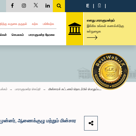
E
|
සි
|
எனது பாராளுமன்றம்
திற்கு வருகை தருதல்
கற்க
பங்கேற்க
இங்கே உங்கள் கணக்கிற்கு
உள்நுழைக
ல்கள்
செயலகம்
பாராளுமன்ற நேரலை
பக்கம்
பாராளுமன்ற செய்தி
மின்சாரக் கட்டணம் தொடர்பில் பொதுப்ப...
 முன்னர், ஆணைக்குழு மற்றும் மின்சார