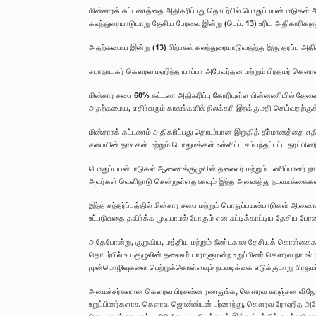
மின்சாரக் கட்டணத்தை அதிகரிப்பது தொடர்பில் பொதுப்பயன்பாடுகள் ஆ
கலந்துரையாடுமாறு தேசிய பேரவை இன்று (பெப். 13) உரிய அதிகாரிகளுக
அதற்கமைய இன்று (13) பிற்பகல் கலந்துரையாடுவதற்கு இரு தரப்பு அத
சபாநாயகர் கௌரவ மஹிந்த யாப்பா அபேவர்தன மற்றும் பிரதமர் கௌரவ
மின்சார சபை 60% கட்டண அதிகரிப்பு கோரியுள்ள பின்னணியில் தேவை
அதற்கமைய, எதிர்வரும் காலங்களில் நிலக்கரி இறக்குமதி செய்வதற்குக்
மின்சாரக் கட்டணம் அதிகரிப்பது தொடர்பான இறுதித் தீர்மானத்தை எ
சபையின் தரவுகள் மற்றும் பொதுமக்கள் உள்ளிட்ட சம்பந்தப்பட்ட தரப்பின
பொதுப்பயன்பாடுகள் ஆணைக்குழுவின் தலைவர் மற்றும் பணிப்பாளர் நாய
அவர்கள் வெளிநாடு சென்றுள்ளதாகவும் இந்த அனைத்து நடவடிக்கைகள்
இந்த சந்தர்ப்பத்தில் மின்சார சபை மற்றும் பொதுப்பயன்பாடுகள் ஆணைக்
உட்படுவதை தவிர்க்க முடியாமல் போகும் என சுட்டிக்காட்டிய தேசிய பே
அதேபோன்று, குறுகிய, மத்திய மற்றும் நீண்டகால தேசியக் கொள்கை
தொடர்பில் உப குழுவின் தலைவர் பாராளுமன்ற உறுப்பினர் கௌரவ நாமல் ர
முன்மொழிவுகளை பெற்றுக்கொள்ளவும் நடவடிக்கை எடுக்குமாறு பிர
அமைச்சர்களான கௌரவ பிரசன்ன ரணதுங்க, கௌரவ காஞ்சன விஜேசேக
உறுப்பினர்களாக கௌரவ ஜொன்ஸ்டன் பர்னாந்து, கௌரவ ரோஹித அபேகு