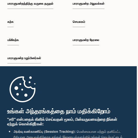
பாராளுமன்றத்திற்கு வருகை தருதல்
பாராளுமன்ற அலுவல்கள்
கற்க
செயலகம்
பங்கேற்க
பாராளுமன்ற நேரலை
பாராளுமன்ற உறுப்பினர்கள்
முதற்பக்கம்
பாராளுமன்ற கையடக்க செயலி
உங்கள் அந்தரங்கத்தை நாம் மதிக்கிறோம்
"சரி" என்பதைக் கிளிக் செய்வதன் மூலம், பின்வருவனவற்றை நீங்கள்
ஏற்றுக் கொள்கிறீர்கள்:
அமர்வு கண்காணிப்பு (Session Tracking):
மென்மையான மற்றும் தனிப்பட்ட
ரீதியான அனுபவத்திற்காக எங்கள் இணையத்தளத்தில் உங்கள் செயற்பாட்டைக்
எம்மை பின்தொடர்க :