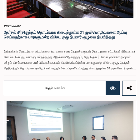
உயர்ந்த மட்டத்தில் இருக்க வேண்டும் என்ற கருத்தை குழுத் தலைவர் உள்ளிட்ட உறுப்பினர்கள்
முன்வைத்தனர்.அதன்படி, எதிர்காலத்தில் இச்சம்பள மட்டம் தொடர்பாக மேலும் கவனம் செலுத்தி
தேவையான தீர்மானங்கள் எடுக்கப்பட வேண்டியதன் அவசியம் குழுவில் வலியுறுத்தப்பட்டது. மேலும்,
நிரந்தரமானதும் சுயாதீனமானதுமான சம்பள மற்றும் பணியாளர் ஆணைக்குழுவை நிறுவுவதற்கான
யோசனையையும் குழுத் தலைவர் முன்வைத்தார்.
2026-08-07
தேர்தல் சீர்திருத்தம் தொடர்பாக கிடைத்துள்ள 31 முன்மொழிவுகளை ஆய்வு
செய்வதற்காக பாராளுமன்ற விசேட குழு நிபுணர் குழுவை நியமித்தது
தேர்தல்கள் தொடர்பான சட்டங்களை (மாகாண சபை தேர்தல்களுடன் தொடர்பான சட்டங்கள் நீங்கலாக)
மீளாய்வு செய்து, பாராளுமன்றத்திற்கு அறிக்கையிடுவதற்கும், அது தொடர்பிலான முன்மொழிவுகள்
மற்றும் விதப்புரைகளை சமர்ப்பிப்பதற்காகவும் நியமிக்கப்பட்டுள்ள பாராளுமன்ற விசேட குழு, தேர்தல்
சீர்திருத்தம் தொடர்பாக தனிநபர்கள் மற்றும் அமைப்புகளிடமிருந்து கிடைத்துள்ள 31 முன்மொழிவுகள்
மற்றும் இதற்கு முன்னர் தேர்தல் சீர்திருத்தங்கள் தொடர்பில் சமர்ப்பிக்கப்பட்ட விசேட பாராளுமன்ற
குழுக்களின் அறிக்கைகளையும் ஆராய்ந்து அறிக்கையிடுவதற்காக நிபுணர் குழுவொன்றை
நியமித்துள்ளது.கௌரவ பொது நிர்வாக, மாகாண சபைகள் மற்றும் உள்ளூராட்சி அமைச்சர் பேராசிரியர்
மேலும் வாசிக்க
ஏ.எச்.எம்.எச்.அபயரத்ன அவர்கள் தலைமையில் அண்மையில் பாராளுமன்றத்தில் நடைபெற்ற குறித்த
விசேட குழுக் கூட்டத்தின் போதே இத்தீர்மானம் எடுக்கப்பட்டது.2004, 2007 மற்றும் 2022 ஆம்
ஆண்டுகளில் வெளியிடப்பட்ட பாராளுமன்ற விசேட குழுக்களின் அறிக்கைகள் மற்றும் தனிநபர்கள்,
அமைப்புகள் ஆகியவற்றினால் சமர்ப்பிக்கப்பட்டுள்ள 31 முன்மொழிவுகளை அடிப்படையாகக் கொண்டு
தேர்தல் சீர்திருத்தங்கள் தொடர்பாக விரிவான கலந்துரையாடல் இங்கு இடம்பெற்றது.உள்ளூராட்சி
மன்றத் தேர்தல் முறைக்காக கலப்பு தேர்தல் முறையை அறிமுகப்படுத்துதல், சிறு கட்சிகள் மற்றும்
சிறுபான்மை குழுக்களின் பிரதிநிதித்துவத்தை உறுதிப்படுத்துதல், பெண்களின் பிரதிநிதித்துவத்தை
மேம்படுத்துதல், மின்னணு வாக்களிப்பு முறையை அறிமுகப்படுத்துதல், முன்கூட்டியே வாக்களிக்கும்
வசதியை ஏற்படுத்துதல் உள்ளிட்ட பல்வேறு முன்மொழிவுகள் தொடர்பில் இக்கூட்டத்தில் விசேட கவனம்