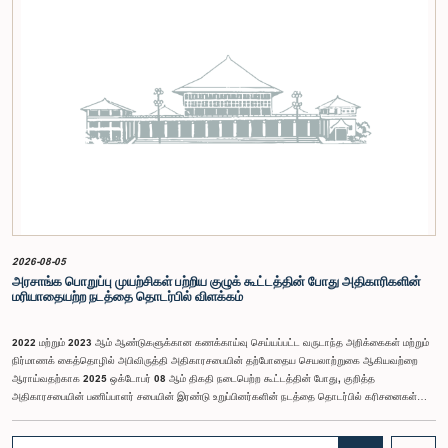
செயன்முறை மற்றும் திறந்த பாராளுமன்றத்தின் எண்ணக்கரு தொடர்பில் விழிப்புணர்வூட்டவும்,
பாராளுமன்றத்திற்கும் பொதுமக்களுக்கும் இடையிலான தொடர்பை மேலும் வலுப்படுத்துவதும்
எதிர்பார்க்கப்படுகின்றது.இந்தக் கூட்டத்தில் ஒன்றியத்தின் கௌரவ உறுப்பினர்கள் மற்றும்
இச்செயலமர்வு தொடருக்கான அபிவிருத்தி பங்காளராக அனுசரணை வழங்கும் CII (Coalition for
Inclusive Impact) நிறுவனத்தின் பிரதிநிதிகளும் கலந்துகொண்டனர்.இந்த செயலமர்வில் பங்கேற்க
விரும்பும் கம்பஹா மாவட்டத்தைச் சேர்ந்த 18 – 35 வயதுக்குட்பட்ட இளைஞர், யுவதிகள் இங்கே
தரப்பட்டுள்ள https://forms.gle/aVp5UzhLbtPSmVap8 இணைப்பின் ஊடாக உரிய விண்ணப்பப்
படிவத்தை பூர்த்தி செய்து பதிவு செய்யுமாறு கேட்டுக்கொள்ளப்படுகின்றனர்.
2026-08-05
அரசாங்க பொறுப்பு முயற்சிகள் பற்றிய குழுக் கூட்டத்தின் போது அதிகாரிகளின்
மரியாதையற்ற நடத்தை தொடர்பில் விளக்கம்
2022 மற்றும் 2023 ஆம் ஆண்டுகளுக்கான கணக்காய்வு செய்யப்பட்ட வருடாந்த அறிக்கைகள் மற்றும்
நிர்மாணக் கைத்தொழில் அபிவிருத்தி அதிகாரசபையின் தற்போதைய செயலாற்றுகை ஆகியவற்றை
ஆராய்வதற்காக 2025 ஒக்டோபர் 08 ஆம் திகதி நடைபெற்ற கூட்டத்தின் போது, குறித்த
அதிகாரசபையின் பணிப்பாளர் சபையின் இரண்டு உறுப்பினர்களின் நடத்தை தொடர்பில் கரிசனைகள்
எழுந்தன என்பதை அரசாங்க பொறுப்பு முயற்சிகள் பற்றிய குழு பொதுமக்களுக்கு
அறியத்தருகின்றது. பாராளுமன்றக் குழுக்களின் முன் சமூகமளிக்கும் போது பின்பற்ற வேண்டியதாக