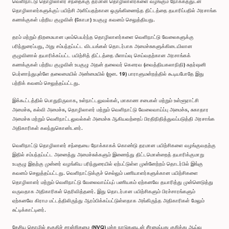
வெளிநாட்டு தொழிலாளர் சந்தைக்கு தரமான தொழிலாளர்களை வழங்கும் நோக்கத்துடன்
தொழிலாளர்களுக்குப் பயிற்சி அளிப்பதற்கான ஒருங்கிணைந்த திட்டத்தை தயாரிப்பதில் அரசாங்க
கணக்குகள் பற்றிய குழுவின் (கோபா) உபகுழு கவனம் செலுத்தியது.
தரம் மற்றும் திறமையான புலம்பெயர்ந்த தொழிலாளர்களை வெளிநாட்டு வேலைகளுக்கு
பரிந்துரைப்பது, அது சம்பந்தப்பட்ட விடயங்கள் தொடர்பாக அமைச்சுகளுக்கிடையிலான
குழுவினால் தயாரிக்கப்பட்ட பயிற்சித் திட்டத்தை மீளாய்வு செய்வதற்கான அரசாங்கக்
கணக்குகள் பற்றிய குழுவின் உபகுழு அதன் தலைவர் கௌரவ (வைத்தியகலாநிதி) சுதர்ஷனி
பெர்னாந்துபுள்ளே தலைமையில் அண்மையில் (ஜன. 19) பாராளுமன்றத்தில் கூடியபோதே இது
பற்றிக் கவனம் செலுத்தப்பட்டது.
இக்கூட்டத்தில் பொதுநிருவாக, உள்நாட்டலுவல்கள், மாகாண சபைகள் மற்றும் உள்ளூராட்சி
அமைச்சு, கல்வி அமைச்சு, தொழிலாளர் மற்றும் வெளிநாட்டு வேலைவாய்ப்பு அமைச்சு, சுகாதார
அமைச்சு மற்றும் வெளிநாட்டலுவல்கள் அமைச்சு ஆகியவற்றைப் பிரதிநிதித்துவப்படுத்தி அரசாங்க
அதிகாரிகள் கலந்துகொண்டனர்.
வெளிநாட்டு தொழிலாளர் சந்தையை நோக்காகக் கொண்டு தரமான பயிற்சிகளை வழங்குவதற்கு
இதில் சம்பந்தப்பட்ட அனைத்து அமைச்சுக்களும் இணைந்து திட்டமொன்றைத் தயாரிக்குமாறு
உபகுழு இதற்கு முன்னர் வழங்கிய பரிந்துரையில் ஏற்பட்டுள்ள முன்னேற்றம் தொடர்பில் இங்கு
கவனம் செலுத்தப்பட்டது. வெளிநாட்டுக்குச் செல்லும் பணியாளர்களுக்கான பயிற்சிகளை
தொழிலாளர் மற்றும் வெளிநாட்டு வேலைவாய்ப்புப் பணியகம் ஏற்கனவே தயாரித்து முன்னெடுத்து
வருவதாக அதிகாரிகள் தெரிவித்தனர். இது தொடர்பான பயிற்சிகளும் பிரச்சாரங்களும்
ஏற்கனவே கிராம மட்டத்திலிருந்து ஆரம்பிக்கப்பட்டுள்ளதாக அங்கிருந்த அதிகாரிகள் மேலும்
சுட்டிக்காட்டினர்.
தேசிய தொழில் தகுதிச் சான்றிதழை (NVQ) மற்ற நாடுகளுடன் சீரமைப்பது குறித்து ஆய்வு