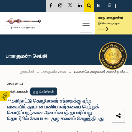
E
|
සි
|
எனது பாராளுமன்றம்
இங்கே உள்நுழைக
பாராளுமன்ற செய்தி
முதற்பக்கம்
பாராளுமன்ற செய்தி
வெளிநாட்டு தொழிலாளர் சந்தைக்கு ஏற்ற ...
2023-01-23
குழு செய்திகள்
செய்தி வகைகள்
:
வெளிநாட்டு தொழிலாளர் சந்தைக்கு ஏற்ற
02
வகையில் தரமான பணியாளர்களைப் பெற்றுக்
கொடுப்பதற்கான அமைப்பைத் தயாரிப்பது
தொடர்பில் கோபா உப குழு கவனம் செலுத்தியது