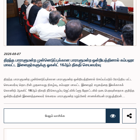
செலுத்தப்பட்டது.மேலும், வெளிநாடுகளில் வாழும் இலங்கையர்களுக்கு வாக்களிக்கும் உரிமையை
வழங்குவது தொடர்பான முன்மொழிவுகளும் பரிசீலிக்கப்பட்டதுடன், அதற்குத் தேவையான சட்ட மற்றும்
நிர்வாக ஏற்பாடுகள் குறித்து மேலும் விரிவான ஆய்வு மேற்கொள்ள வேண்டியதன் அவசியமும்
வலியுறுத்தப்பட்டது.விசேட குழுவினால் நியமிக்கப்பட்டுள்ள நிபுணர் குழு, கிடைத்துள்ள 31
முன்மொழிவுகளையும் முந்தைய பாராளுமன்ற விசேட குழுக்களின் அறிக்கைகளையும் பகுப்பாய்வு
செய்து, நடைமுறைக்கு ஏற்ற பரிந்துரைகளைக் கொண்ட அறிக்கையொன்றைத் தயாரிக்கவுள்ளது.
அதனைத் தொடர்ந்து, அந்தப் பரிந்துரைகளை ஆராய்ந்து அடுத்தகட்ட நடவடிக்கைகளை முன்னெடுக்க
குழு தீர்மானித்தது.இக்கூட்டத்தில், குழு உறுப்பினரான அமைச்சர் கலாநிதி உபாலி பன்னிலகே மற்றும்
பாராளுமன்ற உறுப்பினர்களான ரவி கருணாநாயக்க, ருவந்திலக ஜயக்கொடி மற்றும் கதிரவேலு
சண்முகம் குகதாசன் ஆகியோர் கலந்துகொண்டனர்.
2026-08-07
திறந்த பாராளுமன்ற முன்னெடுப்புக்கான பாராளுமன்ற ஒன்றியத்தினால் கம்பஹா
மாவட்ட இளைஞர்களுக்கு ஓகஸ்ட் 16ஆம் திகதி செயலமர்வு
திறந்த பாராளுமன்ற முன்னெடுப்புக்கான பாராளுமன்ற ஒன்றியத்தினால் செய்யப்படும் பிராந்திய மட்ட
செயலமர்வு தொடரின் முதலாவது நிகழ்வு, கம்பஹா மாவட்ட இளைஞர் சமூகத்தை இலக்காகக்
கொண்டு ஆகஸ்ட் 16ஆம் திகதி நீர்கொழும்பு ஜெட்விங் ப்ளூ ஹோட்டலில் நடைபெறவுள்ளதாக குறித்த
ஒன்றியத்தின் இணைத்தலைவர் கௌரவ பாராளுமன்ற உறுப்பினர் சாணக்கியன் ராஜபுத்திரன்
இராசமாணிக்கம் அவர்கள் தெரிவித்தார். திறந்த பாராளுமன்ற முன்னெடுப்புக்கான பாராளுமன்ற
ஒன்றியத்தின் கூட்டம் கௌரவ உறுப்பினரின் தலைமையில் அண்மையில் (5) நடைபெற்றபோது,
இச்செயலமர்வுக்கான ஏற்பாடுகள் குறித்துக் கலந்துரையாடப்பட்டது.இளைஞர் பிரதிநிதிகளின்
மேலும் வாசிக்க
பங்கேற்புடன் திறந்த பாராளுமன்றக் கருத்திட்டத்தை மேலும் முன்னெடுத்துச் செல்லும் நோக்கில் இந்த
செயலமர்வு தொடர் ஏற்பாடு செய்யப்படுகின்றது. இதில் ஒன்றியத்தின் உறுப்பினர்கள் மற்றும் கம்பஹா
மாவட்டத்தை பிரதிநிதித்துவப்படுத்தும் பாராளுமன்ற உறுப்பினர்களும் பங்கேற்கவிருக்கின்றனர்.இந்த
செயலமர்வுகளின் ஊடாக, இளைஞர் சமூகத்திற்கு பாராளுமன்ற நடவடிக்கைகள், சட்டவாக்க