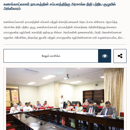
கணக்காய்வாளர் நாயகத்தின் சம்பளத்திற்கு அரசாங்க நிதி பற்றிய குழுவில்
அங்கீகாரம்
கணக்காய்வாளர் நாயகத்தின் சம்பளம் மற்றும் கொடுப்பனவுகள் தொடர்பாக விரிவாக ஆராய்ந்த
அரசாங்க நிதி பற்றிய குழு, கணக்காய்வாளர் நாயகத்தின் சம்பளத்தை அங்கீகரித்தது.கௌரவ
பாராளுமன்ற உறுப்பினர் கலாநிதி ஹர்ஷ.த சில்வா அவர்களின் தலைமையில், பிரதி அமைச்சர்களான
சதுரங்க அபேசிங்க, நிஷாந்த ஜயவீர மற்றும் பாராளுமன்ற உறுப்பினர்களான ரவி கருணாநாயக்க, நிமல்
பலிஹேன, விஜேசிறி பஸ்நாயக்க, எம்.கே.எம். அஸ்லம், திலின சமரகோன் மற்றும் சம்பிக்க
ஹெட்டிஆராச்சி ஆகியோரின் பங்கேற்புடன் அண்மையில் (ஆக. 04) பாராளுமன்றத்தில் கூடிய அரசாங்க
நிதி பற்றிய குழுக் கூட்டத்திலேயே இந்த அங்கீகாரம் வழங்கப்பட்டது.இலங்கை ஜனநாயக சோசலிசக்
மேலும் வாசிக்க
குடியரசின் அரசியலமைப்பின் 153(2) ஆம் உறுப்புரையின் பிரகாரம், கணக்காய்வாளர் நாயகத்தின்
சம்பளம் தொடர்பான பிரேரணை குழுவின் கவனத்திற்கு கொண்டு வரப்பட்டது.இதன்போது,
கணக்காய்வாளர் நாயகத்தின் பொறுப்புகள், அரச நிதி மேற்பார்வை மற்றும் கணக்காய்வுத் துறையின்
சுயாதீனத் தன்மை உள்ளிட்ட விடயங்களை கருத்தில் கொண்டு, சம்பள மட்டம் தொடர்பாக குழுத்
தலைவர் உள்ளிட்ட உறுப்பினர்கள் தமது கருத்துகளையும் பரிந்துரைகளையும் முன்வைத்தனர்.மேலும்,
அரசியலமைப்பின் 170 ஆம் உறுப்புரையின் பிரகாரம், கணக்காய்வாளர் நாயகம் ஒரு அரசாங்க ஊழியர்
அல்ல என்பதையும், நடைமுறையில் உள்ள அரசாங்க சம்பள அளவுகோலுக்கு வெளியே இப்பதவிக்கான
சம்பளத்தை விசேடமாக பரிசீலிக்க முடியும் என்பதையும் குழு சுட்டிக்காட்டியது.முன்மொழியப்பட்ட சம்பளத்
தொகை, முன்னர் பதவி வகித்த கணக்காய்வாளர் நாயகங்களின் சம்பளங்களையும் கருத்தில் கொண்டு
நிர்ணயிக்கப்பட்டதாக அதிகாரிகள் தெரிவித்தனர். இதற்கு முன்னர், சம்பளங்கள் மற்றும் பணியாளர்
ஆணைக்குழுவே இத்தகைய சம்பளங்களை நிர்ணயித்து வந்த போதிலும், தற்போது அத்தகைய
ஆணைக்குழு இல்லையெனவும் அதிகாரிகள் குறிப்பிட்டனர்.கணக்காய்வாளர் நாயகத்திற்கான
முன்மொழியப்பட்ட சம்பள மட்டத்தை குழு அங்கீகரித்திருந்தாலும், அப்பதவிக்கு வழங்கப்பட்டுள்ள
பொறுப்புகள் மற்றும் கடமைகளின் முக்கியத்துவத்தை கருத்தில் கொண்டு, அந்தச் சம்பளம் மேலும்