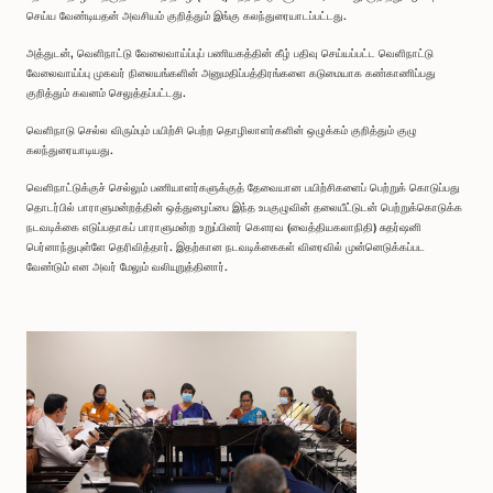
செய்ய வேண்டியதன் அவசியம் குறித்தும் இங்கு கலந்துரையாடப்பட்டது.
அத்துடன், வெளிநாட்டு வேலைவாய்ப்புப் பணியகத்தின் கீழ் பதிவு செய்யப்பட்ட வெளிநாட்டு
வேலைவாய்ப்பு முகவர் நிலையங்களின் அனுமதிப்பத்திரங்களை கடுமையாக கண்காணிப்பது
குறித்தும் கவனம் செலுத்தப்பட்டது.
வெளிநாடு செல்ல விரும்பும் பயிற்சி பெற்ற தொழிலாளர்களின் ஒழுக்கம் குறித்தும் குழு
கலந்துரையாடியது.
வெளிநாட்டுக்குச் செல்லும் பணியாளர்களுக்குத் தேவையான பயிற்சிகளைப் பெற்றுக் கொடுப்பது
தொடர்பில் பாராளுமன்றத்தின் ஒத்துழைப்பை இந்த உபகுழுவின் தலையீட்டுடன் பெற்றுக்கொடுக்க
நடவடிக்கை எடுப்பதாகப் பாராளுமன்ற உறுப்பினர் கௌரவ (வைத்தியகலாநிதி) சுதர்ஷனி
பெர்னாந்துபுள்ளே தெரிவித்தார். இதற்கான நடவடிக்கைகள் விரைவில் முன்னெடுக்கப்பட
வேண்டும் என அவர் மேலும் வலியுறுத்தினார்.