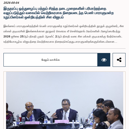
2026-08-04
இருதரப்பு ஒத்துழைப்பு மற்றும் சிறந்த நடைமுறைகளின் பரிமாற்றத்தை
வலுப்படுத்தும் வகையில் வெற்றிகரமாக நிறைவடைந்த பெண் பாராளுமன்ற
உறுப்பினர்கள் ஒன்றியத்தின் சீன விஜயம்
இலங்கைப் பாராளுமன்றத்தின் பெண் பாராளுமன்ற உறுப்பினர்கள் ஒன்றியத்தின் தூதுக் குழுவினர், சீன
மக்கள் குடியரசின் இலங்கைக்கான தூதுவர் கௌரவ கீ சென்ஹொங் அவர்களின் அழைப்பையேற்று
2026 ஜூலை 25ஆம் திகதி முதல் ஆகஸ்ட் 2ஆம் திகதி வரை சீன மக்கள் குடியரசுக்கு மேற்கொண்ட
உத்தியோகபூர்வ விஜயத்தை வெற்றிகரமாக நிறைவுசெய்தது.பாராளுமன்றங்களுக்கிடையிலான
ஒத்துழைப்பை வலுப்படுத்துதல், பெண்களின் தலைமைத்துவத்தை ஊக்குவித்தல் மற்றும் இலங்கைக்கும்
சீனாவுக்கும் இடையிலான இருதரப்பு உறவுகளை மேலும் மேம்படுத்துதல் இந்த விஜயத்தின்
நோக்கங்களாக அமைந்தன.சீனாவுக்கு விஜயம் மேற்கொண்ட தூதுக் குழுவிற்கு கௌரவ மகளிர் மற்றும்
மேலும் வாசிக்க
சிறுவர் அலுவல்கள் அமைச்சர் சரோஜா சாவித்திரி போல்ராஜ் அவர்கள் தலைமைதாங்கியதுடன், இதில்
கௌரவ பாராளுமன்ற உறுப்பினர்களான ரோஹிணி குமாரி விஜேரத்ன, ஓஷானி உமங்கா, சட்டத்தரணி
நிலந்தி கொட்டஹச்சி, எம்.ஏ.சி.எஸ். சதுரி கங்கானி, சட்டத்தரணி நிலுஷா லக்மாலி கமகே,
சட்டத்தரணி துஷாரி ஜயசிங்க, சட்டத்தரணி அனுஷ்கா திலகரத்ன, ஏ.எம்.எம்.எம். ரத்வத்தே,
சட்டத்தரணி கீதா ஹேரத், சட்டத்தரணி ஆகியோர் உள்ளடங்கியிருந்தனர்.இத்தூதுக் குழுவில்
பாராளுமன்ற செயலாளர் நாயகமும், பெண் பாராளுமன்ற உறுப்பினர்கள் ஒன்றியத்தின் செயலாளருமான
குஷானி ரோஹணதீர மற்றும் இலங்கைப் பாராளுமன்றத்தின் வெளிநாட்டுத் தொடர்புகள் மற்றும்
ஒழுங்குமரபு அலுவலகத்தின் பாராளுமன்ற உத்தியோகத்தர் லஹிரு பத்திரணகே ஆகியோரும்
இணைந்திருந்தனர். குவாங்டொங் மாகாணத்தின் ஷென்சென் மற்றும் குவாங்சோ நகரங்களுக்கு
இக்குழுவினர் விஜயம் மேற்கொண்டதுடன், உத்தியோகபூர்வ சந்திப்புகள், கல்விசார் அமர்வுகள், நிறுவன
ரீதியான விஜயங்கள் மற்றும் கலாசார நிகழ்வுகள் உள்ளடங்கிய விரிவான நிகழ்ச்சித்திட்டங்களிலும்
இவர்கள் பங்கேற்றனர். சீனாவின் அபிவிருத்தி அனுபவம், புத்தாக்கச் சூழல் மற்றும் ஆட்சி முறைகள்
தொடர்பில் நேரடி அறிவைப் பெற்றுக்கொள்வதற்கான பெறுமதிமிக்க வாய்ப்பையும் இந்நிகழ்ச்சித்திட்டம்