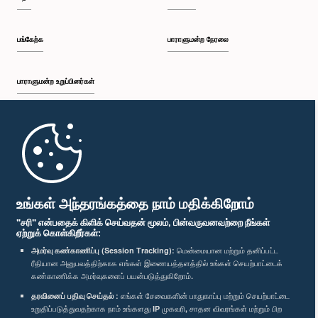
பங்கேற்க
பாராளுமன்ற நேரலை
பாராளுமன்ற உறுப்பினர்கள்
முதற்பக்கம்
பாராளுமன்ற கையடக்க செயலி
உங்கள் அந்தரங்கத்தை நாம் மதிக்கிறோம்
"சரி" என்பதைக் கிளிக் செய்வதன் மூலம், பின்வருவனவற்றை நீங்கள்
ஏற்றுக் கொள்கிறீர்கள்:
அமர்வு கண்காணிப்பு (Session Tracking):
மென்மையான மற்றும் தனிப்பட்ட
ரீதியான அனுபவத்திற்காக எங்கள் இணையத்தளத்தில் உங்கள் செயற்பாட்டைக்
எம்மை பின்தொடர்க :
கண்காணிக்க அமர்வுகளைப் பயன்படுத்துகிறோம்.
தரவினைப் பதிவு செய்தல் :
எங்கள் சேவைகளின் பாதுகாப்பு மற்றும் செயற்பாட்டை
விருதுகள்
உறுதிப்படுத்துவதற்காக நாம் உங்களது IP முகவரி, சாதன விவரங்கள் மற்றும் பிற