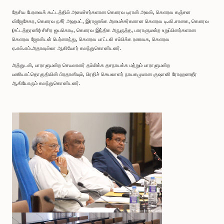
தேசிய பேரவைக் கூட்டத்தில் அமைச்சர்களான கௌரவ டிரான் அலஸ், கௌரவ கஞ்சன
விஜேசேகர, கௌரவ நசீர் அஹமட், இராஜாங்க அமைச்சர்களான கௌரவ டி.வி.சானக, கௌரவ
(சட்டத்தரணி) சிசிர ஜயகொடி, கௌரவ இந்திக அநுருத்த, பாராளுமன்ற உறுப்பினர்களான
கௌரவ ஜோன்டன் பெர்னாந்து, கௌரவ பாட்டலி சம்பிக்க ரணவக, கௌரவ
ஏ.எல்.எம்.அதாவுல்லா ஆகியோர் கலந்துகொண்டனர்.
அத்துடன், பாராளுமன்ற செயலாளர் தம்மிக்க தசநாயக்க மற்றும் பாராளுமன்ற
பணியாட்தொகுதியின் பிரதானியும், பிரதிச் செயலாளர் நாயகமுமான குஷானி ரோஹணதீர
ஆகியோரும் கலந்துகொண்டனர்.