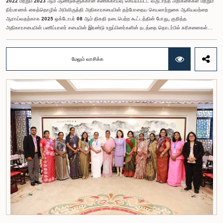
2022 மற்றும் 2023 ஆம் ஆண்டுகளுக்கான கணக்காய்வு செய்யப்பட்ட வருடாந்த அறிக்கைகள் மற்றும்
நிர்மாணக் கைத்தொழில் அபிவிருத்தி அதிகாரசபையின் தற்போதைய செயலாற்றுகை ஆகியவற்றை
ஆராய்வதற்காக 2025 ஒக்டோபர் 08 ஆம் திகதி நடைபெற்ற கூட்டத்தின் போது, குறித்த
அதிகாரசபையின் பணிப்பாளர் சபையின் இரண்டு உறுப்பினர்களின் நடத்தை தொடர்பில் கரிசனைகள்
எழுந்தன என்பதை அரசாங்க பொறுப்பு முயற்சிகள் பற்றிய குழு பொதுமக்களுக்கு
அறியத்தருகின்றது. பாராளுமன்றக் குழுக்களின் முன் சமூகமளிக்கும் போது பின்பற்ற வேண்டியதாக
நிர்ணயிக்கப்பட்ட ஆடை நடைமுறைக்கு இணங்காத வகையிலேயே அதிகாரிகளில் ஒருவர்
மேலும் வாசிக்க
இக்கூட்டத்தில் கலந்துகொண்டார் என்பதைக் குழு அவதானித்தது. மேலும், தாபிக்கப்பட்ட பாராளுமன்ற
நடைமுறை மற்றும் ஒழுங்குமுறைகளுக்கு முரணான வகையில், தவிசாளரின் முன் அனுமதியைப்
பெறாமலேயே இரு அதிகாரிகளும் குழுவின் நடவடிக்கைகளிலிருந்து வெளியேறினர். இச்சம்பவங்களைத்
தொடர்ந்து, அரசாங்க பொறுப்பு முயற்சிகள் பற்றிய குழுவின் கௌரவ தவிசாளரினால் எழுப்பப்பட்ட
சிறப்புரிமைப் பிரச்சினையினையடுத்து, பாராளுமன்றத்தை அவமதித்தமை தொடர்பான
குற்றச்சாட்டுகளின் பேரில் இரு அதிகாரிகளும் 2026 பெப்ரவரி 17 ஆம் திகதி ஒழுக்கநெறிகள் மற்றும்
சிறப்புரிமைகள் பற்றிய குழுவின் முன்னிலையில் ஆஜராகினர். இந்த நடவடிக்கைகளின் போது, அவர்கள்
தமது நடத்தைக்காக மனப்பூர்வமான மன்னிப்பைக் கோரினர். உரிய பரிசீலனையின் பின்னர்,
அதிகாரிகள் தமது செயல்களின் தீவிரத்தை ஏற்றுக்கொண்டுள்ளார்கள் என்பதையும், பாராளுமன்றக்
குழுக்களின் அதிகாரம், கௌரவம் மற்றும் தாபிக்கப்பட்ட நடைமுறைகளை மதிப்பதன்
முக்கியத்துவத்தைப் புரிந்துள்ளமையை வெளிப்படுத்தியுள்ளனர் என்பதையும் கவனத்திற்கொண்டு,
ஒழுக்கநெறிகள் மற்றும் சிறப்புரிமைகள் பற்றிய குழுவானது அரசாங்க பொறுப்பு முயற்சிகள் பற்றிய
குழுவின் தவிசாளருடன் இணைந்து அவர்களது மன்னிப்பை ஏற்றுக்கொண்டது.பாராளுமன்றக்
குழுக்களின் முன்னிலையில் ஆஜராகும் அனைத்து தனிநபர்களும் மிக உயர்ந்த நடத்தை தரநிலைகளைக்
கடைப்பிடிக்க வேண்டும், நாடாளுமன்ற நடைமுறைகளுக்கு இணங்க வேண்டும் மற்றும் எல்லா
நேரங்களிலும் நாடாளுமன்றத்தின் கண்ணியம் மற்றும் அதிகாரத்தை நிலைநிறுத்த வேண்டும் என்று
இந்தக் குழு வலியுறுத்த விரும்புகிறது.அரசாங்க பொறுப்பு முயற்சிகள் பற்றிய குழுஇலங்கை
பாராளுமன்றம்