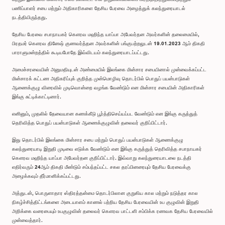
பணிப்பாளர் சபை மற்றும் அதிகாரிகளை தேசிய பேரவை அழைத்துக் கலந்துரையாடல்
நடத்தியிருந்தது.
தேசிய பேரவை சபாநாயகர் கௌரவ மஹிந்த யாப்பா அபேவர்தன அவர்களின் தலைமையில்,
பிரதமர் கௌரவ தினேஷ் குணவர்த்தன அவர்களின் பங்குபற்றலுடன் 19.01.2023 ஆம் திகதி
பாராளுமன்றத்தில் கூடியபோதே இவ்விடயம் கலந்துரையாடப்பட்டது.
அமைச்சரவையின் அனுமதியுடன் அண்மையில் இலங்கை மின்சார சபையினால் முன்வைக்கப்பட்ட
மின்சாரக் கட்டண அதிகரிப்புக் குறித்த முன்மொழிவு தொடர்பில் பொதுப் பயன்பாடுகள்
ஆணைக்குழு விரைவில் முடிவொன்றை வழங்க வேண்டும் என மின்சார சபையின் அதிகாரிகள்
இங்கு சுட்டிக்காட்டினார்.
எனினும், முதலில் தேவையான கணக்கீடு பூர்த்திசெய்யப்பட வேண்டும் என இங்கு கருத்துத்
தெரிவித்த பொதுப் பயன்பாடுகள் ஆணைக்குழுவின் தலைவர் குறிப்பிட்டார்.
இது தொடர்பில் இலங்கை மின்சார சபை மற்றும் பொதுப் பயன்பாடுகள் ஆணைக்குழு
கலந்துரையாடி இறுதி முடிவை எடுக்க வேண்டும் என இங்கு கருத்துத் தெரிவித்த சபாநாயகர்
கௌரவ மஹிந்த யாப்பா அபேவர்தன குறிப்பிட்டார். இவ்வாறு கலந்துரையாடலை நடத்தி
எதிர்வரும் 24ஆம் திகதி மீண்டும் சம்பந்தப்பட்ட சகல தரப்பினரையும் தேசிய பேரவைக்கு
அழைக்கவும் தீர்மானிக்கப்பட்டது.
அத்துடன், பொருளாதார ஸ்திரத்தன்மை தொடர்பிலான குறுகிய கால மற்றும் நடுத்தர கால
நிகழ்ச்சித்திட்டங்களை அடையாளம் காணல் பற்றிய தேசிய பேரவையின் உப குழுவின் இறுதி
அறிக்கை வரைபையும் உபகுழுவின் தலைவர் கௌரவ பாட்டளி சம்பிக்க ரணவக தேசிய பேரவையில்
முன்வைத்தார்.