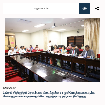
ஹெட்டிஆராச்சி ஆகியோரின் பங்கேற்புடன் அண்மையில் (ஆக. 04) பாராளுமன்றத்தில் கூடிய அரசாங்க
நிதி பற்றிய குழுக் கூட்டத்திலேயே இந்த அங்கீகாரம் வழங்கப்பட்டது.இலங்கை ஜனநாயக சோசலிசக்
மேலும் வாசிக்க
குடியரசின் அரசியலமைப்பின் 153(2) ஆம் உறுப்புரையின் பிரகாரம், கணக்காய்வாளர் நாயகத்தின்
சம்பளம் தொடர்பான பிரேரணை குழுவின் கவனத்திற்கு கொண்டு வரப்பட்டது.இதன்போது,
கணக்காய்வாளர் நாயகத்தின் பொறுப்புகள், அரச நிதி மேற்பார்வை மற்றும் கணக்காய்வுத் துறையின்
சுயாதீனத் தன்மை உள்ளிட்ட விடயங்களை கருத்தில் கொண்டு, சம்பள மட்டம் தொடர்பாக குழுத்
தலைவர் உள்ளிட்ட உறுப்பினர்கள் தமது கருத்துகளையும் பரிந்துரைகளையும் முன்வைத்தனர்.மேலும்,
அரசியலமைப்பின் 170 ஆம் உறுப்புரையின் பிரகாரம், கணக்காய்வாளர் நாயகம் ஒரு அரசாங்க ஊழியர்
அல்ல என்பதையும், நடைமுறையில் உள்ள அரசாங்க சம்பள அளவுகோலுக்கு வெளியே இப்பதவிக்கான
சம்பளத்தை விசேடமாக பரிசீலிக்க முடியும் என்பதையும் குழு சுட்டிக்காட்டியது.முன்மொழியப்பட்ட சம்பளத்
தொகை, முன்னர் பதவி வகித்த கணக்காய்வாளர் நாயகங்களின் சம்பளங்களையும் கருத்தில் கொண்டு
நிர்ணயிக்கப்பட்டதாக அதிகாரிகள் தெரிவித்தனர். இதற்கு முன்னர், சம்பளங்கள் மற்றும் பணியாளர்
ஆணைக்குழுவே இத்தகைய சம்பளங்களை நிர்ணயித்து வந்த போதிலும், தற்போது அத்தகைய
ஆணைக்குழு இல்லையெனவும் அதிகாரிகள் குறிப்பிட்டனர்.கணக்காய்வாளர் நாயகத்திற்கான
முன்மொழியப்பட்ட சம்பள மட்டத்தை குழு அங்கீகரித்திருந்தாலும், அப்பதவிக்கு வழங்கப்பட்டுள்ள
பொறுப்புகள் மற்றும் கடமைகளின் முக்கியத்துவத்தை கருத்தில் கொண்டு, அந்தச் சம்பளம் மேலும்
உயர்ந்த மட்டத்தில் இருக்க வேண்டும் என்ற கருத்தை குழுத் தலைவர் உள்ளிட்ட உறுப்பினர்கள்
முன்வைத்தனர்.அதன்படி, எதிர்காலத்தில் இச்சம்பள மட்டம் தொடர்பாக மேலும் கவனம் செலுத்தி
தேவையான தீர்மானங்கள் எடுக்கப்பட வேண்டியதன் அவசியம் குழுவில் வலியுறுத்தப்பட்டது. மேலும்,
நிரந்தரமானதும் சுயாதீனமானதுமான சம்பள மற்றும் பணியாளர் ஆணைக்குழுவை நிறுவுவதற்கான
யோசனையையும் குழுத் தலைவர் முன்வைத்தார்.
2026-08-07
தேர்தல் சீர்திருத்தம் தொடர்பாக கிடைத்துள்ள 31 முன்மொழிவுகளை ஆய்வு
செய்வதற்காக பாராளுமன்ற விசேட குழு நிபுணர் குழுவை நியமித்தது