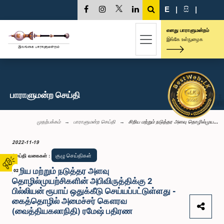
E
|
සි
|
எனது பாராளுமன்றம்
இங்கே உள்நுழைக
பாராளுமன்ற செய்தி
முதற்பக்கம்
பாராளுமன்ற செய்தி
சிறிய மற்றும் நடுத்தர அளவு தொழில்முய...
2022-11-19
குழு செய்திகள்
செய்தி வகைகள்
:
சிறிய மற்றும் நடுத்தர அளவு
02
தொழில்முயற்சிகளின் அபிவிருத்திக்கு 2
பில்லியன் ரூபாய் ஒதுக்கீடு செய்யப்பட்டுள்ளது -
கைத்தொழில் அமைச்சர் கௌரவ
(வைத்தியகலாநிதி) ரமேஷ் பதிரண