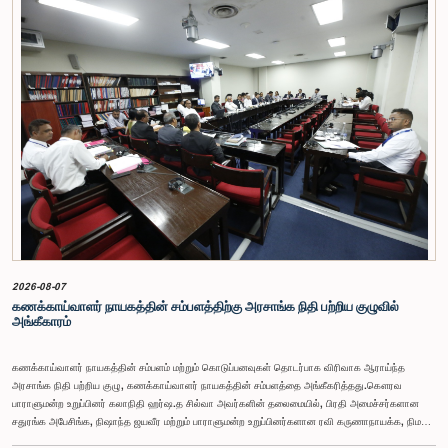
2026-08-07
கணக்காய்வாளர் நாயகத்தின் சம்பளத்திற்கு அரசாங்க நிதி பற்றிய குழுவில்
அங்கீகாரம்
கணக்காய்வாளர் நாயகத்தின் சம்பளம் மற்றும் கொடுப்பனவுகள் தொடர்பாக விரிவாக ஆராய்ந்த
அரசாங்க நிதி பற்றிய குழு, கணக்காய்வாளர் நாயகத்தின் சம்பளத்தை அங்கீகரித்தது.கௌரவ
பாராளுமன்ற உறுப்பினர் கலாநிதி ஹர்ஷ.த சில்வா அவர்களின் தலைமையில், பிரதி அமைச்சர்களான
சதுரங்க அபேசிங்க, நிஷாந்த ஜயவீர மற்றும் பாராளுமன்ற உறுப்பினர்களான ரவி கருணாநாயக்க, நிமல்
பலிஹேன, விஜேசிறி பஸ்நாயக்க, எம்.கே.எம். அஸ்லம், திலின சமரகோன் மற்றும் சம்பிக்க