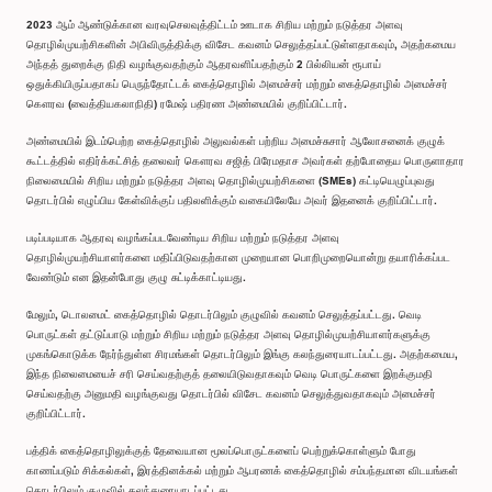
2023 ஆம் ஆண்டுக்கான வரவுசெலவுத்திட்டம் ஊடாக சிறிய மற்றும் நடுத்தர அளவு
தொழில்முயற்சிகளின் அபிவிருத்திக்கு விசேட கவனம் செலுத்தப்பட்டுள்ளதாகவும், அதற்கமைய
அந்தத் துறைக்கு நிதி வழங்குவதற்கும் ஆதரவளிப்பதற்கும் 2 பில்லியன் ரூபாய்
ஒதுக்கியிருப்பதாகப் பெருந்தோட்டக் கைத்தொழில் அமைச்சர் மற்றும் கைத்தொழில் அமைச்சர்
கௌரவ (வைத்தியகலாநிதி) ரமேஷ் பதிரண அண்மையில் குறிப்பிட்டார்.
அண்மையில் இடம்பெற்ற கைத்தொழில் அலுவல்கள் பற்றிய அமைச்சுசார் ஆலோசனைக் குழுக்
கூட்டத்தில் எதிர்க்கட்சித் தலைவர் கௌரவ சஜித் பிரேமதாச அவர்கள் தற்போதைய பொருளாதார
நிலைமையில் சிறிய மற்றும் நடுத்தர அளவு தொழில்முயற்சிகளை (SMEs) கட்டியெழுப்புவது
தொடர்பில் எழுப்பிய கேள்விக்குப் பதிலளிக்கும் வகையிலேயே அவர் இதனைக் குறிப்பிட்டார்.
படிப்படியாக ஆதரவு வழங்கப்படவேண்டிய சிறிய மற்றும் நடுத்தர அளவு
தொழில்முயற்சியாளர்களை மதிப்பிடுவதற்கான முறையான பொறிமுறையொன்று தயாரிக்கப்பட
வேண்டும் என இதன்போது குழு சுட்டிக்காட்டியது.
மேலும், டொலமைட் கைத்தொழில் தொடர்பிலும் குழுவில் கவனம் செலுத்தப்பட்டது. வெடி
பொருட்கள் தட்டுப்பாடு மற்றும் சிறிய மற்றும் நடுத்தர அளவு தொழில்முயற்சியாளர்களுக்கு
முகங்கொடுக்க நேர்ந்துள்ள சிரமங்கள் தொடர்பிலும் இங்கு கலந்துரையாடப்பட்டது. அதற்கமைய,
இந்த நிலைமையைச் சரி செய்வதற்குத் தலையிடுவதாகவும் வெடி பொருட்களை இறக்குமதி
செய்வதற்கு அனுமதி வழங்குவது தொடர்பில் விசேட கவனம் செலுத்துவதாகவும் அமைச்சர்
குறிப்பிட்டார்.
பத்திக் கைத்தொழிலுக்குத் தேவையான மூலப்பொருட்களைப் பெற்றுக்கொள்ளும் போது
காணப்படும் சிக்கல்கள், இரத்தினக்கல் மற்றும் ஆபரணக் கைத்தொழில் சம்பந்தமான விடயங்கள்
தொடர்பிலும் குழுவில் கலந்துரையாடப்பட்டது.