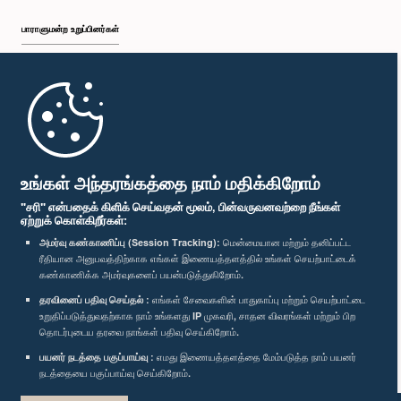
பாராளுமன்ற உறுப்பினர்கள்
முதற்பக்கம்
பாராளுமன்ற கையடக்க செயலி
உங்கள் அந்தரங்கத்தை நாம் மதிக்கிறோம்
"சரி" என்பதைக் கிளிக் செய்வதன் மூலம், பின்வருவனவற்றை நீங்கள்
ஏற்றுக் கொள்கிறீர்கள்:
அமர்வு கண்காணிப்பு (Session Tracking):
மென்மையான மற்றும் தனிப்பட்ட
ரீதியான அனுபவத்திற்காக எங்கள் இணையத்தளத்தில் உங்கள் செயற்பாட்டைக்
எம்மை பின்தொடர்க :
கண்காணிக்க அமர்வுகளைப் பயன்படுத்துகிறோம்.
தரவினைப் பதிவு செய்தல் :
எங்கள் சேவைகளின் பாதுகாப்பு மற்றும் செயற்பாட்டை
விருதுகள்
உறுதிப்படுத்துவதற்காக நாம் உங்களது IP முகவரி, சாதன விவரங்கள் மற்றும் பிற
தொடர்புடைய தரவை நாங்கள் பதிவு செய்கிறோம்.
பயனர் நடத்தை பகுப்பாய்வு :
எமது இணையத்தளத்தை மேம்படுத்த நாம் பயனர்
தனியுரிமைக் கொள்கை
நடத்தையை பகுப்பாய்வு செய்கிறோம்.