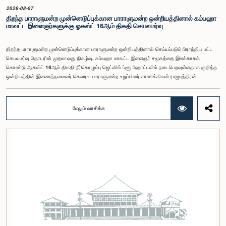
சண்முகம் குகதாசன் ஆகியோர் கலந்துகொண்டனர்.
2026-08-07
திறந்த பாராளுமன்ற முன்னெடுப்புக்கான பாராளுமன்ற ஒன்றியத்தினால் கம்பஹா
மாவட்ட இளைஞர்களுக்கு ஓகஸ்ட் 16ஆம் திகதி செயலமர்வு
திறந்த பாராளுமன்ற முன்னெடுப்புக்கான பாராளுமன்ற ஒன்றியத்தினால் செய்யப்படும் பிராந்திய மட்ட
செயலமர்வு தொடரின் முதலாவது நிகழ்வு, கம்பஹா மாவட்ட இளைஞர் சமூகத்தை இலக்காகக்
கொண்டு ஆகஸ்ட் 16ஆம் திகதி நீர்கொழும்பு ஜெட்விங் ப்ளூ ஹோட்டலில் நடைபெறவுள்ளதாக குறித்த
ஒன்றியத்தின் இணைத்தலைவர் கௌரவ பாராளுமன்ற உறுப்பினர் சாணக்கியன் ராஜபுத்திரன்
இராசமாணிக்கம் அவர்கள் தெரிவித்தார். திறந்த பாராளுமன்ற முன்னெடுப்புக்கான பாராளுமன்ற
ஒன்றியத்தின் கூட்டம் கௌரவ உறுப்பினரின் தலைமையில் அண்மையில் (5) நடைபெற்றபோது,
இச்செயலமர்வுக்கான ஏற்பாடுகள் குறித்துக் கலந்துரையாடப்பட்டது.இளைஞர் பிரதிநிதிகளின்
மேலும் வாசிக்க
பங்கேற்புடன் திறந்த பாராளுமன்றக் கருத்திட்டத்தை மேலும் முன்னெடுத்துச் செல்லும் நோக்கில் இந்த
செயலமர்வு தொடர் ஏற்பாடு செய்யப்படுகின்றது. இதில் ஒன்றியத்தின் உறுப்பினர்கள் மற்றும் கம்பஹா
மாவட்டத்தை பிரதிநிதித்துவப்படுத்தும் பாராளுமன்ற உறுப்பினர்களும் பங்கேற்கவிருக்கின்றனர்.இந்த
செயலமர்வுகளின் ஊடாக, இளைஞர் சமூகத்திற்கு பாராளுமன்ற நடவடிக்கைகள், சட்டவாக்க
செயன்முறை மற்றும் திறந்த பாராளுமன்றத்தின் எண்ணக்கரு தொடர்பில் விழிப்புணர்வூட்டவும்,
பாராளுமன்றத்திற்கும் பொதுமக்களுக்கும் இடையிலான தொடர்பை மேலும் வலுப்படுத்துவதும்
எதிர்பார்க்கப்படுகின்றது.இந்தக் கூட்டத்தில் ஒன்றியத்தின் கௌரவ உறுப்பினர்கள் மற்றும்
இச்செயலமர்வு தொடருக்கான அபிவிருத்தி பங்காளராக அனுசரணை வழங்கும் CII (Coalition for
Inclusive Impact) நிறுவனத்தின் பிரதிநிதிகளும் கலந்துகொண்டனர்.இந்த செயலமர்வில் பங்கேற்க
விரும்பும் கம்பஹா மாவட்டத்தைச் சேர்ந்த 18 – 35 வயதுக்குட்பட்ட இளைஞர், யுவதிகள் இங்கே
தரப்பட்டுள்ள https://forms.gle/aVp5UzhLbtPSmVap8 இணைப்பின் ஊடாக உரிய விண்ணப்பப்
படிவத்தை பூர்த்தி செய்து பதிவு செய்யுமாறு கேட்டுக்கொள்ளப்படுகின்றனர்.