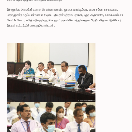
இராஜாங்க அமைச்சர்களான பிரசன்ன ரணவீர, ஜானக வாக்கும்புற, சாமர சம்பத் தசநாயக்க,
பாராளுமன்ற உறுப்பினர்களான ரிஷாட் பதியுதீன் புத்திக பதிரன, மதுர விதானகே, நாளக பண்டார
கோட்டேகொட, சுமித் உடுக்கும்புற, மொஹமட் முஸம்மில் மற்றும் சஹன் பிரதீப் விதான ஆகியோர்
இந்தக் கூட்டத்தில் கலந்துகொண்டனர்.