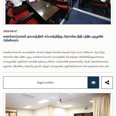
2026-08-07
கணக்காய்வாளர் நாயகத்தின் சம்பளத்திற்கு அரசாங்க நிதி பற்றிய குழுவில்
அங்கீகாரம்
கணக்காய்வாளர் நாயகத்தின் சம்பளம் மற்றும் கொடுப்பனவுகள் தொடர்பாக விரிவாக ஆராய்ந்த
அரசாங்க நிதி பற்றிய குழு, கணக்காய்வாளர் நாயகத்தின் சம்பளத்தை அங்கீகரித்தது.கௌரவ
பாராளுமன்ற உறுப்பினர் கலாநிதி ஹர்ஷ.த சில்வா அவர்களின் தலைமையில், பிரதி அமைச்சர்களான
சதுரங்க அபேசிங்க, நிஷாந்த ஜயவீர மற்றும் பாராளுமன்ற உறுப்பினர்களான ரவி கருணாநாயக்க, நிமல்
பலிஹேன, விஜேசிறி பஸ்நாயக்க, எம்.கே.எம். அஸ்லம், திலின சமரகோன் மற்றும் சம்பிக்க
ஹெட்டிஆராச்சி ஆகியோரின் பங்கேற்புடன் அண்மையில் (ஆக. 04) பாராளுமன்றத்தில் கூடிய அரசாங்க
நிதி பற்றிய குழுக் கூட்டத்திலேயே இந்த அங்கீகாரம் வழங்கப்பட்டது.இலங்கை ஜனநாயக சோசலிசக்
மேலும் வாசிக்க
குடியரசின் அரசியலமைப்பின் 153(2) ஆம் உறுப்புரையின் பிரகாரம், கணக்காய்வாளர் நாயகத்தின்
சம்பளம் தொடர்பான பிரேரணை குழுவின் கவனத்திற்கு கொண்டு வரப்பட்டது.இதன்போது,
கணக்காய்வாளர் நாயகத்தின் பொறுப்புகள், அரச நிதி மேற்பார்வை மற்றும் கணக்காய்வுத் துறையின்
சுயாதீனத் தன்மை உள்ளிட்ட விடயங்களை கருத்தில் கொண்டு, சம்பள மட்டம் தொடர்பாக குழுத்
தலைவர் உள்ளிட்ட உறுப்பினர்கள் தமது கருத்துகளையும் பரிந்துரைகளையும் முன்வைத்தனர்.மேலும்,
அரசியலமைப்பின் 170 ஆம் உறுப்புரையின் பிரகாரம், கணக்காய்வாளர் நாயகம் ஒரு அரசாங்க ஊழியர்
அல்ல என்பதையும், நடைமுறையில் உள்ள அரசாங்க சம்பள அளவுகோலுக்கு வெளியே இப்பதவிக்கான