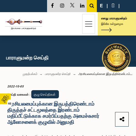
E
|
සි
|
எனது பாராளுமன்றம்
இங்கே உள்நுழைக
பாராளுமன்ற செய்தி
முதற்பக்கம்
பாராளுமன்ற செய்தி
அரசியலமைப்புக்கான இருபத்திரெண்டாம்...
2022-10-05
குழு செய்திகள்
செய்தி வகைகள்
:
அரசியலமைப்புக்கான இருபத்திரெண்டாம்
02
திருத்தச் சட்டமூலத்தை இரண்டாம்
மதிப்பீட்டுக்காக சமர்பிப்பதற்கு அமைச்சுசார்
ஆலோசனைக் குழுவில் அனுமதி