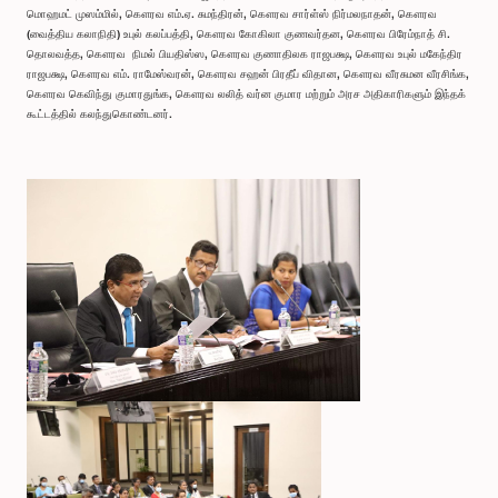
மொஹமட் முஸம்மில், கௌரவ எம்.ஏ. சுமந்திரன், கௌரவ சார்ள்ஸ் நிர்மலநாதன், கௌரவ
(வைத்திய கலாநிதி) உபுல் கலப்பத்தி, கௌரவ கோகிலா குணவர்தன, கௌரவ பிரேம்நாத் சி.
தொலவத்த, கௌரவ நிமல் பியதிஸ்ஸ, கௌரவ குணாதிலக ராஜபக்ஷ, கௌரவ உபுல் மகேந்திர
ராஜபக்ஷ, கௌரவ எம். ராமேஸ்வரன், கௌரவ சஹன் பிரதீப் விதான, கௌரவ வீரசுமன வீரசிங்க,
கௌரவ கெவிந்து குமாரதுங்க, கௌரவ லலித் வர்ன குமார மற்றும் அரச அதிகாரிகளும் இந்தக்
கூட்டத்தில் கலந்துகொண்டனர்.