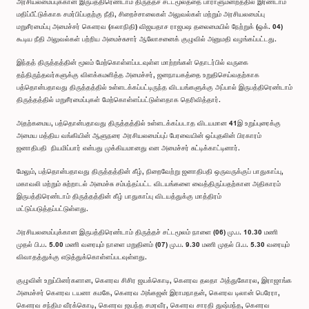
அரசியலமைப்புக்கான இருபத்திரெண்டாம் திருத்தச் சட்டமூலத்தை பாராளுமன்றத்தில் இரண்டாம்
மதிப்பீட்டுக்காக சமர்பிப்பதற்கு நீதி, சிறைச்சாலைகள் அலுவல்கள் மற்றும் அரசியலமைப்பு
மறுசீரமைப்பு அமைச்சர் கௌரவ (கலாநிதி) விஜயதாச ராஜபஷ தலைமையில் நேற்றுக் (ஒக். 04)
கூடிய நீதி அலுவல்கள் பற்றிய அமைச்சுசார் ஆலோசனைக் குழுவில் அனுமதி வழங்கப்பட்டது.
இந்தத் திருத்தத்தின் மூலம் மேற்கொள்ளப்படவுள்ள மாற்றங்கள் தொடர்பில் வருகை
தந்திருந்தவர்களுக்கு விளக்கமளித்த அமைச்சர், ஜனநாயகத்தை உறுதிசெய்வதற்காக
பத்தொன்பதாவது திருத்தத்தில் உள்ளடக்கப்பட்டிருந்த விடயங்களுக்கு அப்பால் இருபத்திரெண்டாம்
திருத்தத்தில் மறுசீரமைப்புகள் மேற்கொள்ளப்பட்டுள்ளதாக தெரிவித்தார்.
அதற்கமைய, பத்தொன்பதாவது திருத்தத்தில் உள்ளடக்கப்படாத விடயமான 41இ உறுப்புரைக்கு
அமைய மத்திய வங்கியின் ஆளுநரை அரசியலமைப்புப் பேரவையின் ஒப்புதலின் பிரகாரம்
ஜனாதிபதி நியமிப்பார் என்பது முக்கியமானது என அமைச்சர் சுட்டிக்காட்டினார்.
மேலும், பத்தொன்பதாவது திருத்தத்தின் கீழ், நிறைவேற்று ஜனாதிபதி ஒருவருக்குப் பாதுகாப்பு,
மகாவலி மற்றும் சுற்றாடல் அமைச்சு சம்பந்தப்பட்ட விடயங்களை வைத்திருப்பதற்கான அதிகாரம்
இருபத்திரெண்டாம் திருத்தத்தின் கீழ் பாதுகாப்பு விடயத்துக்கு மாத்திரம்
மட்டுப்படுத்தப்பட்டுள்ளது.
அரசியலமைப்புக்கான இருபத்திரெண்டாம் திருத்தச் சட்டமூலம் நாளை (06) மு.ப. 10.30 மணி
முதல் பி.ப. 5.00 மணி வரையும் நாளை மறுதினம் (07) மு.ப. 9.30 மணி முதல் பி.ப. 5.30 வரையும்
விவாதத்துக்கு எடுத்துக்கொள்ளப்படவுள்ளது.
குழுவின் உறுப்பினர்களான, கௌரவ சிசிர ஜயக்கொடி, கௌரவ தலதா அத்துகோரல, இராஜாங்க
அமைச்சர் கௌரவ டயனா கமகே, கௌரவ அங்கஜன் இராமநாதன், கௌரவ டிலான் பெரேரா,
கௌரவ சந்திம வீரக்கொடி, கௌரவ ஜயந்த சமரவீர, கௌரவ சாரதி துஷ்மந்த, கௌரவ