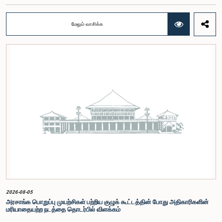
இராசமாணிக்கம் அவர்கள் தெரிவித்தார். திறந்த பாராளுமன்ற முன்னெடுப்புக்கான பாராளுமன்ற
ஒன்றியத்தின் கூட்டம் கௌரவ உறுப்பினரின் தலைமையில் அண்மையில் (5) நடைபெற்றபோது,
இச்செயலமர்வுக்கான ஏற்பாடுகள் குறித்துக் கலந்துரையாடப்பட்டது.இளைஞர் பிரதிநிதிகளின்
மேலும் வாசிக்க
பங்கேற்புடன் திறந்த பாராளுமன்றக் கருத்திட்டத்தை மேலும் முன்னெடுத்துச் செல்லும் நோக்கில் இந்த
செயலமர்வு தொடர் ஏற்பாடு செய்யப்படுகின்றது. இதில் ஒன்றியத்தின் உறுப்பினர்கள் மற்றும் கம்பஹா
மாவட்டத்தை பிரதிநிதித்துவப்படுத்தும் பாராளுமன்ற உறுப்பினர்களும் பங்கேற்கவிருக்கின்றனர்.இந்த
செயலமர்வுகளின் ஊடாக, இளைஞர் சமூகத்திற்கு பாராளுமன்ற நடவடிக்கைகள், சட்டவாக்க
செயன்முறை மற்றும் திறந்த பாராளுமன்றத்தின் எண்ணக்கரு தொடர்பில் விழிப்புணர்வூட்டவும்,
பாராளுமன்றத்திற்கும் பொதுமக்களுக்கும் இடையிலான தொடர்பை மேலும் வலுப்படுத்துவதும்
எதிர்பார்க்கப்படுகின்றது.இந்தக் கூட்டத்தில் ஒன்றியத்தின் கௌரவ உறுப்பினர்கள் மற்றும்
இச்செயலமர்வு தொடருக்கான அபிவிருத்தி பங்காளராக அனுசரணை வழங்கும் CII (Coalition for
Inclusive Impact) நிறுவனத்தின் பிரதிநிதிகளும் கலந்துகொண்டனர்.இந்த செயலமர்வில் பங்கேற்க
விரும்பும் கம்பஹா மாவட்டத்தைச் சேர்ந்த 18 – 35 வயதுக்குட்பட்ட இளைஞர், யுவதிகள் இங்கே
தரப்பட்டுள்ள https://forms.gle/aVp5UzhLbtPSmVap8 இணைப்பின் ஊடாக உரிய விண்ணப்பப்
படிவத்தை பூர்த்தி செய்து பதிவு செய்யுமாறு கேட்டுக்கொள்ளப்படுகின்றனர்.
2026-08-05
அரசாங்க பொறுப்பு முயற்சிகள் பற்றிய குழுக் கூட்டத்தின் போது அதிகாரிகளின்
மரியாதையற்ற நடத்தை தொடர்பில் விளக்கம்