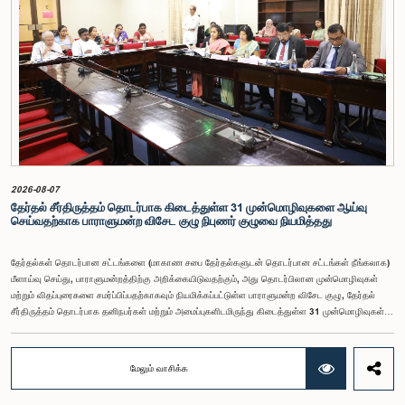
சம்பளத்தை விசேடமாக பரிசீலிக்க முடியும் என்பதையும் குழு சுட்டிக்காட்டியது.முன்மொழியப்பட்ட சம்பளத்
தொகை, முன்னர் பதவி வகித்த கணக்காய்வாளர் நாயகங்களின் சம்பளங்களையும் கருத்தில் கொண்டு
நிர்ணயிக்கப்பட்டதாக அதிகாரிகள் தெரிவித்தனர். இதற்கு முன்னர், சம்பளங்கள் மற்றும் பணியாளர்
ஆணைக்குழுவே இத்தகைய சம்பளங்களை நிர்ணயித்து வந்த போதிலும், தற்போது அத்தகைய
ஆணைக்குழு இல்லையெனவும் அதிகாரிகள் குறிப்பிட்டனர்.கணக்காய்வாளர் நாயகத்திற்கான
முன்மொழியப்பட்ட சம்பள மட்டத்தை குழு அங்கீகரித்திருந்தாலும், அப்பதவிக்கு வழங்கப்பட்டுள்ள
பொறுப்புகள் மற்றும் கடமைகளின் முக்கியத்துவத்தை கருத்தில் கொண்டு, அந்தச் சம்பளம் மேலும்
உயர்ந்த மட்டத்தில் இருக்க வேண்டும் என்ற கருத்தை குழுத் தலைவர் உள்ளிட்ட உறுப்பினர்கள்
முன்வைத்தனர்.அதன்படி, எதிர்காலத்தில் இச்சம்பள மட்டம் தொடர்பாக மேலும் கவனம் செலுத்தி
தேவையான தீர்மானங்கள் எடுக்கப்பட வேண்டியதன் அவசியம் குழுவில் வலியுறுத்தப்பட்டது. மேலும்,
நிரந்தரமானதும் சுயாதீனமானதுமான சம்பள மற்றும் பணியாளர் ஆணைக்குழுவை நிறுவுவதற்கான
யோசனையையும் குழுத் தலைவர் முன்வைத்தார்.
2026-08-07
தேர்தல் சீர்திருத்தம் தொடர்பாக கிடைத்துள்ள 31 முன்மொழிவுகளை ஆய்வு
செய்வதற்காக பாராளுமன்ற விசேட குழு நிபுணர் குழுவை நியமித்தது
தேர்தல்கள் தொடர்பான சட்டங்களை (மாகாண சபை தேர்தல்களுடன் தொடர்பான சட்டங்கள் நீங்கலாக)
மீளாய்வு செய்து, பாராளுமன்றத்திற்கு அறிக்கையிடுவதற்கும், அது தொடர்பிலான முன்மொழிவுகள்
மற்றும் விதப்புரைகளை சமர்ப்பிப்பதற்காகவும் நியமிக்கப்பட்டுள்ள பாராளுமன்ற விசேட குழு, தேர்தல்
சீர்திருத்தம் தொடர்பாக தனிநபர்கள் மற்றும் அமைப்புகளிடமிருந்து கிடைத்துள்ள 31 முன்மொழிவுகள்
மற்றும் இதற்கு முன்னர் தேர்தல் சீர்திருத்தங்கள் தொடர்பில் சமர்ப்பிக்கப்பட்ட விசேட பாராளுமன்ற
குழுக்களின் அறிக்கைகளையும் ஆராய்ந்து அறிக்கையிடுவதற்காக நிபுணர் குழுவொன்றை
நியமித்துள்ளது.கௌரவ பொது நிர்வாக, மாகாண சபைகள் மற்றும் உள்ளூராட்சி அமைச்சர் பேராசிரியர்
மேலும் வாசிக்க
ஏ.எச்.எம்.எச்.அபயரத்ன அவர்கள் தலைமையில் அண்மையில் பாராளுமன்றத்தில் நடைபெற்ற குறித்த
விசேட குழுக் கூட்டத்தின் போதே இத்தீர்மானம் எடுக்கப்பட்டது.2004, 2007 மற்றும் 2022 ஆம்