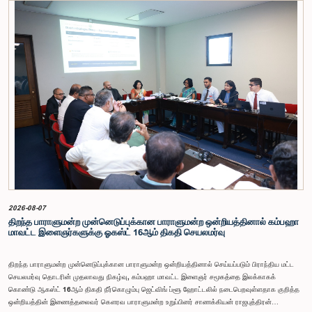
ஆண்டுகளில் வெளியிடப்பட்ட பாராளுமன்ற விசேட குழுக்களின் அறிக்கைகள் மற்றும் தனிநபர்கள்,
அமைப்புகள் ஆகியவற்றினால் சமர்ப்பிக்கப்பட்டுள்ள 31 முன்மொழிவுகளை அடிப்படையாகக் கொண்டு
தேர்தல் சீர்திருத்தங்கள் தொடர்பாக விரிவான கலந்துரையாடல் இங்கு இடம்பெற்றது.உள்ளூராட்சி
மன்றத் தேர்தல் முறைக்காக கலப்பு தேர்தல் முறையை அறிமுகப்படுத்துதல், சிறு கட்சிகள் மற்றும்
சிறுபான்மை குழுக்களின் பிரதிநிதித்துவத்தை உறுதிப்படுத்துதல், பெண்களின் பிரதிநிதித்துவத்தை
மேம்படுத்துதல், மின்னணு வாக்களிப்பு முறையை அறிமுகப்படுத்துதல், முன்கூட்டியே வாக்களிக்கும்
வசதியை ஏற்படுத்துதல் உள்ளிட்ட பல்வேறு முன்மொழிவுகள் தொடர்பில் இக்கூட்டத்தில் விசேட கவனம்
செலுத்தப்பட்டது.மேலும், வெளிநாடுகளில் வாழும் இலங்கையர்களுக்கு வாக்களிக்கும் உரிமையை
வழங்குவது தொடர்பான முன்மொழிவுகளும் பரிசீலிக்கப்பட்டதுடன், அதற்குத் தேவையான சட்ட மற்றும்
நிர்வாக ஏற்பாடுகள் குறித்து மேலும் விரிவான ஆய்வு மேற்கொள்ள வேண்டியதன் அவசியமும்
வலியுறுத்தப்பட்டது.விசேட குழுவினால் நியமிக்கப்பட்டுள்ள நிபுணர் குழு, கிடைத்துள்ள 31
முன்மொழிவுகளையும் முந்தைய பாராளுமன்ற விசேட குழுக்களின் அறிக்கைகளையும் பகுப்பாய்வு
செய்து, நடைமுறைக்கு ஏற்ற பரிந்துரைகளைக் கொண்ட அறிக்கையொன்றைத் தயாரிக்கவுள்ளது.
அதனைத் தொடர்ந்து, அந்தப் பரிந்துரைகளை ஆராய்ந்து அடுத்தகட்ட நடவடிக்கைகளை முன்னெடுக்க
குழு தீர்மானித்தது.இக்கூட்டத்தில், குழு உறுப்பினரான அமைச்சர் கலாநிதி உபாலி பன்னிலகே மற்றும்
பாராளுமன்ற உறுப்பினர்களான ரவி கருணாநாயக்க, ருவந்திலக ஜயக்கொடி மற்றும் கதிரவேலு
சண்முகம் குகதாசன் ஆகியோர் கலந்துகொண்டனர்.
2026-08-07
திறந்த பாராளுமன்ற முன்னெடுப்புக்கான பாராளுமன்ற ஒன்றியத்தினால் கம்பஹா
மாவட்ட இளைஞர்களுக்கு ஓகஸ்ட் 16ஆம் திகதி செயலமர்வு
திறந்த பாராளுமன்ற முன்னெடுப்புக்கான பாராளுமன்ற ஒன்றியத்தினால் செய்யப்படும் பிராந்திய மட்ட
செயலமர்வு தொடரின் முதலாவது நிகழ்வு, கம்பஹா மாவட்ட இளைஞர் சமூகத்தை இலக்காகக்
கொண்டு ஆகஸ்ட் 16ஆம் திகதி நீர்கொழும்பு ஜெட்விங் ப்ளூ ஹோட்டலில் நடைபெறவுள்ளதாக குறித்த
ஒன்றியத்தின் இணைத்தலைவர் கௌரவ பாராளுமன்ற உறுப்பினர் சாணக்கியன் ராஜபுத்திரன்