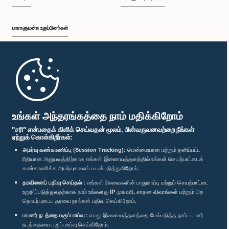
பாராளுமன்ற உறுப்பினர்கள்
முதற்பக்கம்
பாராளுமன்ற கையடக்க செயலி
உங்கள் அந்தரங்கத்தை நாம் மதிக்கிறோம்
"சரி" என்பதைக் கிளிக் செய்வதன் மூலம், பின்வருவனவற்றை நீங்கள்
ஏற்றுக் கொள்கிறீர்கள்:
அமர்வு கண்காணிப்பு (Session Tracking):
மென்மையான மற்றும் தனிப்பட்ட
ரீதியான அனுபவத்திற்காக எங்கள் இணையத்தளத்தில் உங்கள் செயற்பாட்டைக்
எம்மை பின்தொடர்க :
கண்காணிக்க அமர்வுகளைப் பயன்படுத்துகிறோம்.
தரவினைப் பதிவு செய்தல் :
எங்கள் சேவைகளின் பாதுகாப்பு மற்றும் செயற்பாட்டை
விருதுகள்
உறுதிப்படுத்துவதற்காக நாம் உங்களது IP முகவரி, சாதன விவரங்கள் மற்றும் பிற
தொடர்புடைய தரவை நாங்கள் பதிவு செய்கிறோம்.
பயனர் நடத்தை பகுப்பாய்வு :
எமது இணையத்தளத்தை மேம்படுத்த நாம் பயனர்
தனியுரிமைக் கொள்கை
நடத்தையை பகுப்பாய்வு செய்கிறோம்.