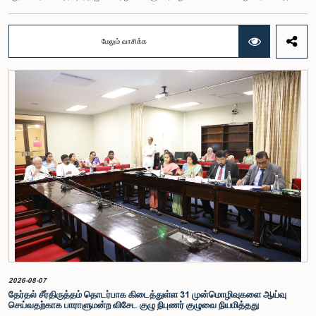
பலிஹேன, விஜேசிறி பஸ்நாயக்க, எம்.கே.எம். அஸ்லம், திலின சமரகோன் மற்றும் சம்பிக்க
ஹெட்டிஆராச்சி ஆகியோரின் பங்கேற்புடன் அண்மையில் (ஆக. 04) பாராளுமன்றத்தில் கூடிய அரசாங்க
நிதி பற்றிய குழுக் கூட்டத்திலேயே இந்த அங்கீகாரம் வழங்கப்பட்டது.இலங்கை ஜனநாயக சோசலிசக்
மேலும் வாசிக்க
குடியரசின் அரசியலமைப்பின் 153(2) ஆம் உறுப்புரையின் பிரகாரம், கணக்காய்வாளர் நாயகத்தின்
சம்பளம் தொடர்பான பிரேரணை குழுவின் கவனத்திற்கு கொண்டு வரப்பட்டது.இதன்போது,
கணக்காய்வாளர் நாயகத்தின் பொறுப்புகள், அரச நிதி மேற்பார்வை மற்றும் கணக்காய்வுத் துறையின்
சுயாதீனத் தன்மை உள்ளிட்ட விடயங்களை கருத்தில் கொண்டு, சம்பள மட்டம் தொடர்பாக குழுத்
தலைவர் உள்ளிட்ட உறுப்பினர்கள் தமது கருத்துகளையும் பரிந்துரைகளையும் முன்வைத்தனர்.மேலும்,
அரசியலமைப்பின் 170 ஆம் உறுப்புரையின் பிரகாரம், கணக்காய்வாளர் நாயகம் ஒரு அரசாங்க ஊழியர்
அல்ல என்பதையும், நடைமுறையில் உள்ள அரசாங்க சம்பள அளவுகோலுக்கு வெளியே இப்பதவிக்கான
சம்பளத்தை விசேடமாக பரிசீலிக்க முடியும் என்பதையும் குழு சுட்டிக்காட்டியது.முன்மொழியப்பட்ட சம்பளத்
தொகை, முன்னர் பதவி வகித்த கணக்காய்வாளர் நாயகங்களின் சம்பளங்களையும் கருத்தில் கொண்டு
நிர்ணயிக்கப்பட்டதாக அதிகாரிகள் தெரிவித்தனர். இதற்கு முன்னர், சம்பளங்கள் மற்றும் பணியாளர்
ஆணைக்குழுவே இத்தகைய சம்பளங்களை நிர்ணயித்து வந்த போதிலும், தற்போது அத்தகைய
ஆணைக்குழு இல்லையெனவும் அதிகாரிகள் குறிப்பிட்டனர்.கணக்காய்வாளர் நாயகத்திற்கான
முன்மொழியப்பட்ட சம்பள மட்டத்தை குழு அங்கீகரித்திருந்தாலும், அப்பதவிக்கு வழங்கப்பட்டுள்ள
பொறுப்புகள் மற்றும் கடமைகளின் முக்கியத்துவத்தை கருத்தில் கொண்டு, அந்தச் சம்பளம் மேலும்
உயர்ந்த மட்டத்தில் இருக்க வேண்டும் என்ற கருத்தை குழுத் தலைவர் உள்ளிட்ட உறுப்பினர்கள்
முன்வைத்தனர்.அதன்படி, எதிர்காலத்தில் இச்சம்பள மட்டம் தொடர்பாக மேலும் கவனம் செலுத்தி
தேவையான தீர்மானங்கள் எடுக்கப்பட வேண்டியதன் அவசியம் குழுவில் வலியுறுத்தப்பட்டது. மேலும்,
நிரந்தரமானதும் சுயாதீனமானதுமான சம்பள மற்றும் பணியாளர் ஆணைக்குழுவை நிறுவுவதற்கான
யோசனையையும் குழுத் தலைவர் முன்வைத்தார்.
2026-08-07
தேர்தல் சீர்திருத்தம் தொடர்பாக கிடைத்துள்ள 31 முன்மொழிவுகளை ஆய்வு
செய்வதற்காக பாராளுமன்ற விசேட குழு நிபுணர் குழுவை நியமித்தது