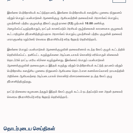
இலங்கை பெற்றோலியக் கூட்டுத்தாபனம், இலங்கை பெற்றோலியக் களஞ்சிய முனைய நிறுவனம்
மற்றும் பொதுப் பயன்பாடுகள் ஆணைக்குழு ஆகியவற்றின் தலைவர்கள் அரசாங்கப் பொறுப்பு
முயற்சிகள் பற்றிய குழுவுக்கு (கோப் குழு) நாளை (12) முற்பகல் 10.00 மணிக்கு
அழைக்கப்பட்டிருந்தபோதும், நாட்டில் காணப்படும் அரசியல் சூழ்நிலைகள் காரணமாக குழுவைக்
கூட்டாதிருக்க தீர்மானித்திருப்பதாக அரசாங்கப் பொறுப்பு முயற்சிகள் பற்றிய குழுவின் தலைவர்
பாராளுமன்ற உறுப்பினர் கௌரவ (பேராசிரியர்) சரித ஹேரத் தெரிவித்தார்.
இலங்கை பொதுப் பயன்பாடுகள் ஆணைக்குழுவின் தலைவரினால் கடந்த கோப் குழுக் கூட்டத்தில்
தெரிவிக்கப்பட்ட தனிப்பட்ட கருத்துக்களை அடிப்படையாகக் கொண்டு எரிபொருள் விலைகள்
தொடர்பில் நாட்டி பாரிய சர்ச்சை எழுந்துள்ளது. இலங்கைப் பொதுப் பயன்பாடுகள்
ஆணைக்குழுவின் தலைவருடைய இந்தக் கருத்து மற்றும் பெற்றோலியக் கூட்டுத் தாபனம் மற்றும்
பெற்றோலிய களஞ்சிய முனைய நிறுவனம் ஆகியவை தொடர்பான கணக்காய்வாளர் நாயகத்தின்
அறிக்கை ஆகியவற்றை அடிப்படையாகக் கொண்டு விசாரணைகளை நடத்த கோப் குழு
தீர்மானித்திருந்தது.
நாட்டு நிலைமை சுமுகமடைந்ததும் இந்தக் கோப் குழுக் கூட்டம் நடத்தப்படும் என அதன் தலைவர்
கௌரவ (பேராசிரியர்) சரித ஹேரத் தெரிவித்தார்.
தொடர்புடைய செய்திகள்