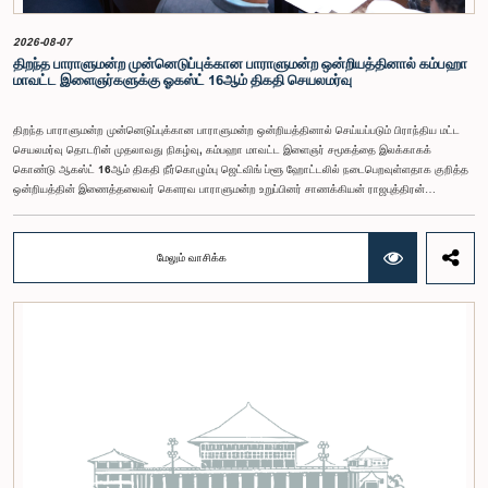
பாராளுமன்ற உறுப்பினர்களான ரவி கருணாநாயக்க, ருவந்திலக ஜயக்கொடி மற்றும் கதிரவேலு
சண்முகம் குகதாசன் ஆகியோர் கலந்துகொண்டனர்.
2026-08-07
திறந்த பாராளுமன்ற முன்னெடுப்புக்கான பாராளுமன்ற ஒன்றியத்தினால் கம்பஹா
மாவட்ட இளைஞர்களுக்கு ஓகஸ்ட் 16ஆம் திகதி செயலமர்வு
திறந்த பாராளுமன்ற முன்னெடுப்புக்கான பாராளுமன்ற ஒன்றியத்தினால் செய்யப்படும் பிராந்திய மட்ட
செயலமர்வு தொடரின் முதலாவது நிகழ்வு, கம்பஹா மாவட்ட இளைஞர் சமூகத்தை இலக்காகக்
கொண்டு ஆகஸ்ட் 16ஆம் திகதி நீர்கொழும்பு ஜெட்விங் ப்ளூ ஹோட்டலில் நடைபெறவுள்ளதாக குறித்த
ஒன்றியத்தின் இணைத்தலைவர் கௌரவ பாராளுமன்ற உறுப்பினர் சாணக்கியன் ராஜபுத்திரன்
இராசமாணிக்கம் அவர்கள் தெரிவித்தார். திறந்த பாராளுமன்ற முன்னெடுப்புக்கான பாராளுமன்ற
ஒன்றியத்தின் கூட்டம் கௌரவ உறுப்பினரின் தலைமையில் அண்மையில் (5) நடைபெற்றபோது,
இச்செயலமர்வுக்கான ஏற்பாடுகள் குறித்துக் கலந்துரையாடப்பட்டது.இளைஞர் பிரதிநிதிகளின்
மேலும் வாசிக்க
பங்கேற்புடன் திறந்த பாராளுமன்றக் கருத்திட்டத்தை மேலும் முன்னெடுத்துச் செல்லும் நோக்கில் இந்த
செயலமர்வு தொடர் ஏற்பாடு செய்யப்படுகின்றது. இதில் ஒன்றியத்தின் உறுப்பினர்கள் மற்றும் கம்பஹா
மாவட்டத்தை பிரதிநிதித்துவப்படுத்தும் பாராளுமன்ற உறுப்பினர்களும் பங்கேற்கவிருக்கின்றனர்.இந்த
செயலமர்வுகளின் ஊடாக, இளைஞர் சமூகத்திற்கு பாராளுமன்ற நடவடிக்கைகள், சட்டவாக்க
செயன்முறை மற்றும் திறந்த பாராளுமன்றத்தின் எண்ணக்கரு தொடர்பில் விழிப்புணர்வூட்டவும்,
பாராளுமன்றத்திற்கும் பொதுமக்களுக்கும் இடையிலான தொடர்பை மேலும் வலுப்படுத்துவதும்
எதிர்பார்க்கப்படுகின்றது.இந்தக் கூட்டத்தில் ஒன்றியத்தின் கௌரவ உறுப்பினர்கள் மற்றும்
இச்செயலமர்வு தொடருக்கான அபிவிருத்தி பங்காளராக அனுசரணை வழங்கும் CII (Coalition for
Inclusive Impact) நிறுவனத்தின் பிரதிநிதிகளும் கலந்துகொண்டனர்.இந்த செயலமர்வில் பங்கேற்க
விரும்பும் கம்பஹா மாவட்டத்தைச் சேர்ந்த 18 – 35 வயதுக்குட்பட்ட இளைஞர், யுவதிகள் இங்கே
தரப்பட்டுள்ள https://forms.gle/aVp5UzhLbtPSmVap8 இணைப்பின் ஊடாக உரிய விண்ணப்பப்
படிவத்தை பூர்த்தி செய்து பதிவு செய்யுமாறு கேட்டுக்கொள்ளப்படுகின்றனர்.