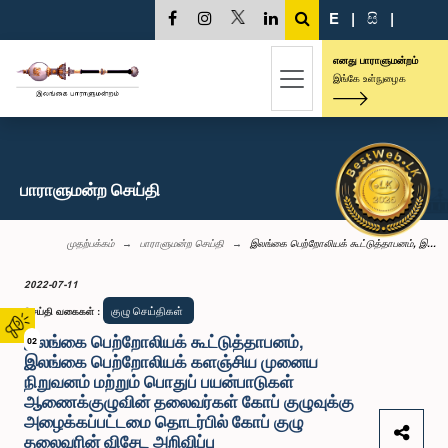
E
|
සි
|
எனது பாராளுமன்றம்
இங்கே உள்நுழைக
பாராளுமன்ற செய்தி
முதற்பக்கம்
பாராளுமன்ற செய்தி
இலங்கை பெற்றோலியக் கூட்டுத்தாபனம், இ...
2022-07-11
குழு செய்திகள்
செய்தி வகைகள்
:
இலங்கை பெற்றோலியக் கூட்டுத்தாபனம்,
02
இலங்கை பெற்றோலியக் களஞ்சிய முனைய
நிறுவனம் மற்றும் பொதுப் பயன்பாடுகள்
ஆணைக்குழுவின் தலைவர்கள் கோப் குழுவுக்கு
அழைக்கப்பட்டமை தொடர்பில் கோப் குழு
தலைவரின் விசேட அறிவிப்பு