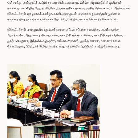
பெர்னாந்து, காப்புறுதிக் கூட்டுத்தாபனத்தின் தலைவரும், லிற்றோ நிறுவனத்தின் முன்னாள்
தலைவருமான விஜித ஹேரத், லிற்றோ நிறுவனத்தின் தலைவர் முதித பீரிஸ் உள்ளிட்ட அதிகாரிகள்
இக்கூட்டத்தில் நேரடியாகக் கலந்துகொண்டிருந்ததுடன், லிற்றோ நிறுவனத்தின் முன்னாள்
தலைவர் திசர ஜயவர்தன ஒன்லைன் தொழில்நுட்பத்தின் ஊடாக இணைந்துகொண்டார்.
இக்கூட்டத்தில் பாராளுமன்ற உறுப்பினர்களான பாட்டலி சம்பிக்க ரணவக்க, மஹிந்தானந்த
அளுத்கமகே, அனுரகுமார திஸாநாயக்க, கலாநிதி ஹர்ஷ டி சில்வா, கலாநிதி சரத் வீரசேகர,
ஜகத் புஷ்பகுமார, இந்திக்க அனுருத்த, எஸ்.எம்.மரிக்கார், ஜயந்த சமரவீர, கலாநிதி நாலக
கொடஹேவா, பிரேம்நாத் சி.தொலவத்த, மதுர விதானகே ஆகியோர் கலந்துகொண்டனர்.