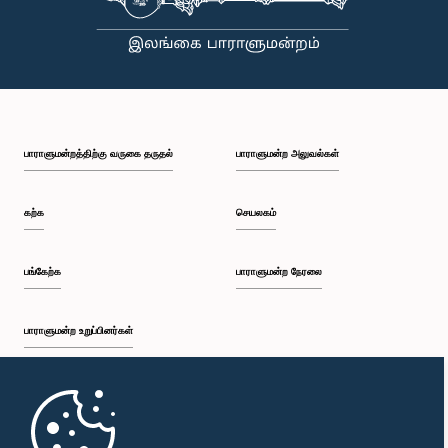
இவ்வாறான காலநிலை மாற்றங்கள் ஏற்படக்கூடும் என்பதால், அவற்றை வெற்றிகரமாக
எதிர்கொள்வதற்காக ‘அனர்த்த முகாமைத்துவ சட்டபூர்வ நிதியத்தை’ வலுப்படுத்துவதன்
முக்கியத்துவத்தை குழுவின் தலைவர் வலியுறுத்தினார்.அத்துடன், கணக்காய்வாளர் நாயகத்தின்
சம்பளத்தை நிர்ணயிப்பது தொடர்பிலும் குழுவில் விரிவாகக் கலந்துரையாடப்பட்டது. அரச சேவையின்
சம்பளக் கட்டமைப்பு மற்றும் அது தொடர்பான விடயங்கள் குறித்தும் இதன்போது கருத்துப் பரிமாற்றங்கள்
இடம்பெற்றதுடன், இது தொடர்பில் இறுதித் தீர்மானமொன்றை மேற்கொள்வதற்காக எதிர்வரும்
தினமொன்றில் மீண்டும் கலந்துரையாடுவதற்கு குழு தீர்மானித்தது.
பாராளுமன்றத்திற்கு வருகை தருதல்
பாராளுமன்ற அலுவல்கள்
கற்க
செயலகம்
பங்கேற்க
பாராளுமன்ற நேரலை
பாராளுமன்ற உறுப்பினர்கள்
முதற்பக்கம்