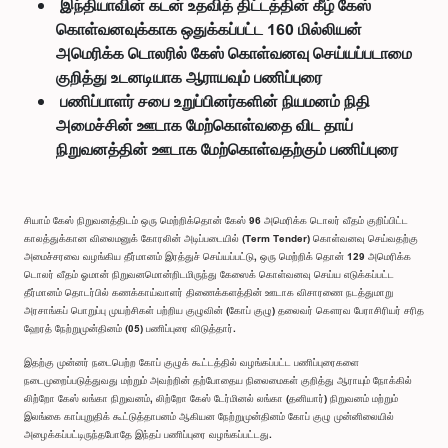
இந்தியாவின் கடன் உதவித் திட்டத்தின் கீழ் கேஸ்
கொள்வனவுக்காக ஒதுக்கப்பட்ட 160 மில்லியன்
அமெரிக்க டொலரில் கேஸ் கொள்வனவு செய்யப்படாமை
குறித்து உடனடியாக ஆராயவும் பணிப்புரை
பணிப்பாளர் சபை உறுப்பினர்களின் நியமனம் நிதி
அமைச்சின் ஊடாக மேற்கொள்வதை விட தாய்
நிறுவனத்தின் ஊடாக மேற்கொள்வதற்கும் பணிப்புரை
சியாம் கேஸ் நிறுவனத்திடம் ஒரு மெற்றிக்தொன் கேஸ் 96 அமெரிக்க டொலர் வீதம் குறிப்பிட்ட
காலத்துக்கான விலைமனுக் கோரலின் அடிப்படையில் (Term Tender) கொள்வனவு செய்வதற்கு
அமைச்சரவை வழங்கிய தீர்மானம் இரத்துச் செய்யப்பட்டு, ஒரு மெற்றிக் தொன் 129 அமெரிக்க
டொலர் வீதம் ஓமான் நிறுவனமொன்றிடமிருந்து கேஸைக் கொள்வனவு செய்ய எடுக்கப்பட்ட
தீர்மானம் தொடர்பில் கணக்காய்வாளர் திணைக்களத்தின் ஊடாக விசாரணை நடத்துமாறு
அரசாங்கப் பொறுப்பு முயற்சிகள் பற்றிய குழுவின் (கோப் குழு) தலைவர் கௌரவ பேராசிரியர் சரித
ஹேரத் நேற்றுமுன்தினம் (05) பணிப்புரை விடுத்தார்.
இதற்கு முன்னர் நடைபெற்ற கோப் குழுக் கூட்டத்தில் வழங்கப்பட்ட பணிப்புரைகளை
நடைமுறைப்படுத்துவது மற்றும் அவற்றின் தற்போதைய நிலைமைகள் குறித்து ஆராயும் நோக்கில்
லிற்றோ கேஸ் லங்கா நிறுவனம், லிற்றோ கேஸ் டேர்மினல் லங்கா (தனியார்) நிறுவனம் மற்றும்
இலங்கை காப்புறுதிக் கூட்டுத்தாபனம் ஆகியன நேற்றுமுன்தினம் கோப் குழு முன்னிலையில்
அழைக்கப்பட்டிருந்தபோதே இந்தப் பணிப்புரை வழங்கப்பட்டது.