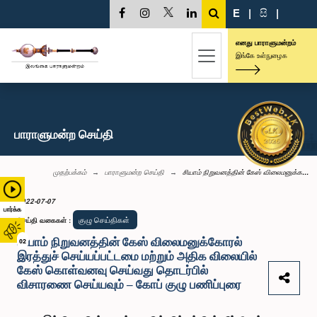
E
|
සි
|
எனது பாராளுமன்றம்
இங்கே உள்நுழைக
பாராளுமன்ற செய்தி
முதற்பக்கம்
பாராளுமன்ற செய்தி
சியாம் நிறுவனத்தின் கேஸ் விலைமனுக்க...
2022-07-07
பார்க்க
குழு செய்திகள்
செய்தி வகைகள்
:
சியாம் நிறுவனத்தின் கேஸ் விலைமனுக்கோரல்
02
இரத்துச் செய்யப்பட்டமை மற்றும் அதிக விலையில்
கேஸ் கொள்வனவு செய்வது தொடர்பில்
விசாரணை செய்யவும் – கோப் குழு பணிப்புரை