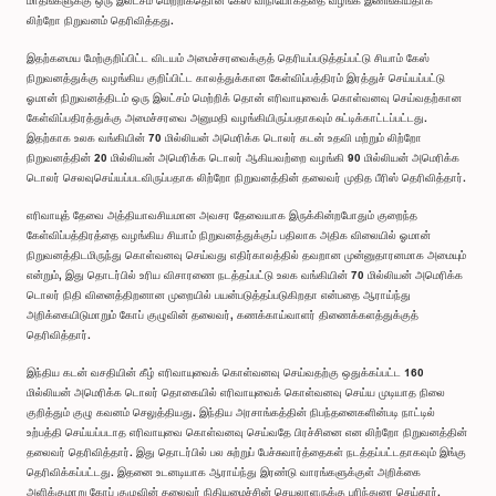
மாதங்களுக்கு ஒரு இலட்சம் மெற்றிக்தொன் கேஸ் விநியோகத்தை வழங்க இணங்கியதாக
லிற்றோ நிறுவனம் தெரிவித்தது.
இதற்கமைய மேற்குறிப்பிட்ட விடயம் அமைச்சரவைக்குத் தெரியப்படுத்தப்பட்டு சியாம் கேஸ்
நிறுவனத்துக்கு வழங்கிய குறிப்பிட்ட காலத்துக்கான கேள்விப்பத்திரம் இரத்துச் செய்யப்பட்டு
ஓமான் நிறுவனத்திடம் ஒரு இலட்சம் மெற்றிக் தொன் எரிவாயுவைக் கொள்வனவு செய்வதற்கான
கேள்விப்பதிரத்துக்கு அமைச்சரவை அனுமதி வழங்கியிருப்பதாகவும் சுட்டிக்காட்டப்பட்டது.
இதற்காக உலக வங்கியின் 70 மில்லியன் அமெரிக்க டொலர் கடன் உதவி மற்றும் லிற்றோ
நிறுவனத்தின் 20 மில்லியன் அமெரிக்க டொலர் ஆகியவற்றை வழங்கி 90 மில்லியன் அமெரிக்க
டொலர் செலவுசெய்யப்படவிருப்பதாக லிற்றோ நிறுவனத்தின் தலைவர் முதித பீரிஸ் தெரிவித்தார்.
எரிவாயுத் தேவை அத்தியாவசியமான அவசர தேவையாக இருக்கின்றபோதும் குறைந்த
கேள்விப்பத்திரத்தை வழங்கிய சியாம் நிறுவனத்துக்குப் பதிலாக அதிக விலையில் ஓமான்
நிறுவனத்திடமிருந்து கொள்வனவு செய்வது எதிர்காலத்தில் தவறான முன்னுதாரனமாக அமையும்
என்றும், இது தொடர்பில் உரிய விசாரணை நடத்தப்பட்டு உலக வங்கியின் 70 மில்லியன் அமெரிக்க
டொலர் நிதி வினைத்திறனான முறையில் பயன்படுத்தப்படுகிறதா என்பதை ஆராய்ந்து
அறிக்கையிடுமாறும் கோப் குழுவின் தலைவர், கணக்காய்வாளர் திணைக்களத்துக்குத்
தெரிவித்தார்.
இந்திய கடன் வசதியின் கீழ் எரிவாயுவைக் கொள்வனவு செய்வதற்கு ஒதுக்கப்பட்ட 160
மில்லியன் அமெரிக்க டொலர் தொகையில் எரிவாயுவைக் கொள்வனவு செய்ய முடியாத நிலை
குறித்தும் குழு கவனம் செலுத்தியது. இந்திய அரசாங்கத்தின் நிபந்தனைகளின்படி நாட்டில்
உற்பத்தி செய்யப்படாத எரிவாயுவை கொள்வனவு செய்வதே பிரச்சினை என லிற்றோ நிறுவனத்தின்
தலைவர் தெரிவித்தார். இது தொடர்பில் பல சுற்றுப் பேச்சுவார்த்தைகள் நடத்தப்பட்டதாகவும் இங்கு
தெரிவிக்கப்பட்டது. இதனை உடனடியாக ஆராய்ந்து இரண்டு வாரங்களுக்குள் அறிக்கை
அளிக்குமாறு கோப் குழுவின் தலைவர் நிதியமைச்சின் செயலாளருக்கு பரிந்துரை செய்தார்.