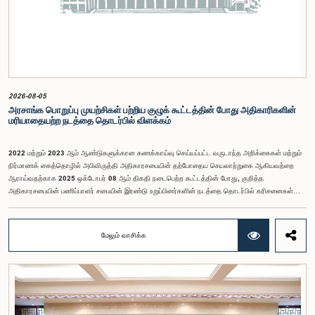
2026-08-05
அரசாங்க பொறுப்பு முயற்சிகள் பற்றிய குழுக் கூட்டத்தின் போது அதிகாரிகளின்
மரியாதையற்ற நடத்தை தொடர்பில் விளக்கம்
2022 மற்றும் 2023 ஆம் ஆண்டுகளுக்கான கணக்காய்வு செய்யப்பட்ட வருடாந்த அறிக்கைகள் மற்றும்
நிர்மாணக் கைத்தொழில் அபிவிருத்தி அதிகாரசபையின் தற்போதைய செயலாற்றுகை ஆகியவற்றை
ஆராய்வதற்காக 2025 ஒக்டோபர் 08 ஆம் திகதி நடைபெற்ற கூட்டத்தின் போது, குறித்த
அதிகாரசபையின் பணிப்பாளர் சபையின் இரண்டு உறுப்பினர்களின் நடத்தை தொடர்பில் கரிசனைகள்
எழுந்தன என்பதை அரசாங்க பொறுப்பு முயற்சிகள் பற்றிய குழு பொதுமக்களுக்கு
அறியத்தருகின்றது. பாராளுமன்றக் குழுக்களின் முன் சமூகமளிக்கும் போது பின்பற்ற வேண்டியதாக
நிர்ணயிக்கப்பட்ட ஆடை நடைமுறைக்கு இணங்காத வகையிலேயே அதிகாரிகளில் ஒருவர்
மேலும் வாசிக்க
இக்கூட்டத்தில் கலந்துகொண்டார் என்பதைக் குழு அவதானித்தது. மேலும், தாபிக்கப்பட்ட பாராளுமன்ற
நடைமுறை மற்றும் ஒழுங்குமுறைகளுக்கு முரணான வகையில், தவிசாளரின் முன் அனுமதியைப்
பெறாமலேயே இரு அதிகாரிகளும் குழுவின் நடவடிக்கைகளிலிருந்து வெளியேறினர். இச்சம்பவங்களைத்
தொடர்ந்து, அரசாங்க பொறுப்பு முயற்சிகள் பற்றிய குழுவின் கௌரவ தவிசாளரினால் எழுப்பப்பட்ட
சிறப்புரிமைப் பிரச்சினையினையடுத்து, பாராளுமன்றத்தை அவமதித்தமை தொடர்பான
குற்றச்சாட்டுகளின் பேரில் இரு அதிகாரிகளும் 2026 பெப்ரவரி 17 ஆம் திகதி ஒழுக்கநெறிகள் மற்றும்