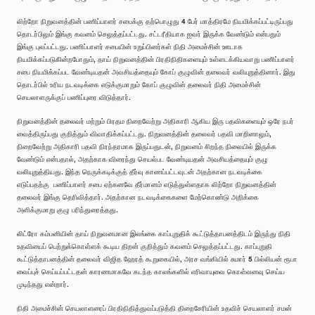
லிற்றோ நிறுவனத்தின் பணிப்பாளர் சபைக்கு தற்பொழுது 4 பேர் மாத்திரமே நியமிக்கப்பட்டிருப்பது
தொடர்பிலும் இங்கு கவனம் செலுத்தப்பட்டது. சட்டரீதியாக ஐவர் இருக்க வேண்டும் என்பதும்
இங்கு புலப்பட்டது. பணிப்பாளர் சபையின் உறுப்பினர்கள் நிதி அமைச்சின் ஊடாக
நியமிக்கப்படுகின்றபோதும், தாய் நிறுவனத்தின் பிரதிநிதிகளையும் உள்ளடக்கியவாறு பணிப்பாளர்
சபை நியமிக்கப்பட வேண்டியதன் அவசியத்தையும் கோப் குழுவின் தலைவர் வலியுறுத்தினார். இது
தொடர்பில் உரிய நடவடிக்கை எடுக்குமாறும் கோப் குழுவின் தலைவர் நிதி அமைச்சின்
செயலாளருக்குப் பணிப்புரை விடுத்தார்.
நிறுவனத்தின் தலைவர் மற்றும் பிரதம நிறைவேற்று அதிகாரி ஆகிய இரு பதவிகளையும் ஒரே நபர்
வைத்திருப்பது குறித்தும் விவாதிக்கப்பட்டது. நிறுவனத்தின் தலைவர் பதவி மாறினாலும்,
நிறைவேற்று அதிகாரி பதவி நிரந்தரமாக இருப்பதுடன், நிறுவனம் சிறந்த நிலையில் இருக்க
வேண்டும் என்பதால், அதற்காக விரைந்து செயல்பட வேண்டியதன் அவசியத்தையும் குழு
வலியுறுத்தியது. இந்த நெருக்கடிக்குத் தீர்வு காணப்பட்டவுடன் அதற்கான நடவடிக்கை
எடுப்பதற்கு பணிப்பாளர் சபை ஏற்கனவே தீர்மானம் எடுத்துள்ளதாக லிற்றோ நிறுவனத்தின்
தலைவர் இங்கு தெரிவித்தார். அதற்கான நடவடிக்கைகளை மேற்கொண்டு அறிக்கை
அளிக்குமாறு குழு பரிந்துரைத்தது.
லிட்ரோ கம்பனியின் தாய் நிறுவனமான இலங்கை காப்புறுதிக் கூட்டுத்தாபனத்திடம் இருந்து நிதி
உதவியைப் பெற்றுக்கொள்ளக் கூடிய திறன் குறித்தும் கவனம் செலுத்தப்பட்டது. காப்புறுதி
கூட்டுத்தாபனத்தின் தலைவர் விஜித ஹேரத் கூறுகையில், அரச வங்கியில் சுமார் 5 பில்லியன் ரூபா
வைப்புச் செய்யப்பட்டதன் காரணமாகவே கடந்த காலங்களில் எரிவாயுவை கொள்வனவு செய்ய
முடிந்தது என்றார்.
நிதி அமைச்சின் செயலாளரைப் பிரதிநிதித்துவப்படுத்தி திறைசேரியின் உதவிச் செயலாளர் சமன்