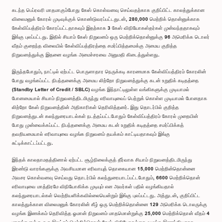
கடந்த பெப்ரவரி மாதமாகும்போது கேஸ் கொள்வனவு செய்வதற்காக குறிப்பிட்ட காலத்துக்கான
விலைமனுக் கோரல் முடிவுக்குக் கொண்டுவரப்பட்டதுடன், 280,000 மெற்றிக் தொன்னுக்காக
கேள்விப்பத்திரம் கோரப்பட்டதாகவும் இதற்காக 3 கேஸ் விநியோகஸ்தர்கள் முன்வந்ததாகவும்
இங்கு புலப்பட்டது. இதில் சியாம் கேஸ் நிறுவனம் ஒரு மெற்றிக்தொன்னுக்கு 96 அமெரிக்க டொலர்
வீதம் குறைந்த விலையில் கேள்விப்பத்திரத்தை சமர்ப்பித்தமைக்கு அமைய குறித்த
நிறுவனத்துக்கு இதனை வழங்க அமைச்சரவை அனுமதி கிடைத்துள்ளது.
இருந்தபோதும், நாட்டில் ஏற்பட்ட பொருளாதார நெருக்கடி காரணமாக கேள்விப்பத்திரம் கோரலின்
போது வழங்கப்பட்ட நிபந்தனைக்கு அமைய லிற்றோ நிறுவனத்துக்கு கடன் உறுதிக் கடிதத்தை
(Standby Letter of Credit / SBLC) வழங்க இந்நாட்டிலுள்ள வங்கிகளுக்கு முடியாமல்
போனமையால் சியாம் நிறுவனத்திடமிருந்து எரிவாயுவைப் பெற்றுக் கொள்ள முடியாமல் போனதாக
லிற்றோ கேஸ் நிறுவனத்தின் அதிகாரிகள் தெரிவித்தனர். இது தொடர்பில் குறித்த
நிறுவனத்துடன் கலந்துரையாடல்கள் நடத்தப்பட்டபோதும் கேள்விப்பத்திரம் கோரல் முறையின்
போது முன்வைக்கப்பட்ட நிபந்தனைக்கு அமைய கடன் உறுதிக் கடிதத்தை சமர்ப்பிக்கத்
தவறியமையால் எரிவாயுவை வழங்க நிறுவனம் தயக்கம் காட்டியதாகவும் இங்கு
சுட்டிக்காட்டப்பட்டது.
இந்தக் காலதாமதத்தினால் ஏற்பட்ட சூழ்நிலைக்குத் தீர்வாக சியாம் நிறுவனத்திடமிருந்து
இரண்டு வாரங்களுக்கு அவசியமான எரிவாயுத் தொகையான 15,000 மெற்றின்தொன்னை
அவசர கொள்வனவு செய்வது தொடர்பில் கலந்துரையாடப்பட்டபோதும், 6600 மெற்றிக்தொன்
எரிவாயுவை மாத்திரமே விநியோகிக்க முடியும் என அவர்கள் பதில் வழங்கியதால்
கலந்துரையாடல்கள் வெற்றியளிக்கவில்லையென்றும் இங்கு புலப்பட்டது. அத்துடன், குறிப்பிட்ட
காலத்துக்கான விலைமனுக் கோரலின் கீழ் ஒரு மெற்றிக்தொன்னை 129 அமெரிக்க டொலருக்கு
வழங்க இணக்கம் தெரிவித்த ஓமான் நிறுவனம் மாதமொன்றுக்கு 25,000 மெற்றிக்தொன் வீதம் 4