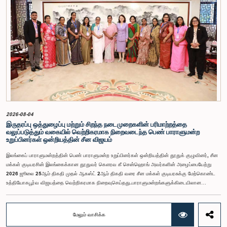
சிறப்புரிமைகள் பற்றிய குழுவின் முன்னிலையில் ஆஜராகினர். இந்த நடவடிக்கைகளின் போது, அவர்கள்
தமது நடத்தைக்காக மனப்பூர்வமான மன்னிப்பைக் கோரினர். உரிய பரிசீலனையின் பின்னர்,
அதிகாரிகள் தமது செயல்களின் தீவிரத்தை ஏற்றுக்கொண்டுள்ளார்கள் என்பதையும், பாராளுமன்றக்
குழுக்களின் அதிகாரம், கௌரவம் மற்றும் தாபிக்கப்பட்ட நடைமுறைகளை மதிப்பதன்
முக்கியத்துவத்தைப் புரிந்துள்ளமையை வெளிப்படுத்தியுள்ளனர் என்பதையும் கவனத்திற்கொண்டு,
ஒழுக்கநெறிகள் மற்றும் சிறப்புரிமைகள் பற்றிய குழுவானது அரசாங்க பொறுப்பு முயற்சிகள் பற்றிய
குழுவின் தவிசாளருடன் இணைந்து அவர்களது மன்னிப்பை ஏற்றுக்கொண்டது.பாராளுமன்றக்
குழுக்களின் முன்னிலையில் ஆஜராகும் அனைத்து தனிநபர்களும் மிக உயர்ந்த நடத்தை தரநிலைகளைக்
கடைப்பிடிக்க வேண்டும், நாடாளுமன்ற நடைமுறைகளுக்கு இணங்க வேண்டும் மற்றும் எல்லா
நேரங்களிலும் நாடாளுமன்றத்தின் கண்ணியம் மற்றும் அதிகாரத்தை நிலைநிறுத்த வேண்டும் என்று
இந்தக் குழு வலியுறுத்த விரும்புகிறது.அரசாங்க பொறுப்பு முயற்சிகள் பற்றிய குழுஇலங்கை
பாராளுமன்றம்
2026-08-04
இருதரப்பு ஒத்துழைப்பு மற்றும் சிறந்த நடைமுறைகளின் பரிமாற்றத்தை
வலுப்படுத்தும் வகையில் வெற்றிகரமாக நிறைவடைந்த பெண் பாராளுமன்ற
உறுப்பினர்கள் ஒன்றியத்தின் சீன விஜயம்
இலங்கைப் பாராளுமன்றத்தின் பெண் பாராளுமன்ற உறுப்பினர்கள் ஒன்றியத்தின் தூதுக் குழுவினர், சீன
மக்கள் குடியரசின் இலங்கைக்கான தூதுவர் கௌரவ கீ சென்ஹொங் அவர்களின் அழைப்பையேற்று
2026 ஜூலை 25ஆம் திகதி முதல் ஆகஸ்ட் 2ஆம் திகதி வரை சீன மக்கள் குடியரசுக்கு மேற்கொண்ட
உத்தியோகபூர்வ விஜயத்தை வெற்றிகரமாக நிறைவுசெய்தது.பாராளுமன்றங்களுக்கிடையிலான
ஒத்துழைப்பை வலுப்படுத்துதல், பெண்களின் தலைமைத்துவத்தை ஊக்குவித்தல் மற்றும் இலங்கைக்கும்
சீனாவுக்கும் இடையிலான இருதரப்பு உறவுகளை மேலும் மேம்படுத்துதல் இந்த விஜயத்தின்
நோக்கங்களாக அமைந்தன.சீனாவுக்கு விஜயம் மேற்கொண்ட தூதுக் குழுவிற்கு கௌரவ மகளிர் மற்றும்
மேலும் வாசிக்க
சிறுவர் அலுவல்கள் அமைச்சர் சரோஜா சாவித்திரி போல்ராஜ் அவர்கள் தலைமைதாங்கியதுடன், இதில்