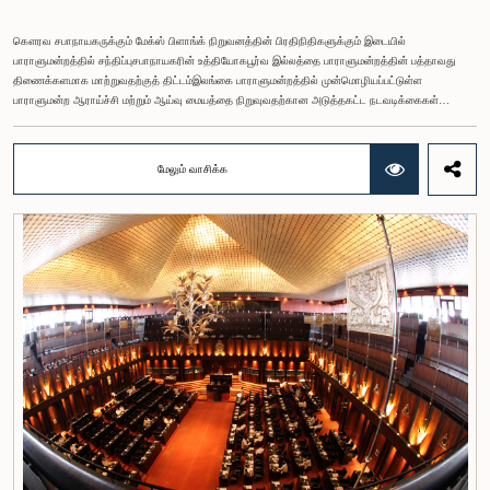
கௌரவ சபாநாயகருக்கும் மேக்ஸ் பிளாங்க் நிறுவனத்தின் பிரதிநிதிகளுக்கும் இடையில்
பாராளுமன்றத்தில் சந்திப்புசபாநாயகரின் உத்தியோகபூர்வ இல்லத்தை பாராளுமன்றத்தின் பத்தாவது
திணைக்களமாக மாற்றுவதற்குத் திட்டம்இலங்கை பாராளுமன்றத்தில் முன்மொழியப்பட்டுள்ள
பாராளுமன்ற ஆராய்ச்சி மற்றும் ஆய்வு மையத்தை நிறுவுவதற்கான அடுத்தகட்ட நடவடிக்கைகள்
குறித்து கௌரவ சபாநாயகர் வைத்தியர் ஜகத் விக்கிரமரத்ன அவர்களுக்கும், சர்வதேச அமைதி மற்றும்
சட்டத்தின் ஆட்சிக்கான மேக்ஸ் பிளாங்க் அறக்கட்டளையின் (Max Planck Foundation for
International Peace and the Rule of Law) பிரதிநிதிகளுக்கும் இடையிலான சந்திப்பொன்று நேற்று
மேலும் வாசிக்க
(06) பாராளுமன்ற வளாகத்தில் இடம்பெற்றது. இலங்கைப் பாராளுமன்றத்தின் அபிவிருத்தி
ஒருங்கிணைப்பாளராக ஆதரவளிக்கும் மேக்ஸ் பிளாங்க் அறக்கட்டளைளைப் பிரதிநிதித்துவப்படுத்தி,
அதன் நிர்வாகப் பணிப்பாளர் யோஹன்னஸ் க்ரூஸ்மார்க் (Johannes Krusemark), மூத்த ஆராய்ச்சி
அதிகாரி ஹெய்லி நிக்கோல் எவன்ஸ் (Hailey Nicole Evans) மற்றும் சட்ட ஆலோசகர் ருவினி
பெரேரா ஆகியோர் இதில் கலந்துகொண்டனர்.இதன்போது, முன்மொழியப்பட்டுள்ள பாராளுமன்ற ஆய்வு
மற்றும் ஆராய்ச்சி மையத்திற்காகத் தயாரிக்கப்பட்ட திட்ட முன்மொழிவு எனக்கு சமர்ப்பிக்கப்பட்டது.இந்த
மையமானது சபாநாயகரின் உத்தியோகபூர்வ இல்லத்தை மறுசீரமைத்து, இலங்கை பாராளுமன்றத்தின்
பத்தாவது திணைக்களமாக நிறுவ எதிர்பார்ப்பதாக இங்கு கருத்துத் தெரிவித்த கௌரவ சபாநாயகர்
குறிப்பிட்டார்.இந்த மையத்தின் மூலம்:• உள்ளூராட்சி மன்றங்கள், மாகாண சபைகள் மற்றும்
பாராளுமன்ற உறுப்பினர்கள் உள்ளிட்ட அனைத்து மக்கள் பிரதிநிதிகளையும் கொள்கை வகுப்பாளர்களாகப்
பயிற்றுவித்தல்,• சட்ட ஆக்கச் செயற்பாடுகளுக்கு அவசியமான ஆராய்ச்சி மற்றும் ஆய்வு
வாய்ப்புகளை விரிவாக்குதல்,• நிறைவேற்றப்பட்ட சட்டமூலங்கள் மற்றும் சட்டங்கள் குறித்து
பொதுமக்களின் கருத்துகளைப் பெற்று, அவற்றின் பயனுள்ள தன்மையை மீண்டும் மதிப்பீடு செய்தல்
(Post-Legislative Scrutiny),• ஆராய்ச்சியாளர்கள் மற்றும் அறிஞர்கள் பாராளுமன்ற
நடவடிக்கைகளில் பங்களிப்பதற்கான வாய்ப்பை வழங்குதல் ஆகிய நோக்கங்களை நிறைவேற்ற
எதிர்பார்ப்பதாகவும் சபாநாயகர் குறிப்பிட்டார்.மேலும், இந்தியாவின் மக்களவை (Lok Sabha) மற்றும்