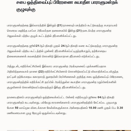
சபை ஒத்திவைப்புப் பிரேரணை சுயாதீன பாராளுமன்றக்
குழுவுக்கு
பாராளுமன்றத்தை இவ்வாரத்தில் இன்றும் (21) நாளையும் மாத்திரம் கூட்டுவதற்கு சபாநாயகர்
கௌரவ மஹிந்த யாப்பா அபேவர்தன தலைமையில் இன்று (21) நடைபெற்ற பாராளுமன்ற
அலுவல்கள் பற்றிய குழுக் கூட்டத்தில் தீர்மானிக்கப்பட்டது.
பாராளுமன்றத்தை ஜூன்21ஆம் திகதி முதல் 24ஆம் திகதி வரை கூட்டுவதற்கு பாராளுமன்ற
அலுவல்கள் பற்றிய கூட்டத்தில் முன்னர் தீர்மானிக்கப்பட்டிருந்தபோதும், தற்போதைய
நிலைமைகளைக் கவனத்தில் கொண்டு இவ்வாறான தீர்மானம் எடுக்கப்பட்டது.
அத்துடன், எதிர்க்கட்சியினர் இவ்வார பாராளுமன்ற அமர்வுகளைப் புறக்கணிப்பதாக
அறிவித்தமையால் நாளை (22) எதிர்க்கட்சியினால் கொண்டுவரப்பட்டு விவாதிக்கப்படவிருந்த
நாட்டின் தற்போதைய சுகாதாரத் துறையின் பிரச்சினைகள் குறித்த சபை ஒத்திவைப்புப் பிரேரணை,
பாராளுமன்றத்தில் எதிர்க்கட்சி தரப்பில் அமர்ந்துள்ள சுயாதீன பாராளுமன்ற உறுப்பினர்களின்
குழுவினால் கொண்டுவரப்படுவதற்கும் இங்கு தீர்மானிக்கப்பட்டது.
நாளையதினம் பாராளுமன்றம் ஒத்திவைக்கப்பட்ட பின்னர் எதிர்வரும் ஜூலை 04ஆம் திகதி
பாராளுமன்றம் கூடவுள்ளது. பல்வேறு காரணங்களால் பாராளுமன்றத்தில் கேட்கப்பட முடியாது
போன 50 வாய்மூல விடைக்கான கேள்விகளுக்காக அன்றையதினம் 10.00 மணி முதல் பி.ப 3.30
மணிவரையான முழு நேரமும் ஒதுக்கப்படவுள்ளது.