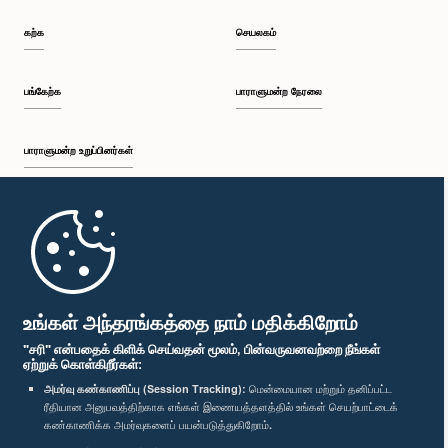
கற்க
செயலகம்
பங்கேற்க
பாராளுமன்ற நேரலை
பாராளுமன்ற உறுப்பினர்கள்
முதற்பக்கம்
பாராளுமன்ற கையடக்க செயலி
உங்கள் அந்தரங்கத்தை நாம் மதிக்கிறோம்
"சரி" என்பதைக் கிளிக் செய்வதன் மூலம், பின்வருவனவற்றை நீங்கள்
ஏற்றுக் கொள்கிறீர்கள்:
அமர்வு கண்காணிப்பு (Session Tracking):
மென்மையான மற்றும் தனிப்பட்ட
ரீதியான அனுபவத்திற்காக எங்கள் இணையத்தளத்தில் உங்கள் செயற்பாட்டைக்
எம்மை பின்தொடர்க :
கண்காணிக்க அமர்வுகளைப் பயன்படுத்துகிறோம்.