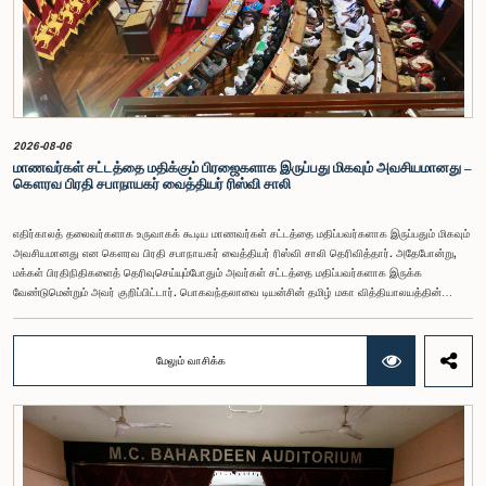
2026-08-06
மாணவர்கள் சட்டத்தை மதிக்கும் பிரஜைகளாக இருப்பது மிகவும் அவசியமானது –
கௌரவ பிரதி சபாநாயகர் வைத்தியர் ரிஸ்வி சாலி
எதிர்காலத் தலைவர்களாக உருவாகக் கூடிய மாணவர்கள் சட்டத்தை மதிப்பவர்களாக இருப்பதும் மிகவும்
அவசியமானது என கௌரவ பிரதி சபாநாயகர் வைத்தியர் ரிஸ்வி சாலி தெரிவித்தார். அதேபோன்று,
மக்கள் பிரதிநிதிகளைத் தெரிவுசெய்யும்போதும் அவர்கள் சட்டத்தை மதிப்பவர்களாக இருக்க
வேண்டுமென்றும் அவர் குறிப்பிட்டார். பொகவந்தலாவை டியன்சின் தமிழ் மகா வித்தியாலயத்தின்
மாணவர் பாராளுமன்றத்தின் கன்னி அமர்வு அண்மையில் ஜனாதிபதி செயலகத்தில் அமைந்துள்ள
முன்னாள் பாராளுமன்ற சபா மண்டபத்தில் நடைபெற்றது. இதில் விசேட அதிதியாகக் கலந்துகொண்டு
உரையாற்றும்போதே பிரதி சபாநாயகர் இதனைத் தெரிவித்தார்.பொகவந்தலாவை டியன்சின் தமிழ் மகா
மேலும் வாசிக்க
வித்தியாலயத்தின் மாணவர் பாராளுமன்ற நடவடிக்கைகள் தொடர்பான நடைமுறை அனுபவத்தையும்
ஜனநாயக ஆட்சி செயன்முறை தொடர்பான புரிதலையும் வழங்கும் நோக்கில் ஜனாதிபதி செயலகம்,
இலங்கை பாராளுமன்றத்தின் தொடர்பாடல் திணைக்களம் மற்றும் கல்வி அமைச்சு ஆகியன இணைந்து
இந்த நிகழ்ச்சித்திட்டத்தை ஏற்பாடு செய்திருந்தன.இங்கு மேலும் உரையாற்றிய கௌரவ பிரதி
சபாநாயகர், மாணவர் பராயம் முதலே ஒழுக்கத்திற்கு முன்னுரிமையளிக்க வேண்டும் என்றும், பெற்றோர்,
ஆசிரியர்கள் உள்ளிட்ட பெரியோருக்கு மதிப்பளித்து கஷ்டத்தை உணர்ந்து வாழ்க்கையில் முன்னேறுவதில்