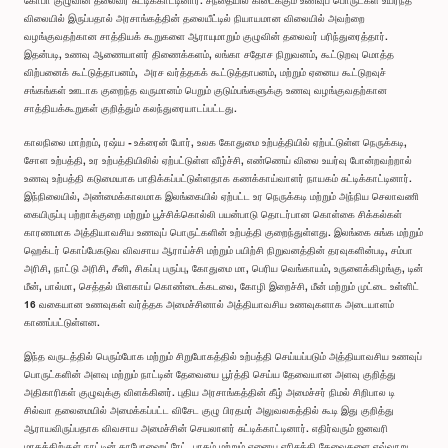
கோபா குழுவின் தலைவர் சுட்டிக்காட்டினார். சந்தையில் கிடைக்கும் உணவுப் பொருட்கள் உயர்ந்த
விலையில் இருப்பதால் அரசாங்கத்தின் தலையீட்டில் நியாயமான விலையில் அவற்றை
வழங்குவதற்கான சாத்தியக் கூறுகளை ஆராயுமாறும் குழுவின் தலைவர் பரிந்துரைத்தார்.
இதன்படி, உணவு ஆணையாளர் திணைக்களம், லங்கா சதோச நிறுவனம், கூட்டுறவு மொத்த
விற்பனைக் கூட்டுத்தாபனம், அரச வர்த்தகக் கூட்டுத்தாபனம், மற்றும் ஏனைய கூட்டுறவுச்
சங்கங்கள் ஊடாக குறைந்த வருமானம் பெறும் குடும்பங்களுக்கு உணவு வழங்குவதற்கான
சாத்தியக்கூறுகள் குறித்தும் கலந்துரையாடப்பட்டது.
காலநிலை மாற்றம், ரஷ்ய - உக்ரைன் போர், உலக கோதுமை உற்பத்தியில் ஏற்பட்டுள்ள நெருக்கடி,
சோள உற்பத்தி, உர உற்பத்தியிலில் ஏற்பட்டுள்ள வீழ்ச்சி, எண்ணெய் விலை உயர்வு போன்றவற்றால்
உணவு உற்பத்தி கடுமையாக பாதிக்கப்பட்டுள்ளதாக கணக்காய்வாளர் நாயகம் சுட்டிக்காட்டினார்.
இந்நிலையில், அண்மைக்காலமாக இலங்கையில் ஏற்பட்ட உர நெருக்கடி மற்றும் அந்நிய செலாவணி
கையிருப்பு பற்றாக்குறை மற்றும் பூச்சிக்கொல்லி பயன்பாடு தொடர்பான கொள்கை சிக்கல்கள்
காரணமாக அத்தியாவசிய உணவுப் பொருட்களின் உற்பத்தி குறைந்துள்ளது. இலங்கை சுங்க மற்றும்
ஹெக்டர் கொப்பேகடுவ விவசாய ஆராய்ச்சி மற்றும் பயிற்சி நிறுவனத்தின் தரவுகளின்படி, சம்பா
அரிசி, நாட்டு அரிசி, சீனி, சிகப்பு பருப்பு, கோதுமை மா, பெரிய வெங்காயம், உருளைக்கிழங்கு, டின்
மீன், பால்மா, செத்தல் மிளகாய் கொண்டைக்கடலை, கோழி இறைச்சி, மீன் மற்றும் முட்டை உள்ளிட்
16 வகையான உணவுகள் வர்த்தக அமைச்சினால் அத்தியாவசிய உணவுகளாக அடையாளம்
காணப்பட்டுள்ளன.
இந்த வருடத்தில் பெரும்போக மற்றும் சிறுபோகத்தில் உற்பத்தி செய்யப்படும் அத்தியாவசிய உணவுப்
பொருட்களின் அளவு மற்றும் நாட்டின் தேவையை பூர்த்தி செய்ய தேவையான அளவு குறித்து
அதிகாரிகள் குழுவுக்கு விளக்கினர். புதிய அரசாங்கத்தின் கீழ் அமைச்சர் நிமல் சிறிபால டி
சில்வா தலைமையில் அமைக்கப்பட்ட விசேட குழு பிரதமர் அலுவலகத்தில் கூடி இது குறித்து
ஆராயவிருப்பதாக விவசாய அமைச்சின் செயலாளர் சுட்டிக்காட்டினார். எதிர்வரும் ஜனவரி
மாதத்திற்குள் நாட்டின் காபோஹைட்ரேட், புரதம் மற்றும் ஏனைய எரிசக்தி தேவைகளை எவ்வாறு