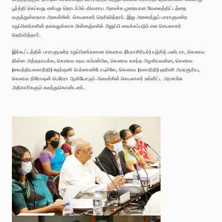
பூர்த்தி செய்வது என்பது தொடர்பில் விவசாய அமைச்சு முறையான வேலைத்திட்டத்தை
வகுத்துள்ளதாக அமைச்சின் செயலாளர் தெரிவித்தார். இது அனைத்துப் பாராளுமன்ற
உறுப்பினர்களின் தகவலுக்காக மின்னஞ்சலில் அனுப்பி வைக்கப்படும் என செயலாளர்
தெரிவித்தார்.
இக்கூட்டத்தில் பாராளுமன்ற உறுப்பினர்களான கௌரவ (பேராசிரியர்) ரஞ்சித் பண்டார, கௌரவ
திஸ்ஸ அத்தநாயக்க, கௌரவ உதய கம்மன்பில, கௌரவ லசந்த அழகியவன்ன, கௌரவ
(வைத்தியகலாநிதி) சுதர்ஷனி பெர்னாண்டோபுள்ளே, கௌரவ (கலாநிதி) ஹரினி அமரசூரிய,
கௌரவ நிரோஷன் பெரேரா ஆகியோரும் அமைச்சின் செயலாளர் உள்ளிட்ட அரசாங்க
அதிகாரிகளும் கலந்துகொண்டனர்.