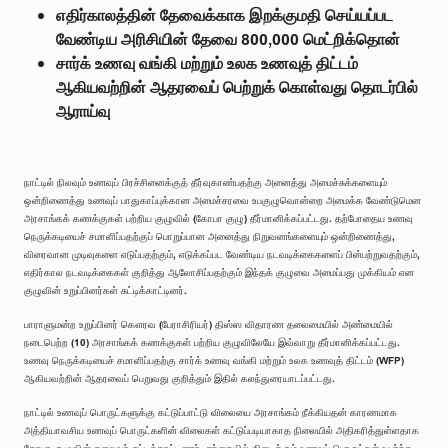
எதிர்காலத்தின் தேவைக்காக இறக்குமதி செய்யப்பட
வேண்டிய அரிசியின் தேவை 800,000 மெட்றிக்தொன்
சார்க் உணவு வங்கி மற்றும் உலக உணவுத் திட்டம்
ஆகியவற்றின் ஆதரவைப் பெற்றுக் கொள்வது தொடர்பில்
ஆராய்வு
நாட்டில் நிலவும் உணவுப் பிரச்சினைக்குத் தீர்வுகாண்பதற்கு அனைத்து அமைச்சுக்களையும்
ஒன்றிணைத்து உணவுப் பாதுகாப்புக்கான அமைச்சரவை உபகுழுவொன்றை அமைக்க வேண்டுமென
அரசாங்கக் கணக்குகள் பற்றிய குழுவில் (கோபா குழு) தீர்மானிக்கப்பட்டது. தற்போதைய உணவு
நெருக்கடியைச் சமாளிப்பதற்குப் பொறுப்பான அனைத்து நிறுவனங்களையும் ஒன்றிணைத்து,
விரைவான முடிவுகளை எடுப்பதற்கும், எடுக்கப்பட வேண்டிய நடவடிக்கைகளைப் பின்பற்றுவதற்கும்,
எதிர்கால நடவடிக்கைகள் குறித்து ஆலோசிப்பதற்கும் இந்தக் குழுவை அமைப்பது முக்கியம் என
குழுவின் உறுப்பினர்கள் சுட்டிக்காட்டினர்.
பாராளுமன்ற உறுப்பினர் கௌரவ (பேராசிரியர்) திஸ்ஸ விதாரண தலைமையில் அண்மையில்
நடைபெற்ற (10) அரசாங்கக் கணக்குகள் பற்றிய குழுவிலேயே இவ்வாறு தீர்மானிக்கப்பட்டது.
உணவு நெருக்கடியைச் சமாளிப்பதற்கு சார்க் உணவு வங்கி மற்றும் உலக உணவுத் திட்டம் (WFP)
ஆகியவற்றின் ஆதரவைப் பெறுவது குறித்தும் இதில் கலந்துரையாடப்பட்டது.
நாட்டில் உணவுப் பொருட்களுக்கு கட்டுப்பாட்டு விலையை அரசாங்கம் நீக்கியதன் காரணமாக
அத்தியாவசிய உணவுப் பொருட்களின் விலைகள் கட்டுப்படியாகாத நிலையில் அதிகரித்துள்ளதாக