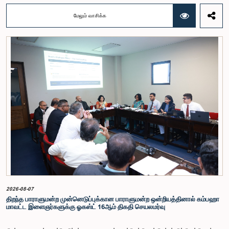
குழுக்களின் அறிக்கைகளையும் ஆராய்ந்து அறிக்கையிடுவதற்காக நிபுணர் குழுவொன்றை
நியமித்துள்ளது.கௌரவ பொது நிர்வாக, மாகாண சபைகள் மற்றும் உள்ளூராட்சி அமைச்சர் பேராசிரியர்
மேலும் வாசிக்க
ஏ.எச்.எம்.எச்.அபயரத்ன அவர்கள் தலைமையில் அண்மையில் பாராளுமன்றத்தில் நடைபெற்ற குறித்த
விசேட குழுக் கூட்டத்தின் போதே இத்தீர்மானம் எடுக்கப்பட்டது.2004, 2007 மற்றும் 2022 ஆம்
ஆண்டுகளில் வெளியிடப்பட்ட பாராளுமன்ற விசேட குழுக்களின் அறிக்கைகள் மற்றும் தனிநபர்கள்,
அமைப்புகள் ஆகியவற்றினால் சமர்ப்பிக்கப்பட்டுள்ள 31 முன்மொழிவுகளை அடிப்படையாகக் கொண்டு
தேர்தல் சீர்திருத்தங்கள் தொடர்பாக விரிவான கலந்துரையாடல் இங்கு இடம்பெற்றது.உள்ளூராட்சி
மன்றத் தேர்தல் முறைக்காக கலப்பு தேர்தல் முறையை அறிமுகப்படுத்துதல், சிறு கட்சிகள் மற்றும்
சிறுபான்மை குழுக்களின் பிரதிநிதித்துவத்தை உறுதிப்படுத்துதல், பெண்களின் பிரதிநிதித்துவத்தை
மேம்படுத்துதல், மின்னணு வாக்களிப்பு முறையை அறிமுகப்படுத்துதல், முன்கூட்டியே வாக்களிக்கும்
வசதியை ஏற்படுத்துதல் உள்ளிட்ட பல்வேறு முன்மொழிவுகள் தொடர்பில் இக்கூட்டத்தில் விசேட கவனம்
செலுத்தப்பட்டது.மேலும், வெளிநாடுகளில் வாழும் இலங்கையர்களுக்கு வாக்களிக்கும் உரிமையை
வழங்குவது தொடர்பான முன்மொழிவுகளும் பரிசீலிக்கப்பட்டதுடன், அதற்குத் தேவையான சட்ட மற்றும்
நிர்வாக ஏற்பாடுகள் குறித்து மேலும் விரிவான ஆய்வு மேற்கொள்ள வேண்டியதன் அவசியமும்
வலியுறுத்தப்பட்டது.விசேட குழுவினால் நியமிக்கப்பட்டுள்ள நிபுணர் குழு, கிடைத்துள்ள 31
முன்மொழிவுகளையும் முந்தைய பாராளுமன்ற விசேட குழுக்களின் அறிக்கைகளையும் பகுப்பாய்வு
செய்து, நடைமுறைக்கு ஏற்ற பரிந்துரைகளைக் கொண்ட அறிக்கையொன்றைத் தயாரிக்கவுள்ளது.
அதனைத் தொடர்ந்து, அந்தப் பரிந்துரைகளை ஆராய்ந்து அடுத்தகட்ட நடவடிக்கைகளை முன்னெடுக்க
குழு தீர்மானித்தது.இக்கூட்டத்தில், குழு உறுப்பினரான அமைச்சர் கலாநிதி உபாலி பன்னிலகே மற்றும்
பாராளுமன்ற உறுப்பினர்களான ரவி கருணாநாயக்க, ருவந்திலக ஜயக்கொடி மற்றும் கதிரவேலு
சண்முகம் குகதாசன் ஆகியோர் கலந்துகொண்டனர்.
2026-08-07
திறந்த பாராளுமன்ற முன்னெடுப்புக்கான பாராளுமன்ற ஒன்றியத்தினால் கம்பஹா
மாவட்ட இளைஞர்களுக்கு ஓகஸ்ட் 16ஆம் திகதி செயலமர்வு