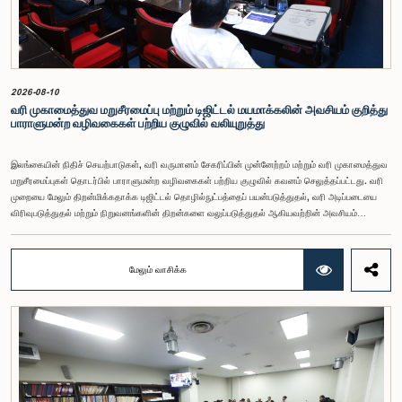
2026-08-10
வரி முகாமைத்துவ மறுசீரமைப்பு மற்றும் டிஜிட்டல் மயமாக்கலின் அவசியம் குறித்து
பாராளுமன்ற வழிவகைகள் பற்றிய குழுவில் வலியுறுத்து
இலங்கையின் நிதிச் செயற்பாடுகள், வரி வருமானம் சேகரிப்பின் முன்னேற்றம் மற்றும் வரி முகாமைத்துவ
மறுசீரமைப்புகள் தொடர்பில் பாராளுமன்ற வழிவகைகள் பற்றிய குழுவில் கவனம் செலுத்தப்பட்டது. வரி
முறையை மேலும் திறன்மிக்கதாக்க டிஜிட்டல் தொழில்நுட்பத்தைப் பயன்படுத்துதல், வரி அடிப்படையை
விரிவுபடுத்துதல் மற்றும் நிறுவனங்களின் திறன்களை வலுப்படுத்துதல் ஆகியவற்றின் அவசியம்
குறித்தும் இங்கு வலியுறுத்தப்பட்டது.கௌரவ பாராளுமன்ற உறுப்பினர் விஜேசிறி பஸ்நாயக்க
தலைமையில் அண்மையில் பாராளுமன்றத்தில் கூடிய பாராளுமன்ற வழிவகைகள் பற்றிய குழுக்
கூட்டத்திற்கு நிதி, திட்டமிடல் மற்றும் பொருளாதார அபிவிருத்தி அமைச்சு மற்றும் உள்நாட்டு இறைவரித்
மேலும் வாசிக்க
திணைக்கள அதிகாரிகள் அழைக்கப்பட்டிருந்தனர் இங்கு இலங்கையின் தற்போதைய நிதி நிலைமை
மற்றும் வரி முகாமைத்துவ மறுசீரமைப்புகள் தொடர்பில் விரிவாக ஆராயப்பட்டது.2026 ஆம்
ஆண்டுக்கான வரித் திட்டம், 2026 ஜூன் 30 ஆம் திகதி வரையான வரி வருமான சேகரிப்பில்
ஏற்பட்டுள்ள முன்னேற்றம், வருமான மதிப்பீடுகள், வரி வகைகளுக்கு ஏற்ப வருமான செயல்திறன், வரி
அடிப்படை, தற்போதைய வரி இணக்க நிலை, வரி முறையை எளிமைப்படுத்த புதிய தொழில்நுட்பங்களை
அறிமுகப்படுத்துதல் மற்றும் RAMIS முறைமையின் முன்னேற்றம், டிஜிட்டல் சேவைகளுக்குப் பொருந்தும்
வரிகள், வரி முகாமைத்துவத்தில் காணப்படும் சவால்கள் மற்றும் எதிர்கால நடவடிக்கைகள் தொடர்பில்
கவனம் செலுத்தப்பட்டது.அண்மைக்கால வரிக் கொள்கை திருத்தங்கள் மற்றும் வருமான முகாமைத்துவ