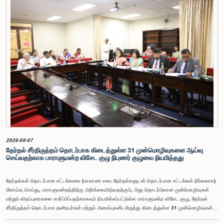
சுயாதீனத் தன்மை உள்ளிட்ட விடயங்களை கருத்தில் கொண்டு, சம்பள மட்டம் தொடர்பாக குழுத்
தலைவர் உள்ளிட்ட உறுப்பினர்கள் தமது கருத்துகளையும் பரிந்துரைகளையும் முன்வைத்தனர்.மேலும்,
அரசியலமைப்பின் 170 ஆம் உறுப்புரையின் பிரகாரம், கணக்காய்வாளர் நாயகம் ஒரு அரசாங்க ஊழியர்
அல்ல என்பதையும், நடைமுறையில் உள்ள அரசாங்க சம்பள அளவுகோலுக்கு வெளியே இப்பதவிக்கான
சம்பளத்தை விசேடமாக பரிசீலிக்க முடியும் என்பதையும் குழு சுட்டிக்காட்டியது.முன்மொழியப்பட்ட சம்பளத்
தொகை, முன்னர் பதவி வகித்த கணக்காய்வாளர் நாயகங்களின் சம்பளங்களையும் கருத்தில் கொண்டு
நிர்ணயிக்கப்பட்டதாக அதிகாரிகள் தெரிவித்தனர். இதற்கு முன்னர், சம்பளங்கள் மற்றும் பணியாளர்
ஆணைக்குழுவே இத்தகைய சம்பளங்களை நிர்ணயித்து வந்த போதிலும், தற்போது அத்தகைய
ஆணைக்குழு இல்லையெனவும் அதிகாரிகள் குறிப்பிட்டனர்.கணக்காய்வாளர் நாயகத்திற்கான
முன்மொழியப்பட்ட சம்பள மட்டத்தை குழு அங்கீகரித்திருந்தாலும், அப்பதவிக்கு வழங்கப்பட்டுள்ள
பொறுப்புகள் மற்றும் கடமைகளின் முக்கியத்துவத்தை கருத்தில் கொண்டு, அந்தச் சம்பளம் மேலும்
உயர்ந்த மட்டத்தில் இருக்க வேண்டும் என்ற கருத்தை குழுத் தலைவர் உள்ளிட்ட உறுப்பினர்கள்
முன்வைத்தனர்.அதன்படி, எதிர்காலத்தில் இச்சம்பள மட்டம் தொடர்பாக மேலும் கவனம் செலுத்தி
தேவையான தீர்மானங்கள் எடுக்கப்பட வேண்டியதன் அவசியம் குழுவில் வலியுறுத்தப்பட்டது. மேலும்,
நிரந்தரமானதும் சுயாதீனமானதுமான சம்பள மற்றும் பணியாளர் ஆணைக்குழுவை நிறுவுவதற்கான
யோசனையையும் குழுத் தலைவர் முன்வைத்தார்.
2026-08-07
தேர்தல் சீர்திருத்தம் தொடர்பாக கிடைத்துள்ள 31 முன்மொழிவுகளை ஆய்வு
செய்வதற்காக பாராளுமன்ற விசேட குழு நிபுணர் குழுவை நியமித்தது
தேர்தல்கள் தொடர்பான சட்டங்களை (மாகாண சபை தேர்தல்களுடன் தொடர்பான சட்டங்கள் நீங்கலாக)
மீளாய்வு செய்து, பாராளுமன்றத்திற்கு அறிக்கையிடுவதற்கும், அது தொடர்பிலான முன்மொழிவுகள்
மற்றும் விதப்புரைகளை சமர்ப்பிப்பதற்காகவும் நியமிக்கப்பட்டுள்ள பாராளுமன்ற விசேட குழு, தேர்தல்
சீர்திருத்தம் தொடர்பாக தனிநபர்கள் மற்றும் அமைப்புகளிடமிருந்து கிடைத்துள்ள 31 முன்மொழிவுகள்
மற்றும் இதற்கு முன்னர் தேர்தல் சீர்திருத்தங்கள் தொடர்பில் சமர்ப்பிக்கப்பட்ட விசேட பாராளுமன்ற