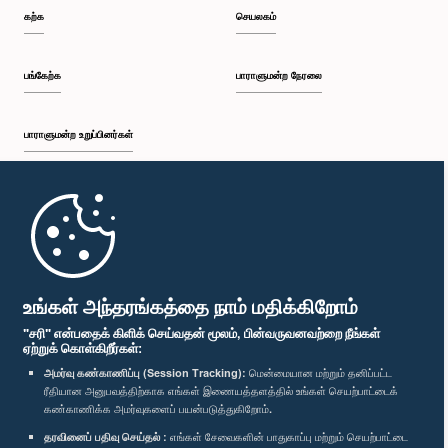
கற்க
செயலகம்
பங்கேற்க
பாராளுமன்ற நேரலை
பாராளுமன்ற உறுப்பினர்கள்
முதற்பக்கம்
பாராளுமன்ற கையடக்க செயலி
உங்கள் அந்தரங்கத்தை நாம் மதிக்கிறோம்
"சரி" என்பதைக் கிளிக் செய்வதன் மூலம், பின்வருவனவற்றை நீங்கள்
ஏற்றுக் கொள்கிறீர்கள்:
அமர்வு கண்காணிப்பு (Session Tracking):
மென்மையான மற்றும் தனிப்பட்ட
ரீதியான அனுபவத்திற்காக எங்கள் இணையத்தளத்தில் உங்கள் செயற்பாட்டைக்
எம்மை பின்தொடர்க :
கண்காணிக்க அமர்வுகளைப் பயன்படுத்துகிறோம்.
தரவினைப் பதிவு செய்தல் :
எங்கள் சேவைகளின் பாதுகாப்பு மற்றும் செயற்பாட்டை