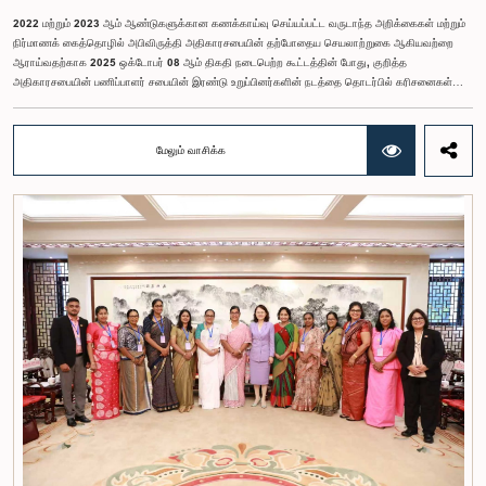
2022 மற்றும் 2023 ஆம் ஆண்டுகளுக்கான கணக்காய்வு செய்யப்பட்ட வருடாந்த அறிக்கைகள் மற்றும்
நிர்மாணக் கைத்தொழில் அபிவிருத்தி அதிகாரசபையின் தற்போதைய செயலாற்றுகை ஆகியவற்றை
ஆராய்வதற்காக 2025 ஒக்டோபர் 08 ஆம் திகதி நடைபெற்ற கூட்டத்தின் போது, குறித்த
அதிகாரசபையின் பணிப்பாளர் சபையின் இரண்டு உறுப்பினர்களின் நடத்தை தொடர்பில் கரிசனைகள்
எழுந்தன என்பதை அரசாங்க பொறுப்பு முயற்சிகள் பற்றிய குழு பொதுமக்களுக்கு
அறியத்தருகின்றது. பாராளுமன்றக் குழுக்களின் முன் சமூகமளிக்கும் போது பின்பற்ற வேண்டியதாக
நிர்ணயிக்கப்பட்ட ஆடை நடைமுறைக்கு இணங்காத வகையிலேயே அதிகாரிகளில் ஒருவர்
மேலும் வாசிக்க
இக்கூட்டத்தில் கலந்துகொண்டார் என்பதைக் குழு அவதானித்தது. மேலும், தாபிக்கப்பட்ட பாராளுமன்ற
நடைமுறை மற்றும் ஒழுங்குமுறைகளுக்கு முரணான வகையில், தவிசாளரின் முன் அனுமதியைப்
பெறாமலேயே இரு அதிகாரிகளும் குழுவின் நடவடிக்கைகளிலிருந்து வெளியேறினர். இச்சம்பவங்களைத்
தொடர்ந்து, அரசாங்க பொறுப்பு முயற்சிகள் பற்றிய குழுவின் கௌரவ தவிசாளரினால் எழுப்பப்பட்ட
சிறப்புரிமைப் பிரச்சினையினையடுத்து, பாராளுமன்றத்தை அவமதித்தமை தொடர்பான
குற்றச்சாட்டுகளின் பேரில் இரு அதிகாரிகளும் 2026 பெப்ரவரி 17 ஆம் திகதி ஒழுக்கநெறிகள் மற்றும்
சிறப்புரிமைகள் பற்றிய குழுவின் முன்னிலையில் ஆஜராகினர். இந்த நடவடிக்கைகளின் போது, அவர்கள்
தமது நடத்தைக்காக மனப்பூர்வமான மன்னிப்பைக் கோரினர். உரிய பரிசீலனையின் பின்னர்,
அதிகாரிகள் தமது செயல்களின் தீவிரத்தை ஏற்றுக்கொண்டுள்ளார்கள் என்பதையும், பாராளுமன்றக்
குழுக்களின் அதிகாரம், கௌரவம் மற்றும் தாபிக்கப்பட்ட நடைமுறைகளை மதிப்பதன்
முக்கியத்துவத்தைப் புரிந்துள்ளமையை வெளிப்படுத்தியுள்ளனர் என்பதையும் கவனத்திற்கொண்டு,
ஒழுக்கநெறிகள் மற்றும் சிறப்புரிமைகள் பற்றிய குழுவானது அரசாங்க பொறுப்பு முயற்சிகள் பற்றிய
குழுவின் தவிசாளருடன் இணைந்து அவர்களது மன்னிப்பை ஏற்றுக்கொண்டது.பாராளுமன்றக்
குழுக்களின் முன்னிலையில் ஆஜராகும் அனைத்து தனிநபர்களும் மிக உயர்ந்த நடத்தை தரநிலைகளைக்
கடைப்பிடிக்க வேண்டும், நாடாளுமன்ற நடைமுறைகளுக்கு இணங்க வேண்டும் மற்றும் எல்லா
நேரங்களிலும் நாடாளுமன்றத்தின் கண்ணியம் மற்றும் அதிகாரத்தை நிலைநிறுத்த வேண்டும் என்று
இந்தக் குழு வலியுறுத்த விரும்புகிறது.அரசாங்க பொறுப்பு முயற்சிகள் பற்றிய குழுஇலங்கை