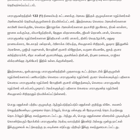
தெரிவுசெய்யப்பட்டார்.
பாராளுமன்றத்தின் 122 (1) நிலையியற் கட்டளைக்கு அமைய இந்தக் குழுவுக்கான உறுப்பினர்கள்
அண்மையில் தெரிவுக்குழுவினால் நியமிக்கப்பட்டனர். இதற்கமைய கௌரவ அமைச்சர்களான
காமினி லொக்குகே, கௌரவ இராஜாங்க அமைச்சர்களான தயாசிறி ஜயசேகர, நிமல் லான்சா,
ஜானக வக்கும்புர, வியாழேந்திரன், தேனுக விதானகமகே, ஜீவன் தொண்டமான், கௌரவ
பாராளுமன்ற உறுப்பினர்களான இம்தியாஸ் பாகிர் மாகார், திலிப் வெதஆரச்சி, மனுஷ
நாணயக்கார, கே.காதர் மஸ்தான், அசோக்க பிரியந்த, சிவஞானம் சிறீதரன், துஷார இந்துனில்
அமரசேன, முஜிபுர் ரஹுமான், ரோஹினீ குமாரி விஜேரத்ன, வருண லியனகே, ஜகத் குமார
சுமித்திராரச்சி, கீதா சமன்மலீ குமாரசிங்ஹ, குலசிங்கம் திலீபன், நிபுண ரணவக, ராஜிகா
விக்ரமசிங்ஹ ஆகியோர் இதில் உள்ளடங்குகின்றனர்.
இதற்கமைய, ஒன்பதாவது பாராளுமன்றத்தின் முதலாவது கூட்டத்தொடரில் இக்குழுவின்
உறுப்பினர்களாகப் பணியாற்றிய கௌரவ பாராளுமன்ற உறுப்பினர் குமரா வெல்கமவுக்குப் பதிலாக
கௌரவ பாராளுமன்ற உறுப்பினர் ரோஹினி குமாரி விஜேரத்னவும், கௌரவ பாராளுமன்ற
உறுப்பினர் எச்.எம்.எம்.முஷாரப் அவர்களுக்குப் பதிலாக கௌரவ பாராளுமன்ற உறுப்பினர்
சிவஞானம் சிறிதரனும் நியமிக்கப்பட்டுள்ளனர்.
பொது மனுக்கள் பற்றிய குழுவுக்கு ஆற்றுப்படுத்தப்படும் மனுக்கள் குறித்து விசேட கவனம்
செலுத்தவேண்டிய முறைமை தொடர்பிலும், பொது மக்களுடன் நேரடியாகத் தொடர்புபடுவது
தொடர்பிலும் இங்கு கலந்துரையாடப்பட்டது. அத்துடன், பொது மனுக்களை விரைவில் முடிவுக்குக்
கொண்டுவரும் நோக்கில் பாராளுமன்ற அமர்வு வாரத்தில் இரண்டு அல்லது மூன்று நாட்கள்
இக்குழுவைக் கூட்டுவதற்கு நடவடிக்கை எடுப்பது பற்றியும் இங்கு கலந்துரையாடப்பட்டது.