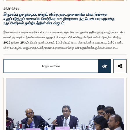
பாராளுமன்றம்
2026-08-04
இருதரப்பு ஒத்துழைப்பு மற்றும் சிறந்த நடைமுறைகளின் பரிமாற்றத்தை
வலுப்படுத்தும் வகையில் வெற்றிகரமாக நிறைவடைந்த பெண் பாராளுமன்ற
உறுப்பினர்கள் ஒன்றியத்தின் சீன விஜயம்
இலங்கைப் பாராளுமன்றத்தின் பெண் பாராளுமன்ற உறுப்பினர்கள் ஒன்றியத்தின் தூதுக் குழுவினர், சீன
மக்கள் குடியரசின் இலங்கைக்கான தூதுவர் கௌரவ கீ சென்ஹொங் அவர்களின் அழைப்பையேற்று
2026 ஜூலை 25ஆம் திகதி முதல் ஆகஸ்ட் 2ஆம் திகதி வரை சீன மக்கள் குடியரசுக்கு மேற்கொண்ட
உத்தியோகபூர்வ விஜயத்தை வெற்றிகரமாக நிறைவுசெய்தது.பாராளுமன்றங்களுக்கிடையிலான
ஒத்துழைப்பை வலுப்படுத்துதல், பெண்களின் தலைமைத்துவத்தை ஊக்குவித்தல் மற்றும் இலங்கைக்கும்
சீனாவுக்கும் இடையிலான இருதரப்பு உறவுகளை மேலும் மேம்படுத்துதல் இந்த விஜயத்தின்
நோக்கங்களாக அமைந்தன.சீனாவுக்கு விஜயம் மேற்கொண்ட தூதுக் குழுவிற்கு கௌரவ மகளிர் மற்றும்
மேலும் வாசிக்க
சிறுவர் அலுவல்கள் அமைச்சர் சரோஜா சாவித்திரி போல்ராஜ் அவர்கள் தலைமைதாங்கியதுடன், இதில்
கௌரவ பாராளுமன்ற உறுப்பினர்களான ரோஹிணி குமாரி விஜேரத்ன, ஓஷானி உமங்கா, சட்டத்தரணி
நிலந்தி கொட்டஹச்சி, எம்.ஏ.சி.எஸ். சதுரி கங்கானி, சட்டத்தரணி நிலுஷா லக்மாலி கமகே,
சட்டத்தரணி துஷாரி ஜயசிங்க, சட்டத்தரணி அனுஷ்கா திலகரத்ன, ஏ.எம்.எம்.எம். ரத்வத்தே,
சட்டத்தரணி கீதா ஹேரத், சட்டத்தரணி ஆகியோர் உள்ளடங்கியிருந்தனர்.இத்தூதுக் குழுவில்
பாராளுமன்ற செயலாளர் நாயகமும், பெண் பாராளுமன்ற உறுப்பினர்கள் ஒன்றியத்தின் செயலாளருமான
குஷானி ரோஹணதீர மற்றும் இலங்கைப் பாராளுமன்றத்தின் வெளிநாட்டுத் தொடர்புகள் மற்றும்
ஒழுங்குமரபு அலுவலகத்தின் பாராளுமன்ற உத்தியோகத்தர் லஹிரு பத்திரணகே ஆகியோரும்
இணைந்திருந்தனர். குவாங்டொங் மாகாணத்தின் ஷென்சென் மற்றும் குவாங்சோ நகரங்களுக்கு
இக்குழுவினர் விஜயம் மேற்கொண்டதுடன், உத்தியோகபூர்வ சந்திப்புகள், கல்விசார் அமர்வுகள், நிறுவன
ரீதியான விஜயங்கள் மற்றும் கலாசார நிகழ்வுகள் உள்ளடங்கிய விரிவான நிகழ்ச்சித்திட்டங்களிலும்
இவர்கள் பங்கேற்றனர். சீனாவின் அபிவிருத்தி அனுபவம், புத்தாக்கச் சூழல் மற்றும் ஆட்சி முறைகள்