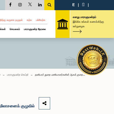
E
|
සි
|
எனது பாராளுமன்றம்
திற்கு வருகை தருதல்
கற்க
பங்கேற்க
இங்கே உங்கள் கணக்கிற்கு
உள்நுழைக
ல்கள்
செயலகம்
பாராளுமன்ற நேரலை
்
பாராளுமன்ற செய்தி
தனியார் துறை பணியாளர்களின் ஆகக் குறை...
 ஆலோசனைக் குழுவில்