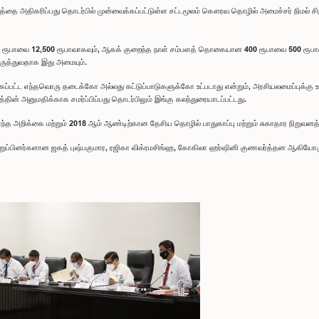
்தை அதிகரிப்பது தொடர்பில் முன்வைக்கப்பட்டுள்ள சட்டமூலம் கௌரவ தொழில் அமைச்சர் நிமல் சி
ரூபாவை 12,500 ரூபாவாகவும், ஆகக் குறைந்த நாள் சம்பளத் தொகையான 400 ரூபாவை 500 ரூபா
ருத்துவதாக இது அமையும்.
ப்பட்ட எந்தவொரு தடைக்கோ அல்லது கட்டுப்பாடுகளுக்கோ உட்படாது என்றும், அரசியலமைப்புக்கு உட்ப
தின் அனுமதிக்காக சமர்ப்பிப்பது தொடர்பிலும் இங்கு கலந்துரையாடப்பட்டது.
த அறிக்கை மற்றும் 2018 ஆம் ஆண்டிற்கான தேசிய தொழில் பாதுகாப்பு மற்றும் சுகாதார நிறுவனத்த
ற உறுப்பினர்களான ஜகத் புஷ்பகுமார, ரஜிகா விக்ரமசிங்ஹ, கோகிலா ஹர்ஷினி குணவர்த்தன ஆகியோ