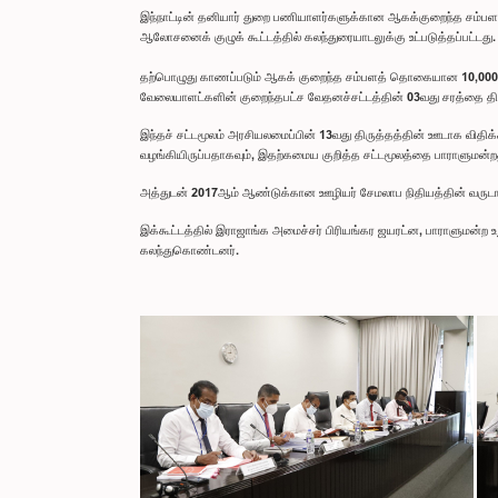
இந்நாட்டின் தனியார் துறை பணியாளர்களுக்கான ஆகக்குறைந்த சம்பளத
ஆலோசனைக் குழுக் கூட்டத்தில் கலந்துரையாடலுக்கு உட்படுத்தப்பட்டது.
தற்பொழுது காணப்படும் ஆகக் குறைந்த சம்பளத் தொகையான 10,000 
வேலையாளட்களின் குறைந்தபட்ச வேதனச்சட்டத்தின் 03வது சரத்தை தி
இந்தச் சட்டமூலம் அரசியலமைப்பின் 13வது திருத்தத்தின் ஊடாக விதிக்க
வழங்கியிருப்பதாகவும், இதற்கமைய குறித்த சட்டமூலத்தை பாராளுமன்றத்
அத்துடன் 2017ஆம் ஆண்டுக்கான ஊழியர் சேமலாப நிதியத்தின் வருடாந்
இக்கூட்டத்தில் இராஜாங்க அமைச்சர் பிரியங்கர ஜயரட்ன, பாராளுமன்
கலந்துகொண்டனர்.