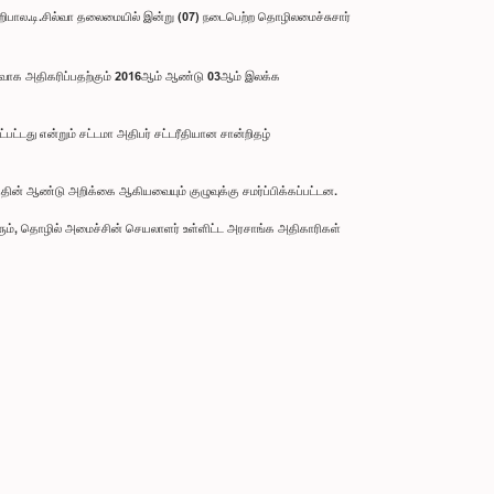
றிபால.டி.சில்வா தலைமையில் இன்று (07) நடைபெற்ற தொழிலமைச்சுசார்
வாக அதிகரிப்பதற்கும் 2016ஆம் ஆண்டு 03ஆம் இலக்க
ட்டது என்றும் சட்டமா அதிபர் சட்டரீதியான சான்றிதழ்
ின் ஆண்டு அறிக்கை ஆகியவையும் குழுவுக்கு சமர்ப்பிக்கப்பட்டன.
ரும், தொழில் அமைச்சின் செயலாளர் உள்ளிட்ட அரசாங்க அதிகாரிகள்