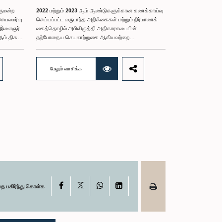
ளுமன்ற
2022 மற்றும் 2023 ஆம் ஆண்டுகளுக்கான கணக்காய்வு
செயலமர்வு
செய்யப்பட்ட வருடாந்த அறிக்கைகள் மற்றும் நிர்மாணக்
ட இளைஞர்
கைத்தொழில் அபிவிருத்தி அதிகாரசபையின்
ம் திகதி
தற்போதைய செயலாற்றுகை ஆகியவற்றை
ஆராய்வதற்காக 2025 ஒக்டோபர் 08 ஆம் திகதி
நடைபெற்ற கூட்டத்தின் போது, குறித்த அதிகாரசபையின்
ர்
பணிப்பாளர் சபையின் இரண்டு உறுப்பினர்களின் நடத்தை
மேலும் வாசிக்க
அவர்கள்
தொடர்பில் கரிசனைகள் எழுந்தன என்பதை அரசாங்க
புக்கான
பொறுப்பு முயற்சிகள் பற்றிய குழு பொதுமக்களுக்கு
்பினரின்
அறியத்தருகின்றது. பாராளுமன்றக் குழுக்களின் முன்
,
சமூகமளிக்கும் போது பின்பற்ற வேண்டியதாக
நிர்ணயிக்கப்பட்ட ஆடை நடைமுறைக்கு இணங்காத
்
வகையிலேயே அதிகாரிகளில் ஒருவர் இக்கூட்டத்தில்
த்தை
கலந்துகொண்டார் என்பதைக் குழு அவதானித்தது.
்த
மேலும், தாபிக்கப்பட்ட பாராளுமன்ற நடைமுறை மற்றும்
. இதில்
ஒழுங்குமுறைகளுக்கு முரணான வகையில், தவிசாளரின்
மாவட்டத்தை
முன் அனுமதியைப் பெறாமலேயே இரு அதிகாரிகளும்
ர்களும்
குழுவின் நடவடிக்கைகளிலிருந்து
ின் ஊடாக,
வெளியேறினர். இச்சம்பவங்களைத் தொடர்ந்து, அரசாங்க
ைகள்,
பொறுப்பு முயற்சிகள் பற்றிய குழுவின் கௌரவ
X
Facebook
WhatsApp
LinkedIn
தை பகிர்ந்து கொள்க
மன்றத்தின்
தவிசாளரினால் எழுப்பப்பட்ட சிறப்புரிமைப்
பிரச்சினையினையடுத்து, பாராளுமன்றத்தை
டையிலான
அவமதித்தமை தொடர்பான குற்றச்சாட்டுகளின் பேரில் இரு
அதிகாரிகளும் 2026 பெப்ரவரி 17 ஆம் திகதி