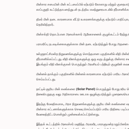
மின்சார சபையின் மின் கட்டமைப்பில் ஏற்படும் கோளாறு மற்றும் குறைபா
காப்புறுதி கூட்டுத்தாபனத்துடன் நடத்திய கலந்துரையாடலில் தீர்மானிக்கப
திடீர் மின் தடை காரணமாக வீட்டு உபகரணங்களுக்கு ஏற்படும் பாதிப்பு
தெரிவித்தார்.
மின்சக்தி தொடர்பான அமைச்சுசார் ஆலோசனைக் குழுக்கூட்டம் நேற்று (
பராமரிப்பு நடவடிக்கைகளுக்காக மின் தடை ஏற்படுத்தும் போது அதனை
உள்ளூராட்சிமன்ற நிறுவனங்களுக்கு சொந்தமான பகுதிகளில் வீதி மின்
தீர்மானிக்கப்பட்டது. வீதி விளக்குகளுக்கு ஒரு வருடத்துக்கு மின்சா
இயங்கும் வீதி விளக்குகள் பொருத்தும் அவசியம் பற்றியும் குழுவின் கவ
மின்னல் தாக்கும் பகுதிகளில் மின்னல் காரணமாக ஏற்படும் பாரிய அ
செய்யப்பட்டது.
நாட்டில் சூரிய மின் கலங்களை (Solar Panel) பொருத்தும் போது உ
நிலைபெறுதகு வலு அதிகாரசபை ஊடாக ஒழுங்குபடுத்தும் முறைமையொன்றை உ
இதற்கு மேலதிகமாக, அரச நிறுவனங்களுக்கு சூரிய மின் கலங்களை வழங்கு
மின்சார கட்டணங்களுக்காக செலவு செய்யப்படும் பாரிய நிதியை படிப
வேலைத்திட்டமொன்றும் முன்வைக்கப்பட்டுள்ளது.
இந்தக் கூட்டத்தில் அமைச்சர் மஹிந்த அமரவீர, பாராளுமன்ற உறுப்பினர்க