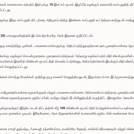
டுகள் காரணமாக ஏற்படும் இறப்புக்கு 10 இலட்சம் ரூபாய் இழப்பீடு வழங்கும் வகையில் காப்புறுதித
்பட்டது.
களுக்கு இந்த காப்புறுதி திட்டத்தை அறிமுகப்படுத்த இலங்கை காப்புறுதி கூட்டுத்தாபனத்துடன் கல
30) பாராளுமன்றத்தில் இடம்பெற்ற போதே அவர் இதனை குறிப்பிட்டார்.
 ஒரு வாரத்திற்கு முன்னர் பாவனையாளர்களுக்கு அறியப்படுத்துவதற்கான நடைமுறையொன்றை ஆரம்பி
விளக்கு வழங்கும் செயன்முறையை முறைமைப்படுத்தவும் அவ்வாறு வழங்கப்படும் வீதி விளக்குகளின
ர சபையினால் இரண்டு பில்லியன் ரூபாய் நிதி செலவிடப்படுகிறது. மின்சக்தியினால் இயங்கும் வீதி வி
னம் செலுத்தப்பட்டது.
ளவிலான சொத்து சேதங்கள் குறித்து குழு கவனம் செலுத்தியதுடன், இது தொடர்பாக இடர்முகாமைத்த
ரிய பொறிமுறையொன்றை உருவாக்குதல் மற்றும் பாவனையாளர்களை அசௌகரியப்படுத்தாத முறையொன்றை
ருவாக்குவதாக சூரிய சக்தி, காற்று மற்றும் நீர் மின்னுற்பத்தி கருத்திட்ட இராஜாங்க அமைச்சர்
வதற்கும் இந்திய கடன் திட்டத்தின் கீழ் 100 மில்லியன் ரூபாய் நிதி பெற்றுக்கொள்ளப்படவுள்ளதா
்படியாக குறைக்க முடியும். இதேவேளை, அரச நிறுவனங்களின் கூரைகளில் சூரிய மின் கலங்களை பொ
ளான சாரதீ துஷ்மந்த, பீ.வை.ஜீ. ரத்னசேக்கர, சமன்பிரிய ஹேரத், சார்ள்ஸ் நிர்மலநாதன் மற்றும் மி