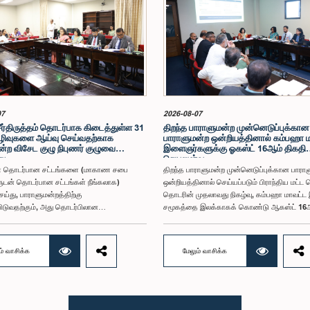
07
2026-08-07
சீர்திருத்தம் தொடர்பாக கிடைத்துள்ள 31
திறந்த பாராளுமன்ற முன்னெடுப்புக்கான
ிவுகளை ஆய்வு செய்வதற்காக
பாராளுமன்ற ஒன்றியத்தினால் கம்பஹா 
்ற விசேட குழு நிபுணர் குழுவை
இளைஞர்களுக்கு ஓகஸ்ட் 16ஆம் திகதி
து
செயலமர்வு
ள் தொடர்பான சட்டங்களை (மாகாண சபை
திறந்த பாராளுமன்ற முன்னெடுப்புக்கான பாரா
ுடன் தொடர்பான சட்டங்கள் நீங்கலாக)
ஒன்றியத்தினால் செய்யப்படும் பிராந்திய மட்ட 
ெய்து, பாராளுமன்றத்திற்கு
தொடரின் முதலாவது நிகழ்வு, கம்பஹா மாவட்
ிடுவதற்கும், அது தொடர்பிலான
சமூகத்தை இலக்காகக் கொண்டு ஆகஸ்ட் 16ஆ
ுகள் மற்றும் விதப்புரைகளை
நீர்கொழும்பு ஜெட்விங் ப்ளூ ஹோட்டலில்
பதற்காகவும் நியமிக்கப்பட்டுள்ள பாராளுமன்ற
நடைபெறவுள்ளதாக குறித்த ஒன்றியத்தின்
, தேர்தல் சீர்திருத்தம் தொடர்பாக தனிநபர்கள்
இணைத்தலைவர் கௌரவ பாராளுமன்ற உறுப்பின
ம் வாசிக்க
மேலும் வாசிக்க
மைப்புகளிடமிருந்து கிடைத்துள்ள 31
சாணக்கியன் ராஜபுத்திரன் இராசமாணிக்கம் 
ுகள் மற்றும் இதற்கு முன்னர் தேர்தல்
தெரிவித்தார். திறந்த பாராளுமன்ற முன்னெடுப்
தங்கள் தொடர்பில் சமர்ப்பிக்கப்பட்ட விசேட
பாராளுமன்ற ஒன்றியத்தின் கூட்டம் கௌரவ உறுப
ற குழுக்களின் அறிக்கைகளையும் ஆராய்ந்து
தலைமையில் அண்மையில் (5) நடைபெற்றபோது
ிடுவதற்காக நிபுணர் குழுவொன்றை
இச்செயலமர்வுக்கான ஏற்பாடுகள் குறித்துக்