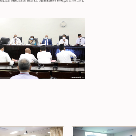
ளர் ஹேமந்த சமரகோன் உள்ளிட்ட அதிகாரிகள் கலந்துகொண்டனர்.