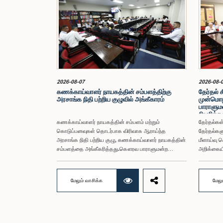
2026-08-07
2026-08-
கணக்காய்வாளர் நாயகத்தின் சம்பளத்திற்கு
தேர்தல் 
அரசாங்க நிதி பற்றிய குழுவில் அங்கீகாரம்
முன்மொழ
பாராளுமன
நியமித்த
கணக்காய்வாளர் நாயகத்தின் சம்பளம் மற்றும்
தேர்தல்க
கொடுப்பனவுகள் தொடர்பாக விரிவாக ஆராய்ந்த
தேர்தல்கள
அரசாங்க நிதி பற்றிய குழு, கணக்காய்வாளர் நாயகத்தின்
மீளாய்வு ச
சம்பளத்தை அங்கீகரித்தது.கௌரவ பாராளுமன்ற
அறிக்கைய
உறுப்பினர் கலாநிதி ஹர்ஷ.த சில்வா அவர்களின்
முன்மொழிவ
தலைமையில், பிரதி அமைச்சர்களான சதுரங்க அபேசிங்க,
சமர்ப்பிப்
நிஷாந்த ஜயவீர மற்றும் பாராளுமன்ற உறுப்பினர்களான ரவி
விசேட குழு
மேலும் வாசிக்க
மேலு
கருணாநாயக்க, நிமல் பலிஹேன, விஜேசிறி பஸ்நாயக்க,
மற்றும் அ
எம்.கே.எம். அஸ்லம், திலின சமரகோன் மற்றும் சம்பிக்க
முன்மொழிவ
ஹெட்டிஆராச்சி ஆகியோரின் பங்கேற்புடன் அண்மையில்
சீர்திருத்
(ஆக. 04) பாராளுமன்றத்தில் கூடிய அரசாங்க நிதி பற்றிய
பாராளுமன்
குழுக் கூட்டத்திலேயே இந்த அங்கீகாரம்
அறிக்கைய