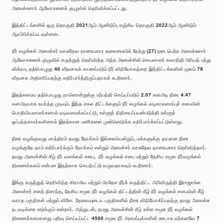
அமைச்சுசார் ஆலோசனைக் குழுவில் தெரிவிக்கப்பட்டது.
இத்திட்டங்களில் ஒரு தொகுதி 2021ஆம் ஆண்டும், எஞ்சிய தொகுதி 2022ஆம் ஆண்டும்
ஆரம்பிக்கப்படவுள்ளன.
நீர் வழங்கல் அமைச்சர் வாசுதேவ நாணயகார தலைமையில் நேற்று (27) நடைபெற்ற அமைச்சுசார்
ஆலோசனைக் குழுவில் கருத்துத் தெரிவித்த அந்த அமைச்சின் செயலாளர் கலாநிதி பிரியத் பந்து
விக்ரம, தற்பொழுது 40 வீதமாகக் காணப்படும் நீர் விநியோகத்தை இத்திட்டங்களின் மூலம் 78
வீதமாக அதிகரிப்பதற்கு எதிர்பார்த்திருப்பதாகக் கூறினார்.
இதற்கமைய தற்பொழுது நாளொன்றுக்கு உற்பத்தி செய்யப்படும் 2.07 கனஅடி நீரை 4.47
கனஅடியாக உயர்த்த முடியும். இந்த சகல திட்டங்களும் நீர் வழங்கல் வடிகாலமைப்புச் சபையின்
பொறியியலாளர்களால் வடிவமைக்கப்பட்டு, உள்ளூர் நிதியைப்பயன்படுத்தி உள்ளூர்
ஒப்பந்தகாரர்களினால் இதற்கான பணிகளை முன்னெடுக்க எதிர்பார்க்கப்பட்டுள்ளது.
நீரை வழங்குவது மாத்திரம் தமது நோக்கம் இல்லையென்றும், மக்களுக்கு தரமான நீரை
வழங்குதே தாம் எதிர்பார்க்கும் நோக்கம் என்றும் அமைச்சர் வாசுதேவ நாணயகார தெரிவித்தார்.
தமது அமைச்சின் கீழ் நீர் வளங்கள் சபை, நீர் வழங்கல் சபை மற்றும் தேசிய சமூக நீர்வழங்கல்
திணைக்களம் என்பன இதற்காக செயற்பட்டு வருவதாகவும் கூறினார்.
இங்கு கருத்துத் தெரிவித்த கிராமிய மற்றும் பிரதேச நீர்க் கருத்திட்ட அபிவிருத்தி இராஜாங்க
அமைச்சர் சனத் நிசாந்த, தேசிய சமூக நீர் வழங்கல் திட்டத்தின் கீழ் நீர் வழங்கல் சபையின் கீ்ழ்
வராத பகுதிகள் மற்றும் விசேட தேவையுடைய பகுதிகளில் நீரை விநியோகிப்பதற்கு தமது அமைச்சு
நடவடிக்கை எடுக்கும் என்றார். அத்துடன், தமது அமைச்சின் கீழ் உள்ள சமூக நீர் வழங்கல்
திணைக்களமானது பதிவு செய்யப்பட்ட 4500 சமூக நீர் அமைப்புக்களின் ஊடாக ஏற்கனவே 7