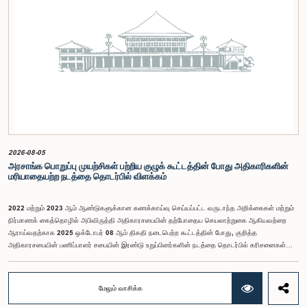
2026-08-05
அரசாங்க பொறுப்பு முயற்சிகள் பற்றிய குழுக் கூட்டத்தின் போது அதிகாரிகளின்
மரியாதையற்ற நடத்தை தொடர்பில் விளக்கம்
2022 மற்றும் 2023 ஆம் ஆண்டுகளுக்கான கணக்காய்வு செய்யப்பட்ட வருடாந்த அறிக்கைகள் மற்றும்
நிர்மாணக் கைத்தொழில் அபிவிருத்தி அதிகாரசபையின் தற்போதைய செயலாற்றுகை ஆகியவற்றை
ஆராய்வதற்காக 2025 ஒக்டோபர் 08 ஆம் திகதி நடைபெற்ற கூட்டத்தின் போது, குறித்த
அதிகாரசபையின் பணிப்பாளர் சபையின் இரண்டு உறுப்பினர்களின் நடத்தை தொடர்பில் கரிசனைகள்
எழுந்தன என்பதை அரசாங்க பொறுப்பு முயற்சிகள் பற்றிய குழு பொதுமக்களுக்கு
அறியத்தருகின்றது. பாராளுமன்றக் குழுக்களின் முன் சமூகமளிக்கும் போது பின்பற்ற வேண்டியதாக
நிர்ணயிக்கப்பட்ட ஆடை நடைமுறைக்கு இணங்காத வகையிலேயே அதிகாரிகளில் ஒருவர்
மேலும் வாசிக்க
இக்கூட்டத்தில் கலந்துகொண்டார் என்பதைக் குழு அவதானித்தது. மேலும், தாபிக்கப்பட்ட பாராளுமன்ற
நடைமுறை மற்றும் ஒழுங்குமுறைகளுக்கு முரணான வகையில், தவிசாளரின் முன் அனுமதியைப்