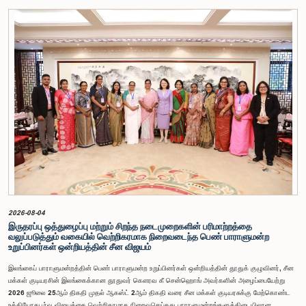
பெறாமலேயே இரு அதிகாரிகளும் குழுவின் நடவடிக்கைகளிலிருந்து வெளியேறினர். இச்சம்பவங்களைத்
தொடர்ந்து, அரசாங்க பொறுப்பு முயற்சிகள் பற்றிய குழுவின் கௌரவ தவிசாளரினால் எழுப்பப்பட்ட
சிறப்புரிமைப் பிரச்சினையினையடுத்து, பாராளுமன்றத்தை அவமதித்தமை தொடர்பான
குற்றச்சாட்டுகளின் பேரில் இரு அதிகாரிகளும் 2026 பெப்ரவரி 17 ஆம் திகதி ஒழுக்கநெறிகள் மற்றும்
சிறப்புரிமைகள் பற்றிய குழுவின் முன்னிலையில் ஆஜராகினர். இந்த நடவடிக்கைகளின் போது, அவர்கள்
தமது நடத்தைக்காக மனப்பூர்வமான மன்னிப்பைக் கோரினர். உரிய பரிசீலனையின் பின்னர்,
அதிகாரிகள் தமது செயல்களின் தீவிரத்தை ஏற்றுக்கொண்டுள்ளார்கள் என்பதையும், பாராளுமன்றக்
குழுக்களின் அதிகாரம், கௌரவம் மற்றும் தாபிக்கப்பட்ட நடைமுறைகளை மதிப்பதன்
முக்கியத்துவத்தைப் புரிந்துள்ளமையை வெளிப்படுத்தியுள்ளனர் என்பதையும் கவனத்திற்கொண்டு,
ஒழுக்கநெறிகள் மற்றும் சிறப்புரிமைகள் பற்றிய குழுவானது அரசாங்க பொறுப்பு முயற்சிகள் பற்றிய
குழுவின் தவிசாளருடன் இணைந்து அவர்களது மன்னிப்பை ஏற்றுக்கொண்டது.பாராளுமன்றக்
குழுக்களின் முன்னிலையில் ஆஜராகும் அனைத்து தனிநபர்களும் மிக உயர்ந்த நடத்தை தரநிலைகளைக்
கடைப்பிடிக்க வேண்டும், நாடாளுமன்ற நடைமுறைகளுக்கு இணங்க வேண்டும் மற்றும் எல்லா
நேரங்களிலும் நாடாளுமன்றத்தின் கண்ணியம் மற்றும் அதிகாரத்தை நிலைநிறுத்த வேண்டும் என்று
இந்தக் குழு வலியுறுத்த விரும்புகிறது.அரசாங்க பொறுப்பு முயற்சிகள் பற்றிய குழுஇலங்கை
பாராளுமன்றம்
2026-08-04
இருதரப்பு ஒத்துழைப்பு மற்றும் சிறந்த நடைமுறைகளின் பரிமாற்றத்தை
வலுப்படுத்தும் வகையில் வெற்றிகரமாக நிறைவடைந்த பெண் பாராளுமன்ற
உறுப்பினர்கள் ஒன்றியத்தின் சீன விஜயம்
இலங்கைப் பாராளுமன்றத்தின் பெண் பாராளுமன்ற உறுப்பினர்கள் ஒன்றியத்தின் தூதுக் குழுவினர், சீன
மக்கள் குடியரசின் இலங்கைக்கான தூதுவர் கௌரவ கீ சென்ஹொங் அவர்களின் அழைப்பையேற்று
2026 ஜூலை 25ஆம் திகதி முதல் ஆகஸ்ட் 2ஆம் திகதி வரை சீன மக்கள் குடியரசுக்கு மேற்கொண்ட
உத்தியோகபூர்வ விஜயத்தை வெற்றிகரமாக நிறைவுசெய்தது.பாராளுமன்றங்களுக்கிடையிலான