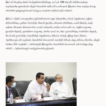
இலட்சம் பேருக்கு நீரைப் பெற்றுக்கொடுக்கிறது. நாட்டில் 100 வீத நீர் விநியோகத்தை
வழங்குவதே ஜனாதிபதி மற்றும் பிரதமரின் எதிர்பார்ப்பு என்பதால் இதனை அடைவதற்கு பொது
மக்களின் ஒத்துழைப்பையும் பெற்று நடவடிக்கை எடுக்கப்படும் என்றார்.
இக்கூட்டத்தில் பாராளுமன்ற உறுப்பினர்களான மதுர விதானகே, சம்பத் அதுகோரல, ரஜிகா
விக்ரமசிங்ஹ, முதிதா பிரசாந்தி, மிலான் ஜயதிக, வீரசுமன வீரசிங்ஹ, டீ.எஸ்.ஹேரத், சுதத்
மஞ்சுல, ரோஹன திஸாநாயக்க, காதர் மஸ்தான், வசந்த யாப்பாபண்டார, அஜித் ராஜபக்ஷ,
ஜயரத்ன ஹேரத், குணதிலக ராஜபக்ஷ, அசங்க நவரட்ன, கீதா குமாரசிங்ஹ, சமன்பிரிய ஹேரத்,
கே.பி.எஸ்.குமாரசிறி, அமரகீர்த்தி அதுகோரல, சிறிபால கம்லத், இசுறு தொடங்கொட
ஆகியோரும், நீர் வழங்கல் அமைச்சின் செயலாளர் கலாநிதி பிரியத் பந்து விக்ரம, கிராமிய மற்றும்
பிரதேச நீர்க் கருத்திட்ட அபிவிருத்தி இராஜாங்க அமைச்சின் செயலாளர் எஸ்.பி.விஜயபந்து
உள்ளிட்ட அதிகாரிகளும் கலந்துகொண்டிருந்தனர்.