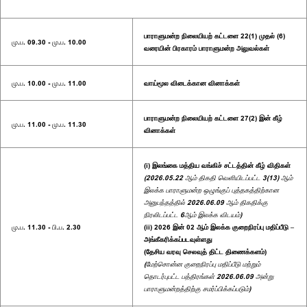
பாராளுமன்ற நிலையியற் கட்டளை 22(1) முதல் (6)
மு.ப. 09.30 - மு.ப. 10.00
வரையின் பிரகாரம் பாராளுமன்ற அலுவல்கள்
மு.ப. 10.00 - மு.ப. 11.00
வாய்மூல விடைக்கான வினாக்கள்
பாராளுமன்ற நிலையியற் கட்டளை 27(2) இன் கீழ்
மு.ப. 11.00 - மு.ப. 11.30
வினாக்கள்
(i) இலங்கை மத்திய வங்கிச் சட்டத்தின் கீழ் விதிகள்
(2026.05.22 ஆம் திகதி வெளியிடப்பட்ட 3(13) ஆம்
இலக்க பாராளுமன்ற ஒழுங்குப் புத்தகத்திற்கான
அனுபந்தத்தில் 2026.06.09 ஆம் திகதிக்கு
நிரலிடப்பட்ட 6ஆம் இலக்க விடயம்)
மு.ப. 11.30 - பி.ப. 2.30
(ii) 2026 இன் 02 ஆம் இலக்க குறைநிரப்பு மதிப்பீடு –
அங்கீகரிக்கப்படவுள்ளது
(தேசிய வரவு செலவுத் திட்ட திணைக்களம்)
(மேற்சொன்ன குறைநிரப்பு மதிப்பீடு மற்றும்
தொடர்புபட்ட பத்திரங்கள் 2026.06.09 அன்று
பாராளுமன்றத்திற்கு சமர்ப்பிக்கப்படும்)