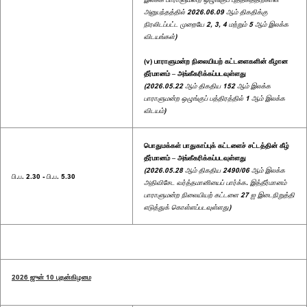
அனுபந்தத்தில் 2026.06.09 ஆம் திகதிக்கு
நிரலிடப்பட்ட முறையே 2, 3, 4 மற்றும் 5 ஆம் இலக்க
விடயங்கள்)
(v) பாராளுமன்ற நிலையியற் கட்டளைகளின் கீழான
தீர்மானம் – அங்கீகரிக்கப்படவுள்ளது
(2026.05.22 ஆம் திகதிய 152 ஆம் இலக்க
பாராளுமன்ற ஒழுங்குப் பத்திரத்தில் 1 ஆம் இலக்க
விடயம்)
பொதுமக்கள் பாதுகாப்புக் கட்டளைச் சட்டத்தின் கீழ்
தீர்மானம் – அங்கீகரிக்கப்படவுள்ளது
(2026.05.28 ஆம் திகதிய 2490/06 ஆம் இலக்க
பி.ப. 2.30 - பி.ப. 5.30
அதிவிசேட வர்த்தமானியைப் பார்க்க. இத்தீர்மானம்
பாராளுமன்ற நிலையியற் கட்டளை 27 ஐ இடைநிறுத்தி
எடுத்துக் கொள்ளப்படவுள்ளது)
2026 ஜுன் 10 புதன்கிழமை