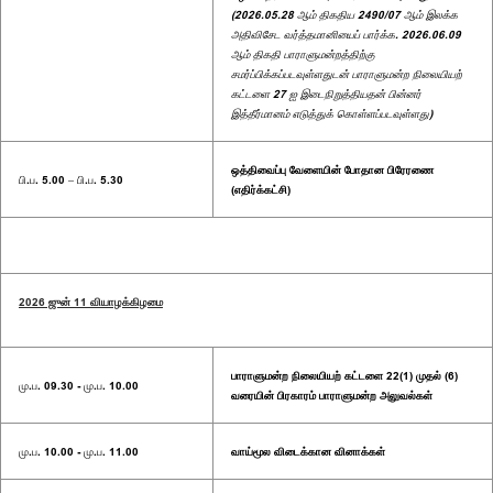
(2026.05.28 ஆம் திகதிய 2490/07 ஆம் இலக்க
அதிவிசேட வர்த்தமானியைப் பார்க்க. 2026.06.09
ஆம் திகதி பாராளுமன்றத்திற்கு
சமர்ப்பிக்கப்படவுள்ளதுடன் பாராளுமன்ற நிலையியற்
கட்டளை 27 ஐ இடைநிறுத்தியதன் பின்னர்
இத்தீர்மானம் எடுத்துக் கொள்ளப்படவுள்ளது)
ஒத்திவைப்பு வேளையின் போதான பிரேரணை
பி.ப. 5.00 – பி.ப. 5.30
(எதிர்க்கட்சி)
2026 ஜுன் 11 வியாழக்கிழமை
பாராளுமன்ற நிலையியற் கட்டளை 22(1) முதல் (6)
மு.ப. 09.30 - மு.ப. 10.00
வரையின் பிரகாரம் பாராளுமன்ற அலுவல்கள்
மு.ப. 10.00 - மு.ப. 11.00
வாய்மூல விடைக்கான வினாக்கள்