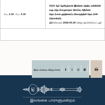
2025 ஆம் ஆண்டிற்கான இலங்கை மத்திய வங்கியின்
வருடாந்த பொருளாதார மீளாய்வு அறிக்கை
பி.ப. 2.30 - பி.ப. 5.30
தொடர்பான ஒத்திவைப்பு விவாதத்தின் தொடர்ச்சி
(அரசாங்கம்)
(இவ்விவாதம் 2026.05.20 அன்று ஆரம்பிக்கப்பட்டது)
இந்தப் பக்கத்தை பகிர்ந்து கொள்க
Facebook
X
WhatsApp
LinkedIn