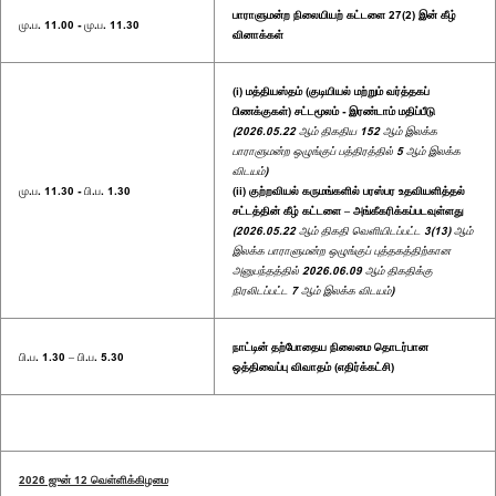
பாராளுமன்ற நிலையியற் கட்டளை 27(2) இன் கீழ்
மு.ப. 11.00 - மு.ப. 11.30
வினாக்கள்
(i) மத்தியஸ்தம் (குடியியல் மற்றும் வர்த்தகப்
பிணக்குகள்) சட்டமூலம் - இரண்டாம் மதிப்பீடு
(2026.05.22 ஆம் திகதிய 152 ஆம் இலக்க
பாராளுமன்ற ஒழுங்குப் பத்திரத்தில் 5 ஆம் இலக்க
விடயம்)
மு.ப. 11.30 - பி.ப. 1.30
(ii) குற்றவியல் கருமங்களில் பரஸ்பர உதவியளித்தல்
சட்டத்தின் கீழ் கட்டளை – அங்கீகரிக்கப்படவுள்ளது
(2026.05.22 ஆம் திகதி வெளியிடப்பட்ட 3(13) ஆம்
இலக்க பாராளுமன்ற ஒழுங்குப் புத்தகத்திற்கான
அனுபந்தத்தில் 2026.06.09 ஆம் திகதிக்கு
நிரலிடப்பட்ட 7 ஆம் இலக்க விடயம்)
நாட்டின் தற்போதைய நிலைமை தொடர்பான
பி.ப. 1.30 – பி.ப. 5.30
ஒத்திவைப்பு விவாதம் (எதிர்க்கட்சி)
2026 ஜுன் 12 வெள்ளிக்கிழமை