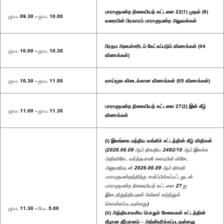
பாராளுமன்ற நிலையியற் கட்டளை 22(1) முதல் (6)
மு.ப. 09.30 - மு.ப. 10.00
வரையின் பிரகாரம் பாராளுமன்ற அலுவல்கள்
பிரதம அமைச்சரிடம் கேட்கப்படும் வினாக்கள் (04
மு.ப. 10.00 - மு.ப. 10.30
வினாக்கள்)
மு.ப. 10.30 - மு.ப. 11.00
வாய்மூல விடைக்கான வினாக்கள் (05 வினாக்கள்)
பாராளுமன்ற நிலையியற் கட்டளை 27(2) இன் கீழ்
மு.ப. 11.00 - மு.ப. 11.30
வினாக்கள்
(i) இலங்கை மத்திய வங்கிச் சட்டத்தின் கீழ் விதிகள்
(2026.06.09 ஆம் திகதிய 2492/10 ஆம் இலக்க
அதிவிசேட வர்த்தமானி சபையின் விசேட
அனுமதியுடன் 2026.06.09 ஆம் திகதி
பாராளுமன்றத்திற்கு சமர்ப்பிக்கப்பட்டதுடன்
பாராளுமன்ற நிலையியற் கட்டளை 27 ஐ
இடைநிறுத்தியதன் பின்னர் எடுத்துக்
கொள்ளப்படவுள்ளது)
மு.ப. 11.30 - பி.ப. 5.00
(ii) அத்தியாவசிய பொதுச் சேவைகள் சட்டத்தின்
கீழான தீர்மானம் – அங்கீகரிக்கப்படவுள்ளது