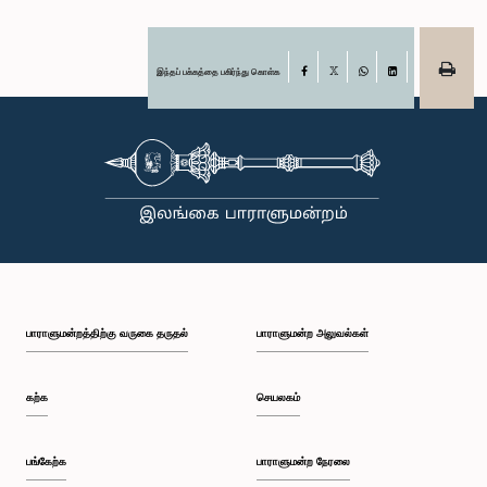
இந்தப் பக்கத்தை பகிர்ந்து கொள்க
Facebook
X
WhatsApp
LinkedIn
பாராளுமன்றத்திற்கு வருகை தருதல்
பாராளுமன்ற அலுவல்கள்
கற்க
செயலகம்
பங்கேற்க
பாராளுமன்ற நேரலை