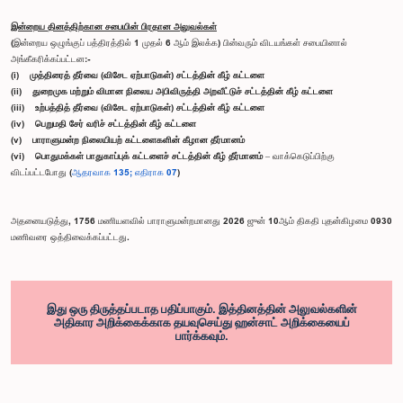
இன்றைய தினத்திற்கான சபையின் பிரதான அலுவல்கள்
(இன்றைய ஒழுங்குப் பத்திரத்தில் 1 முதல் 6 ஆம் இலக்க) பின்வரும் விடயங்கள் சபையினால்
அங்கீகரிக்கப்பட்டன:-
(i) முத்திரைத் தீர்வை (விசேட ஏற்பாடுகள்) சட்டத்தின் கீழ் கட்டளை
(ii) துறைமுக மற்றும் விமான நிலைய அபிவிருத்தி அறவீட்டுச் சட்டத்தின் கீழ் கட்டளை
(iii) உற்பத்தித் தீர்வை (விசேட ஏற்பாடுகள்) சட்டத்தின் கீழ் கட்டளை
(iv) பெறுமதி சேர் வரிச் சட்டத்தின் கீழ் கட்டளை
(v) பாராளுமன்ற நிலையியற் கட்டளைகளின் கீழான தீர்மானம்
(vi) பொதுமக்கள் பாதுகாப்புக் கட்டளைச் சட்டத்தின் கீழ் தீர்மானம்
– வாக்கெடுப்பிற்கு
விடப்பட்டபோது (
ஆதரவாக 135; எதிராக 07
)
அதனையடுத்து, 1756 மணியளவில் பாராளுமன்றமானது 2026 ஜுன் 10ஆம் திகதி புதன்கிழமை 0930
மணிவரை ஒத்திவைக்கப்பட்டது.
இது ஒரு திருத்தப்படாத பதிப்பாகும். இத்தினத்தின் அலுவல்களின்
அதிகார அறிக்கைக்காக தயவுசெய்து ஹன்சாட் அறிக்கையைப்
பார்க்கவும்.