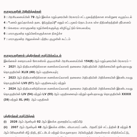
சபாநாயகரின் அறிவித்தல்கள்
3 : அரசியலமைப்பின் 79 ஆம் இலக்க உறுப்புரையின் பிரகாரம் சட்டமூலத்திற்கான சான்றுரை எழுதப்படல்
4 : "பணம் தூய்தாக்கல் தடை (திருத்தம்)" எனும் சட்டமூலம் தொடர்பாக உச்ச நீதிமன்றத்தின் தீர்மானம்
5 : கௌரவ பாராளுமன்ற உறுப்பினர்களுக்கு விழிப்பூட்டும் செயலமர்வு
6 : பாராளுமன்ற உறுப்பினர்களுக்கான நிகழ்ச்ச
7 : பாராளுமன்ற அலுவல்கள் பற்றிய குழுவின் கூட்டம்
சபாநாயகரினால் பத்திரங்கள் சமர்ப்பிக்கப்படல்
இலங்கைச் சனநாயகச் சோசலிசக் குடியரசின் அரசியலமைப்பின் 154(6) ஆம் உறுப்புரையின் பிரகாரம் ─
• 2021 ஆம் நிதியாண்டுக்கான கணக்காய்வாளர் தலைமை அதிபதியின் அறிக்கையின் ஒன்பதாவது
தொகுதியின் XLIX (49) ஆம் பகுதியையும்;
• 2023 ஆம் நிதியாண்டுக்கான கணக்காய்வாளர் தலைமை அதிபதியின் அறிக்கையின் இரண்டாவது
தொகுதியின் LVII (57) ஆம் பகுதியையும்; மற்றும்
• 2024 ஆம் நிதியாண்டுக்கான கணக்காய்வாளர் தலைமை அதிபதியின் அறிக்கையின் இரண்டாவது
தொகுதியின் LIV (54) மற்றும் LV (55) ஆம் பகுதிகளையும் மற்றும் ஒன்பதாவது தொகுதியின் XXXIX
(39) மற்றும் XL (40) ஆம் பகுதிகள்
பத்திரங்கள் சமர்ப்பித்தல்
(i) 2026 ஆம் ஆண்டின் 02 ஆம் இலக்க குறைநிரப்பு மதிப்பீடு
(ii) 2007 ஆம் ஆண்டின் 48 ஆம் இலக்க விசேட வியாபாரப் பண்ட அறவீட்டுச் சட்டத்தின் 2 மற்றும் 5
ஆம் பிரிவுகளின் கீழ் நிதி, திட்டமிடல் மற்றும் பொருளாதார அபிவிருத்தி அமைச்சரால் விதிக்கப்பட்டு,