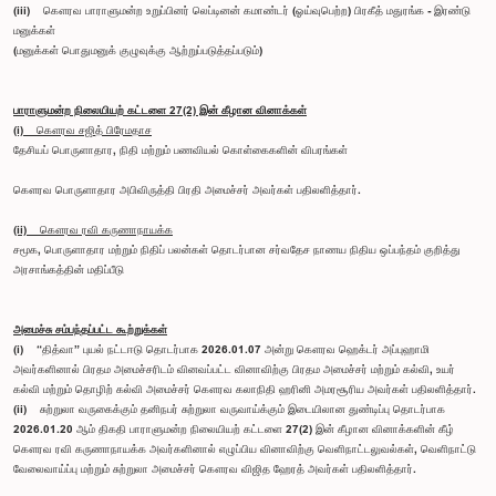
(iii) கௌரவ பாராளுமன்ற உறுப்பினர் லெப்டினன் கமாண்டர் (ஓய்வுபெற்ற) பிரகீத் மதுரங்க - இரண்டு
மனுக்கள்
(மனுக்கள் பொதுமனுக் குழுவுக்கு ஆற்றுப்படுத்தப்படும்)
பாராளுமன்ற நிலையியற் கட்டளை 27(2) இன் கீழான வினாக்கள்
(i) கௌரவ சஜித் பிரேமதாச
தேசியப் பொருளாதார, நிதி மற்றும் பணவியல் கொள்கைகளின் விபரங்கள்
கௌரவ பொருளாதார அபிவிருத்தி பிரதி அமைச்சர் அவர்கள் பதிலளித்தார்.
(ii) கௌரவ ரவி கருணாநாயக்க
சமூக, பொருளாதார மற்றும் நிதிப் பலன்கள் தொடர்பான சர்வதேச நாணய நிதிய ஒப்பந்தம் குறித்து
அரசாங்கத்தின் மதிப்பீடு
அமைச்சு சம்பந்தப்பட்ட கூற்றுக்கள்
(i) “தித்வா” புயல் நட்டஈடு தொடர்பாக 2026.01.07 அன்று கௌரவ ஹெக்டர் அப்புஹாமி
அவர்களினால் பிரதம அமைச்சரிடம் வினவப்பட்ட வினாவிற்கு பிரதம அமைச்சர் மற்றும் கல்வி, உயர்
கல்வி மற்றும் தொழிற் கல்வி அமைச்சர் கௌரவ கலாநிதி ஹரினி அமரசூரிய அவர்கள் பதிலளித்தார்.
(ii) சுற்றுலா வருகைக்கும் தனிநபர் சுற்றுலா வருவாய்க்கும் இடையிலான துண்டிப்பு தொடர்பாக
2026.01.20 ஆம் திகதி பாராளுமன்ற நிலையியற் கட்டளை 27(2) இன் கீழான வினாக்களின் கீழ்
கௌரவ ரவி கருணாநாயக்க அவர்களினால் எழுப்பிய வினாவிற்கு வெளிநாட்டலுவல்கள், வெளிநாட்டு
வேலைவாய்ப்பு மற்றும் சுற்றுலா அமைச்சர் கௌரவ விஜித ஹேரத் அவர்கள் பதிலளித்தார்.