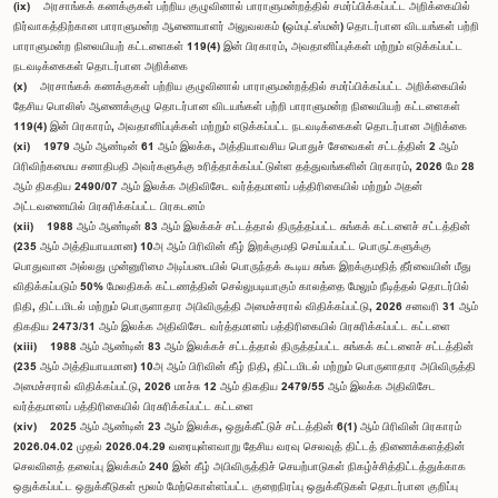
(ix) அரசாங்கக் கணக்குகள் பற்றிய குழுவினால் பாராளுமன்றத்தில் சமர்ப்பிக்கப்பட்ட அறிக்கையில்
நிர்வாகத்திற்கான பாராளுமன்ற ஆணையாளர் அலுவலகம் (ஒம்புட்ஸ்மன்) தொடர்பான விடயங்கள் பற்றி
பாராளுமன்ற நிலையியற் கட்டளைகள் 119(4) இன் பிரகாரம், அவதானிப்புக்கள் மற்றும் எடுக்கப்பட்ட
நடவடிக்கைகள் தொடர்பான அறிக்கை
(x) அரசாங்கக் கணக்குகள் பற்றிய குழுவினால் பாராளுமன்றத்தில் சமர்ப்பிக்கப்பட்ட அறிக்கையில்
தேசிய பொலிஸ் ஆணைக்குழு தொடர்பான விடயங்கள் பற்றி பாராளுமன்ற நிலையியற் கட்டளைகள்
119(4) இன் பிரகாரம், அவதானிப்புக்கள் மற்றும் எடுக்கப்பட்ட நடவடிக்கைகள் தொடர்பான அறிக்கை
(xi) 1979 ஆம் ஆண்டின் 61 ஆம் இலக்க, அத்தியாவசிய பொதுச் சேவைகள் சட்டத்தின் 2 ஆம்
பிரிவிற்கமைய சனாதிபதி அவர்களுக்கு உரித்தாக்கப்பட்டுள்ள தத்துவங்களின் பிரகாரம், 2026 மே 28
ஆம் திகதிய 2490/07 ஆம் இலக்க அதிவிசேட வர்த்தமானப் பத்திரிகையில் மற்றும் அதன்
அட்டவணையில் பிரசுரிக்கப்பட்ட பிரகடனம்
(xii) 1988 ஆம் ஆண்டின் 83 ஆம் இலக்கச் சட்டத்தால் திருத்தப்பட்ட சுங்கக் கட்டளைச் சட்டத்தின்
(235 ஆம் அத்தியாயமான) 10அ ஆம் பிரிவின் கீழ் இறக்குமதி செய்யப்பட்ட பொருட்களுக்கு
பொதுவான அல்லது முன்னுரிமை அடிப்படையில் பொருந்தக் கூடிய சுங்க இறக்குமதித் தீர்வையின் மீது
விதிக்கப்படும் 50% மேலதிகக் கட்டணத்தின் செல்லுபடியாகும் காலத்தை மேலும் நீடித்தல் தொடர்பில்
நிதி, திட்டமிடல் மற்றும் பொருளாதார அபிவிருத்தி அமைச்சரால் விதிக்கப்பட்டு, 2026 சனவரி 31 ஆம்
திகதிய 2473/31 ஆம் இலக்க அதிவிசேட வர்த்தமானப் பத்திரிகையில் பிரசுரிக்கப்பட்ட கட்டளை
(xiii) 1988 ஆம் ஆண்டின் 83 ஆம் இலக்கச் சட்டத்தால் திருத்தப்பட்ட சுங்கக் கட்டளைச் சட்டத்தின்
(235 ஆம் அத்தியாயமான) 10அ ஆம் பிரிவின் கீழ் நிதி, திட்டமிடல் மற்றும் பொருளாதார அபிவிருத்தி
அமைச்சரால் விதிக்கப்பட்டு, 2026 மாச்சு 12 ஆம் திகதிய 2479/55 ஆம் இலக்க அதிவிசேட
வர்த்தமானப் பத்திரிகையில் பிரசுரிக்கப்பட்ட கட்டளை
(xiv) 2025 ஆம் ஆண்டின் 23 ஆம் இலக்க, ஒதுக்கீட்டுச் சட்டத்தின் 6(1) ஆம் பிரிவின் பிரகாரம்
2026.04.02 முதல் 2026.04.29 வரையுள்ளவாறு தேசிய வரவு செலவுத் திட்டத் திணைக்களத்தின்
செலவினத் தலைப்பு இலக்கம் 240 இன் கீழ் அபிவிருத்திச் செயற்பாடுகள் நிகழ்ச்சித்திட்டத்துக்காக
ஒதுக்கப்பட்ட ஒதுக்கீடுகள் மூலம் மேற்கொள்ளப்பட்ட குறைநிரப்பு ஒதுக்கீடுகள் தொடர்பான குறிப்பு