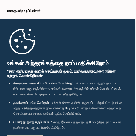
பாராளுமன்ற உறுப்பினர்கள்
முதற்பக்கம்
பாராளுமன்ற கையடக்க செயலி
உங்கள் அந்தரங்கத்தை நாம் மதிக்கிறோம்
"சரி" என்பதைக் கிளிக் செய்வதன் மூலம், பின்வருவனவற்றை நீங்கள்
ஏற்றுக் கொள்கிறீர்கள்:
அமர்வு கண்காணிப்பு (Session Tracking):
மென்மையான மற்றும் தனிப்பட்ட
ரீதியான அனுபவத்திற்காக எங்கள் இணையத்தளத்தில் உங்கள் செயற்பாட்டைக்
எம்மை பின்தொடர்க :
கண்காணிக்க அமர்வுகளைப் பயன்படுத்துகிறோம்.
தரவினைப் பதிவு செய்தல் :
எங்கள் சேவைகளின் பாதுகாப்பு மற்றும் செயற்பாட்டை
விருதுகள்
உறுதிப்படுத்துவதற்காக நாம் உங்களது IP முகவரி, சாதன விவரங்கள் மற்றும் பிற
தொடர்புடைய தரவை நாங்கள் பதிவு செய்கிறோம்.
பயனர் நடத்தை பகுப்பாய்வு :
எமது இணையத்தளத்தை மேம்படுத்த நாம் பயனர்
தனியுரிமைக் கொள்கை
நடத்தையை பகுப்பாய்வு செய்கிறோம்.