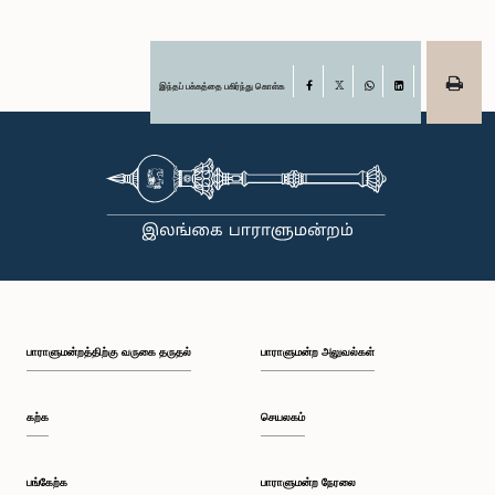
இந்தப் பக்கத்தை பகிர்ந்து கொள்க
Facebook
X
WhatsApp
LinkedIn
பாராளுமன்றத்திற்கு வருகை தருதல்
பாராளுமன்ற அலுவல்கள்
கற்க
செயலகம்
பங்கேற்க
பாராளுமன்ற நேரலை