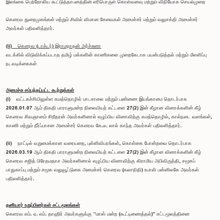
இலங்கை பெற்றோலிய கூட்டுத்தாபனத்தின் எரிபொருள் கொள்வனவு மற்றும் விநியோக செயல்முறை
கௌரவ துறைமுகங்கள் மற்றும் சிவில் விமான சேவைகள் அமைச்சர் மற்றும் வலுசக்தி அமைச்சர்
அவர்கள் பதிலளித்தார்.
(ii) கௌரவ (டாக்டர்) இராமநாதன் அர்ச்சுனா
வடக்கில் விடுவிக்கப்படாத தமிழ் மக்களின் காணிகளை முறைகேடாக பயன்படுத்தல் மற்றும் மீளளிப்பு
நடவடிக்கைகள்
அமைச்சு சம்பந்தப்பட்ட கூற்றுக்கள்
(i) வட்டகச்சியிலுள்ள கமத்தொழில் பாடசாலை மற்றும் பண்ணை இயங்காமை தொடர்பாக
2026.01.07 ஆம் திகதி பாராளுமன்ற நிலையியற் கட்டளை 27(2) இன் கீழான வினாக்களின் கீழ்
கௌரவ சிவஞானம் சிறீதரன் அவர்களினால் எழுப்பிய வினாவிற்கு கமத்தொழில், கால்நடை வளங்கள்,
காணி மற்றும் நீர்ப்பாசன அமைச்சர் கௌரவ கே.டீ. லால் காந்த அவர்கள் பதிலளித்தார்.
(ii) நாட்டில் வறுமைக்கான வரையறை, புள்ளிவிபரங்கள், கொள்கை போன்றவை தொடர்பாக
2026.03.19 ஆம் திகதி பாராளுமன்ற நிலையியற் கட்டளை 27(2) இன் கீழான வினாக்களின் கீழ்
கௌரவ சஜித் பிரேதமதாச அவர்களினால் எழுப்பிய வினாவிற்கு கிராமிய அபிவிருத்தி, சமூகப்
பாதுகாப்பு மற்றும் சமூக வலுவூட்டுகை அமைச்சர் கௌரவ (கலாநிதி) உபாலி பன்னிலகே அவர்கள்
பதிலளித்தார்.
தனியார் உறுப்பினர்கள் சட்டமூலங்கள்
கெளரவ எம். ஏ. எம். தாஹிர் அவர்களுக்கு “மாஸ் மன்ற (கூட்டிணைத்தல்)” சட்டமூலத்தினை