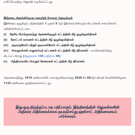
சமர்ப்பிப்பதற்கு அனுமதி வழங்கப்பட்டது.
இன்றைய தினத்திற்கான சபையின் பிரதான அலுவல்கள்
(இன்றைய ஒழுங்குப் பத்திரத்தில் 1 முதல் 5 ஆம் இலக்க) பின்வரும் விடயங்கள் சபையினால்
அங்கீகரிக்கப்பட்டன:-
(i) தேசிய போக்குவரத்து ஆணைக்குழுச் சட்டத்தின் கீழ் ஒழுங்குவிதிகள்
(ii) மோட்டார் வாகனச் சட்டத்தின் கீழ் ஒழுங்குவிதிகள்
(iii) குடிவருவோர் மற்றும் குடியகல்வோர் சட்டத்தின் கீழ் ஒழுங்குவிதிகள்
(iv) பொதுமக்கள் பாதுகாப்புக் கட்டளைச் சட்டத்தின் கீழ் தீர்மானம்
– வாக்கெடுப்பிற்கு
விடப்பட்டபோது (
ஆதரவாக 145; எதிராக 06
)
(v) அத்தியாவசிய பொதுச் சேவைகள் சட்டத்தின் கீழ் தீர்மானம்
அதனையடுத்து, 1816 மணியளவில் பாராளுமன்றமானது 2026 மே 08ஆம் திகதி வெள்ளிக்கிழமை
1135 மணிவரை ஒத்திவைக்கப்பட்டது.
இது ஒரு திருத்தப்படாத பதிப்பாகும். இத்தினத்தின் அலுவல்களின்
அதிகார அறிக்கைக்காக தயவுசெய்து ஹன்சாட் அறிக்கையைப்
பார்க்கவும்.