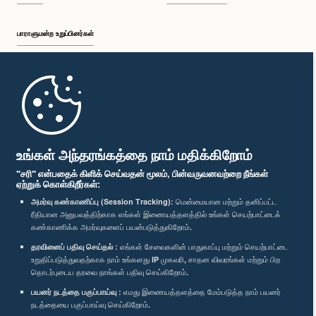
பாராளுமன்ற உறுப்பினர்கள்
முதற்பக்கம்
பாராளுமன்ற கையடக்க செயலி
உங்கள் அந்தரங்கத்தை நாம் மதிக்கிறோம்
"சரி" என்பதைக் கிளிக் செய்வதன் மூலம், பின்வருவனவற்றை நீங்கள்
ஏற்றுக் கொள்கிறீர்கள்:
அமர்வு கண்காணிப்பு (Session Tracking):
மென்மையான மற்றும் தனிப்பட்ட
ரீதியான அனுபவத்திற்காக எங்கள் இணையத்தளத்தில் உங்கள் செயற்பாட்டைக்
எம்மை பின்தொடர்க :
கண்காணிக்க அமர்வுகளைப் பயன்படுத்துகிறோம்.
தரவினைப் பதிவு செய்தல் :
எங்கள் சேவைகளின் பாதுகாப்பு மற்றும் செயற்பாட்டை
விருதுகள்
உறுதிப்படுத்துவதற்காக நாம் உங்களது IP முகவரி, சாதன விவரங்கள் மற்றும் பிற
தொடர்புடைய தரவை நாங்கள் பதிவு செய்கிறோம்.
பயனர் நடத்தை பகுப்பாய்வு :
எமது இணையத்தளத்தை மேம்படுத்த நாம் பயனர்
தனியுரிமைக் கொள்கை
நடத்தையை பகுப்பாய்வு செய்கிறோம்.