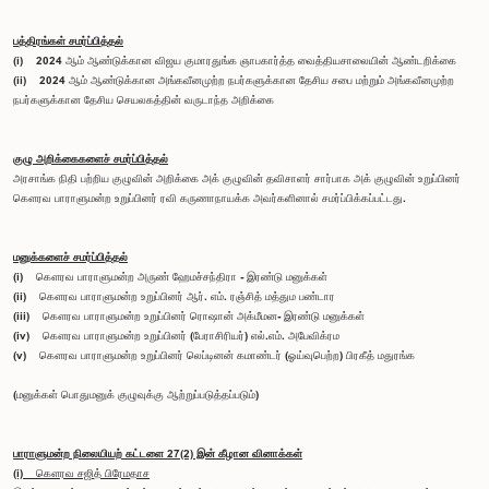
பத்திரங்கள் சமர்ப்பித்தல்
(i) 2024 ஆம் ஆண்டுக்கான விஜய குமாரதுங்க ஞாபகார்த்த வைத்தியசாலையின் ஆண்டறிக்கை
(ii) 2024 ஆம் ஆண்டுக்கான அங்கவீனமுற்ற நபர்களுக்கான தேசிய சபை மற்றும் அங்கவீனமுற்ற
நபர்களுக்கான தேசிய செயலகத்தின் வருடாந்த அறிக்கை
குழு அறிக்கைகளைச் சமர்ப்பித்தல்
அரசாங்க நிதி பற்றிய குழுவின் அறிக்கை அக் குழுவின் தவிசாளர் சார்பாக அக் குழுவின் உறுப்பினர்
கௌரவ பாராளுமன்ற உறுப்பினர் ரவி கருணாநாயக்க அவர்களினால் சமர்ப்பிக்கப்பட்டது.
மனுக்களைச் சமர்ப்பித்தல்
(i) கௌரவ பாராளுமன்ற அருண் ஹேமச்சந்திரா - இரண்டு மனுக்கள்
(ii) கௌரவ பாராளுமன்ற உறுப்பினர் ஆர். எம். ரஞ்சித் மத்தும பண்டார
(iii) கௌரவ பாராளுமன்ற உறுப்பினர் ரொஷான் அக்மீமன- இரண்டு மனுக்கள்
(iv) கௌரவ பாராளுமன்ற உறுப்பினர் (பேராசிரியர்) எல்.எம். அபேவிக்ரம
(v) கௌரவ பாராளுமன்ற உறுப்பினர் லெப்டினன் கமாண்டர் (ஓய்வுபெற்ற) பிரகீத் மதுரங்க
(மனுக்கள் பொதுமனுக் குழுவுக்கு ஆற்றுப்படுத்தப்படும்)
பாராளுமன்ற நிலையியற் கட்டளை 27(2) இன் கீழான வினாக்கள்
(i) கௌரவ சஜித் பிரேமதாச