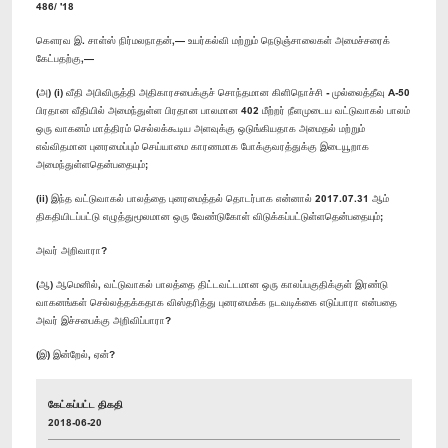
486/ '18
கௌரவ இ. சாள்ஸ் நிர்மலநாதன்,— உயர்கல்வி மற்றும் நெடுஞ்சாலைகள் அமைச்சரைக்
கேட்பதற்கு,—
(அ) (i) வீதி அபிவிருத்தி அதிகாரசபைக்குச் சொந்தமான கிளிநொச்சி - முல்லைத்தீவு A-50
பிரதான வீதியில் அமைந்துள்ள பிரதான பாலமான 402 மீற்றர் நீளமுடைய வட்டுவாகல் பாலம்
ஒரு வாகனம் மாத்திரம் செல்லக்கூடிய அளவுக்கு ஒடுங்கியதாக அமைதல் மற்றும்
எவ்விதமான புனரமைப்பும் செய்யாமை காரணமாக போக்குவரத்துக்கு இடையூறாக
அமைந்துள்ளதென்பதையும்;
(ii) இந்த வட்டுவாகல் பாலத்தை புனரமைத்தல் தொடர்பாக என்னால் 2017.07.31 ஆம்
திகதியிடப்பட்டு எழுத்துமூலமான ஒரு வேண்டுகோள் விடுக்கப்பட்டுள்ளதென்பதையும்;
அவர் அறிவாரா?
(ஆ) ஆமெனில், வட்டுவாகல் பாலத்தை திட்டவட்டமான ஒரு காலப்பகுதிக்குள் இரண்டு
வாகனங்கள் செல்லத்தக்கதாக விஸ்தரித்து புனரமைக்க நடவடிக்கை எடுப்பாரா என்பதை
அவர் இச்சபைக்கு அறிவிப்பாரா?
(இ) இன்றேல், ஏன்?
கேட்கப்பட்ட திகதி
2018-06-20