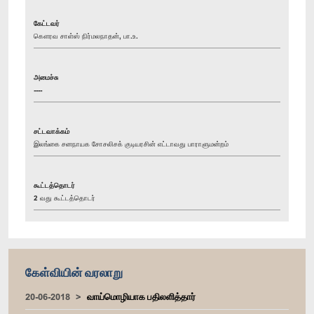
கேட்டவர்
கௌரவ சாள்ஸ் நிர்மலநாதன், பா.உ.
அமைச்சு
----
சட்டவாக்கம்
இலங்கை சனநாயக சோசலிசக் குடியரசின் எட்டாவது பாராளுமன்றம்
கூட்டத்தொடர்
2 வது கூட்டத்தொடர்
கேள்வியின் வரலாறு
20-06-2018
வாய்மொழியாக பதிலளித்தார்