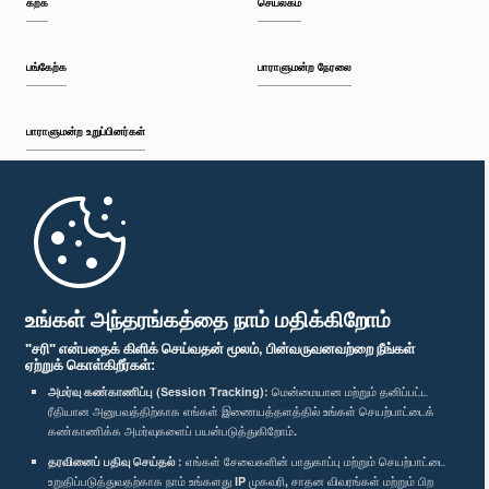
கற்க
செயலகம்
பங்கேற்க
பாராளுமன்ற நேரலை
பாராளுமன்ற உறுப்பினர்கள்
முதற்பக்கம்
பாராளுமன்ற கையடக்க செயலி
உங்கள் அந்தரங்கத்தை நாம் மதிக்கிறோம்
"சரி" என்பதைக் கிளிக் செய்வதன் மூலம், பின்வருவனவற்றை நீங்கள்
ஏற்றுக் கொள்கிறீர்கள்:
அமர்வு கண்காணிப்பு (Session Tracking):
மென்மையான மற்றும் தனிப்பட்ட
ரீதியான அனுபவத்திற்காக எங்கள் இணையத்தளத்தில் உங்கள் செயற்பாட்டைக்
எம்மை பின்தொடர்க :
கண்காணிக்க அமர்வுகளைப் பயன்படுத்துகிறோம்.
தரவினைப் பதிவு செய்தல் :
எங்கள் சேவைகளின் பாதுகாப்பு மற்றும் செயற்பாட்டை
விருதுகள்
உறுதிப்படுத்துவதற்காக நாம் உங்களது IP முகவரி, சாதன விவரங்கள் மற்றும் பிற