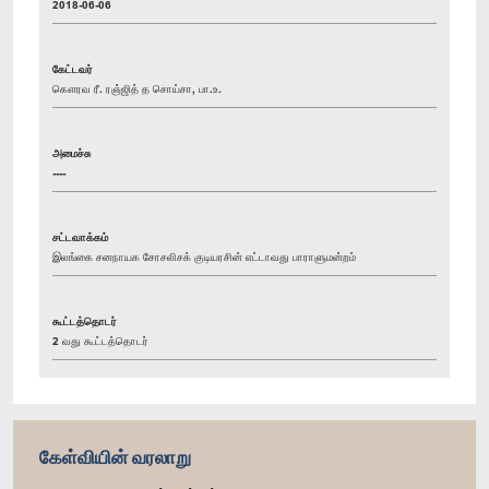
2018-06-06
கேட்டவர்
கௌரவ ரீ. ரஞ்ஜித் த சொய்சா, பா.உ.
அமைச்சு
----
சட்டவாக்கம்
இலங்கை சனநாயக சோசலிசக் குடியரசின் எட்டாவது பாராளுமன்றம்
கூட்டத்தொடர்
2 வது கூட்டத்தொடர்
கேள்வியின் வரலாறு