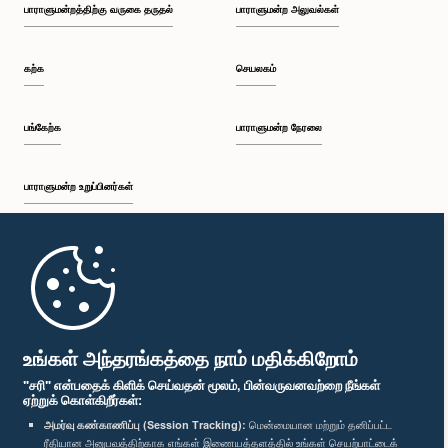
பாராளுமன்றத்திற்கு வருகை தருதல்
பாராளுமன்ற அலுவல்கள்
கற்க
செயலகம்
பங்கேற்க
பாராளுமன்ற நேரலை
பாராளுமன்ற உறுப்பினர்கள்
முதற்பக்கம்
பாராளுமன்ற கையடக்க செயலி
உங்கள் அந்தரங்கத்தை நாம் மதிக்கிறோம்
"சரி" என்பதைக் கிளிக் செய்வதன் மூலம், பின்வருவனவற்றை நீங்கள்
ஏற்றுக் கொள்கிறீர்கள்:
அமர்வு கண்காணிப்பு (Session Tracking):
மென்மையான மற்றும் தனிப்பட்ட
ரீதியான அனுபவத்திற்காக எங்கள் இணையத்தளத்தில் உங்கள் செயற்பாட்டைக்
எம்மை பின்தொடர்க :