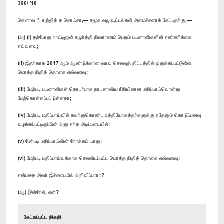
390/ '18
கௌரவ ரீ. ரஞ்ஜித் த சொய்சா,— சமூக வலுவூட்டல்கள் அமைச்சரைக் கேட்பதற்கு,—
(அ) (i) தற்போது நாட்டினுள் சமுர்த்தி நிவாரணம் பெறும் பயனாளிகளின் எண்ணிக்கை
எவ்வளவு;
(ii) இதற்காக 2017 ஆம் ஆண்டுக்கான வரவு செலவுத் திட்டத்தில் ஒதுக்கப்பட்டுள்ள
மொத்த நிதித் தொகை எவ்வளவு;
(iii) மேற்படி பயனாளிகள் தொடர்பாக நாடளாவிய ரீதியிலான மதிப்பாய்வொன்று
மேற்கொள்ளப்பட்டுள்ளதா;
(iv) மேற்படி மதிப்பாய்வில் கலந்துகொண்ட உத்தியோகத்தர்களுக்கு ஏதேனும் கொடுப்பனவு
வழங்கப்பட்டிருப்பின் அது எந்த அடிப்படையில்;
(v) மேற்படி மதிப்பாய்வின் நோக்கம் யாது;
(vi) மேற்படி மதிப்பாய்வுக்காக செலவிடப்பட்ட மொத்த நிதித் தொகை எவ்வளவு;
என்பதை அவர் இச்சபையில் அறிவிப்பாரா?
(ஆ) இன்றேல், ஏன்?
கேட்கப்பட்ட திகதி