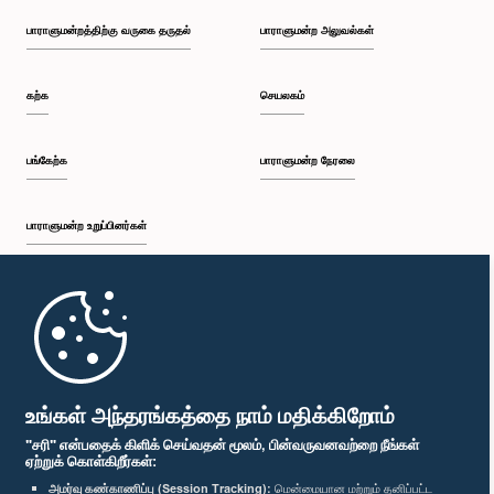
பாராளுமன்றத்திற்கு வருகை தருதல்
பாராளுமன்ற அலுவல்கள்
கற்க
செயலகம்
பங்கேற்க
பாராளுமன்ற நேரலை
பாராளுமன்ற உறுப்பினர்கள்
முதற்பக்கம்
பாராளுமன்ற கையடக்க செயலி
உங்கள் அந்தரங்கத்தை நாம் மதிக்கிறோம்
"சரி" என்பதைக் கிளிக் செய்வதன் மூலம், பின்வருவனவற்றை நீங்கள்
ஏற்றுக் கொள்கிறீர்கள்:
அமர்வு கண்காணிப்பு (Session Tracking):
மென்மையான மற்றும் தனிப்பட்ட