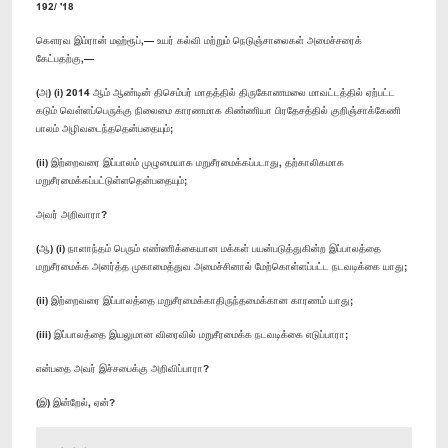
192/ '18
கௌரவ இம்ரான் மஹ்ரூப்,— உயர் கல்வி மற்றும் நெடுஞ்சாலைகள் அமைச்சரைக்
கேட்பதற்கு,—
(அ) (i) 2014 ஆம் ஆண்டின் திசெம்பர் மாதத்தில் திருகோணமலை மாவட்டத்தில் ஏற்பட்ட
கடும் வௌ்ளப்பெருக்கு நிலைமை காரணமாக கிண்ணியா பிரதேசத்தில் குறிஞ்சாக்கேணி
பாலம் அழிவடைந்ததென்பதையும்;
(ii) இற்றைவரை இப்பாலம் முழுமையாக மறுசீரமைக்கப்படாது, தற்காலிகமாக
மறுசீரமைக்கப்பட்டுள்ளதென்பதையும்;
அவர் அறிவாரா?
(ஆ) (i) நாளாந்தம் பெரும் எண்ணிக்கையான மக்கள் பயன்படுத்துகின்ற இப்பாலத்தை
மறுசீரமைக்க அனர்த்த முகாமைத்துவ அமைச்சினால் மேற்கொள்ளப்பட்ட நடவடிக்கை யாது;
(ii) இற்றைவரை இப்பாலத்தை மறுசீரமைக்காதிருந்தமைக்கான காரணம் யாது;
(iii) இப்பாலத்தை இயலுமான விரைவில் மறுசீரமைக்க நடவடிக்கை எடுப்பாரா;
என்பதை அவர் இச்சபைக்கு அறிவிப்பாரா?
(இ) இன்றேல், ஏன்?