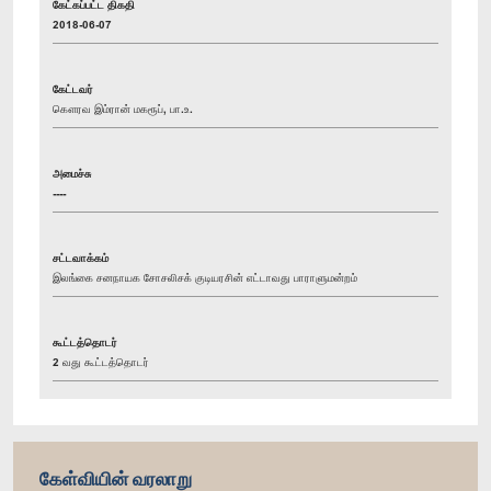
கேட்கப்பட்ட திகதி
2018-06-07
கேட்டவர்
கௌரவ இம்ரான் மகரூப், பா.உ.
அமைச்சு
----
சட்டவாக்கம்
இலங்கை சனநாயக சோசலிசக் குடியரசின் எட்டாவது பாராளுமன்றம்
கூட்டத்தொடர்
2 வது கூட்டத்தொடர்
கேள்வியின் வரலாறு