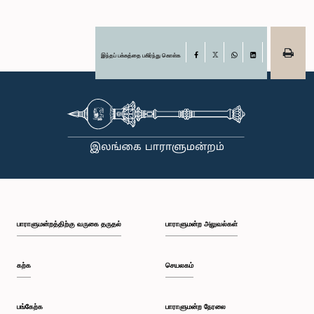
இந்தப் பக்கத்தை பகிர்ந்து கொள்க
Facebook
X
WhatsApp
LinkedIn
பாராளுமன்றத்திற்கு வருகை தருதல்
பாராளுமன்ற அலுவல்கள்
கற்க
செயலகம்
பங்கேற்க
பாராளுமன்ற நேரலை