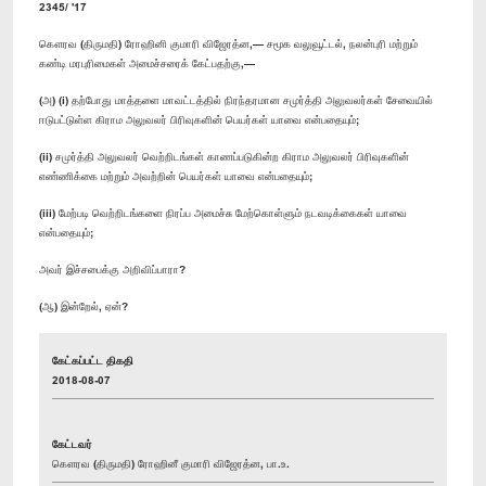
2345/ '17
கௌரவ (திருமதி) ரோஹினி குமாரி விஜேரத்ன,— சமூக வலுவூட்டல், நலன்புரி மற்றும்
கண்டி மரபுரிமைகள் அமைச்சரைக் கேட்பதற்கு,—
(அ) (i) தற்போது மாத்தளை மாவட்டத்தில் நிரந்தரமான சமுர்த்தி அலுவலர்கள் சேவையில்
ஈடுபட்டுள்ள கிராம அலுவலர் பிரிவுகளின் பெயர்கள் யாவை என்பதையும்;
(ii) சமுர்த்தி அலுவலர் வெற்றிடங்கள் காணப்படுகின்ற கிராம அலுவலர் பிரிவுகளின்
எண்ணிக்கை மற்றும் அவற்றின் பெயர்கள் யாவை என்பதையும்;
(iii) மேற்படி வெற்றிடங்களை நிரப்ப அமைச்சு மேற்கொள்ளும் நடவடிக்கைகள் யாவை
என்பதையும்;
அவர் இச்சபைக்கு அறிவிப்பாரா?
(ஆ) இன்றேல், ஏன்?
கேட்கப்பட்ட திகதி
2018-08-07
கேட்டவர்
கௌரவ (திருமதி) ரோஹினீ குமாரி விஜேரத்ன, பா.உ.