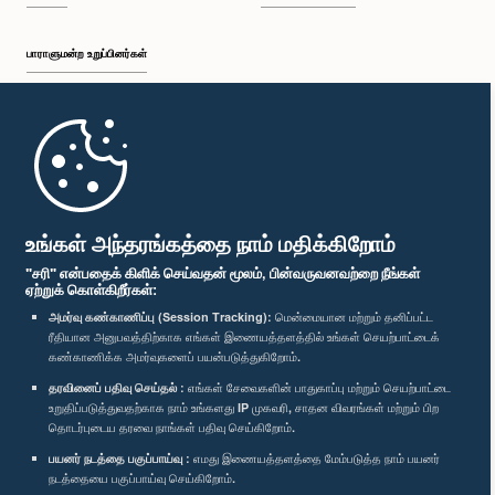
பாராளுமன்ற உறுப்பினர்கள்
முதற்பக்கம்
பாராளுமன்ற கையடக்க செயலி
உங்கள் அந்தரங்கத்தை நாம் மதிக்கிறோம்
"சரி" என்பதைக் கிளிக் செய்வதன் மூலம், பின்வருவனவற்றை நீங்கள்
ஏற்றுக் கொள்கிறீர்கள்:
அமர்வு கண்காணிப்பு (Session Tracking):
மென்மையான மற்றும் தனிப்பட்ட
ரீதியான அனுபவத்திற்காக எங்கள் இணையத்தளத்தில் உங்கள் செயற்பாட்டைக்
எம்மை பின்தொடர்க :
கண்காணிக்க அமர்வுகளைப் பயன்படுத்துகிறோம்.
தரவினைப் பதிவு செய்தல் :
எங்கள் சேவைகளின் பாதுகாப்பு மற்றும் செயற்பாட்டை
விருதுகள்
உறுதிப்படுத்துவதற்காக நாம் உங்களது IP முகவரி, சாதன விவரங்கள் மற்றும் பிற
தொடர்புடைய தரவை நாங்கள் பதிவு செய்கிறோம்.
பயனர் நடத்தை பகுப்பாய்வு :
எமது இணையத்தளத்தை மேம்படுத்த நாம் பயனர்
தனியுரிமைக் கொள்கை
நடத்தையை பகுப்பாய்வு செய்கிறோம்.