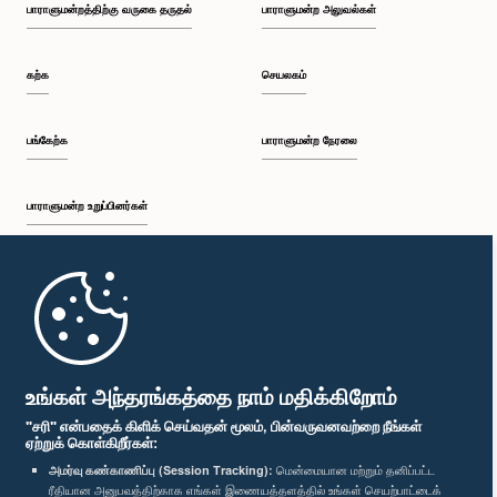
பாராளுமன்றத்திற்கு வருகை தருதல்
பாராளுமன்ற அலுவல்கள்
கற்க
செயலகம்
பங்கேற்க
பாராளுமன்ற நேரலை
பாராளுமன்ற உறுப்பினர்கள்
முதற்பக்கம்
பாராளுமன்ற கையடக்க செயலி
உங்கள் அந்தரங்கத்தை நாம் மதிக்கிறோம்
"சரி" என்பதைக் கிளிக் செய்வதன் மூலம், பின்வருவனவற்றை நீங்கள்
ஏற்றுக் கொள்கிறீர்கள்:
அமர்வு கண்காணிப்பு (Session Tracking):
மென்மையான மற்றும் தனிப்பட்ட
ரீதியான அனுபவத்திற்காக எங்கள் இணையத்தளத்தில் உங்கள் செயற்பாட்டைக்
எம்மை பின்தொடர்க :