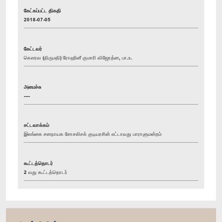
கேட்கப்பட்ட திகதி
2018-07-05
கேட்டவர்
கௌரவ (திருமதி) ரோஹினீ குமாரி விஜேரத்ன, பா.உ.
அமைச்சு
----
சட்டவாக்கம்
இலங்கை சனநாயக சோசலிசக் குடியரசின் எட்டாவது பாராளுமன்றம்
கூட்டத்தொடர்
2 வது கூட்டத்தொடர்