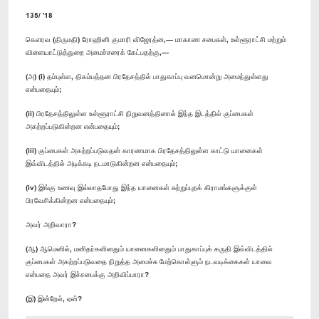
135/ '18
கௌரவ (திருமதி) ரோஹினி குமாரி விஜேரத்ன,— மாகாண சபைகள், உள்ளூராட்சி மற்றும்
விளையாட்டுத்துறை அமைச்சரைக் கேட்பதற்கு,—
(அ) (i) தம்புள்ள, திகம்பத்தன பிரதேசத்தில் பாதுகாப்பு வனமொன்று அமைந்துள்ளது
என்பதையும்;
(ii) பிரதேசத்திலுள்ள உள்ளூராட்சி நிறுவனத்தினால் இந்த இடத்தில் குப்பைகள்
அகற்றப்படுகின்றன என்பதையும்;
(iii) குப்பைகள் அகற்றப்படுவதன் காரணமாக பிரதேசத்திலுள்ள காட்டு யானைகள்
இவ்விடத்தில் அடிக்கடி நடமாடுகின்றன என்பதையும்;
(iv) இங்கு உணவு இல்லாதபோது இந்த யானைகள் சுற்றுப்புறக் கிராமங்களுக்குள்
பிரவேசிக்கின்றன என்பதையும்;
அவர் அறிவாரா?
(ஆ) ஆமெனில், மனிதர்களினதும் யானைகளினதும் பாதுகாப்புக் கருதி இவ்விடத்தில்
குப்பைகள் அகற்றப்படுவதை நிறுத்த அமைச்சு மேற்கொள்ளும் நடவடிக்கைகள் யாவை
என்பதை அவர் இச்சபைக்கு அறிவிப்பாரா?
(இ) இன்றேல், ஏன்?