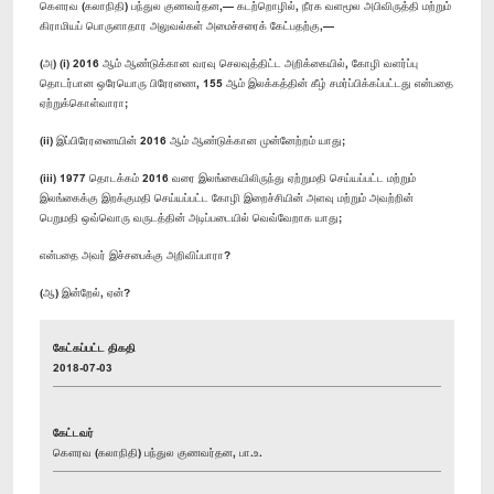
கௌரவ (கலாநிதி) பந்துல குணவர்தன,— கடற்றொழில், நீரக வளமூல அபிவிருத்தி மற்றும்
கிராமியப் பொருளாதார அலுவல்கள் அமைச்சரைக் கேட்பதற்கு,—
(அ) (i) 2016 ஆம் ஆண்டுக்கான வரவு செலவுத்திட்ட அறிக்கையில், கோழி வளர்ப்பு
தொடர்பான ஒரேயொரு பிரேரணை, 155 ஆம் இலக்கத்தின் கீழ் சமர்ப்பிக்கப்பட்டது என்பதை
ஏற்றுக்கொள்வாரா;
(ii) இப்பிரேரணையின் 2016 ஆம் ஆண்டுக்கான முன்னேற்றம் யாது;
(iii) 1977 தொடக்கம் 2016 வரை இலங்கையிலிருந்து ஏற்றுமதி செய்யப்பட்ட மற்றும்
இலங்கைக்கு இறக்குமதி செய்யப்பட்ட கோழி இறைச்சியின் அளவு மற்றும் அவற்றின்
பெறுமதி ஒவ்வொரு வருடத்தின் அடிப்படையில் வெவ்வேறாக யாது;
என்பதை அவர் இச்சபைக்கு அறிவிப்பாரா?
(ஆ) இன்றேல், ஏன்?
கேட்கப்பட்ட திகதி
2018-07-03
கேட்டவர்
கௌரவ (கலாநிதி) பந்துல குணவர்தன, பா.உ.