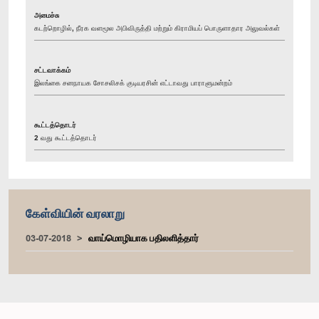
அமைச்சு
கடற்றொழில், நீரக வளமூல அபிவிருத்தி மற்றும் கிராமியப் பொருளாதார அலுவல்கள்
சட்டவாக்கம்
இலங்கை சனநாயக சோசலிசக் குடியரசின் எட்டாவது பாராளுமன்றம்
கூட்டத்தொடர்
2 வது கூட்டத்தொடர்
கேள்வியின் வரலாறு
03-07-2018
வாய்மொழியாக பதிலளித்தார்