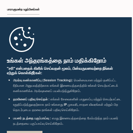
பாராளுமன்ற உறுப்பினர்கள்
முதற்பக்கம்
பாராளுமன்ற கையடக்க செயலி
உங்கள் அந்தரங்கத்தை நாம் மதிக்கிறோம்
"சரி" என்பதைக் கிளிக் செய்வதன் மூலம், பின்வருவனவற்றை நீங்கள்
ஏற்றுக் கொள்கிறீர்கள்:
அமர்வு கண்காணிப்பு (Session Tracking):
மென்மையான மற்றும் தனிப்பட்ட
ரீதியான அனுபவத்திற்காக எங்கள் இணையத்தளத்தில் உங்கள் செயற்பாட்டைக்
எம்மை பின்தொடர்க :
கண்காணிக்க அமர்வுகளைப் பயன்படுத்துகிறோம்.
தரவினைப் பதிவு செய்தல் :
எங்கள் சேவைகளின் பாதுகாப்பு மற்றும் செயற்பாட்டை
விருதுகள்
உறுதிப்படுத்துவதற்காக நாம் உங்களது IP முகவரி, சாதன விவரங்கள் மற்றும் பிற
தொடர்புடைய தரவை நாங்கள் பதிவு செய்கிறோம்.
பயனர் நடத்தை பகுப்பாய்வு :
எமது இணையத்தளத்தை மேம்படுத்த நாம் பயனர்
தனியுரிமைக் கொள்கை
நடத்தையை பகுப்பாய்வு செய்கிறோம்.