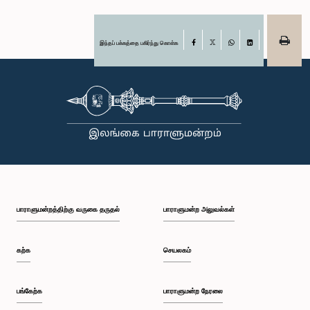
இந்தப் பக்கத்தை பகிர்ந்து கொள்க
Facebook
X
WhatsApp
LinkedIn
பாராளுமன்றத்திற்கு வருகை தருதல்
பாராளுமன்ற அலுவல்கள்
கற்க
செயலகம்
பங்கேற்க
பாராளுமன்ற நேரலை