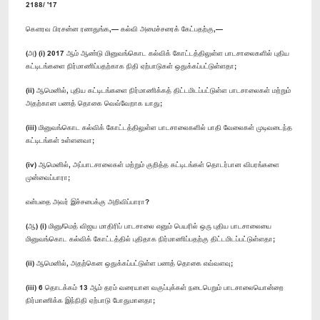
2188/ '17
கௌரவ பிரசன்ன ரணதுங்க,— கல்வி அமைச்சரைக் கேட்பதற்கு,—
(அ) (i) 2017 ஆம் ஆண்டு மினுவங்கொட கல்விக் கோட்டத்திலுள்ள பாடசாலைகளில் புதிய
கட்டிடங்களை நிர்மாணிப்பதற்காக நிதி ஏற்பாடுகள் ஒதுக்கப்பட்டுள்ளதா;
(ii) ஆமெனில், புதிய கட்டிடங்களை நிர்மாணிக்கத் திட்டமிடப்பட்டுள்ள பாடசாலைகள் மற்றும்
அதற்கான பணத் தொகை வெவ்வேறாக யாது;
(iii) மினுவங்கொட கல்விக் கோட்டத்திலுள்ள பாடசாலைகளில் பாதி வேலைகள் முடிவடைந்த
கட்டிடங்கள் உள்ளனவா;
(iv) ஆமெனில், அப்பாடசாலைகள் மற்றும் குறித்த கட்டிடங்கள் தொடர்பான விபரங்களை
முன்வைப்பாரா;
என்பதை அவர் இச்சபைக்கு அறிவிப்பாரா?
(ஆ) (i) மினு/மெத் விஜய மாதிரிப் பாடசாலை எனும் பெயரில் ஒரு புதிய பாடசாலையை
மினுவங்கொட கல்விக் கோட்டத்தில் புதிதாக நிர்மாணிப்பதற்கு திட்டமிடப்பட்டுள்ளதா;
(ii) ஆமெனில், அதற்கென ஒதுக்கப்பட்டுள்ள பணத் தொகை எவ்வளவு;
(iii) 6 தொடக்கம் 13 ஆம் தரம் வரையான வகுப்புக்கள் நடைபெறும் பாடசாலையொன்றை
நிர்மாணிக்க இந்நிதி ஏற்பாடு போதுமானதா;