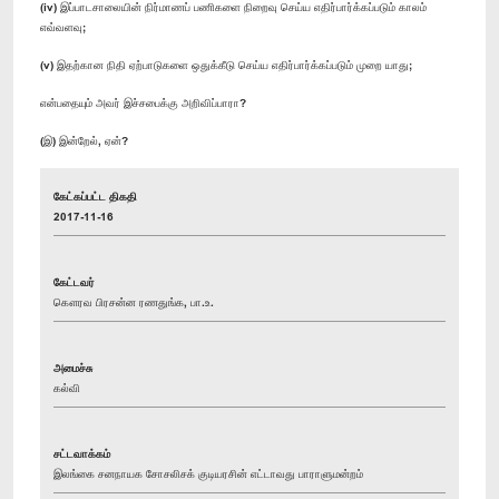
(iv) இப்பாடசாலையின் நிர்மாணப் பணிகளை நிறைவு செய்ய எதிர்பார்க்கப்படும் காலம்
எவ்வளவு;
(v) இதற்கான நிதி ஏற்பாடுகளை ஒதுக்கீடு செய்ய எதிர்பார்க்கப்படும் முறை யாது;
என்பதையும் அவர் இச்சபைக்கு அறிவிப்பாரா?
(இ) இன்றேல், ஏன்?
கேட்கப்பட்ட திகதி
2017-11-16
கேட்டவர்
கௌரவ பிரசன்ன ரணதுங்க, பா.உ.
அமைச்சு
கல்வி
சட்டவாக்கம்
இலங்கை சனநாயக சோசலிசக் குடியரசின் எட்டாவது பாராளுமன்றம்