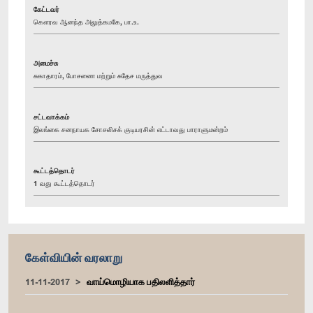
கேட்டவர்
கௌரவ ஆனந்த அலுத்கமகே, பா.உ.
அமைச்சு
சுகாதாரம், போசணை மற்றும் சுதேச மருத்துவ
சட்டவாக்கம்
இலங்கை சனநாயக சோசலிசக் குடியரசின் எட்டாவது பாராளுமன்றம்
கூட்டத்தொடர்
1 வது கூட்டத்தொடர்
கேள்வியின் வரலாறு
11-11-2017
வாய்மொழியாக பதிலளித்தார்