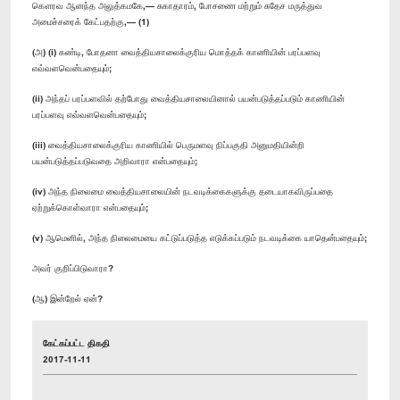
கௌரவ ஆனந்த அலுத்கமகே,— சுகாதாரம், போசணை மற்றும் சுதேச மருத்துவ
அமைச்சரைக் கேட்பதற்கு,— (1)
(அ) (i) கண்டி, போதனா வைத்தியசாலைக்குரிய மொத்தக் காணியின் பரப்பளவு
எவ்வளவென்பதையும்;
(ii) அந்தப் பரப்பளவில் தற்போது வைத்தியசாலையினால் பயன்படுத்தப்படும் காணியின்
பரப்பளவு எவ்வளவென்பதையும்;
(iii) வைத்தியசாலைக்குரிய காணியில் பெருமளவு நிப்பகுதி அனுமதியின்றி
பயன்படுத்தப்படுவதை அறிவாரா என்பதையும்;
(iv) அந்த நிலைமை வைத்தியசாலையின் நடவடிக்கைகளுக்கு தடையாகவிருப்பதை
ஏற்றுக்கொள்வாரா என்பதையும்;
(v) ஆமெனில், அந்த நிலைமையை கட்டுப்படுத்த எடுக்கப்படும் நடவடிக்கை யாதென்பதையும்;
அவர் குறிப்பிடுவாரா?
(ஆ) இன்றேல் ஏன்?
கேட்கப்பட்ட திகதி
2017-11-11