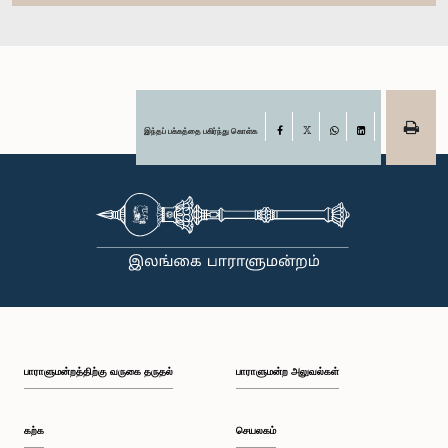
இந்தப் பக்கத்தை பகிர்ந்து கொள்க
Facebook
X
WhatsApp
LinkedIn
பாராளுமன்றத்திற்கு வருகை தருதல்
பாராளுமன்ற அலுவல்கள்
கற்க
செயலகம்