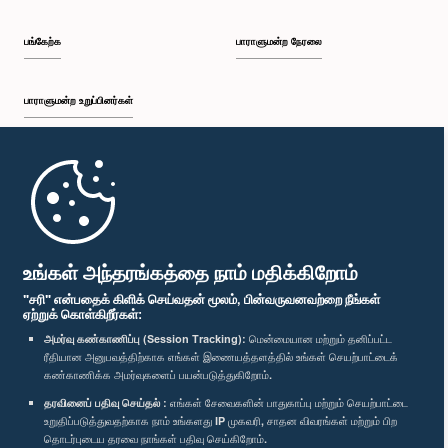
பங்கேற்க
பாராளுமன்ற நேரலை
பாராளுமன்ற உறுப்பினர்கள்
முதற்பக்கம்
பாராளுமன்ற கையடக்க செயலி
உங்கள் அந்தரங்கத்தை நாம் மதிக்கிறோம்
"சரி" என்பதைக் கிளிக் செய்வதன் மூலம், பின்வருவனவற்றை நீங்கள்
ஏற்றுக் கொள்கிறீர்கள்:
அமர்வு கண்காணிப்பு (Session Tracking):
மென்மையான மற்றும் தனிப்பட்ட
ரீதியான அனுபவத்திற்காக எங்கள் இணையத்தளத்தில் உங்கள் செயற்பாட்டைக்
எம்மை பின்தொடர்க :
கண்காணிக்க அமர்வுகளைப் பயன்படுத்துகிறோம்.
தரவினைப் பதிவு செய்தல் :
எங்கள் சேவைகளின் பாதுகாப்பு மற்றும் செயற்பாட்டை
விருதுகள்
உறுதிப்படுத்துவதற்காக நாம் உங்களது IP முகவரி, சாதன விவரங்கள் மற்றும் பிற
தொடர்புடைய தரவை நாங்கள் பதிவு செய்கிறோம்.