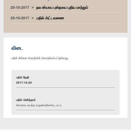
20-10-2017
நவ ன்யாய புஸ்தகய புதிய மாற்றும்
20-10-2017
பதில் அட்டவணை
விடை
பதில் சிங்கள மொழியில் கொடுக்கப்பட்டுள்ளது.
பதில் தேதி
2017-10-20
பதில் அளித்தார்
கௌரவ கயந்த கருணாதிலக்க, பா.உ.