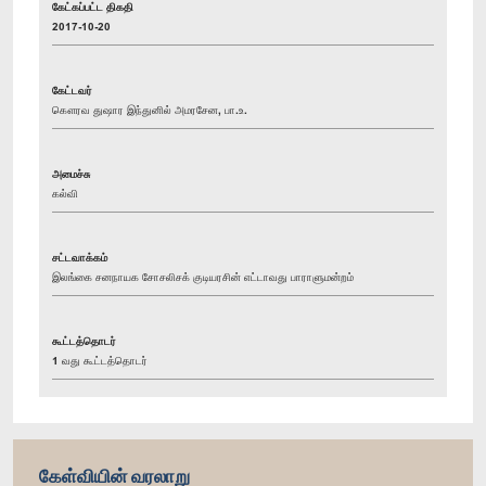
கேட்கப்பட்ட திகதி
2017-10-20
கேட்டவர்
கௌரவ துஷார இந்துனில் அமரசேன, பா.உ.
அமைச்சு
கல்வி
சட்டவாக்கம்
இலங்கை சனநாயக சோசலிசக் குடியரசின் எட்டாவது பாராளுமன்றம்
கூட்டத்தொடர்
1 வது கூட்டத்தொடர்
கேள்வியின் வரலாறு