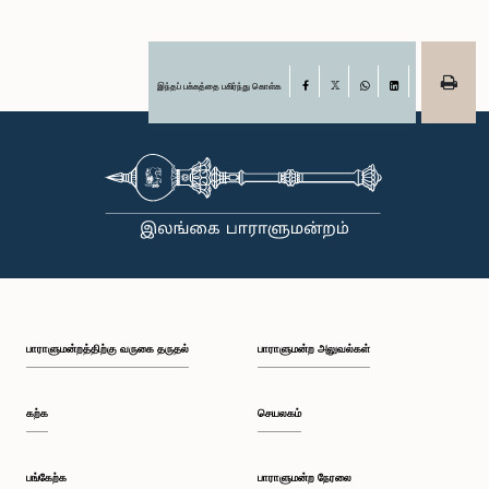
இந்தப் பக்கத்தை பகிர்ந்து கொள்க
Facebook
X
WhatsApp
LinkedIn
பாராளுமன்றத்திற்கு வருகை தருதல்
பாராளுமன்ற அலுவல்கள்
கற்க
செயலகம்
பங்கேற்க
பாராளுமன்ற நேரலை