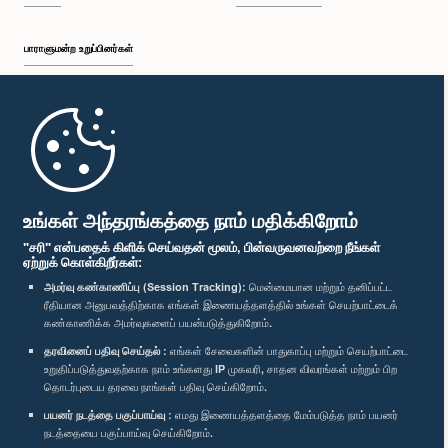
பாராளுமன்ற உறுப்பினர்கள்
முதற்பக்கம்
பாராளுமன்ற கையடக்க செயலி
உங்கள் அந்தரங்கத்தை நாம் மதிக்கிறோம்
"சரி" என்பதைக் கிளிக் செய்வதன் மூலம், பின்வருவனவற்றை நீங்கள்
ஏற்றுக் கொள்கிறீர்கள்:
அமர்வு கண்காணிப்பு (Session Tracking):
மென்மையான மற்றும் தனிப்பட்ட
ரீதியான அனுபவத்திற்காக எங்கள் இணையத்தளத்தில் உங்கள் செயற்பாட்டைக்
எம்மை பின்தொடர்க :
கண்காணிக்க அமர்வுகளைப் பயன்படுத்துகிறோம்.
தரவினைப் பதிவு செய்தல் :
எங்கள் சேவைகளின் பாதுகாப்பு மற்றும் செயற்பாட்டை
விருதுகள்
உறுதிப்படுத்துவதற்காக நாம் உங்களது IP முகவரி, சாதன விவரங்கள் மற்றும் பிற
தொடர்புடைய தரவை நாங்கள் பதிவு செய்கிறோம்.
பயனர் நடத்தை பகுப்பாய்வு :
எமது இணையத்தளத்தை மேம்படுத்த நாம் பயனர்
தனியுரிமைக் கொள்கை
நடத்தையை பகுப்பாய்வு செய்கிறோம்.