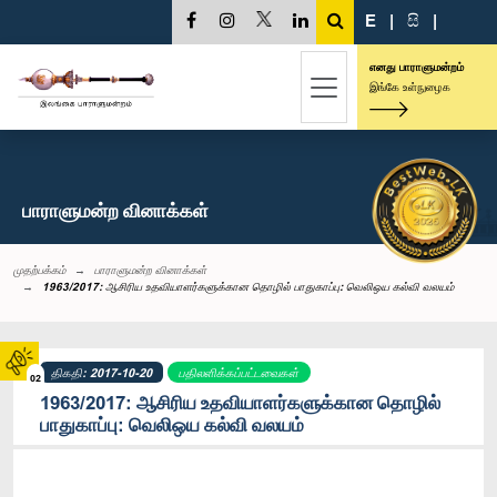
E
|
සි
|
எனது பாராளுமன்றம்
இங்கே உள்நுழைக
பாராளுமன்ற வினாக்கள்
முதற்பக்கம்
பாராளுமன்ற வினாக்கள்
1963/2017: ஆசிரிய உதவியாளர்களுக்கான தொழில் பாதுகாப்பு: வெலிஒய கல்வி வலயம்
திகதி: 2017-10-20
பதிலளிக்கப்பட்டவைகள்
02
1963/2017: ஆசிரிய உதவியாளர்களுக்கான தொழில்
பாதுகாப்பு: வெலிஒய கல்வி வலயம்