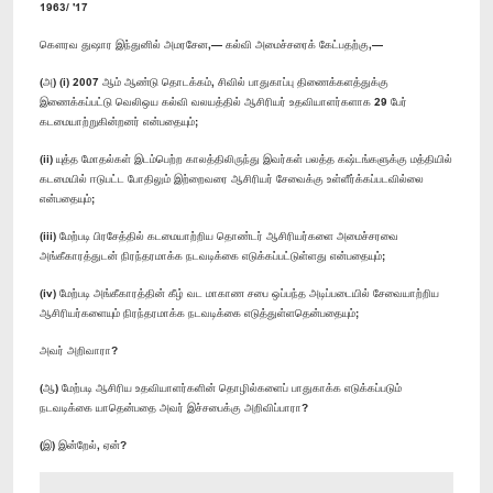
1963/ '17
கௌரவ துஷார இந்துனில் அமரசேன,— கல்வி அமைச்சரைக் கேட்பதற்கு,—
(அ) (i) 2007 ஆம் ஆண்டு தொடக்கம், சிவில் பாதுகாப்பு திணைக்களத்துக்கு
இணைக்கப்பட்டு வெலிஒய கல்வி வலயத்தில் ஆசிரியர் உதவியாளர்களாக 29 பேர்
கடமையாற்றுகின்றனர் என்பதையும்;
(ii) யுத்த மோதல்கள் இடம்பெற்ற காலத்திலிருந்து இவர்கள் பலத்த கஷ்டங்களுக்கு மத்தியில்
கடமையில் ஈடுபட்ட போதிலும் இற்றைவரை ஆசிரியர் சேவைக்கு உள்ளீர்க்கப்படவில்லை
என்பதையும்;
(iii) மேற்படி பிரசேத்தில் கடமையாற்றிய தொண்டர் ஆசிரியர்களை அமைச்சரவை
அங்கீகாரத்துடன் நிரந்தரமாக்க நடவடிக்கை எடுக்கப்பட்டுள்ளது என்பதையும்;
(iv) மேற்படி அங்கீகாரத்தின் கீழ் வட மாகாண சபை ஒப்பந்த அடிப்படையில் சேவையாற்றிய
ஆசிரியர்களையும் நிரந்தரமாக்க நடவடிக்கை எடுத்துள்ளதென்பதையும்;
அவர் அறிவாரா?
(ஆ) மேற்படி ஆசிரிய உதவியாளர்களின் தொழில்களைப் பாதுகாக்க எடுக்கப்படும்
நடவடிக்கை யாதென்பதை அவர் இச்சபைக்கு அறிவிப்பாரா?
(இ) இன்றேல், ஏன்?