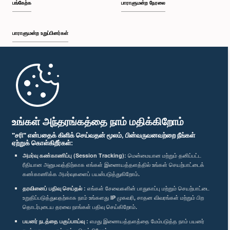
பங்கேற்க
பாராளுமன்ற நேரலை
பாராளுமன்ற உறுப்பினர்கள்
முதற்பக்கம்
பாராளுமன்ற கையடக்க செயலி
உங்கள் அந்தரங்கத்தை நாம் மதிக்கிறோம்
"சரி" என்பதைக் கிளிக் செய்வதன் மூலம், பின்வருவனவற்றை நீங்கள்
ஏற்றுக் கொள்கிறீர்கள்:
அமர்வு கண்காணிப்பு (Session Tracking):
மென்மையான மற்றும் தனிப்பட்ட
ரீதியான அனுபவத்திற்காக எங்கள் இணையத்தளத்தில் உங்கள் செயற்பாட்டைக்
எம்மை பின்தொடர்க :
கண்காணிக்க அமர்வுகளைப் பயன்படுத்துகிறோம்.
தரவினைப் பதிவு செய்தல் :
எங்கள் சேவைகளின் பாதுகாப்பு மற்றும் செயற்பாட்டை
விருதுகள்
உறுதிப்படுத்துவதற்காக நாம் உங்களது IP முகவரி, சாதன விவரங்கள் மற்றும் பிற
தொடர்புடைய தரவை நாங்கள் பதிவு செய்கிறோம்.
பயனர் நடத்தை பகுப்பாய்வு :
எமது இணையத்தளத்தை மேம்படுத்த நாம் பயனர்
தனியுரிமைக் கொள்கை