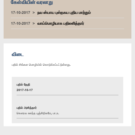
கேள்வியின் வரலாறு
17-10-2017
நவ ன்யாய புஸ்தகய புதிய மாற்றும்
17-10-2017
வாய்மொழியாக பதிலளித்தார்
விடை
பதில் சிங்கள மொழியில் கொடுக்கப்பட்டுள்ளது.
பதில் தேதி
2017-10-17
பதில் அளித்தார்
கௌரவ சுசந்த புஞ்சிநிலமே, பா.உ.