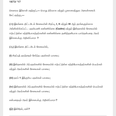
1873/ '17
கெளரவ இம்ரான் மஹ்ரூப்,— பொது நிர்வாக மற்றும் முகாமைத்துவ அமைச்சரைக்
கேட்பதற்கு,—
(அ) இலங்கை திட்டமிடல் சேவையின் சிறப்பு, I, II மற்றும் III ஆந் தரங்களுக்காக
அங்கீகரிக்கப்பட்ட பதவியணி எண்ணிக்கை (Cadre) மற்றும் இன்றளவில் சேவையில்
ஈடுபட்டுள்ள உத்தியோகத்தர்களின் எண்ணிக்கை தனித்தனியாக யாதென்பதை அவர்
இச்சபைக்கு அறிவிப்பாரா ?
(ஆ) இலங்கை திட்டமிடல் சேவையில்,
(i) சிறப்புத் தரத்தைச் சேர்ந்த பதவிகள் யாவை;
(ii) இன்றளவில் அப்பதவிகளில் சேவையில் ஈடுபட்டுள்ள உத்தியோகத்தர்களின் பெயர்கள்
மற்றும் அவர்களின் சேவைகள் யாவை;
(iii) தரம் 1 இற்குரிய பதவிகள் யாவை;
(iv) இன்றளவில் அப்பதவிகளில் சேவையில் ஈடுபட்டுள்ள உத்தியோகத்தர்களின் பெயர்கள்
மற்றும் அவர்களின் சேவைகள் யாவை;
என்பதையும் அவர் இச்சபைக்கு அறிவிப்பாரா?
(இ) இன்றேல், ஏன்?