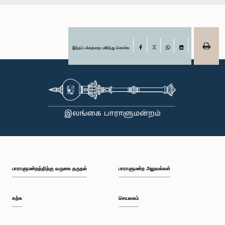
இந்தப் பக்கத்தை பகிர்ந்து கொள்க
Facebook
X
WhatsApp
LinkedIn
பாராளுமன்றத்திற்கு வருகை தருதல்
பாராளுமன்ற அலுவல்கள்
கற்க
செயலகம்