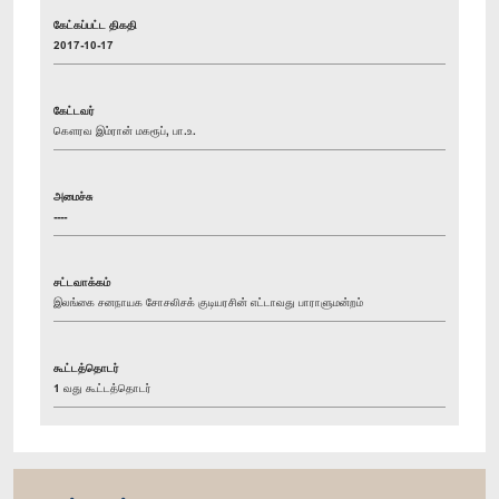
கேட்கப்பட்ட திகதி
2017-10-17
கேட்டவர்
கௌரவ இம்ரான் மகரூப், பா.உ.
அமைச்சு
----
சட்டவாக்கம்
இலங்கை சனநாயக சோசலிசக் குடியரசின் எட்டாவது பாராளுமன்றம்
கூட்டத்தொடர்
1 வது கூட்டத்தொடர்