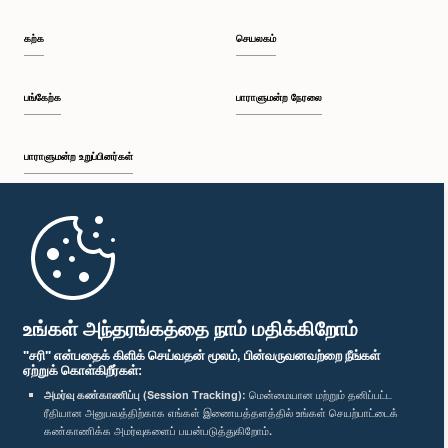
கற்க
செயலகம்
பங்கேற்க
பாராளுமன்ற நேரலை
பாராளுமன்ற உறுப்பினர்கள்
முதற்பக்கம்
பாராளுமன்ற கையடக்க செயலி
உங்கள் அந்தரங்கத்தை நாம் மதிக்கிறோம்
"சரி" என்பதைக் கிளிக் செய்வதன் மூலம், பின்வருவனவற்றை நீங்கள்
ஏற்றுக் கொள்கிறீர்கள்:
அமர்வு கண்காணிப்பு (Session Tracking):
மென்மையான மற்றும் தனிப்பட்ட
ரீதியான அனுபவத்திற்காக எங்கள் இணையத்தளத்தில் உங்கள் செயற்பாட்டைக்
எம்மை பின்தொடர்க :
கண்காணிக்க அமர்வுகளைப் பயன்படுத்துகிறோம்.