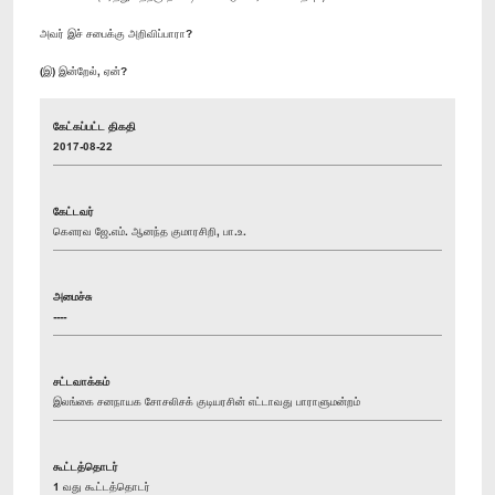
அவர் இச் சபைக்கு அறிவிப்பாரா?
(இ) இன்றேல், ஏன்?
கேட்கப்பட்ட திகதி
2017-08-22
கேட்டவர்
கௌரவ ஜே.எம். ஆனந்த குமாரசிறி, பா.உ.
அமைச்சு
----
சட்டவாக்கம்
இலங்கை சனநாயக சோசலிசக் குடியரசின் எட்டாவது பாராளுமன்றம்
கூட்டத்தொடர்
1 வது கூட்டத்தொடர்