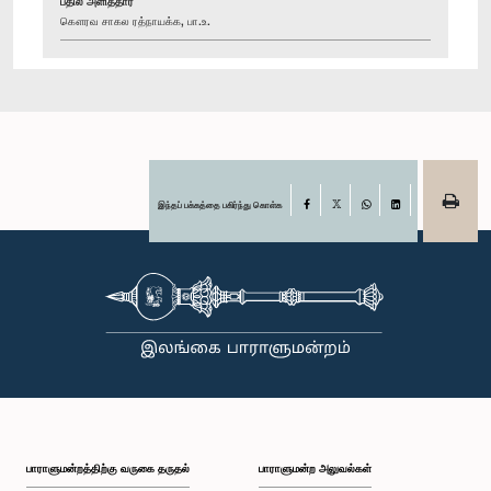
பதில் அளித்தார்
கௌரவ சாகல ரத்நாயக்க, பா.உ.
இந்தப் பக்கத்தை பகிர்ந்து கொள்க
Facebook
X
WhatsApp
LinkedIn
பாராளுமன்றத்திற்கு வருகை தருதல்
பாராளுமன்ற அலுவல்கள்