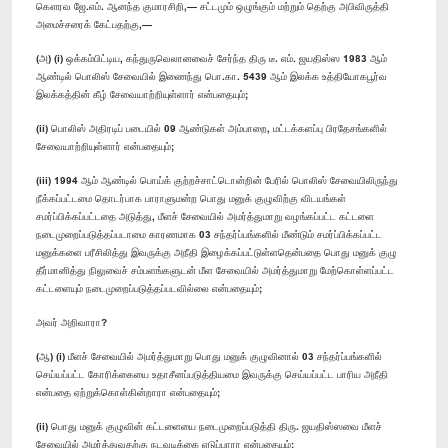
கௌரவ ஜே.எம். ஆனந்த குமாரசிறி,— சட்டமும் ஒழுங்கும் மற்றும் தெற்கு அபிவிருத்தி
அமைச்சரைக் கேட்பதற்கு,—
(அ) (​i) ஒக்கம்பிட்டிய, கந்துருவெலானவைச் சேர்ந்த திரு டீ. எம். ஜயதிஸ்ஸ 1983 ஆம்
ஆண்டில் பொலிஸ் சேவையில் இணைந்து பொ.கா. 5439 ஆம் இலக்க உத்தியோகபூர்வ
இலக்கத்தின் கீழ் சேவையாற்றியுள்ளார் என்பதையும்;
(ii) பொலிஸ் அதிரடிப் படையில் 09 ஆண்டுகள் அம்பாறை, மட்டக்களப்பு பிரதேசங்களில்
சேவையாற்றியுள்ளார் என்பதையும்;
(iii) 1994 ஆம் ஆண்டில் பொய்க் குற்றச்சாட்டொன்றின் பேரில் பொலிஸ் சேவையிலிருந்து
நீக்கப்பட்டமை தொடர்பாக பாராளுமன்ற பொது மனுக் குழுவிற்கு விடயங்கள்
சமர்ப்பிக்கப்பட்டதை அடுத்து, மீளச் சேவையில் அமர்த்துமாறு வழங்கப்பட்ட கட்டளை
நடைமுறைப்படுத்தப்படாமை காரணமாக 03 சந்தர்ப்பங்களில் மீண்டும் சமர்ப்பிக்கப்பட்ட
மனுக்களை பரீசிலித்து இவருக்கு அநீதி இழைக்கப்பட்டுள்ளதென்பதை பொது மனுக் குழு
தீர்மானித்து நிலுவைச் சம்பளங்களுடன் மீள சேவையில் அமர்த்துமாறு மேற்கொள்ளப்பட்ட
கட்டளையும் நடைமுறைப்படுத்தப்படவில்லை என்பதையும்;
அவர் அறிவாரா?
(ஆ) (i) மீளச் சேவையில் அமர்த்துமாறு பொது மனுக் குழுவினால் 03 சந்தர்ப்பங்களில்
செய்யப்பட்ட கோரிக்கையை உதாசீனப்படுத்தியமை இவருக்கு செய்யப்பட்ட பாரிய அநீதி
என்பதை ஏற்றுக்கொள்கின்றாரா என்பதையும்;
(ii) பொது மனுக் குழுவின் கட்டளையை நடைமுறைப்படுத்தி திரு. ஜயதிஸ்ஸவை மீளச்
சேவையில் அமர்த்துவதற்கு நடவடிக்கை எடுப்பாரா என்பதையும்;