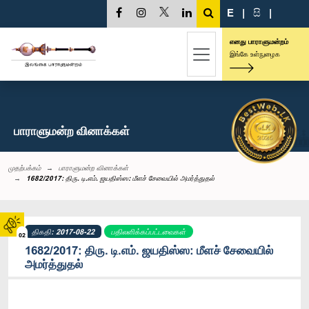
E
|
සි
|
எனது பாராளுமன்றம்
இங்கே உள்நுழைக
பாராளுமன்ற வினாக்கள்
முதற்பக்கம்
பாராளுமன்ற வினாக்கள்
1682/2017: திரு. டி.எம். ஜயதிஸ்ஸ: மீளச் சேவையில் அமர்த்துதல்
திகதி: 2017-08-22
பதிலளிக்கப்பட்டவைகள்
02
1682/2017: திரு. டி.எம். ஜயதிஸ்ஸ: மீளச் சேவையில்
அமர்த்துதல்