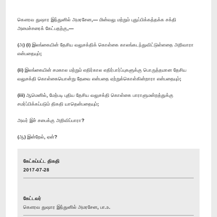
கௌரவ துஷார இந்துனில் அமரசேன,— மின்வலு மற்றும் புதுப்பிக்கத்தக்க சக்தி
அமைச்சரைக் கேட்பதற்கு,—
(அ) (​i) இலங்கையின் தேசிய வலுசக்திக் கொள்கை காலங்கடந்துவிட்டுள்ளதை அறிவாரா
என்பதையும்;
(ii) இலங்கையின் சமகால மற்றும் எதிர்கால எதிர்பார்ப்புகளுக்கு பொருத்தமான தேசிய
வலுசக்தி கொள்கையொன்று தேவை என்பதை ஏற்றுக்கொள்கின்றாரா என்பதையும்;
(iii) ஆமெனில், மேற்படி புதிய தேசிய வலுசக்தி கொள்கை பாராளுமன்றத்துக்கு
சமர்ப்பிக்கப்படும் திகதி யாதென்பதையும்;
அவர் இச் சபைக்கு அறிவிப்பாரா?
(ஆ) இன்றேல், ஏன்?
கேட்கப்பட்ட திகதி
2017-07-28
கேட்டவர்
கௌரவ துஷார இந்துனில் அமரசேன, பா.உ.