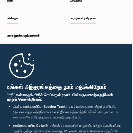
கற்க
செயலகம்
பங்கேற்க
பாராளுமன்ற நேரலை
பாராளுமன்ற உறுப்பினர்கள்
முதற்பக்கம்
பாராளுமன்ற கையடக்க செயலி
உங்கள் அந்தரங்கத்தை நாம் மதிக்கிறோம்
"சரி" என்பதைக் கிளிக் செய்வதன் மூலம், பின்வருவனவற்றை நீங்கள்
ஏற்றுக் கொள்கிறீர்கள்:
அமர்வு கண்காணிப்பு (Session Tracking):
மென்மையான மற்றும் தனிப்பட்ட
ரீதியான அனுபவத்திற்காக எங்கள் இணையத்தளத்தில் உங்கள் செயற்பாட்டைக்
எம்மை பின்தொடர்க :
கண்காணிக்க அமர்வுகளைப் பயன்படுத்துகிறோம்.
தரவினைப் பதிவு செய்தல் :
எங்கள் சேவைகளின் பாதுகாப்பு மற்றும் செயற்பாட்டை
விருதுகள்
உறுதிப்படுத்துவதற்காக நாம் உங்களது IP முகவரி, சாதன விவரங்கள் மற்றும் பிற