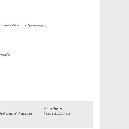
களின் எண்ணிக்கை யாதென்பதையும்,
தையும்,
கூட்டத்தொடர்
க் குடியரசின் ஏழாவது
1 வது கூட்டத்தொடர்