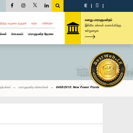
E
|
සි
|
எனது பாராளுமன்றம்
திற்கு வருகை தருதல்
கற்க
பங்கேற்க
இங்கே உங்கள் கணக்கிற்கு
உள்நுழைக
ல்கள்
செயலகம்
பாராளுமன்ற நேரலை
தற்பக்கம்
பாராளுமன்ற வினாக்கள்
0408/2010: New Power Plants