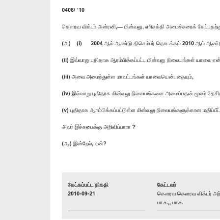
0408/ ‘10
கெளரவ விக்டர் அன்ரனி,— மின்வலு, எரிசக்தி அமைச்சரைக் கேட்பதற்
(அ) (i) 2004 ஆம் ஆண்டு திசெம்பர் தொடக்கம் 2010 ஆம் ஆண்டு ஏ
(ii) இவ்வாறு புதிதாக ஆரம்பிக்கப்பட்ட மின்வலு நிலையங்கள் யாவை என
(iii) அவை அமைந்துள்ள மாவட்டங்கள் யாவையென்பதையும்,
(iv) இவ்வாறு புதிதாக மின்வலு நிலையங்களை அமைப்பதன் மூலம் தேசிய
(v) புதிதாக ஆரம்பிக்கப்பட்டுள்ள மின்வலு நிலையங்களுக்கான மதிப்ப
அவர் இச்சபைக்கு அறிவிப்பாரா ?
(ஆ) இன்றேல், ஏன்?
கேட்கப்பட்ட திகதி
கேட்டவர்
2010-09-21
கௌரவ கெளரவ விக்டர் அந்
பா.உ.,, பா.உ.