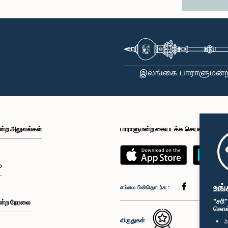
ன்ற அலுவல்கள்
பாராளுமன்ற கையடக்க செயலி
்
உங்
எம்மை பின்தொடர்க :
"சரி
ன்ற நேரலை
கொள்க
விருதுகள்
அ