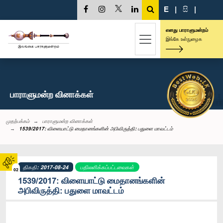
E
|
සි
|
எனது பாராளுமன்றம்
இங்கே உள்நுழைக
பாராளுமன்ற வினாக்கள்
முதற்பக்கம்
பாராளுமன்ற வினாக்கள்
1539/2017: விளையாட்டு மைதானங்களின் அபிவிருத்தி: பதுளை மாவட்டம்
திகதி: 2017-08-24
பதிலளிக்கப்பட்டவைகள்
02
1539/2017: விளையாட்டு மைதானங்களின்
அபிவிருத்தி: பதுளை மாவட்டம்