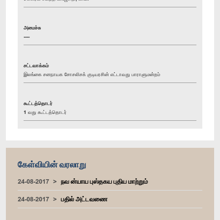
அமைச்சு
----
சட்டவாக்கம்
இலங்கை சனநாயக சோசலிசக் குடியரசின் எட்டாவது பாராளுமன்றம்
கூட்டத்தொடர்
1 வது கூட்டத்தொடர்
கேள்வியின் வரலாறு
24-08-2017
நவ ன்யாய புஸ்தகய புதிய மாற்றும்
24-08-2017
பதில் அட்டவணை