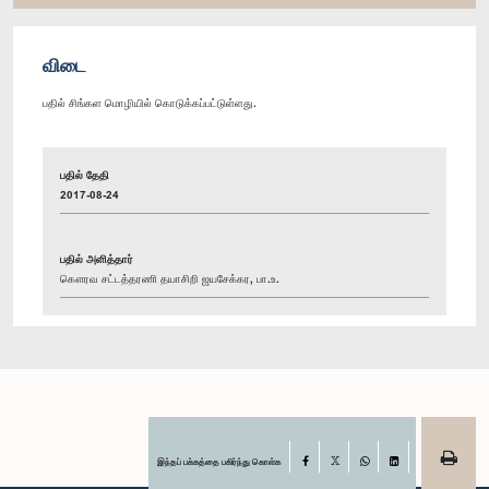
விடை
பதில் சிங்கள மொழியில் கொடுக்கப்பட்டுள்ளது.
பதில் தேதி
2017-08-24
பதில் அளித்தார்
கௌரவ சட்டத்தரணி தயாசிறி ஜயசேக்கர, பா.உ.
இந்தப் பக்கத்தை பகிர்ந்து கொள்க
Facebook
X
WhatsApp
LinkedIn