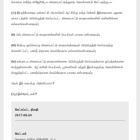
கௌரவ சமிந்த விஜேசிறி,— விளையாட்டுத்துறை அமைச்சரைக் கேட்பதற்கு,—
(அ) (​i) தற்போதைய நல்லாட்சி அரசாங்கம் ஆட்சிக்கு வந்த பின்னர் இற்றைவரை பதுளை
மாவட்டத்தில் அபிவிருத்தி செய்யப்பட்ட விளையாட்டு மைதானங்களின் எண்ணிக்கை
எவ்வளவென்பதையும்;
(ii) அவ் விளையாட்டு மைதானங்களின் பெயர்கள் யாவை என்பதையும்;
(iii) மேற்படி ஒவ்வொரு விளையாட்டு மைதானத்தையும் அபிவிருத்தி செய்வதற்கு
செலவிடப்பட்ட பணத் தொகை வெவ்வேறாக எவ்வளவென்பதையும்;
(iv) ஏற்புடைய விளையாட்டு மைதானங்களை அபிவிருத்தி செய்வதற்கான ஒப்பந்தங்களை
பெற்றுக்கொண்ட ஆட்களின் பெயர்கள், முகவரிகள் மற்றும் இவர்களுக்கு அமைச்சினால்
செலுத்தப்பட்ட பணத்தொகை வெவ்வேறாக யாவை என்பதையும்;
அவர் இச் சபைக்கு அறிவிப்பாரா?
(ஆ) இன்றேல், ஏன்?
கேட்கப்பட்ட திகதி
2017-08-24
கேட்டவர்
கௌரவ சமிந்த விஜேசிறி, பா.உ.