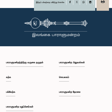
இந்தப் பக்கத்தை பகிர்ந்து கொள்க
Facebook
X
WhatsApp
LinkedIn
பாராளுமன்றத்திற்கு வருகை தருதல்
பாராளுமன்ற அலுவல்கள்
கற்க
செயலகம்
பங்கேற்க
பாராளுமன்ற நேரலை
பாராளுமன்ற உறுப்பினர்கள்