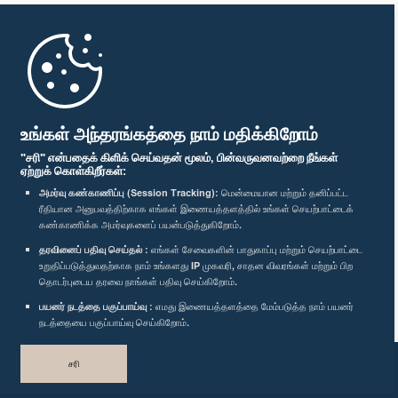
முதற்பக்கம்
பாராளுமன்ற கையடக்க செயலி
உங்கள் அந்தரங்கத்தை நாம் மதிக்கிறோம்
"சரி" என்பதைக் கிளிக் செய்வதன் மூலம், பின்வருவனவற்றை நீங்கள்
ஏற்றுக் கொள்கிறீர்கள்:
அமர்வு கண்காணிப்பு (Session Tracking):
மென்மையான மற்றும் தனிப்பட்ட
ரீதியான அனுபவத்திற்காக எங்கள் இணையத்தளத்தில் உங்கள் செயற்பாட்டைக்
எம்மை பின்தொடர்க :
கண்காணிக்க அமர்வுகளைப் பயன்படுத்துகிறோம்.
தரவினைப் பதிவு செய்தல் :
எங்கள் சேவைகளின் பாதுகாப்பு மற்றும் செயற்பாட்டை
விருதுகள்
உறுதிப்படுத்துவதற்காக நாம் உங்களது IP முகவரி, சாதன விவரங்கள் மற்றும் பிற
தொடர்புடைய தரவை நாங்கள் பதிவு செய்கிறோம்.
பயனர் நடத்தை பகுப்பாய்வு :
எமது இணையத்தளத்தை மேம்படுத்த நாம் பயனர்
தனியுரிமைக் கொள்கை
நடத்தையை பகுப்பாய்வு செய்கிறோம்.
பதிப்புரிமை © இலங்கை பாராளுமன்றம்.
சரி
முழுப்பதிப்புரிமையுடையது.
வடிவமைத்து உருவாக்கியது
TekGeeks