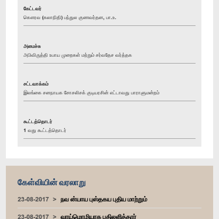
கேட்டவர்
கௌரவ (கலாநிதி) பந்துல குணவர்தன, பா.உ.
அமைச்சு
அபிவிருத்தி உபாய முறைகள் மற்றும் சர்வதேச வர்த்தக
சட்டவாக்கம்
இலங்கை சனநாயக சோசலிசக் குடியரசின் எட்டாவது பாராளுமன்றம்
கூட்டத்தொடர்
1 வது கூட்டத்தொடர்
கேள்வியின் வரலாறு
23-08-2017
நவ ன்யாய புஸ்தகய புதிய மாற்றும்
23-08-2017
வாய்மொழியாக பதிலளித்தார்