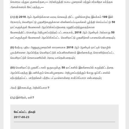
கௌரவ பந்துல குணவர்தன,— அபிவிருத்தி உபாய முறைகள் மற்றும் சர்வதேச வர்த்தக
அமைச்சரைக் கேட்பதற்கு,—
(அ) (i) 2016 ஆம் ஆண்டுக்கான வரவு செலவுத் திட்ட முன்மொழிவு இலக்கம் 199 இன்
பிரகாரம், வெளிநாட்டு முதலீடுகளுக்கான விண்ணப்பப்படிவங்கள் பூர்த்தி செய்யப்பட்டு 50
நாட்களுக்குள் வேலைகள் ஆரம்பிக்கப்படுவதை உறுதிப்படுத்துவதற்கான
வேலைத்திட்டமொன்று அறிமுகப்படுத்தப் பட்டமையால், 2016 ஆம் ஆண்டில் அவ்வாறு 50
நாட்களுக்குள் வேலைகள் ஆரம்பிக்கப்பட்ட வெளிநாட்டு முதலீடுகள் யாவையென்பதையும்;
(ii) மேற்படி புதிய அணுகுமுறையின் காரணமாக 2016 ஆம் ஆண்டில் நாட்டில் தொழில்
முயற்சிகளை ஆரம்பித்த வெளிநாட்டுக் கம்பனிகளினால் இலங்கைக்கு கொண்டுவரப்பட்ட
வௌிநாட்டுச் செலாவணியின் அளவு யாதென்பதையும்;
(iii) வெளிநாட்டு முதலீட்டாளர் ஒருவருக்கு 50 நாட்களில் இலங்கையில் கருத்திட்டத்தை
ஆரம்பிப்பதற்கு இடமளிக்கும் செயன்முறையை அறிமுகப்படுத்தும் போது ஒப்பீட்டளவில்
ஏற்படுத்தப்பட்ட மாற்றங்கள் பற்றிய பட்டியலொன்றை சமர்ப்பிப்பாரா என்பதையும்;
அவர் இச்சபைக்கு அறிவிப்பாரா?
(ஆ) இன்றேல், ஏன்?
கேட்கப்பட்ட திகதி
2017-08-23