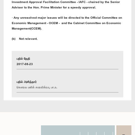
Investment Approval Facilitation Committee - IAFC - chaired by the Senior
Adviser to the Hon. Prime Minister for a speedy approval.
· Any unresolved major issues will be directed to the Official Committee on
Economic Management - OCEM - and the Cabinet Committee on Economic
Management(CCEM).
(b) Not relevant.
பதில் தேதி
2017-08-23
பதில் அளித்தார்
கௌரவ மலிக் சமரவிக்ரம, பா.உ.