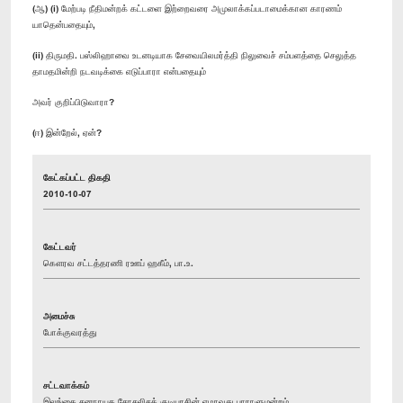
(ஆ) (i) மேற்படி நீதிமன்றக் கட்டளை இற்றைவரை அமுலாக்கப்படாமைக்கான காரணம்
யாதென்பதையும்,
(ii) திருமதி. பஸ்லிஹாவை உடனடியாக சேவையிலமர்த்தி நிலுவைச் சம்பளத்தை செலுத்த
தாமதமின்றி நடவடிக்கை எடுப்பாரா என்பதையும்
அவர் குறிப்பிடுவாரா?
(ஈ) இன்றேல், ஏன்?
கேட்கப்பட்ட திகதி
2010-10-07
கேட்டவர்
கௌரவ சட்டத்தரணி ரஊப் ஹகீம், பா.உ.
அமைச்சு
போக்குவரத்து
சட்டவாக்கம்
இலங்கை சனநாயக சோசலிசக் குடியரசின் ஏழாவது பாராளுமன்றம்