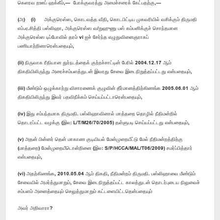
கெளரவ றஊப் ஹக்கீம்,— போக்குவரத்து அமைச்சரைக் கேட்பதற்கு,—
(அ) (i) அக்குரெஸ்ஸ, கொடவத்த வீதி, கொடபிட்டிய முகவரியில் வசிக்கும் திருமதி
எம்.ஏ.சித்தி பஸ்லிஹா, அக்குரெஸ்ஸ வ/றுஹுணு பஸ் கம்பனிக்குச் சொந்தமான
அக்குரெஸ்ஸ டிப்போவில் தரம் vi ஐச் சேர்ந்த எழுதுவினைஞராகப்
பணியாற்றினாரென்பதையும்,
(ii) நிருவாக ரீதியான துர்நடத்தைக் குற்றச்சாட்டின் பேரில் 2004.12.17 ஆம்
திகதியிலிருந்து அரைச்சம்பளத்துடன் இவரது சேவை இடைநிறுத்தப்பட்டது என்பதையும்,
(iii) மீண்டும் ஒழுக்காற்று விசாரணைக் குழுவின் தீர்மானத்திற்கிணங்க 2005.06.01 ஆம்
திகதியிலிருந்து இவர் பதவிநீக்கம் செய்யப்பட்டாரென்பதையும்,
(iv) இது சம்பந்தமாக திருமதி. பஸ்லிஹாவினால் மாத்தறை தொழில் நீதிமன்றில்
தொடரப்பட்ட வழக்கு (இல: L/T/M26/70/2005) தள்ளுபடி செய்யப்பட்டது என்பதையும்,
(v) அதன் பின்னர் தென் மாகாண குடியியல் மேன்முறையீட்டு மேல் நீதிமன்றத்திற்கு
(மாத்தறை) மேன்முறையீடொன்றினை (இல: S/P/HCCA/MAL/T06/2009) சமர்ப்பித்தார்
என்பதையும்,
(vi) அதற்கிணங்க, 2010.05.04 ஆம் திகதி, நீதிமன்றம் திருமதி. பஸ்லிஹாவை மீண்டும்
சேவையில் அமர்த்துமாறும், சேவை இடைநிறுத்தப்பட்ட காலத்துடன் தொடர்புடைய நிலுவைச்
சம்பளம் அனைத்தையும் செலுத்துமாறும் கட்டளையிட்டதென்பதையும்
அவர் அறிவாரா?