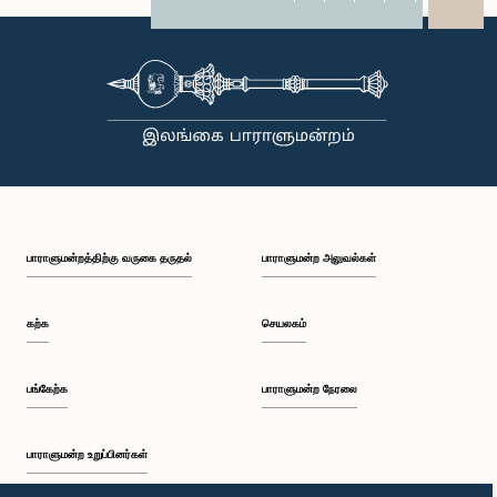
X
WhatsApp
LinkedIn
பாராளுமன்றத்திற்கு வருகை தருதல்
பாராளுமன்ற அலுவல்கள்
கற்க
செயலகம்
பங்கேற்க
பாராளுமன்ற நேரலை
பாராளுமன்ற உறுப்பினர்கள்