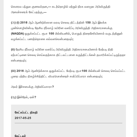
கௌரவ பந்துல குணவர்தன,— கடற்றொழில் மற்றும் நீரக வளமூல அபிவிருத்தி
அமைச்சரைக் கேட்பதற்கு,—
(அ) (i) 2016 ஆம் ஆண்டுக்கான வரவு செலவு திட்டத்தின் 150 ஆம் இலக்க
முன்மொழிவின்படி தேசிய நீர்வாழ் உயிரின வளர்ப்பு அபிவிருத்தி அதிகாரசபைக்கு
(NAQDA) ஒதுக்கப்பட்ட ரூபா 100 மில்லியனில், பொதுத் திறைசேரியினால் வருடத்தினுள்
வழங்கப்பட்ட பணத்தொகை எவ்வளவென்பதையும்;
(ii) தேசிய நீர்வாழ் உயிரின வளர்ப்பு அபிவிருத்தி அதிகாரசபையினால் மேற்படி நிதி
ஏற்பாட்டினை செலவு செய்வதற்காக திட்டவட்டமான கருத்திட்டங்கள் தயாரிக்கப்பட்டிருந்ததா
என்பதையும்;
(iii) 2016 ஆம் ஆண்டுக்காக ஒதுக்கப்பட்ட மேற்படி ரூபா100 மில்லியன் செலவு செய்யப்பட்ட
முறை பற்றிய நிகழ்ச்சித்திட்ட விபரமொன்றைச் சமர்ப்பிப்பாரா என்பதையும்;
அவர் இச்சபைக்கு அறிவிப்பாாரா?
(ஆ) இன்றேல், ஏன்?
கேட்கப்பட்ட திகதி
2017-05-25
கேட்டவர்