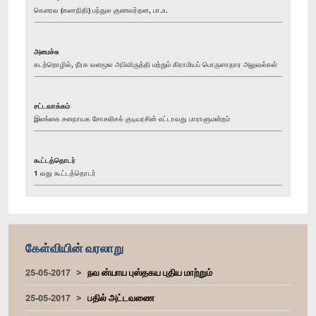
கௌரவ (கலாநிதி) பந்துல குணவர்தன, பா.உ.
அமைச்சு
கடற்றொழில், நீரக வளமூல அபிவிருத்தி மற்றும் கிராமியப் பொருளாதார அலுவல்கள்
சட்டவாக்கம்
இலங்கை சனநாயக சோசலிசக் குடியரசின் எட்டாவது பாராளுமன்றம்
கூட்டத்தொடர்
1 வது கூட்டத்தொடர்
கேள்வியின் வரலாறு
25-05-2017
நவ ன்யாய புஸ்தகய புதிய மாற்றும்
25-05-2017
பதில் அட்டவணை