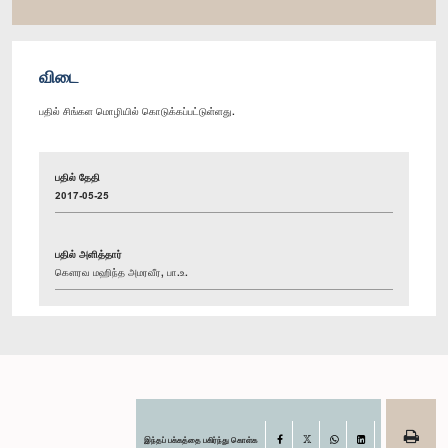
விடை
பதில் சிங்கள மொழியில் கொடுக்கப்பட்டுள்ளது.
பதில் தேதி
2017-05-25
பதில் அளித்தார்
கௌரவ மஹிந்த அமரவீர, பா.உ.
இந்தப் பக்கத்தை பகிர்ந்து கொள்க
Facebook