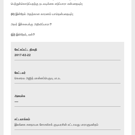
பெற்றுக்கொடுப்பதற்கு நடவடிக்கை எடுப்பாரா என்பதையும்;
(ii) இன்றேல் அதற்கான காரணம் யாதென்பதையும்;
அவர் இச்சபைக்கு அறிவிப்பாரா?
(இ) இன்றேல், ஏன்?
கேட்கப்பட்ட திகதி
2017-02-22
கேட்டவர்
கௌரவ அஜித் மான்னப்பெரும, பா.உ.
அமைச்சு
----
சட்டவாக்கம்
இலங்கை சனநாயக சோசலிசக் குடியரசின் எட்டாவது பாராளுமன்றம்