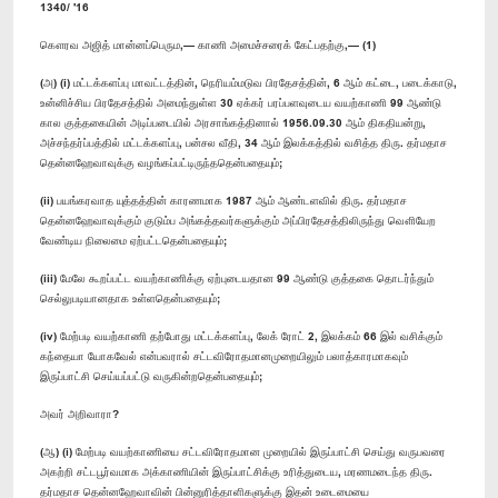
1340/ '16
கௌரவ அஜித் மான்னப்பெரும,— காணி அமைச்சரைக் கேட்பதற்கு,— (1)
(அ) (i) மட்டக்களப்பு மாவட்டத்தின், நெரியம்மடுவ பிரதேசத்தின், 6 ஆம் கட்டை, படைக்காடு,
உன்னிச்சிய பிரதேசத்தில் அமைந்துள்ள 30 ஏக்கர் பரப்பளவுடைய வயற்காணி 99 ஆண்டு
கால குத்தகையின் அடிப்படையில் அரசாங்கத்தினால் 1956.09.30 ஆம் திகதியன்று,
அச்சந்தர்ப்பத்தில் மட்டக்களப்பு, பன்சல வீதி, 34 ஆம் இலக்கத்தில் வசித்த திரு. தர்மதாச
தென்னஹேவாவுக்கு வழங்கப்பட்டிருந்ததென்பதையும்;
(ii) பயங்கரவாத யுத்தத்தின் காரணமாக 1987 ஆம் ஆண்டளவில் திரு. தர்மதாச
தென்னஹேவாவுக்கும் குடும்ப அங்கத்தவர்களுக்கும் அப்பிரதேசத்திலிருந்து வௌியேற
வேண்டிய நிலைமை ஏற்பட்டதென்பதையும்;
(iii) மேலே கூறப்பட்ட வயற்காணிக்கு ஏற்புடையதான 99 ஆண்டு குத்தகை தொடர்ந்தும்
செல்லுபடியானதாக உள்ளதென்பதையும்;
(iv) மேற்படி வயற்காணி தற்போது மட்டக்களப்பு, லேக் ரோட் 2, இலக்கம் 66 இல் வசிக்கும்
கந்தையா யோகவேல் என்பவரால் சட்டவிரோதமானமுறையிலும் பலாத்காரமாகவும்
இருப்பாட்சி செய்யப்பட்டு வருகின்றதென்பதையும்;
அவர் அறிவாரா?
(ஆ) (i) மேற்படி வயற்காணியை சட்டவிரோதமான முறையில் இருப்பாட்சி செய்து வருபவரை
அகற்றி சட்டபூர்வமாக அக்காணியின் இருப்பாட்சிக்கு உரித்துடைய, மரணமடைந்த திரு.
தர்மதாச தென்னஹேவாவின் பின்னுரித்தாளிகளுக்கு இதன் உடைமையை