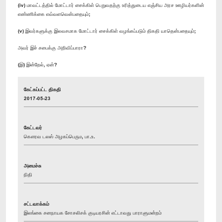
(iv) மாவட்டத்தில் மோட்டார் சைக்கிள் பெறுவதற்கு உரித்துடைய எஞ்சிய அரச ஊழியர்களின்
எண்ணிக்கை எவ்வளவென்பதையும்;
(v) இவர்களுக்கு இலவசமாக மோட்டார் சைக்கிள் வழங்கப்படும் திகதி யாதென்பதையும்;
அவர் இச் சபைக்கு அறிவிப்பாரா?
(இ) இன்றேல், ஏன்?
கேட்கப்பட்ட திகதி
2017-05-23
கேட்டவர்
கௌரவ டலஸ் அழகப்பெரும, பா.உ.
அமைச்சு
நிதி
சட்டவாக்கம்
இலங்கை சனநாயக சோசலிசக் குடியரசின் எட்டாவது பாராளுமன்றம்