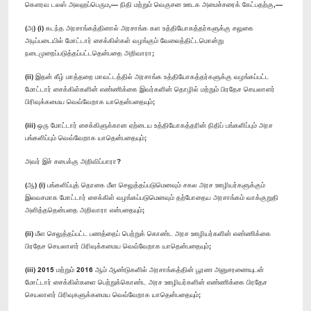
கௌரவ டலஸ் அலஹப்பெரும,— நிதி மற்றும் வெகுசன ஊடக அமைச்சரைக் கேட்பதற்கு,—
(அ) (​i) கடந்த அரசாங்கத்தினால் அரசாங்க கள உத்தியோகத்தர்களுக்கு சலுகை
அடிப்படையில் மோட்டார் சைக்கிள்கள் வழங்கும் வேலைத்திட்டமொன்று
நடைமுறைப்படுத்தப்பட்டதென்பதை அறிவாரா;
(ii) இதன் கீழ் மாத்தறை மாவட்டத்தில் அரசாங்க உத்தியோகத்தர்களுக்கு வழங்கப்பட்ட
மோட்டார் சைக்கிள்களின் எண்ணிக்கை இவர்களின் தொழில் மற்றும் பிரதேச செயலாளர்
பிரிவுக்கமைய வெவ்வேறாக யாதென்பதையும்;
(iii) ஒரு மோட்டார் சைக்கிளுக்கான ஏற்டைய உத்தியோகத்தரின் நிதிப் பங்களிப்பும் அரச
பங்களிப்பும் வெவ்வேறாக யாதென்பதையும்;
அவர் இச் சபைக்கு அறிவிப்பாரா?
(ஆ) (i) பங்களிப்புத் தொகை மீள செலுத்தப்படுமெனவும் சகல அரச ஊழியர்களுக்கும்
இலவசமாக மோட்டார் சைக்கிள் வழங்கப்படுமெனவும் தற்போதைய அரசாங்கம் வாக்குறுதி
அளித்ததென்பதை அறிவாரா என்பதையும்;
(ii) மீள செலுத்தப்பட்ட பணத்தைப் பெற்றுக் கொண்ட அரச ஊழியர்களின் எண்ணிக்கை
பிரதேச செயலாளர் பிரிவுக்கமைய வெவ்வேறாக யாதென்பதையும்;
(iii) 2015 மற்றும் 2016 ஆம் ஆண்டுகளில் அரசாங்கத்தின் பூரண அனுசரணையுடன்
மோட்டார் சைக்கிள்களை பெற்றுக்கொண்ட அரச ஊழியர்களின் எண்ணிக்கை பிரதேச
செயலாளர் பிரிவுகளுக்கமைய வெவ்வேறாக யாதென்பதையும்;