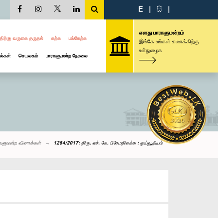
E
|
සි
|
எனது பாராளுமன்றம்
திற்கு வருகை தருதல்
கற்க
பங்கேற்க
இங்கே உங்கள் கணக்கிற்கு
உள்நுழைக
ல்கள்
செயலகம்
பாராளுமன்ற நேரலை
ாளுமன்ற வினாக்கள்
1284/2017: திரு. எச். கே. பிரேமதிலக்க : ஓய்வூதியம்