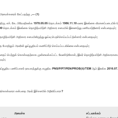
மைச்சரைக் கேட்பதற்கு ,— (1)
ம், திரு. எச். கே. பிரேமதிலக்க 1978.05.05 தொடக்கம் 1986.11.10 வரை இலங்கை விமானப்படையில்
30 தொடக்கம் இலங்கை தொழிற்பயிற்சி அதிகார சபையில் இணைந்து பணியாற்றினார் என்பதையும்;
ற்பயிற்சி அதிகார சபையிலிருந்து ஓய்வு பெறச்செய்யப்பட்டுள்ளார் என்பதையும்;
்த போதிலும் அவரின் ஓய்வூதியம் கணிப்பீடு செய்யப்படவில்லை என்பதையும்;
்தைப் பெற்றுக் கொள்வதற்காக முன்வைக்கப்பட்ட வேண்டுகோள், இவர் தொழிற்பயிற்சி அதிகாரசபைக்க
யும்;
ஓய்வூதிய பணிப்பாளர் நாயகத்துக்கு எழுதிய PNS/P/P7/PEN/PROB(ii)/TEM ஆம் இலக்க 2016.07.
ேற்கொள்வாரா என்பதை அவர் இச்சபைில் அறிவிப்பாரா?
அமைச்சு
சட்டவாக்கம்
பா.உ.
----
இலங்கை சனநாயக சோசலிசக