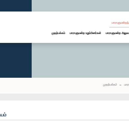
பாராளுமன்றத்
முதற்பக்கம்
பாராளுமன்ற உறுப்பினர்கள்
பாராளுமன்ற அலுவ
முதற்பக்கம்
பார
ியம்