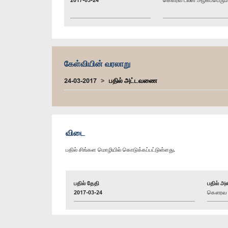
கேள்வியின் வரலாறு
24-03-2017
பதில் அட்டவணை
விடை
பதில் சிங்கள மொழியில் கொடுக்கப்பட்டுள்ளது.
பதில் தேதி
பதில் அள
2017-03-24
கௌரவ ரவீ