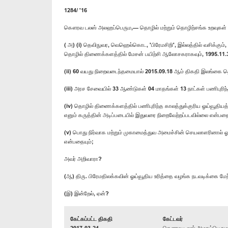
1284/ '16
கௌரவ டலஸ் அலஹப்பெரும,— தொழில் மற்றும் தொழிற்சங்க உறவுகள் அ
( அ) (i) தெவிநுவர, வெஹெல்கொட, 'பிரேமசிறி', இல்லத்தில் வசிக்கு
தொழில் திணைக்களத்தில் மேசன் பயிற்சி ஆலோசகராகவும், 1995.11.
(ii) 60 வயது நிறைவடைந்தமையால் 2015.09.18 ஆம் திகதி இலங்கை தொழி
(iii) அரச சேவையில் 33 ஆண்டுகள் 04 மாதங்கள் 13 நாட்கள் பணிபுரிந
(iv) தொழில் திணைக்களத்தில் பணிபுரிந்த காலத்துக்குரிய ஓய்வூதியத
எனும் கருத்தின் அடிப்படையில் இதுவரை நிறைவேற்றப்படவில்லை என்பதை
(v) பொது நிர்வாக மற்றும் முகாமைத்துவ அமைச்சின் செயலாளரினால் 
என்பதையும்;
அவர் அறிவாரா?
(ஆ) திரு. பிரேமதிலக்கவின் ஓய்வூதிய உரித்தை வழங்க நடவடிக்கை ம
(இ) இன்றேல், ஏன்?
கேட்கப்பட்ட திகதி
கேட்டவர்
2017-03-24
கௌரவ டலஸ் அழகப்பெரும, 