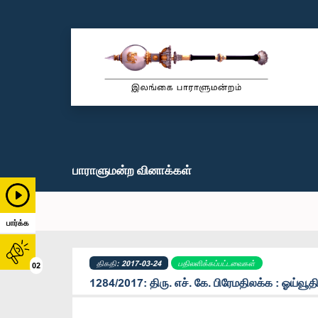
பாராளுமன்ற வினாக்கள்
பார்க்க
திகதி: 2017-03-24
பதிலளிக்கப்பட்டவைகள்
02
1284/2017: திரு. எச். கே. பிரேமதிலக்க : ஓய்வூத