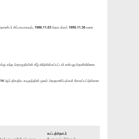
 தொண்டர் சிப்பாயாகவும், 1986.11.03 தொடக்கம் 1995.11.30 வரை
ு எந்த தொகுதியின் கீழ் விடுவிக்கப்பட்டார் என்பது தெளிவில்லை
14 ஆம் திகதிய கடிதத்தின் மூலம் அவதானிப்புக்கள் கோரப்பட்டுள்ளன
கூட்டத்தொடர்
் குடியரசின் எட்டாவது
1 வது கூட்டத்தொடர்