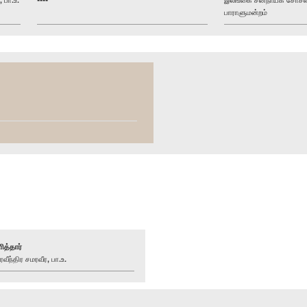
பாராளுமன்றம்
ித்தார்
ந்திர சமரவீர, பா.உ.