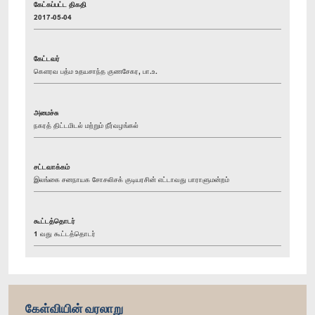
கேட்கப்பட்ட திகதி
2017-05-04
கேட்டவர்
கௌரவ பத்ம உதயசாந்த குணசேகர, பா.உ.
அமைச்சு
நகரத் திட்டமிடல் மற்றும் நீர்வழங்கல்
சட்டவாக்கம்
இலங்கை சனநாயக சோசலிசக் குடியரசின் எட்டாவது பாராளுமன்றம்
கூட்டத்தொடர்
1 வது கூட்டத்தொடர்
கேள்வியின் வரலாறு