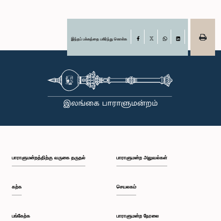
இந்தப் பக்கத்தை பகிர்ந்து கொள்க
Facebook
X
WhatsApp
LinkedIn
பாராளுமன்றத்திற்கு வருகை தருதல்
பாராளுமன்ற அலுவல்கள்
கற்க
செயலகம்
பங்கேற்க
பாராளுமன்ற நேரலை