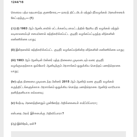
1244/'16
கௌரவ பத்ம உதயசாந்த குணசேகர,— நகரத் திட்டமிடல் மற்றும் நீர்வழங்கல் அமைச்சரைக்
கேட்பதற்கு,— (1)
(அ) (i) 1983 ஆம் ஆண்டளவில் மட்டக்களப்பு மாவட்டத்தில் தேசிய நீர் வழங்கல் மற்றும்
வடிகாலமைப்புச் சபையினால் சுத்திகரிக்கப்பட்ட குடிநீர் வழங்கப்பட்டிருந்த வீடுகளின்
எண்ணிக்கை யாது;
(ii) இன்றளவில் சுத்திகரிக்கப்பட்ட குடிநீர் வழங்கப்படுகின்ற வீடுகளின் எண்ணிக்கை யாது;
(iii) 1983 ஆம் ஆண்டின் பின்னர் யுத்த நிலைமை முடிவடையும் வரை குடிநீர்
வழங்குவதற்காக ஒவ்வோர் ஆண்டிற்கும் அரசாங்கம் ஒதுக்கிய மொத்தப் பணத்தொகை
யாது;
(iv) யுத்த நிலைமை முடிவடைந்த பின்னர் 2015 ஆம் ஆண்டு வரை குடிநீர் வழங்கல்
கருத்திட்டங்களுக்காக அரசாங்கம் ஒதுக்கிய மொத்த பணத்தொகை ஆண்டு வாரியாக
தனித்தனியாக எவ்வளவு;
(v) மேற்படி அனைத்தினதும் முன்னேற்ற அறிக்கையைச் சமர்ப்பிப்பாரா;
என்பதை அவர் இச்சபைக்கு அறிவிப்பாரா?
(ஆ) இன்றேல், ஏன்?