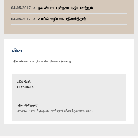
04-05-2017
நவ ன்யாய புஸ்தகய புதிய மாற்றும்
04-05-2017
வாய்மொழியாக பதிலளித்தார்
விடை
பதில் சிங்கள மொழியில் கொடுக்கப்பட்டுள்ளது.
பதில் தேதி
2017-05-04
பதில் அளித்தார்
கௌரவ (டாக்டர் திருமதி) சுதர்ஷினி பர்னாந்துபுள்ளே, பா.உ.