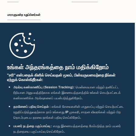
பாராளுமன்ற உறுப்பினர்கள்
முதற்பக்கம்
பாராளுமன்ற கையடக்க செயலி
உங்கள் அந்தரங்கத்தை நாம் மதிக்கிறோம்
"சரி" என்பதைக் கிளிக் செய்வதன் மூலம், பின்வருவனவற்றை நீங்கள்
ஏற்றுக் கொள்கிறீர்கள்:
அமர்வு கண்காணிப்பு (Session Tracking):
மென்மையான மற்றும் தனிப்பட்ட
ரீதியான அனுபவத்திற்காக எங்கள் இணையத்தளத்தில் உங்கள் செயற்பாட்டைக்
எம்மை பின்தொடர்க :
கண்காணிக்க அமர்வுகளைப் பயன்படுத்துகிறோம்.
தரவினைப் பதிவு செய்தல் :
எங்கள் சேவைகளின் பாதுகாப்பு மற்றும் செயற்பாட்டை
விருதுகள்
உறுதிப்படுத்துவதற்காக நாம் உங்களது IP முகவரி, சாதன விவரங்கள் மற்றும் பிற
தொடர்புடைய தரவை நாங்கள் பதிவு செய்கிறோம்.
பயனர் நடத்தை பகுப்பாய்வு :
எமது இணையத்தளத்தை மேம்படுத்த நாம் பயனர்
தனியுரிமைக் கொள்கை
நடத்தையை பகுப்பாய்வு செய்கிறோம்.