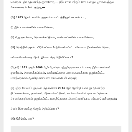
கௌரவ பத்ம உதயசாந்த குணசேகர,— நீர்ப்பாசன மற்றும் நீரக வளமூல முகாமைத்துவ
அமைச்சரைக் கேட்பதற்கு,—
(அ) 1983 ஆண்டளவில் புத்தளம் மாவட்டத்தினுள் காணப்பட்ட,
(i) நீர்ப்பாசனங்களின் எண்ணிக்கை;
(ii) சிறு குளங்கள், அணைக்கட்டுகள், கால்வாய்களின் எண்ணிக்கை;
(iii) அவற்றின் மூலம் பயிர்செய்கை மேற்கொள்ளப்பட்ட விவசாய நிலங்களின் அளவு;
எவ்வளவென்பதை அவர் இச்சபைக்கு அறிவிப்பாரா?
(ஆ) (i) 1983 முதல் 2009 ஆம் ஆண்டில் யுத்தம் முடிவடையும் வரை நீர்ப்பாசனங்கள்,
குளங்கள், அணைக்கட்டுகள், கால்வாய்களை புனரமைப்பதற்காக ஒதுக்கப்பட்ட
பணத்தொகை ஆண்டு வாரியாக எவ்வளவென்பதையும்;
(ii) யுத்த நிலவரம் முடிவடைந்த பின்னர் 2015 ஆம் ஆண்டு வரை ஒட்டுமொத்த
நீர்ப்பாசனங்கள், குளங்கள், அணைக்கட்டுகள், கால்வாய்களின் புனரமைப்புக்காக
அரசாங்கத்தினால் ஒதுக்கப்பட்ட பணத்தொகை ஆண்டு வாரியாக எவ்வளவென்பதையும்;
அவர் இச்சபைக்கு மேலும் அறிவிப்பாரா?
(இ) இன்றேல், ஏன்?