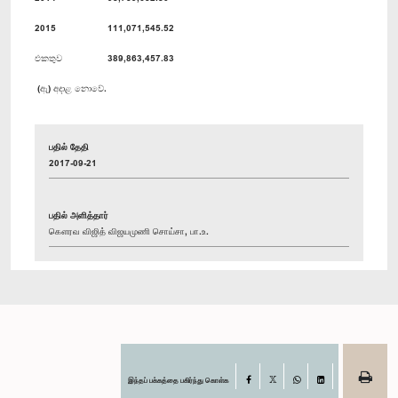
2015
111,071,545.52
එකතුව
389,863,457.83
(ඇ) අදාළ නොවේ.
பதில் தேதி
2017-09-21
பதில் அளித்தார்
கௌரவ விஜித் விஜயமுணி சொய்சா, பா.உ.
இந்தப் பக்கத்தை பகிர்ந்து கொள்க
Facebook
X
WhatsApp
LinkedIn