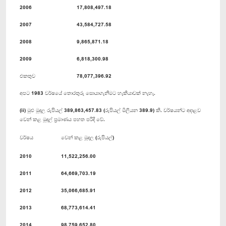
2006
17,808,497.18
2007
43,584,727.58
2008
9,865,871.18
2009
6,818,300.98
එකතුව
78,077,396.92
අපට 1983 වර්ෂයේ තොරතුරු සොයාගැනීමට හැකියාවක් නැහැ.
(ii) මුළු මුදල රුපියල් 389,863,457.83 (රුපියල් මිලියන 389.9) කි. වර්ෂයන්ට අදාළව
වෙන් කළ මුදල් ප්‍රමාණය පහත පරිදි වේ.
වර්ෂය
වෙන් කළ මුදල (රුපියල්)
2010
11,522,256.00
2011
64,669,703.19
2012
35,066,685.91
2013
68,773,614.41
2014
98,759,652.80