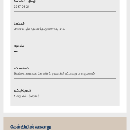
கேட்கப்பட்ட திகதி
2017-09-21
கேட்டவர்
கௌரவ பத்ம உதயசாந்த குணசேகர, பா.உ.
அமைச்சு
----
சட்டவாக்கம்
இலங்கை சனநாயக சோசலிசக் குடியரசின் எட்டாவது பாராளுமன்றம்
கூட்டத்தொடர்
1 வது கூட்டத்தொடர்
கேள்வியின் வரலாறு