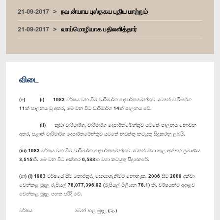
21-09-2017
நவ ன்யாய புஸ்தகய புதிய மாற்றும்
21-09-2017
வாய்மொழியாக பதிலளித்தார்
விடை
(අ) (i) 1983 වර්ෂය වන විට වාරිමාර්ග දෙපාර්තමේන්තුව යටතේ වාරිමාර්ග
11ක් පාලනය වූ අතර, මේ වන විට වාරිමාර්ග 14ක් පාලනය වේ.
(ii) කුඩා වාරිමාර්ග, වාරිමාර්ග දෙපාර්තමේන්තුව යටතේ පාලනය නොවන
අතර, පළාත් වාරිමාර්ග දෙපාර්තමේන්තුව යටතේ නඩත්තු කටයුතු සිදුකරනු ලබයි.
(iii) 1983 වර්ෂය වන විට වාරිමාර්ග දෙපාර්තමේන්තුව යටතේ වගා කළ අක්කර ප්‍රමාණය
3,515කි. මේ වන විට අක්කර 6,588ක වගා කටයුතු සිදුකෙරේ.
(ආ) (i) 1983 වර්ෂයේ සිට තොරතුරු සොයාගැනීමට නොහැක. 2006 සිට 2009 දක්වා
වෙන්කළ මුදල රුපියල් 78,077,396.92 (රුපියල් මිලියන 78.1) කි. වර්ෂයන්ට අදාළව
වෙන්කළ මුදල පහත පරිදි වේ.
වර්ෂය
වෙන් කළ මුදල (රු.)