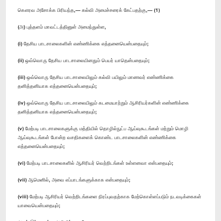
கௌரவ அசோக்க பிரியந்த,— கல்வி அமைச்சரைக் கேட்பதற்கு,— (1)
(அ) புத்தளம் மாவட்டத்தினுள் அமைந்துள்ள,
(i) தேசிய பாடசாலைகளின் எண்ணிக்கை எத்தனையென்பதையும்;
(ii) ஒவ்வொரு தேசிய பாடசாலையினதும் பெயர் யாதென்பதையும்;
(iii) ஒவ்வொரு தேசிய பாடசாலையிலும் கல்வி பயிலும் மாணவர் எண்ணிக்கை
தனித்தனியாக எத்தனையென்பதையும்;
(iv) ஒவ்வொரு தேசிய பாடசாலையிலும் கடமையாற்றும் ஆசிரியர்களின் எண்ணிக்கை
தனித்தனியாக எத்தனையென்பதையும்;
(v) மேற்படி பாடசாலைகளுக்கு மத்தியில் தொழில்நுட்ப ஆய்வுகூடங்கள் மற்றும் மொழி
ஆய்வுகூடங்கள் போன்ற வசதிகளைக் கொண்ட பாடசாலைகளின் எண்ணிக்கை
எத்தனையென்பதையும்;
(vi) மேற்படி பாடசாலைகளில் ஆசிரியர் வெற்றிடங்கள் உள்ளனவா என்பதையும்;
(vii) ஆமெனில், அவை எப்பாடங்களுக்காக என்பதையும்;
(viii) மேற்படி ஆசிரியர் வெற்றிடங்களை நிரப்புவதற்காக மேற்கொள்ளப்படும் நடவடிக்கைகள்
யாவையென்பதையும்;