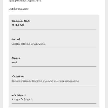
அவர் இச்சபைக்கு அறிவிப்பாரா?
(ஆ) இன்றேல், ஏன்?
கேட்கப்பட்ட திகதி
2017-02-22
கேட்டவர்
கௌரவ அசோக்க பிரியந்த, பா.உ.
அமைச்சு
கல்வி
சட்டவாக்கம்
இலங்கை சனநாயக சோசலிசக் குடியரசின் எட்டாவது பாராளுமன்றம்
கூட்டத்தொடர்
1 வது கூட்டத்தொடர்