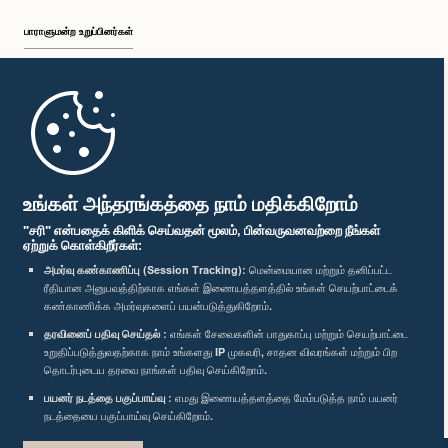
பாராளுமன்ற உறுப்பினர்கள்
முதற்பக்கம்
பாராளுமன்ற கையடக்க செயலி
உங்கள் அந்தரங்கத்தை நாம் மதிக்கிறோம்
"சரி" என்பதைக் கிளிக் செய்வதன் மூலம், பின்வருவனவற்றை நீங்கள்
ஏற்றுக் கொள்கிறீர்கள்:
அமர்வு கண்காணிப்பு (Session Tracking):
மென்மையான மற்றும் தனிப்பட்ட
ரீதியான அனுபவத்திற்காக எங்கள் இணையத்தளத்தில் உங்கள் செயற்பாட்டைக்
எம்மை பின்தொடர்க :
கண்காணிக்க அமர்வுகளைப் பயன்படுத்துகிறோம்.
தரவினைப் பதிவு செய்தல் :
எங்கள் சேவைகளின் பாதுகாப்பு மற்றும் செயற்பாட்டை
விருதுகள்
உறுதிப்படுத்துவதற்காக நாம் உங்களது IP முகவரி, சாதன விவரங்கள் மற்றும் பிற
தொடர்புடைய தரவை நாங்கள் பதிவு செய்கிறோம்.
பயனர் நடத்தை பகுப்பாய்வு :
எமது இணையத்தளத்தை மேம்படுத்த நாம் பயனர்
தனியுரிமைக் கொள்கை
நடத்தையை பகுப்பாய்வு செய்கிறோம்.