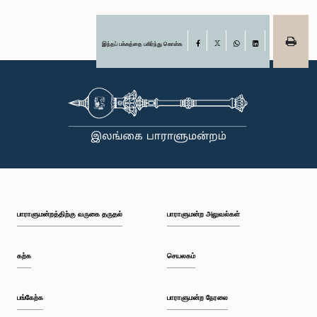
இந்தப் பக்கத்தை பகிர்ந்து கொள்க
Facebook
X
WhatsApp
LinkedIn
பாராளுமன்றத்திற்கு வருகை தருதல்
பாராளுமன்ற அலுவல்கள்
கற்க
செயலகம்
பங்கேற்க
பாராளுமன்ற நேரலை