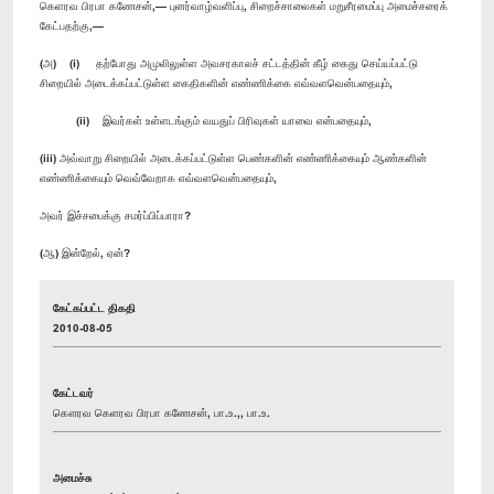
கெளரவ பிரபா கணேசன்,— புனர்வாழ்வளிப்பு, சிறைச்சாலைகள் மறுசீரமைப்பு அமைச்சரைக்
கேட்பதற்கு,—
(அ) (i) தற்போது அமுலிலுள்ள அவசரகாலச் சட்டத்தின் கீழ் கைது செய்யப்பட்டு
சிறையில் அடைக்கப்பட்டுள்ள கைதிகளின் எண்ணிக்கை எவ்வளவென்பதையும்,
(ii) இவர்கள் உள்ளடங்கும் வயதுப் பிரிவுகள் யாவை என்பதையும்,
(iii) அவ்வாறு சிறையில் அடைக்கப்பட்டுள்ள பெண்களின் எண்ணிக்கையும் ஆண்களின்
எண்ணிக்கையும் வெவ்வேறாக எவ்வளவென்பதையும்,
அவர் இச்சபைக்கு சமர்ப்பிப்பாரா?
(ஆ) இன்றேல், ஏன்?
கேட்கப்பட்ட திகதி
2010-08-05
கேட்டவர்
கௌரவ கெளரவ பிரபா கணேசன், பா.உ.,, பா.உ.
அமைச்சு