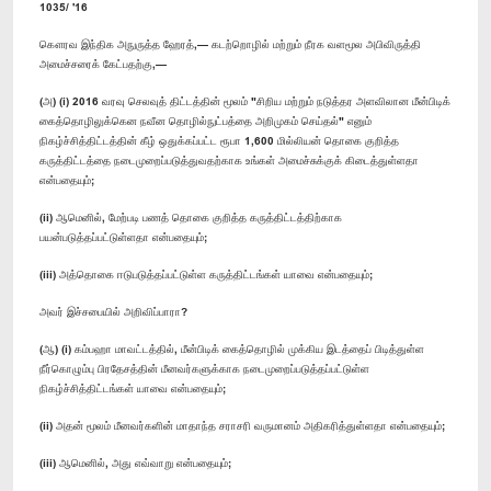
1035/ '16
கௌரவ இந்திக அநுருத்த ஹேரத்,— கடற்றொழில் மற்றும் நீரக வளமூல அபிவிருத்தி
அமைச்சரைக் கேட்பதற்கு,—
(அ) (i) 2016 வரவு செலவுத் திட்டத்தின் மூலம் "சிறிய மற்றும் நடுத்தர அளவிலான மீன்பிடிக்
கைத்தொழிலுக்கென நவீன தொழில்நுட்பத்தை அறிமுகம் செய்தல்" எனும்
நிகழ்ச்சித்திட்டத்தின் கீழ் ஒதுக்கப்பட்ட ரூபா 1,600 மில்லியன் தொகை குறித்த
கருத்திட்டத்தை நடைமுறைப்படுத்துவதற்காக உங்கள் அமைச்சுக்குக் கிடைத்துள்ளதா
என்பதையும்;
(ii) ஆமெனில், மேற்படி பணத் தொகை குறித்த கருத்திட்டத்திற்காக
பயன்படுத்தப்பட்டுள்ளதா என்பதையும்;
(iii) அத்தொகை ஈடுபடுத்தப்பட்டுள்ள கருத்திட்டங்கள் யாவை என்பதையும்;
அவர் இச்சபையில் அறிவிப்பாரா?
(ஆ) (i) கம்பஹா மாவட்டத்தில், மீன்பிடிக் கைத்தொழில் முக்கிய இடத்தைப் பிடித்துள்ள
நீர்கொழும்பு பிரதேசத்தின் மீனவர்களுக்காக நடைமுறைப்படுத்தப்பட்டுள்ள
நிகழ்ச்சித்திட்டங்கள் யாவை என்பதையும்;
(ii) அதன் மூலம் மீனவர்களின் மாதாந்த சராசரி வருமானம் அதிகரித்துள்ளதா என்பதையும்;
(iii) ஆமெனில், அது எவ்வாறு என்பதையும்;