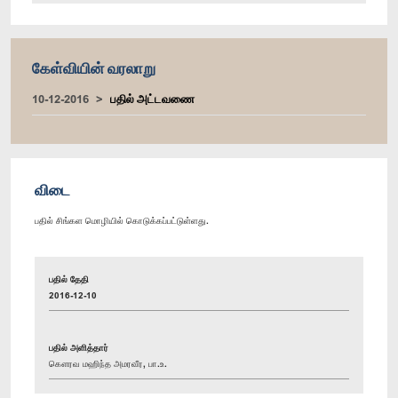
கேள்வியின் வரலாறு
10-12-2016
பதில் அட்டவணை
விடை
பதில் சிங்கள மொழியில் கொடுக்கப்பட்டுள்ளது.
பதில் தேதி
2016-12-10
பதில் அளித்தார்
கௌரவ மஹிந்த அமரவீர, பா.உ.