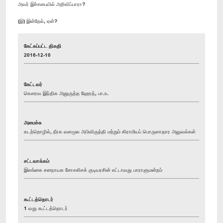
அவர் இச்சபையில் அறிவிப்பாரா?
(இ) இன்றேல், ஏன்?
கேட்கப்பட்ட திகதி
2016-12-10
கேட்டவர்
கௌரவ இந்திக அனுருத்த ஹேரத், பா.உ.
அமைச்சு
கடற்றொழில், நீரக வளமூல அபிவிருத்தி மற்றும் கிராமியப் பொருளாதார அலுவல்கள்
சட்டவாக்கம்
இலங்கை சனநாயக சோசலிசக் குடியரசின் எட்டாவது பாராளுமன்றம்
கூட்டத்தொடர்
1 வது கூட்டத்தொடர்