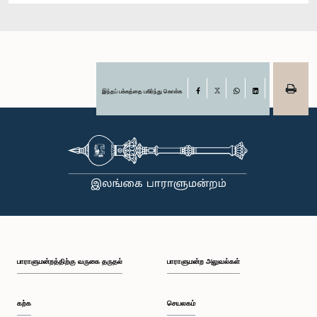
இந்தப் பக்கத்தை பகிர்ந்து கொள்க
Facebook
X
WhatsApp
LinkedIn
பாராளுமன்றத்திற்கு வருகை தருதல்
பாராளுமன்ற அலுவல்கள்
கற்க
செயலகம்