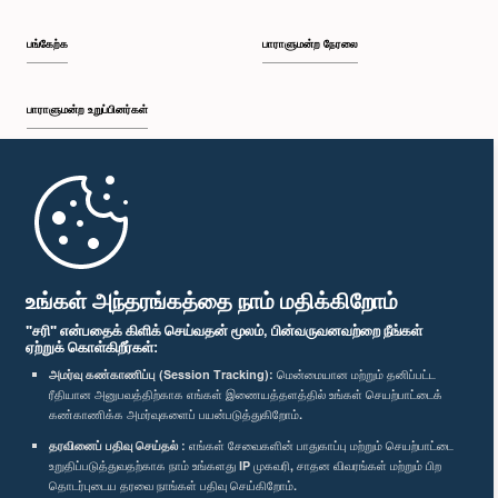
பங்கேற்க
பாராளுமன்ற நேரலை
பாராளுமன்ற உறுப்பினர்கள்
முதற்பக்கம்
பாராளுமன்ற கையடக்க செயலி
உங்கள் அந்தரங்கத்தை நாம் மதிக்கிறோம்
"சரி" என்பதைக் கிளிக் செய்வதன் மூலம், பின்வருவனவற்றை நீங்கள்
ஏற்றுக் கொள்கிறீர்கள்:
அமர்வு கண்காணிப்பு (Session Tracking):
மென்மையான மற்றும் தனிப்பட்ட
ரீதியான அனுபவத்திற்காக எங்கள் இணையத்தளத்தில் உங்கள் செயற்பாட்டைக்
எம்மை பின்தொடர்க :
கண்காணிக்க அமர்வுகளைப் பயன்படுத்துகிறோம்.
தரவினைப் பதிவு செய்தல் :
எங்கள் சேவைகளின் பாதுகாப்பு மற்றும் செயற்பாட்டை
விருதுகள்
உறுதிப்படுத்துவதற்காக நாம் உங்களது IP முகவரி, சாதன விவரங்கள் மற்றும் பிற
தொடர்புடைய தரவை நாங்கள் பதிவு செய்கிறோம்.