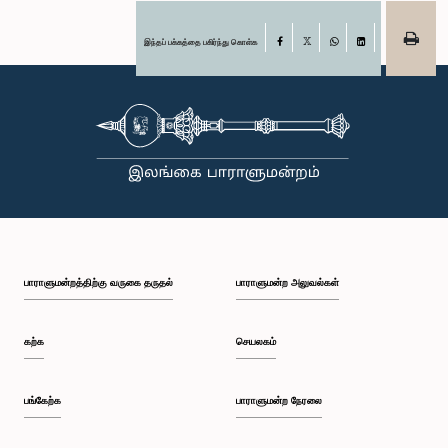
இந்தப் பக்கத்தை பகிர்ந்து கொள்க
Facebook
X
WhatsApp
LinkedIn
பாராளுமன்றத்திற்கு வருகை தருதல்
பாராளுமன்ற அலுவல்கள்
கற்க
செயலகம்
பங்கேற்க
பாராளுமன்ற நேரலை