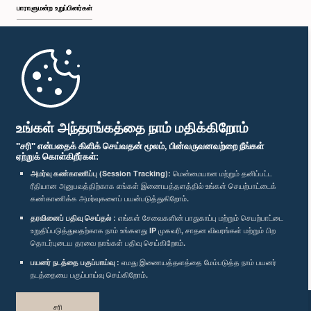
பாராளுமன்ற உறுப்பினர்கள்
முதற்பக்கம்
பாராளுமன்ற கையடக்க செயலி
உங்கள் அந்தரங்கத்தை நாம் மதிக்கிறோம்
"சரி" என்பதைக் கிளிக் செய்வதன் மூலம், பின்வருவனவற்றை நீங்கள்
ஏற்றுக் கொள்கிறீர்கள்:
அமர்வு கண்காணிப்பு (Session Tracking):
மென்மையான மற்றும் தனிப்பட்ட
ரீதியான அனுபவத்திற்காக எங்கள் இணையத்தளத்தில் உங்கள் செயற்பாட்டைக்
எம்மை பின்தொடர்க :
கண்காணிக்க அமர்வுகளைப் பயன்படுத்துகிறோம்.
தரவினைப் பதிவு செய்தல் :
எங்கள் சேவைகளின் பாதுகாப்பு மற்றும் செயற்பாட்டை
விருதுகள்
உறுதிப்படுத்துவதற்காக நாம் உங்களது IP முகவரி, சாதன விவரங்கள் மற்றும் பிற
தொடர்புடைய தரவை நாங்கள் பதிவு செய்கிறோம்.
பயனர் நடத்தை பகுப்பாய்வு :
எமது இணையத்தளத்தை மேம்படுத்த நாம் பயனர்
தனியுரிமைக் கொள்கை
நடத்தையை பகுப்பாய்வு செய்கிறோம்.
பதிப்புரிமை © இலங்கை பாராளுமன்றம்.
சரி