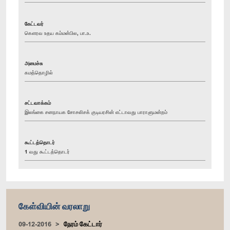
கேட்டவர்
கௌரவ உதய கம்மன்பில, பா.உ.
அமைச்சு
கமத்தொழில்
சட்டவாக்கம்
இலங்கை சனநாயக சோசலிசக் குடியரசின் எட்டாவது பாராளுமன்றம்
கூட்டத்தொடர்
1 வது கூட்டத்தொடர்
கேள்வியின் வரலாறு
09-12-2016
நேரம் கேட்டார்