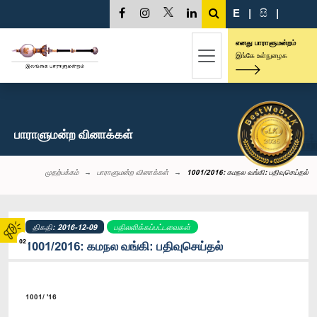
E
|
සි
|
எனது பாராளுமன்றம்
இங்கே உள்நுழைக
பாராளுமன்ற வினாக்கள்
முதற்பக்கம்
பாராளுமன்ற வினாக்கள்
1001/2016: கமநல வங்கி: பதிவுசெய்தல்
திகதி: 2016-12-09
பதிலளிக்கப்பட்டவைகள்
02
1001/2016: கமநல வங்கி: பதிவுசெய்தல்
1001/ '16