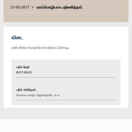
21-02-2017
வாய்மொழியாக பதிலளித்தார்
விடை
பதில் சிங்கள மொழியில் கொடுக்கப்பட்டுள்ளது.
பதில் தேதி
2017-02-21
பதில் அளித்தார்
கௌரவ வசந்த அலுவிஹாரே, பா.உ.