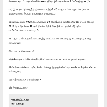
கௌரவ உதய பிரபாத் கம்மன்பில,— கமத்தொழில் அமைச்சரைக் கேட்பதற்கு,— (2)
(அ) (i) கமநல அபிவிருத்தி திணைக்களத்தின் கீழ் கமநல வங்கி எனும் பெயரிலான
வங்கியொன்று இயங்கி வருகின்றது என்பதையும்;
(ii) மேற்படி வங்கி 1988 ஆம் ஆண்டின் 30 ஆம் இலக்க வங்கித் தொழில் சட்டம் அல்லது
2011 ஆம் ஆண்டின் 42 ஆம் இலக்க நிதித் தொழில் சட்டத்தின் கீழ் பதிவு
செய்யப்படவில்லை என்பதையும்;
(iii) பதிவு செய்யாது மக்களிடமிருந்து வைப்புக்களை கையேற்பது சட்டவிரோதமானது
என்பதையும்;
அவர் ஏற்றுக்கொள்வாரா?
(ஆ) (i) கமநல வங்கியைப் பதிவு செய்யாமைக்கான காரணம் யாது என்பதையும்;
(ii) மேற்படி வங்கியைப் பதிவு செய்ய அல்லது இரத்துச் செய்ய நடவடிக்கை மேற்கொள்வாரா
என்பதையும்;
அவர் இச்சபைக்கு அறிவிப்பாரா?
(இ) இன்றேல், ஏன்?
கேட்கப்பட்ட திகதி
2016-12-09