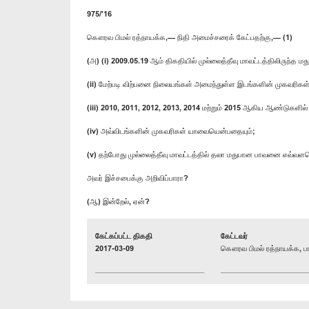
975/'16
கௌரவ பிமல் ரத்நாயக்க,— நிதி அமைச்சரைக் கேட்பதற்கு,— (1)
(அ) (i) 2009.05.19 ஆம் திகதியில் முல்லைத்தீவு மாவட்டத்திலிரு
(ii) மேற்படி விற்பனை நிலையங்கள் அமைந்துள்ள இடங்களின் முகவரிக
(iii) 2010, 2011, 2012, 2013, 2014 மற்றும் 2015 ஆகிய ஆண்டுக
(iv) அவ்விடங்களின் முகவரிகள் யாவையென்பதையும்;
(v) தற்போது முல்லைத்தீவு மாவட்டத்தில் தலா மதுபான பாவனை எவ்வள
அவர் இச்சபைக்கு அறிவிப்பாரா?
(ஆ) இன்றேல், ஏன்?
கேட்கப்பட்ட திகதி
கேட்டவர்
2017-03-09
கௌரவ பிமல் ரத்நாயக்க, பா