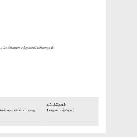
ன்படி வெவ்வேறாக எத்தனையென்பதையும்;
கூட்டத்தொடர்
் குடியரசின் எட்டாவது
1 வது கூட்டத்தொடர்