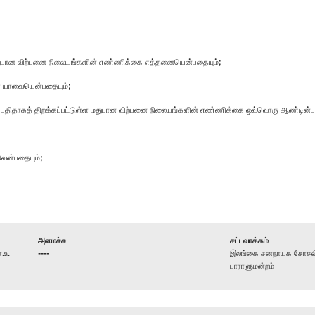
ந்த மதுபான விற்பனை நிலையங்களின் எண்ணிக்கை எத்தனையென்பதையும்;
ள் யாவையென்பதையும்;
ளில் புதிதாகத் திறக்கப்பட்டுள்ள மதுபான விற்பனை நிலையங்களின் எண்ணிக்கை ஒவ்வொரு ஆண்டி
வென்பதையும்;
அமைச்சு
சட்டவாக்கம்
.உ.
----
இலங்கை சனநாயக சோசலிசக
பாராளுமன்றம்