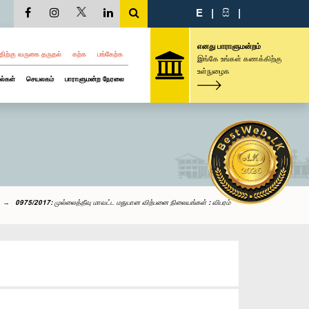
E
|
සි
|
எனது பாராளுமன்றம்
திற்கு வருகை தருதல்
கற்க
பங்கேற்க
இங்கே உங்கள் கணக்கிற்கு
உள்நுழைக
ல்கள்
செயலகம்
பாராளுமன்ற நேரலை
0975/2017: முல்லைத்தீவு மாவட்ட மதுபான விற்பனை நிலையங்கள் : விபரம்