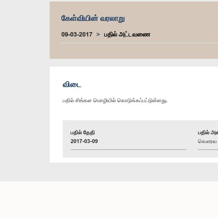
கேள்வியின் வரலாறு
09-03-2017
பதில் அட்டவணை
விடை
பதில் சிங்கள மொழியில் கொடுக்கப்பட்டுள்ளது.
பதில் தேதி
பதில் அள
2017-03-09
கௌரவ ரவ