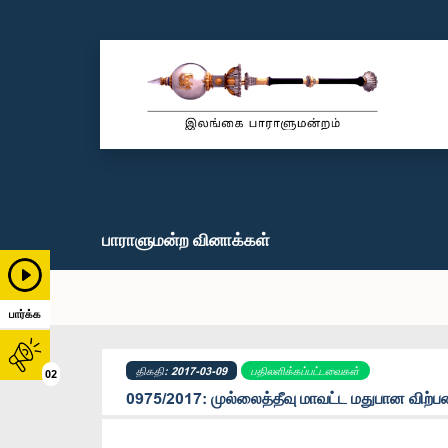
பாராளுமன்ற வினாக்கள்
பார்க்க
திகதி: 2017-03-09
பதிலளிக்கப்பட்டவைகள்
02
0975/2017: முல்லைத்தீவு மாவட்ட மதுபான விற்ப