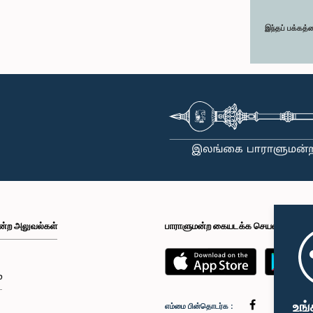
இந்தப் பக்கத்
ன்ற அலுவல்கள்
பாராளுமன்ற கையடக்க செயலி
்
உங்
எம்மை பின்தொடர்க :