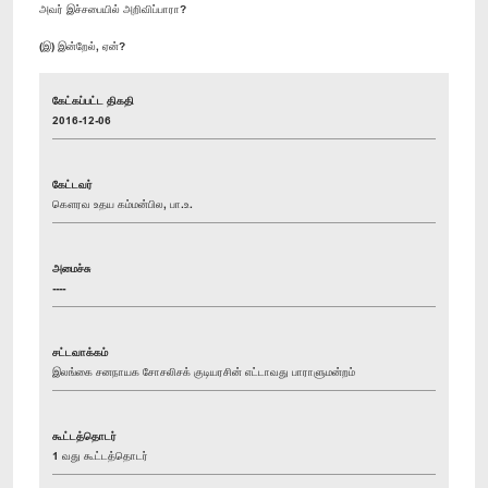
அவர் இச்சபையில் அறிவிப்பாரா?
(இ) இன்றேல், ஏன்?
கேட்கப்பட்ட திகதி
2016-12-06
கேட்டவர்
கௌரவ உதய கம்மன்பில, பா.உ.
அமைச்சு
----
சட்டவாக்கம்
இலங்கை சனநாயக சோசலிசக் குடியரசின் எட்டாவது பாராளுமன்றம்
கூட்டத்தொடர்
1 வது கூட்டத்தொடர்