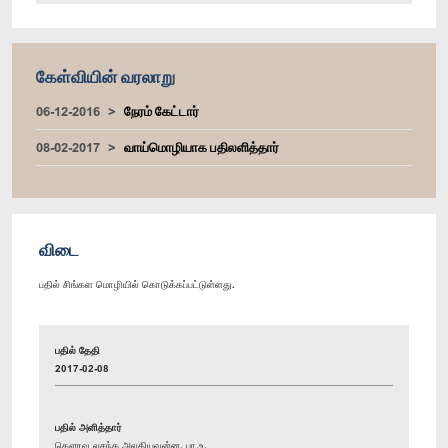
கேள்வியின் வரலாறு
06-12-2016
நேரம் கேட்டார்
08-02-2017
வாய்மொழியாக பதிலளித்தார்
விடை
பதில் சிங்கள மொழியில் கொடுக்கப்பட்டுள்ளது.
பதில் தேதி
2017-02-08
பதில் அளித்தார்
கௌரவ லசந்த அலகியவன்ன, பா.உ.