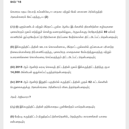
943/ '16
கௌரவ உதய பிரபாத் கம்மன்பில,— மாநகர மற்றும் மேல் மாகாண அபிவிருத்தி
அமைச்சரைக் கேட்பதற்கு,— (2)
(அ) (i) புளுமெண்டல் மற்றும் மீதொட்டமுல்ல ஆகிய இடங்களில் திரண்டுள்ள கழிவுகளை
புகையிரதம் மூலம் எடுத்துச் சென்று வனாதவில்லுவ, அருவக்களு பிரதேசத்தில் 80 ஏக்கர்
காணியில் துப்புரவேற்பாட்டு ரீதியிலான நிரப்பலை மேற்கொள்ள திட்டமிடப்பட்டதென்பதையும்;
(ii) இக்கருத்திட்டத்தின் ஊடாக கொலன்னாவ, மீதொட்டமுல்லவில் குப்பைகூள பரிமாற்ற
நிலையமொன்றை நிர்மாணிப்பதற்கு, புகையிரத பாதைகளை மேம்படுத்துவதற்கு மற்றும்
உபகரணங்களை கொள்வனவு செய்வதற்கும் திட்டமிடப்பட்டதென்பதையும்;
(iii) 2015 ஆம் ஆண்டு வரவு செலவுத் திட்டத்தின் மூலம் இக்கருத்திட்டத்திற்கு ரூபா
14,000 மில்லியன் ஒதுக்கப்பட்டிருந்ததென்பதையும்;
(iv) 2014 ஆம் ஆண்டு இறுதிப் பகுதியில் கருத்திட்டத்தின் முதல் 02 கட்டங்களின்
பெறுகைகளுக்கு அமைச்சரவை அங்கீகாரம் கிடைத்ததென்பதையும்;
அவர் அறிவாரா?
(ஆ) (i) இக்கருத்திட்டத்தின் தற்போதைய முன்னேற்றம் யாதென்பதையும்;
(ii) மேற்படி கருத்திட்டம் நிறுத்தப்பட்டுள்ளதெனில், அதற்குரிய காரணங்கள் யாவை
என்பதையும்;