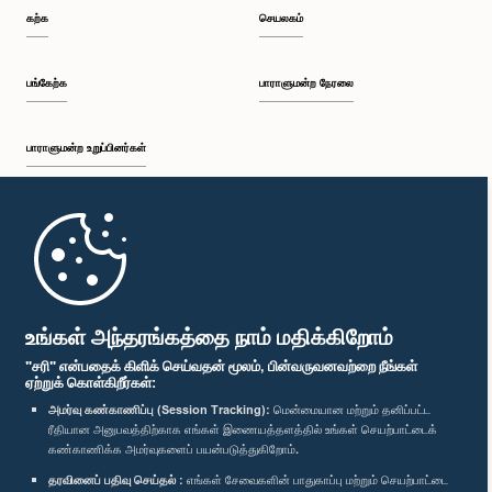
கற்க
செயலகம்
பங்கேற்க
பாராளுமன்ற நேரலை
பாராளுமன்ற உறுப்பினர்கள்
முதற்பக்கம்
பாராளுமன்ற கையடக்க செயலி
உங்கள் அந்தரங்கத்தை நாம் மதிக்கிறோம்
"சரி" என்பதைக் கிளிக் செய்வதன் மூலம், பின்வருவனவற்றை நீங்கள்
ஏற்றுக் கொள்கிறீர்கள்:
அமர்வு கண்காணிப்பு (Session Tracking):
மென்மையான மற்றும் தனிப்பட்ட
ரீதியான அனுபவத்திற்காக எங்கள் இணையத்தளத்தில் உங்கள் செயற்பாட்டைக்
எம்மை பின்தொடர்க :
கண்காணிக்க அமர்வுகளைப் பயன்படுத்துகிறோம்.
தரவினைப் பதிவு செய்தல் :
எங்கள் சேவைகளின் பாதுகாப்பு மற்றும் செயற்பாட்டை