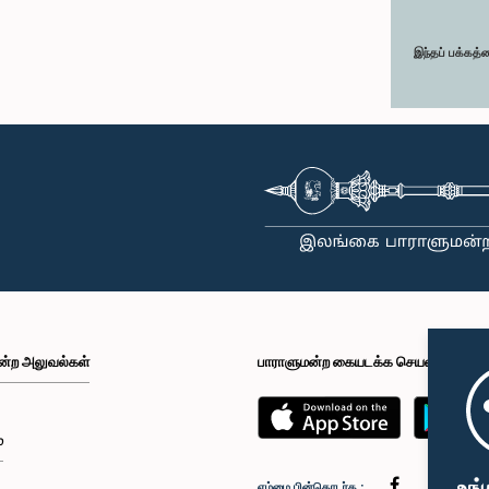
இந்தப் பக்கத்
ன்ற அலுவல்கள்
பாராளுமன்ற கையடக்க செயலி
்
உங்
எம்மை பின்தொடர்க :