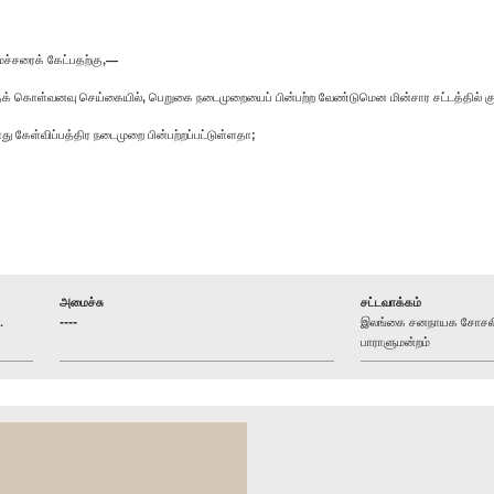
ைச்சரைக் கேட்பதற்கு,—
ைக் கொள்வனவு செய்கையில், பெறுகை நடைமுறையைப் பின்பற்ற வேண்டுமென மின்சார சட்டத்தில் குறி
 கேள்விப்பத்திர நடைமுறை பின்பற்றப்பட்டுள்ளதா;
அமைச்சு
சட்டவாக்கம்
.
----
இலங்கை சனநாயக சோசலிசக
பாராளுமன்றம்