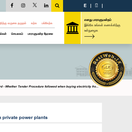
E
|
සි
|
எனது பாராளுமன்றம்
திற்கு வருகை தருதல்
கற்க
பங்கேற்க
இங்கே உங்கள் கணக்கிற்கு
உள்நுழைக
ல்கள்
செயலகம்
பாராளுமன்ற நேரலை
d - Whether Tender Procedure followed when buying electricity fro...
m private power plants