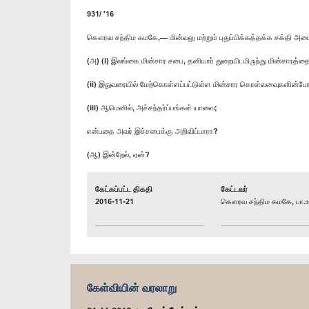
931/ '16
கௌரவ சந்திம கமகே,— மின்வலு மற்றும் புதுப்பிக்கத்தக்க சக்தி அம
(அ) (i) இலங்கை மின்சார சபை, தனியார் துறையிடமிருந்து மின்சாரத்த
(ii) இதுவரையில் மேற்கொள்ளப்பட்டுள்ள மின்சார கொள்வனவுகளின்போது
(iii) ஆமெனில், அச்சந்தர்ப்பங்கள் யாவை;
என்பதை அவர் இச்சபைக்கு அறிவிப்பாரா?
(ஆ) இன்றேல், ஏன்?
கேட்கப்பட்ட திகதி
கேட்டவர்
2016-11-21
கௌரவ சந்திம கமகே, பா.உ
கேள்வியின் வரலாறு