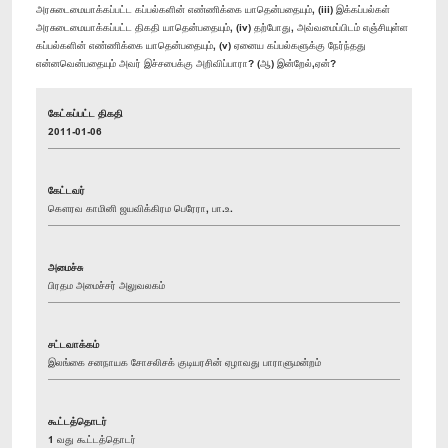
அரசுடைமையாக்கப்பட்ட கப்பல்களின் எண்ணிக்கை யாதென்பதையும், (iii) இக்கப்பல்கள்
அரசுடைமையாக்கப்பட்ட திகதி யாதென்பதையும், (iv) தற்போது, அவ்வமைப்பிடம் எஞ்சியுள்ள
கப்பல்களின் எண்ணிக்கை யாதென்பதையும், (v) ஏனைய கப்பல்களுக்கு நேர்ந்தது
என்னவென்பதையும் அவர் இச்சபைக்கு அறிவிப்பாரா? (ஆ) இன்றேல்,ஏன்?
கேட்கப்பட்ட திகதி
2011-01-06
கேட்டவர்
கௌரவ காமினி ஜயவிக்கிரம பெரேரா, பா.உ.
அமைச்சு
பிரதம அமைச்சர் அலுவலகம்
சட்டவாக்கம்
இலங்கை சனநாயக சோசலிசக் குடியரசின் ஏழாவது பாராளுமன்றம்
கூட்டத்தொடர்
1 வது கூட்டத்தொடர்