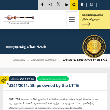
E
|
සි
|
எனது பாராளுமன்றம்
இங்கே உள்நுழைக
பாராளுமன்ற வினாக்கள்
முதற்பக்கம்
பாராளுமன்ற வினாக்கள்
0341/2011: Ships owned by the LTTE
திகதி: 2011-01-06
பதிலளிக்கப்பட்டவைகள்
02
0341/2011: Ships owned by the LTTE
0341/ ’10 கெளரவ காமினி ஜயவிக்கிரம பெரேரா,— பிரதம அமைச்சரும் பெளத்த சாசன,
மத அலுவல்கள் அமைச்சருமானவரைக் கேட்பதற்கு,— (அ) (i) எல்.ரீ.ரீ.ஈ. அமைப்பிற்கு
உரித்தாயிருந்த கப்பல்களின் எண்ணிக்கை யாதென்பதையும், (ii) அவற்றில்