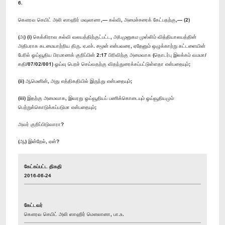
6.
கௌரவ செயிட் அலி ஸாஹிர் மவுலானா,— கல்வி, அமைச்சரைக் கேட்பதற்கு,— (2)
(அ) (i) கெக்கிராவ கல்வி வலயத்திற்குட்பட்ட, அ/பமுனுகம முஸ்லிம் வித்தியாலயத்தின்
அதிபராக கடமையாற்றிய திரு. ஏ.எச். சமூன் என்பவரை, ஏதேனும் ஒழுக்காற்று கட்டளையின்
பேரில் ஓய்வூதிய பிரமாணக் குறிப்பின் 2:17 பிரிவிற்கு அமைவாக (தொடர்பு இலக்கம் வமமா/
கதி/07/02/001) ஓய்வு பெறச் செய்வதற்கு விதந்துரைக்கப்பட்டுள்ளதா என்பதையும்;
(ii) ஆமெனின், அது எத்திகதியில் இருந்து என்பதையும்;
(iii) இதற்கு அமைவாக, இவரது ஓய்வூதியப் பணிக்கொடையும் ஓய்வூதியமும்
பெற்றுக்கொடுக்கப்படுமா என்பதையும்;
அவர் குறிப்பிடுவாரா?
(ஆ) இன்றேல், ஏன்?
கேட்கப்பட்ட திகதி
2016-06-24
கேட்டவர்
கௌரவ செயிட் அலி ஸாஹிர் மௌலானா, பா.உ.