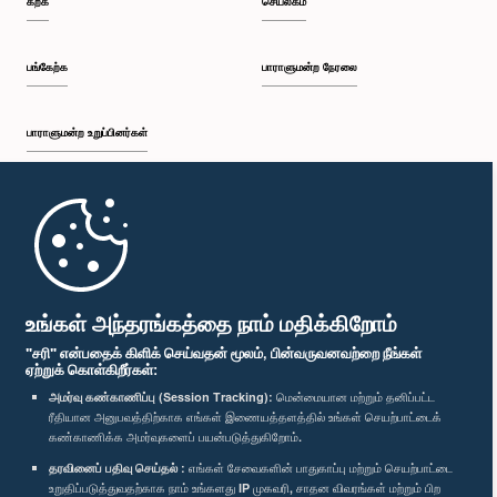
கற்க
செயலகம்
பங்கேற்க
பாராளுமன்ற நேரலை
பாராளுமன்ற உறுப்பினர்கள்
முதற்பக்கம்
பாராளுமன்ற கையடக்க செயலி
உங்கள் அந்தரங்கத்தை நாம் மதிக்கிறோம்
"சரி" என்பதைக் கிளிக் செய்வதன் மூலம், பின்வருவனவற்றை நீங்கள்
ஏற்றுக் கொள்கிறீர்கள்:
அமர்வு கண்காணிப்பு (Session Tracking):
மென்மையான மற்றும் தனிப்பட்ட
ரீதியான அனுபவத்திற்காக எங்கள் இணையத்தளத்தில் உங்கள் செயற்பாட்டைக்
எம்மை பின்தொடர்க :
கண்காணிக்க அமர்வுகளைப் பயன்படுத்துகிறோம்.
தரவினைப் பதிவு செய்தல் :
எங்கள் சேவைகளின் பாதுகாப்பு மற்றும் செயற்பாட்டை
விருதுகள்
உறுதிப்படுத்துவதற்காக நாம் உங்களது IP முகவரி, சாதன விவரங்கள் மற்றும் பிற