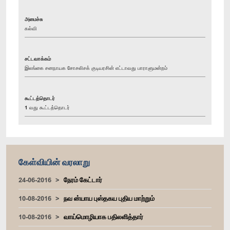
அமைச்சு
கல்வி
சட்டவாக்கம்
இலங்கை சனநாயக சோசலிசக் குடியரசின் எட்டாவது பாராளுமன்றம்
கூட்டத்தொடர்
1 வது கூட்டத்தொடர்
கேள்வியின் வரலாறு
24-06-2016
நேரம் கேட்டார்
10-08-2016
நவ ன்யாய புஸ்தகய புதிய மாற்றும்
10-08-2016
வாய்மொழியாக பதிலளித்தார்